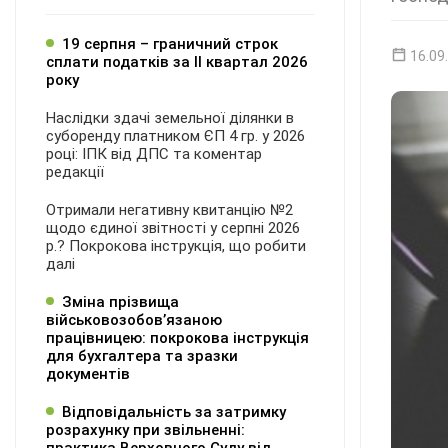
19 серпня – граничний строк
16.09
сплати податків за ІI квартал 2026
року
Наслідки здачі земельної ділянки в
суборенду платником ЄП 4 гр. у 2026
році: ІПК від ДПС та коментар
редакції
Отримали негативну квитанцію №2
щодо єдиної звітності у серпні 2026
р.? Покрокова інструкція, що робити
далі
Зміна прізвища
військовозобов’язаною
працівницею: покрокова інструкція
для бухгалтера та зразки
документів
Відповідальність за затримку
розрахунку при звільненні: