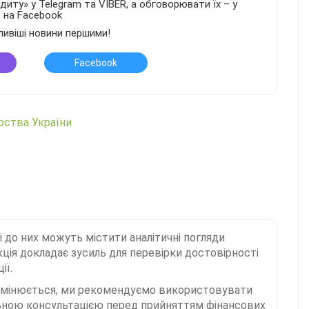
иту» у Telegram та VIBER, а обговорювати їх – у
в на Facebook
ливіші новини першими!
Facebook
арства України
і до них можуть містити аналітичні погляди
ція докладає зусиль для перевірки достовірності
ії.
 змінюється, ми рекомендуємо використовувати
льною консультацією перед прийняттям фінансових