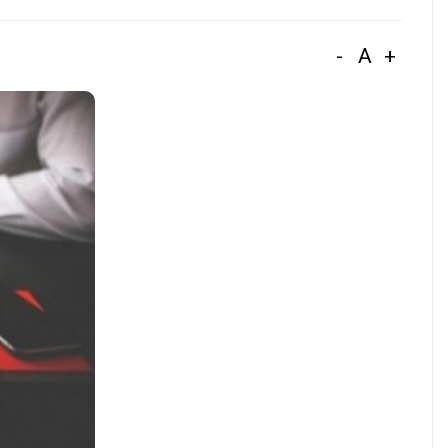
-
A
+