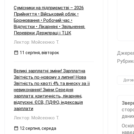
Сумісники на підприємстві – 2026
Прийняття • Військовий облік •
Бронювання • Робочий час •
Відпустки • Лікарняні • Звільнення.
Перевірки Держпраці і ТЦК
Лектор: Мойсеєнко Т.
11 серпня, вівторок
Джере
Рубрик
Великі зарплатні зміни! Зарплатна
Звітність по-новому з липня! Нова
Догов
Звітність по квоті 4% та внеску за її
невиконання! Зміни Середня
зарплата: критичність, лікарняні,
відпускні. ЄСВ, ПДФО, індексація
Зверн
зарплати
сторо
даних
Лектор: Мойсеєнко Т.
Оскі
12 серпня, середа
наве