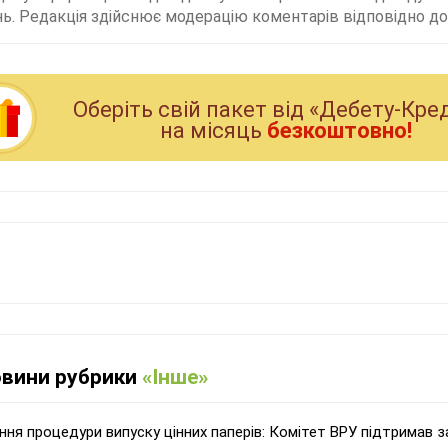
ь. Редакція здійснює модерацію коментарів відповідно до 
Оберiть свiй пакет вiд «Дебету-Кре
на мiсяць
безкоштовно!
овини рубрики
«Інше»
ня процедури випуску цінних паперів: Комітет ВРУ підтримав