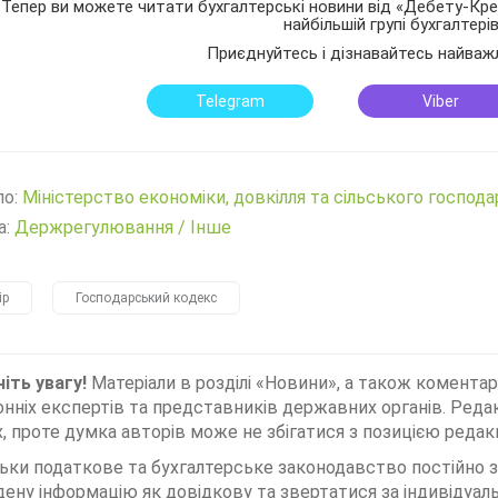
Тепер ви можете читати бухгалтерські новини від «Дебету-Кред
найбільшій групі бухгалтері
Приєднуйтесь і дізнавайтесь найваж
Telegram
Viber
ло:
Міністерство економіки, довкілля та сільського господ
а:
Держрегулювання
/
Інше
ір
Господарський кодекс
іть увагу!
Матеріали в розділі «Новини», а також коментар
нніх експертів та представників державних органів. Редак
, проте думка авторів може не збігатися з позицією редакц
льки податкове та бухгалтерське законодавство постійно
дену інформацію як довідкову та звертатися за індивідуа