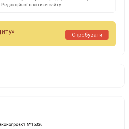
Редакційної політики сайту.
диту»
Спробувати
 законопроєкт №15336