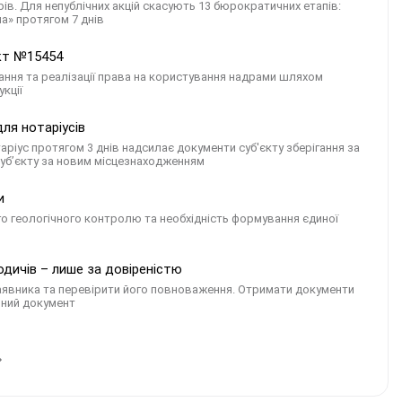
в. Для непублічних акцій скасують 13 бюрократичних етапів:
а» протягом 7 днів
єкт №15454
ння та реалізації права на користування надрами шляхом
кції
ля нотаріусів
аріус протягом 3 днів надсилає документи суб'єкту зберігання за
уб’єкту за новим місцезнаходженням
и
го геологічного контролю та необхідність формування єдиної
дичів – лише за довіреністю
аявника та перевірити його повноваження. Отримати документи
йний документ