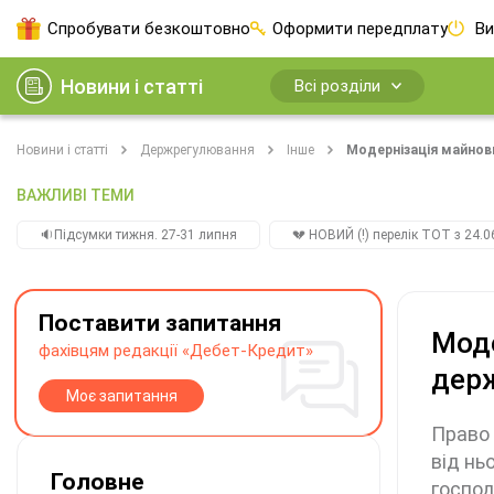
Спробувати безкоштовно
Оформити передплату
Ви
Новини і статті
Всі розділи
Новини і статті
Держрегулювання
Інше
Модернізація майнови
ВАЖЛИВІ ТЕМИ
🔉Підсумки тижня. 27-31 липня
💔 НОВИЙ (!) перелік ТОТ з 24.06
Поставити запитання
Моде
фахівцям редакції «Дебет-Кредит»
дер
Моє запитання
Право 
від нь
Головне
господ