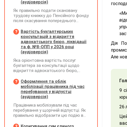
(аудіоверсія)
господа
Як правильно подати скановану
«Ми
трудову книжку до Пенсійного фонду
від
після скасування попереднього
звернення через відсутність підпису
упр
на титульній сторінці — надсилати
Вартість бухгалтерських
зас
лише виправлену сторінку чи всю
консультацій з відкриття
трудову книжку заново?
адвокатського бюро, ліквідації
Дія По
та ф. №8-ОПП у 2026 році
промис
(аудіоверсія)
Але но
Яка орієнтовна вартість послуг
бухгалтера за консультації щодо
відкриття адвокатського бюро,
ліквідації незалежної адвокатської
Гол
діяльності та подання звіту за
Оформлення та облік
формою №8-ОПП?
мобілізації працівника під час
9 с
перебування у відпустці
(аудіоверсія)
юри
Працівника мобілізували під час
26 
перебування у щорічній відпустці. Як
правильно відобразити цю подію в
Цей
кадровому, табельному,
вво
бухгалтерському обліку та
Коригування сум єдиного