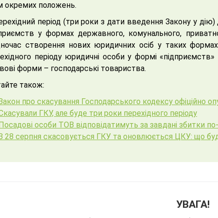
м окремих положень.
ерехідний період (три роки з дати введення Закону у дію
приємств у формах державного, комунального, приватног
ночас створення нових юридичних осіб у таких формах 
ехідного періоду юридичні особи у формі «підприємств» п
вові форми – господарські товариства.
айте також:
Закон про скасування Господарського кодексу офіційно оп
Скасували ГКУ, але буде три роки перехідного періоду
Посадові особи ТОВ відповідатимуть за завдані збитки по
З 28 серпня скасовується ГКУ та оновлюється ЦКУ: що буд
УВАГА!