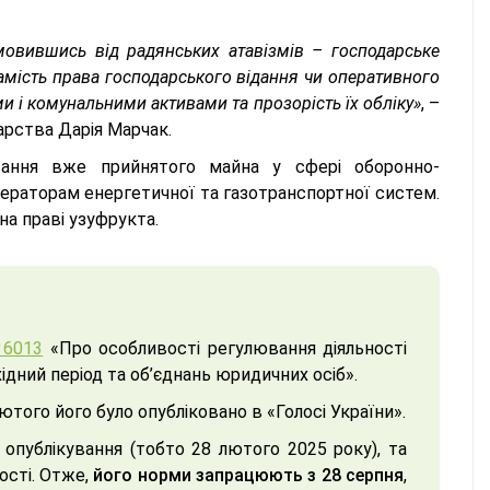
мовившись від радянських атавізмів – господарське
амість права господарського відання чи оперативного
 і комунальними активами та прозорість їх обліку»
, –
арства Дарія Марчак.
ання вже прийнятого майна у сфері оборонно-
ераторам енергетичної та газотранспортної систем.
а праві узуфрукта.
№6013
«Про особливості регулювання діяльності
дний період та об’єднань юридичних осіб».
лютого його було опубліковано в «Голосі України».
 опублікування (тобто 28 лютого 2025 року), та
ості. Отже,
його норми запрацюють з 28 серпня
,