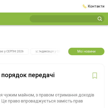
Контакти
Мої новини
ає у СЕРПНІ 2026
📈 Індексація у СЕРПНІ
2️⃣0️⃣2️⃣7️⃣ Усі ключо
 порядок передачі
я чужим майном, з правом отримання доходів
я. Це право впроваджується замість прав