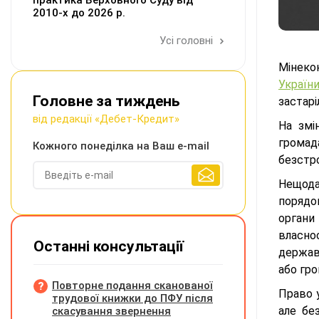
практика Верховного Суду від
2010-х до 2026 р.
Усі головні
Мінеко
Україн
Головне за тиждень
застарі
від редакції «Дебет-Кредит»
На змі
громад
Кожного понеділка на Ваш e-mail
безстр
Нещода
порядо
органи
власно
Останні консультації
держав
або гро
Повторне подання сканованої
Право 
трудової книжки до ПФУ після
але бе
скасування звернення