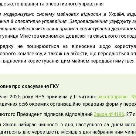
рського відання та оперативного управління.
 модернізуємо систему майнових відносин в Україні, від
ання й оперативне управління. Запровадженння узуфрукту з
авління забезпечить єдині правила користування державними
тупниця Міністра економіки, довкілля та сільського господ
рядку не поширюється на відносини щодо користув
лового комплексу, а також на об’єкти, що передаються оп
ві відносини користування цим майном передаватимуться н
овне про скасування ГКУ
ічня 2025 року ВРУ прийняла у ІІ читанні
законопроєкт 
дичних осіб окремих організаційно-правових форм у перехі
лютого Президент підписав відповідний
Закон №4196
. 27 
 Закон набирає чинності з дня, наступного за днем його
диться в дію через шість місяців з дня набрання ним чинн