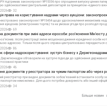
ВРУ підтримав законопроєкт №15336 про спрощення випуску цінних папері
ію здійснюватиме Центральний депозитарій за принципом «єдиного вікн
.2026
32
ція права на користування надрами через аукціони: законопро
реєстровано законопроєкт №15454 щодо удосконалення механізмів нада
ня аукціонів (електронних торгів) та на умовах угоди про розподіл проду
.2026
69
а документів при зміні адреси юрособи: роз'яснення Мін'юсту д
роз'яснив: після реєстрації зміни місцезнаходження юридичної особи нот
ьою адресою. Тільки після цього справа централізовано передається с
.2026
86
к сфери надрокористування: зустріч бізнесу з Держгеонадрам
а Держгеонадри обговорили на зустрічі підходи до здійснення державно
тосовної практики
.2026
46
ня документів у реєстратора за чужим паспортом або через ро
й реєстратор при видачі документів зобов'язаний встановити особу з
 паспортом неможливо. Для цього потрібна довіреність або інший офіці
.2026
34
Більше новин