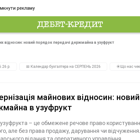
мкнути рекламу
х відносин: новий порядок передачі держмайна в узуфрукт
.26 р.
📅 Календар бухгалтера на СЕРПЕНЬ 2026
☀️Що нас чек
рнізація майнових відносин: новий
жмайна в узуфрукт
узуфрукта – це обмежене речове право користуванн
ого, але без права продажу, дарування чи відчуженн
арського відання та оперативного управління