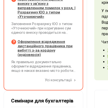
крі
податковій звітності?
внеску у зв’язку з
виправленням помилок у розд. І
У п
Розрахунку ЮО з типом
під
«Уточнюючий»
Вод
Заповнення Розрахунку ЮО з типом
пер
«Уточнюючий» при коригуванні сум
єдиного внеску проводиться на
пра
підставі Додатку Д1 до Розрахунку
ЮО з використанням типів
Оформлення відрядження
Чит
нарахувань 2 та 3. Додатки,
дистанційного працівника при
інформація щодо яких не
вибутті з-за кордону
коригується, у рядку 06 не
(аудіоверсія)
вказуються та не подаються
Як правильно документально
оформити відрядження працівника,
якщо в наказі вказано місто роботи
в Україні, але виліт фактично
відбувся з іншої країни (де працівник
Усі консультації
працював дистанційно), та чи
впливає ця розбіжність на
відшкодування витрат і
оподаткування?
Семінари для бухгалтерів