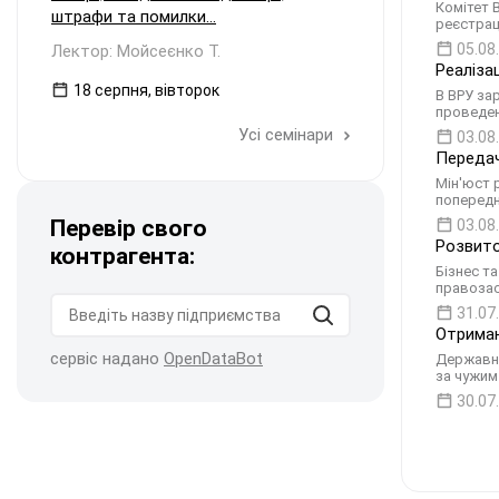
Комітет 
штрафи та помилки...
реєстрац
05.08
Лектор: Мойсеєнко Т.
Реаліза
18 серпня, вівторок
В ВРУ за
проведен
Усі семінари
03.08
Передач
Мін'юст 
попередн
Перевір свого
03.08
Розвито
контрагента:
Бізнес т
правозас
31.07
Отриман
сервіс надано
OpenDataBot
Державни
за чужим
30.07