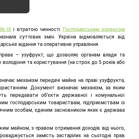
6-IX
і втратою чинності
Господарським кодексом
нала суттєвих змін. Україна відмовляється від
арське відання та оперативне управління.
права – узуфрукт, що дозволяє органам влади та
 володіння та користування (на строк до 5 років або
значає механізм передачі майна на праві узуфрукта,
ористанням. Документ визначає механізм, за яким
ть передавати об’єкти державної і комунальної
ним господарським товариствам, підприємствам із
чним особам, єдиним засновником яких є держава
им майном, з правом отримання доходів від нього,
роваджується замість застарілих на сьогодні прав