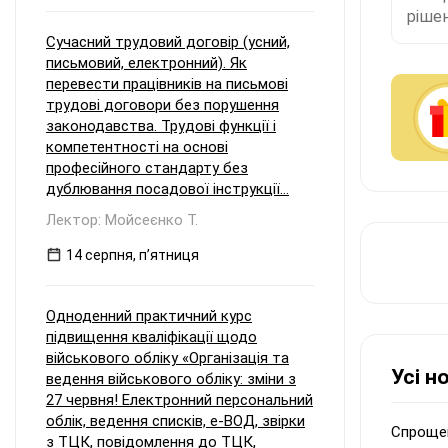
рішен
Сучасний трудовий договір (усний,
письмовий, електронний). Як
перевести працівників на письмові
трудові договори без порушення
законодавства. Трудові функції і
компетентності на основі
професійного стандарту без
дублювання посадової інструкції...
Лектор: Мойсеєнко Т.
14 серпня, пʼятниця
Одноденний практичний курс
підвищення кваліфікації щодо
військового обліку «Організація та
Усі н
ведення військового обліку: зміни з
27 червня! Електронний персональний
облік, ведення списків, е-ВОД, звірки
Спрощен
з ТЦК, повідомлення до ТЦК,