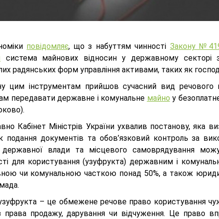
номіки
повідомляє
, що з набуттям чинності
Закону №419
и
система майнових відносин у державному секторі заз
лих радянських форм управління активами, таких як господ
ну цим інструментам прийшов сучасний вид речового 
ам передавати державне і комунальне
майно
у безоплатне
оково).
вно Кабінет Міністрів України ухвалив постанову, яка ви
к подання документів та обов’язковий контроль за вик
 державної влади та місцевого самоврядування можу
сті для користування (узуфрукта) державним і комуналь
ною чи комунальною часткою понад 50%, а також юриди
мада.
узуфрукта – це обмежене речове право користування чуж
з права продажу, дарування чи відчуження. Це право вп