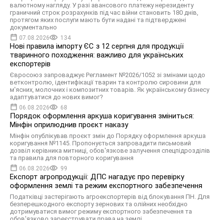
валютному нагляду. У разі авансового платежу нерезиденту
граничний строк розрахунків під час війни становить 180 днів,
протягом яких послуги мають бути надані та підтверджені
документально
07.08.2026
134
Нові правила імпорту ЄС з 12 серпня для продукції
тваринного походження: важливо для українських
експортерів
Євросоюз запроваджує Регламент №2026/1052 зі змінами щодо
ветконтролю, ідентифікації тварин та контролю сировини для
м'ясних, молочних і композитних товарів. Як українському бізнесу
адаптуватися до нових вимог?
06.08.2026
68
Порядок оформлення аркуша коригування зміниться:
Мінфін оприлюднив проєкт наказу
Мінфін опублікував проєкт змін до Порядку оформлення аркуша
коригування №1145. Пропонується запровадити письмовий
дозвіл керівника митниці, обов'язкове залучення спецпідрозділів
та правила для повторного коригування
06.08.2026
99
Експорт агропродукції: ДПС нагадує про перевірку
оформлення землі та режим експортного забезпечення
Податківці застерігають агроекспортерів від блокування ПН. Для
безперешкодного експорту зернових та олійних необхідно
дотримуватися вимог режиму експортного забезпечення та
обов'язково зареєструвати права на землі