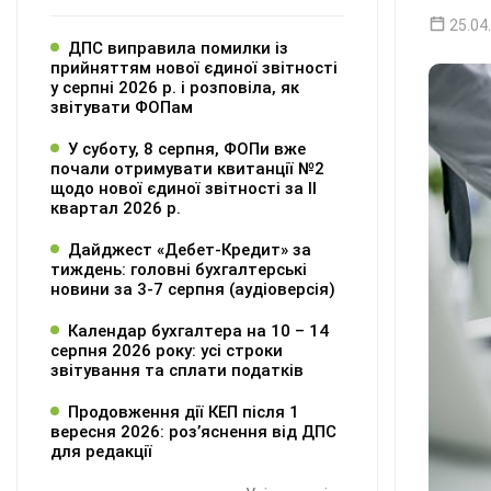
25.04
ДПС виправила помилки із
прийняттям нової єдиної звітності
у серпні 2026 р. і розповіла, як
звітувати ФОПам
У суботу, 8 серпня, ФОПи вже
почали отримувати квитанції №2
щодо нової єдиної звітності за ІІ
квартал 2026 р.
Дайджест «Дебет-Кредит» за
тиждень: головні бухгалтерські
новини за 3-7 серпня (аудіоверсія)
Календар бухгалтера на 10 – 14
серпня 2026 року: усі строки
звітування та сплати податків
Продовження дії КЕП після 1
вересня 2026: розʼяснення від ДПС
для редакції