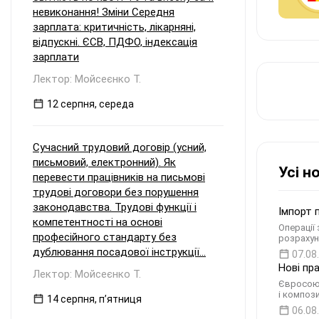
невиконання! Зміни Середня
зарплата: критичність, лікарняні,
відпускні. ЄСВ, ПДФО, індексація
зарплати
Лектор: Мойсеєнко Т.
12 серпня, середа
Сучасний трудовий договір (усний,
письмовий, електронний). Як
Усі н
перевести працівників на письмові
трудові договори без порушення
законодавства. Трудові функції і
Імпорт 
компетентності на основі
Операції
професійного стандарту без
розрахун
дублювання посадової інструкції...
07.08
Нові пр
Лектор: Мойсеєнко Т.
Євросоюз
і композ
14 серпня, пʼятниця
06.08