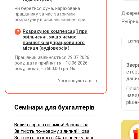
Чи береться сума, нарахована
Джере
працівнику за час затримки
розрахунку в разі звільнення при
Рубрик
обчсиленні середньомісячної
заробітної плати (винагороди), для
Розрахунок компенсації при
розрахунку внеску на підтримку
звільненні, якщо немає
працевлаштування осіб з
Експо
повністю відпрацьованого
інвалідністю?
місяця (аудіоверсія)
Працівник звільняється 29.07.2026
року, дата прийняття - 18.06.2026
Зверн
року, оклад - 7500,00 грн. Як
сторо
розрахувати компенсацію трьох
даних
невикористаних днів відпустки при
Усі консультації
звільненні?
Оскі
наве
рішен
Семінари для бухгалтерів
Великі зарплатні зміни! Зарплатна
Звітність по-новому з липня! Нова
Звітність по квоті 4% та внеску за її