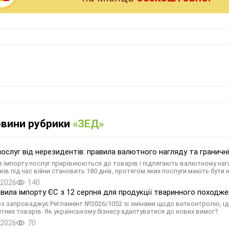
овини рубрики
«ЗЕД»
послуг від нерезидентів: правила валютного нагляду та граничні
 з імпорту послуг прирівнюються до товарів і підлягають валютному наг
ків під час війни становить 180 днів, протягом яких послуги мають бути
.2026
140
авила імпорту ЄС з 12 серпня для продукції тваринного походже
 запроваджує Регламент №2026/1052 зі змінами щодо ветконтролю, іде
итних товарів. Як українському бізнесу адаптуватися до нових вимог?
.2026
70