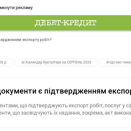
мкнути рекламу
твердженням експорту робіт?
26 р.
📅 Календар бухгалтера на СЕРПЕНЬ 2026
☀️Що нас чека
документи є підтвердженням експор
нтами, що підтверджують експорт робіт, послуг у сф
нти, що засвідчують їх надання, зокрема, акт виконан