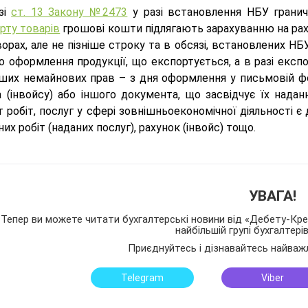
зі
ст. 13 Закону №2473
у разі встановлення НБУ гранич
рту товарів
грошові кошти підлягають зарахуванню на раху
орах, але не пізніше строку та в обсязі, встановлених Н
 оформлення продукції, що експортується, а в разі експор
інших немайнових прав – з дня оформлення у письмовій фо
а (інвойсу) або іншого документа, що засвідчує їх над
 робіт, послуг у сфері зовнішньоекономічної діяльності є
их робіт (наданих послуг), рахунок (інвойс) тощо.
УВАГА!
Тепер ви можете читати бухгалтерські новини від «Дебету-Кред
найбільшій групі бухгалтері
Приєднуйтесь і дізнавайтесь найваж
Telegram
Viber