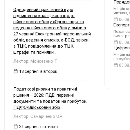
Порядок
Мінфін о
Одноденний практичний курс
митниці,
підвищення кваліфікації щодо
06.08
військового обліку «Організація та
Експорт
ведення військового обліку: зміни з
Податків
27 червня! Електронний персональний
вимог ре
облік, ведення списків, е-ВОД, звірки
05.08
з ТЦК, повідомлення до ТЦК,
Цифрова
штрафи та помилки...
Мінфін н
передбач
Лектор: Мойсеєнко Т.
05.08
18 серпня, вівторок
Податкові ризики та практичні
рішення – 2026: ПДВ, первинні
документи та податок на прибуток,
ПДФО/Військовий збір
Лектор: Самарченко О.Р.
21 серпня, пʼятниця