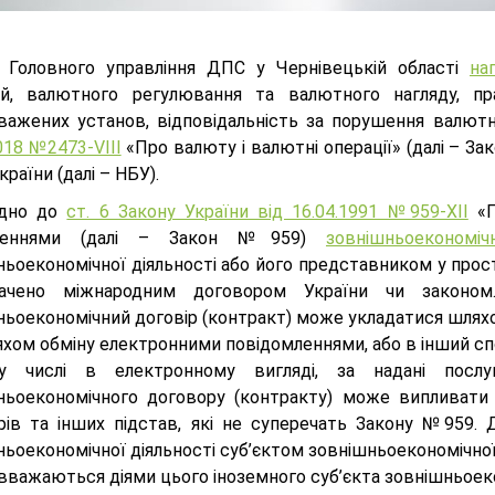
і Головного управління ДПС у Чернівецькій області
на
ій, валютного регулювання та валютного нагляду, пр
важених установ, відповідальність за порушення валют
018 №2473-VІІІ
«Про валюту і валютні операції» (далі – З
країни (далі – НБУ).
ідно до
ст. 6 Закону України від 16.04.1991 №959-ХІІ
«П
неннями (далі – Закон №959)
зовнішньоекономіч
ьоекономічної діяльності або його представником у прост
бачено міжнародним договором України чи законо
ьоекономічний договір (контракт) може укладатися шляхом
хом обміну електронними повідомленнями, або в інший спо
у числі в електронному вигляді, за надані послу
ньоекономічного договору (контракту) може випливати з
рів та інших підстав, які не суперечать Закону №959. Ді
ньоекономічної діяльності суб’єктом зовнішньоекономічно
вважаються діями цього іноземного суб’єкта зовнішньоеко