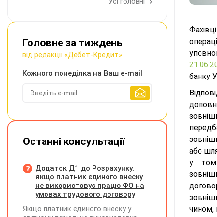
Усі головні
Фахівц
Головне за тиждень
операц
уповно
від редакції «Дебет-Кредит»
21.06.2
Кожного понеділка на Ваш e-mail
банку У
Відпов
допов
зовнішн
перед
зовнішн
Останні консультації
або шля
у том
Додаток Д1 до Розрахунку,
зовніш
якщо платник єдиного внеску
не використовує працю ФО на
догово
умовах трудового договору
зовніш
Якщо платник єдиного внеску у
чином, 