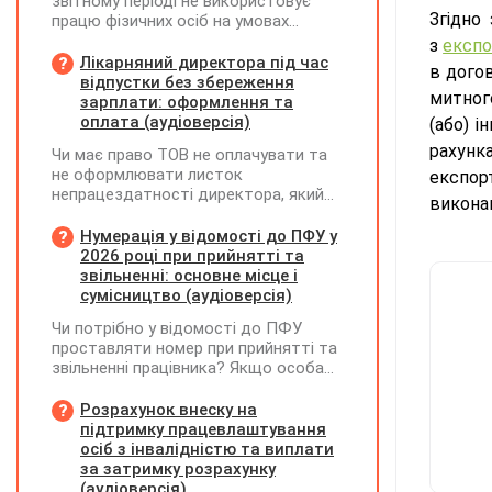
звітному періоді не використовує
Згідно 
працю фізичних осіб на умовах
трудового договору (контракту) або
з
експо
на інших умовах, передбачених
Лікарняний директора під час
в догов
законодавством, Додаток Д1/
відпустки без збереження
митного
Додаток ФІЗ-Д1 за відповідний
зарплати: оформлення та
період не подається
оплата (аудіоверсія)
(або) 
рахунк
Чи має право ТОВ не оплачувати та
не оформлювати листок
експорт
непрацездатності директора, який
виконан
перебуває у відпустці без
збереження заробітної плати під час
Нумерація у відомості до ПФУ у
призупинення діяльності
2026 році при прийнятті та
підприємства?
звільненні: основне місце і
сумісництво (аудіоверсія)
Чи потрібно у відомості до ПФУ
проставляти номер при прийнятті та
звільненні працівника? Якщо особа
одночасно працювала за основним
місцем роботи та за сумісництвом,
Розрахунок внеску на
чи рахується це як два роботодавці?
підтримку працевлаштування
осіб з інвалідністю та виплати
за затримку розрахунку
(аудіоверсія)