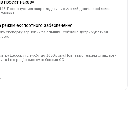
в проєкт наказу
145. Пропонується запровадити письмовий дозвіл керівника
игування
та режим експортного забезпечення
ого експорту зернових та олійних необхідно дотримуватися
 землі
витку Держмитслужби до 2030 року. Нові європейські стандарти
та інтеграцію систем із базами ЄС