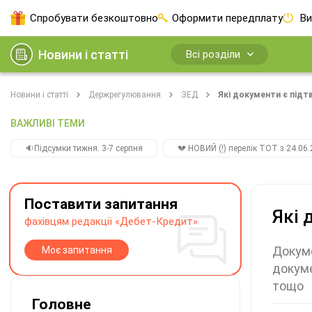
Спробувати безкоштовно
Оформити передплату
Ви
Новини і статті
Всі розділи
Новини і статті
Держрегулювання
ЗЕД
Які документи є під
ВАЖЛИВІ ТЕМИ
🔉Підсумки тижня. 3-7 серпня
💔 НОВИЙ (!) перелік ТОТ з 24.06.
Поставити запитання
Які 
фахівцям редакції «Дебет-Кредит»
Докуме
Моє запитання
докуме
тощо
Головне