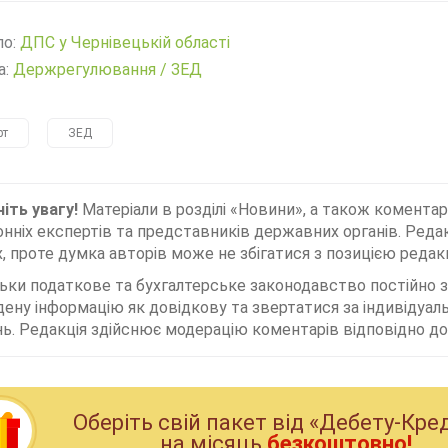
ло:
ДПС у Чернівецькій області
а:
Держрегулювання
/
ЗЕД
рт
ЗЕД
іть увагу!
Матеріали в розділі «Новини», а також коментар
нніх експертів та представників державних органів. Редак
, проте думка авторів може не збігатися з позицією редакц
льки податкове та бухгалтерське законодавство постійно
дену інформацію як довідкову та звертатися за індивідуа
ь. Редакція здійснює модерацію коментарів відповідно до 
Оберiть свiй пакет вiд «Дебету-Кре
на мiсяць
безкоштовно!