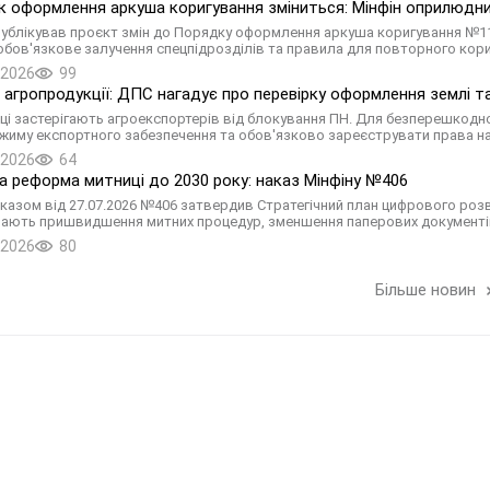
 оформлення аркуша коригування зміниться: Мінфін оприлюдни
публікував проєкт змін до Порядку оформлення аркуша коригування №1
 обов'язкове залучення спецпідрозділів та правила для повторного кор
.2026
99
 агропродукції: ДПС нагадує про перевірку оформлення землі 
ці застерігають агроекспортерів від блокування ПН. Для безперешкодн
жиму експортного забезпечення та обов'язково зареєструвати права на
.2026
64
 реформа митниці до 2030 року: наказ Мінфіну №406
аказом від 27.07.2026 №406 затвердив Стратегічний план цифрового роз
ають пришвидшення митних процедур, зменшення паперових документів 
.2026
80
Більше новин