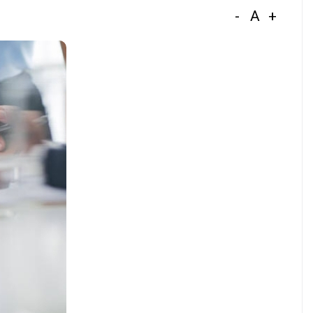
-
A
+