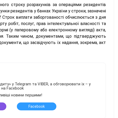
ного строку розрахунків за операціями резидентів
нки резидентів у банках України у строки, зазначені
БУ. Строк виплати заборгованості обчислюється з дня
ту робіт, послуг, прав інтелектуальної власності та
рмі (у паперовому або електронному вигляді) акта,
ання. Таким чином, документами, що підтверджують
 документи, що засвідчують їх надання, зокрема, акт
иту» у Telegram та VIBER, а обговорювати їх – у
в на Facebook
ливіші новини першими!
Facebook