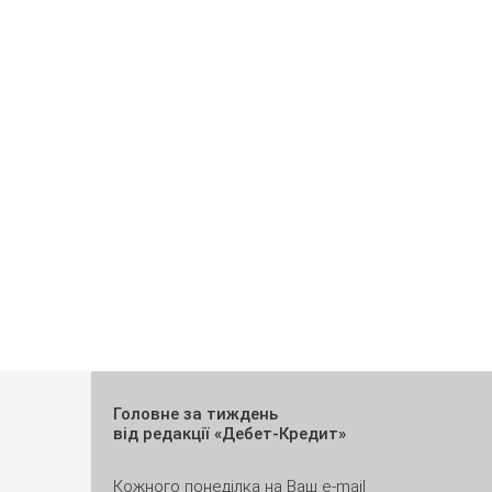
Головне за тиждень
від редакції «Дебет-Кредит»
Кожного понеділка на Ваш e-mail