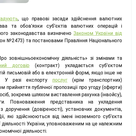
гадують
, що правові засади здійснення валютних
ава та обов’язки суб’єктів валютних операцій і
ного законодавства визначено
Законом України від
акон №2473) та постановами Правління Національного
ро зовнішньоекономічну діяльність» зі змінами та
ний договір
(контракт) укладається суб’єктом
ій письмовій або в електронній формі, якщо інше не
м. У разі експорту
послуг
(крім транспортних)
 прийняття публічної пропозиції про угоду (оферти)
сіб, зокрема шляхом виставлення рахунка (інвойсу),
ги. Повноваження представника на укладення
 доручення (довіреності), установчих документів,
ї, які здійснюються від імені іноземного суб’єкта
ї діяльності України, уповноваженим на це належним
номічної діяльності.