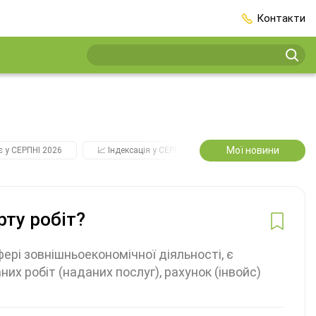
Контакти
Мої новини
є у СЕРПНІ 2026
📈 Індексація у СЕРПНІ
2️⃣0️⃣2️⃣7️⃣ Усі ключові
ту робіт?
ері зовнішньоекономічної діяльності, є
их робіт (наданих послуг), рахунок (інвойс)