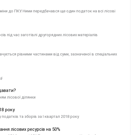
ни до ПКУ. Ними передбачався ще один податок на всі лісові
ів під час заготівлі другорядних лісових матеріалів
чується рівними частинами від суми, зазначеної в спеціальних
ці
одавати?
ям лісової ділянки
18 року
податків та зборів за I квартал 2018 року
ння лісових ресурсів на 50%