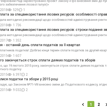
 у Верховній Раді зареєстровано проект Закону «Про внесення змін до пу
ого забезпечення лісової галузі)»
.2018
529
1
плата за спецвикористання лісових ресурсів: особливості справ
ала методичні рекомендації щодо особливостей адміністрування рентної
.2018
1 736
плата за спецвикористання лісових ресурсів: строки подання зві
ала методичні рекомендації щодо особливостей адміністрування рентної
.2017
1 352
ня - останній день сплати податків за II квартал
платників податків! Добігає кінця термін сплати податків за другий ква
.2015
1 607
го закінчується строк сплати деяких податків та зборів
о, що 19 лютого 2015 року, закінчується строк сплати деяких податків т
тного податку
.2015
6 397
2
илися податки та збори у 2015 році
адує, що Законом №71-VIII внесено зміни до Податкового кодексу, згідно
.2015
9 032
2
1
2