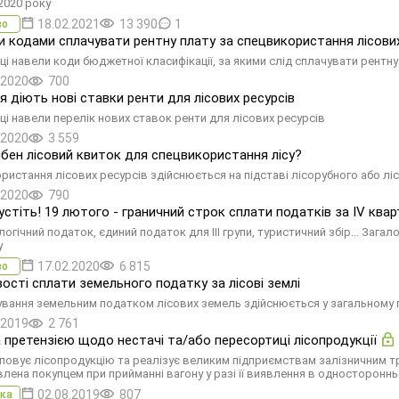
2020 року
18.02.2021
13 390
1
во
и кодами сплачувати рентну плату за спецвикористання лісових
ці навели коди бюджетної класифікації, за якими слід сплачувати рентн
.2020
700
ня діють нові ставки ренти для лісових ресурсів
ці навели перелік нових ставок ренти для лісових ресурсів
.2020
3 559
ібен лісовий квиток для спецвикористання лісу?
ристання лісових ресурсів здійснюється на підставі лісорубного або лі
.2020
790
устіть! 19 лютого - граничний строк сплати податків за ІV квар
огічний податок, єдиний податок для III групи, туристичний збір... Загал
у
17.02.2020
6 815
во
ості сплати земельного податку за лісові землі
вання земельним податком лісових земель здійснюється у загальному
.2019
2 761
а претензією щодо нестачі та/або пересортиці лісопродукції
повує лісопродукцію та реалізує великим підприємствам залізничним тр
влена покупцем при прийманні вагону у разі її виявлення в односторонн
02.08.2019
807
ка