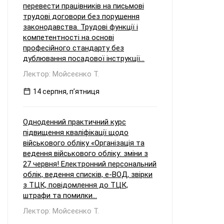
перевести працівників на письмові
трудові договори без порушення
законодавства. Трудові функції і
компетентності на основі
професійного стандарту без
дублювання посадової інструкції...
Лектор: Мойсеєнко Т.
14 серпня, пʼятниця
Одноденний практичний курс
підвищення кваліфікації щодо
військового обліку «Організація та
ведення військового обліку: зміни з
27 червня! Електронний персональний
облік, ведення списків, е-ВОД, звірки
з ТЦК, повідомлення до ТЦК,
штрафи та помилки...
Лектор: Мойсеєнко Т.