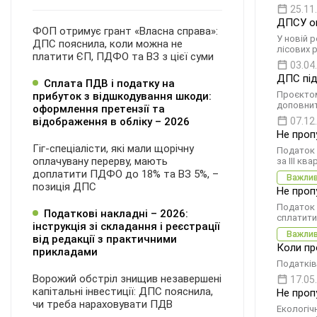
25.11
ДПСУ оп
ФОП отримує грант «Власна справа»:
У новій р
ДПС пояснила, коли можна не
лісових 
платити ЄП, ПДФО та ВЗ з цієї суми
03.04
ДПС під
Сплата ПДВ і податку на
Проєктом
прибуток з відшкодування шкоди:
доповнит
оформлення претензії та
відображення в обліку – 2026
07.12
Не проп
Гіг-спеціалісти, які мали щорічну
Податок 
оплачувану перерву, мають
за ІII кв
доплатити ПДФО до 18% та ВЗ 5%, –
Важли
позиція ДПС
Не проп
Податок н
Податкові накладні – 2026:
сплатити
інструкція зі складання і реєстрації
Важли
від редакції з практичними
Коли пр
прикладами
Податків
Ворожий обстріл знищив незавершені
17.05
капітальні інвестиції: ДПС пояснила,
Не проп
чи треба нараховувати ПДВ
Екологічн