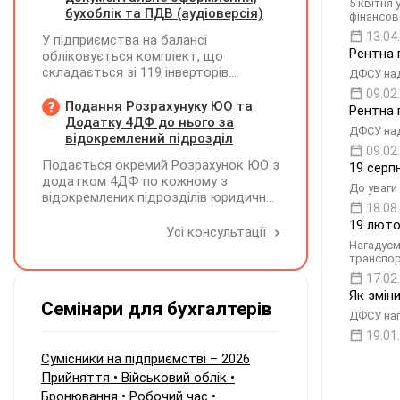
5 квітня
підприємству за договором від
бухоблік та ПДВ (аудіоверсія)
фінансов
01.01.2024 р., однак право оренди
13.04
У підприємства на балансі
зареєстровано у Держреєстрі
Рентна 
обліковується комплект, що
речових прав на нерухоме майно
складається зі 119 інверторів.
ДФСУ над
лише 01.04.2024 р. Як оскаржити ППР,
Комплект введено в експлуатацію у
щоб МПЗ було нараховано лише за
09.02
грудні 2024 року, при його придбанні
Подання Розрахунуку ЮО та
січень – березень 2024 року?
Рентна 
було сформовано ПК з ПДВ. У червні
Додатку 4ДФ до нього за
ДФСУ над
2026 року один з інверторів вийшов з
відокремлений підрозділ
09.02
ладу та ремонту не підлягає. У липні
Подається окремий Розрахунок ЮО з
19 серп
2026 року підприємство придбало
додатком 4ДФ по кожному з
новий інвертор і власними силами
До уваги 
відокремлених підрозділів юридичної
встановило його замість
18.08
особи, не уповноважених
несправного. Як відобразити ці
19 люто
нараховувати, утримувати і
Усі консультації
операції в бухобліку та які виникають
сплачувати (перераховувати)
Нагадуєм
наслідки з ПДВ?
транспор
податок на доходи фізичних осіб до
бюджету
17.02
Як змін
Семінари для бухгалтерів
ДФСУ наг
19.01
Сумісники на підприємстві – 2026
Прийняття • Військовий облік •
Бронювання • Робочий час •