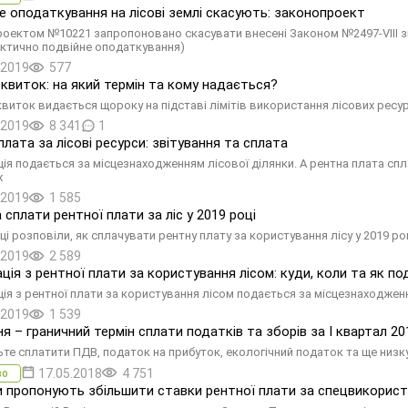
е оподаткування на лісові землі скасують: законопроект
оектом №10221 запропоновано скасувати внесені Законом №2497-VIII змі
актично подвійне оподаткування)
.2019
577
 квиток: на який термін та кому надається?
квиток видається щороку на підставі лімітів використання лісових ресурс
.2019
8 341
1
плата за лісові ресурси: звітування та сплата
ія подається за місцезнаходженням лісової ділянки. А рентна плата спла
х
.2019
1 585
 сплати рентної плати за ліс у 2019 році
і розповіли, як сплачувати рентну плату за користування лісу у 2019 ро
.2019
2 589
ція з рентної плати за користування лісом: куди, коли та як п
ія з рентної плати за користування лісом подається за місцезнаходженн
.2019
1 539
ня – граничний термін сплати податків та зборів за I квартал 20
ьте сплатити ПДВ, податок на прибуток, екологічний податок та ще низку 
17.05.2018
4 751
во
 пропонують збільшити ставки рентної плати за спецвикориста