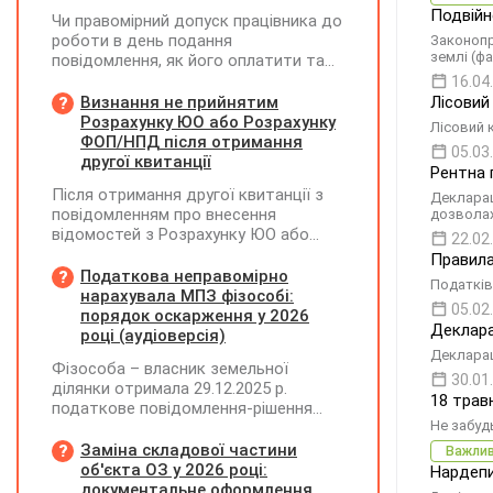
Подвійн
Чи правомірний допуск працівника до
роботи в день подання
Законопр
землі (ф
повідомлення, як його оплатити та
зафіксувати?
16.04
Визнання не прийнятим
Лісовий
Розрахунку ЮО або Розрахунку
Лісовий 
ФОП/НПД після отримання
05.03
другої квитанції
Рентна 
Після отримання другої квитанції з
Декларац
повідомленням про внесення
дозвола
відомостей з Розрахунку ЮО або
22.02
Розрахунку ФОП/НПД до Реєстру
Правила
застрахованих осіб, на підставі
Податкова неправомірно
Податківц
камеральної перевірки Розрахунок
нарахувала МПЗ фізособі:
05.02
може бути не прийнятим, якщо його
порядок оскарження у 2026
Деклара
було подано з порушенням вимог
році (аудіоверсія)
Декларац
Фізособа – власник земельної
30.01
ділянки отримала 29.12.2025 р.
18 трав
податкове повідомлення-рішення
Не забуд
(ППР) від 30.06.2025 р. про
нарахування МПЗ за весь 2024 рік.
Заміна складової частини
Важли
При цьому земельна ділянка була
об'єкта ОЗ у 2026 році:
Нардепи
передана в оренду приватному
документальне оформлення,