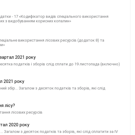
 додатки - 17 «Кодифікатор видів спеціального використання
аних з видобуванням корисних копалин»
еціальне використання лісових ресурсів (додаток 8) та
ни»
квартал 2021 року
есятка податків і зборів слід сплати до 19 листопада (включно)
ал 2021 року
ий збір... Загалом з десяток податків та зборів, які слід
я лісу?
тання лісових ресурсів
ртал 2020 року
.. Загалом з десяток податків та зборів, які слід сплатити за IV