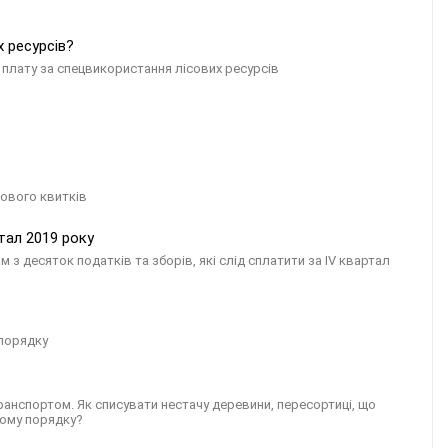
 ресурсів?
у плату за спецвикористання лісових ресурсів
сового квитків
тал 2019 року
ом з десяток податків та зборів, які слід сплатити за IV квартал
 порядку
анспортом. Як списувати нестачу деревини, пересортиці, що
ьому порядку?