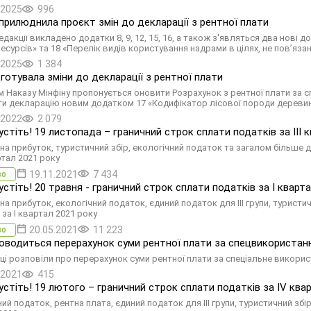
.2025
996
рилюднила проєкт змін до декларації з рентної плати
едакції викладено додатки 8, 9, 12, 15, 16, а також з'являться два нові
ресурсів» та 18 «Перелік видів користування надрами в цілях, не пов’яз
.2025
1 384
готувала зміни до декларації з рентної плати
 Наказу Мінфіну пропонується оновити Розрахунок з рентної плати за сп
и декларацію новим додатком 17 «Кодифікатор лісової породи дереви
.2022
2 079
устіть! 19 листопада – граничний строк сплати податків за ІII 
на прибуток, туристичний збір, екологічний податок та загалом більше д
артал 2021 року
19.11.2021
7 434
во
устіть! 20 травня - граничний строк сплати податків за І кварт
а прибуток, екологічний податок, єдиний податок для III групи, туристичн
 за I квартал 2021 року
20.05.2021
11 223
во
оводиться перерахунок суми рентної плати за спецвикористанн
ці розповіли про перерахунок суми рентної плати за спеціальне викорис
.2021
415
устіть! 19 лютого – граничний строк сплати податків за ІV ква
ий податок, рентна плата, єдиний податок для III групи, туристичний збір.