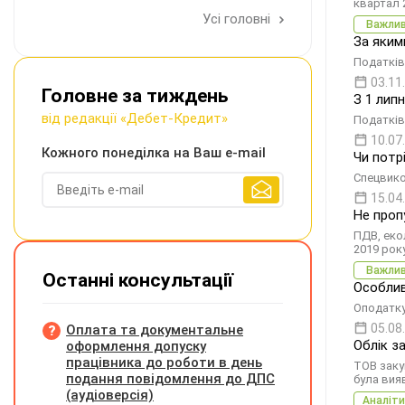
квартал 
Усі головні
Важли
За яким
Податків
03.11
Головне за тиждень
З 1 лип
від редакції «Дебет-Кредит»
Податків
10.07
Кожного понеділка на Ваш e-mail
Чи потр
Спецвико
15.04
Не проп
ПДВ, екол
2019 рок
Важли
Останні консультації
Особлив
Оподатку
05.08
Оплата та документальне
Облік з
оформлення допуску
працівника до роботи в день
ТОВ заку
подання повідомлення до ДПС
була вия
(аудіоверсія)
Аналіти