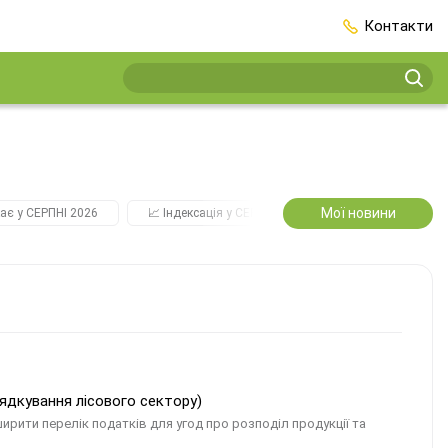
Контакти
Мої новини
ає у СЕРПНІ 2026
📈 Індексація у СЕРПНІ
2️⃣0️⃣2️⃣7️⃣ Усі ключо
рядкування лісового сектору)
рити перелік податків для угод про розподіл продукції та