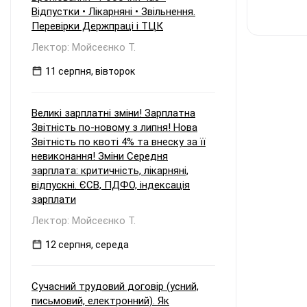
Відпустки • Лікарняні • Звільнення.
Перевірки Держпраці і ТЦК
Лектор: Мойсеєнко Т.
11 серпня, вівторок
Великі зарплатні зміни! Зарплатна
Звітність по-новому з липня! Нова
Звітність по квоті 4% та внеску за її
невиконання! Зміни Середня
зарплата: критичність, лікарняні,
відпускні. ЄСВ, ПДФО, індексація
зарплати
Лектор: Мойсеєнко Т.
12 серпня, середа
Сучасний трудовий договір (усний,
письмовий, електронний). Як