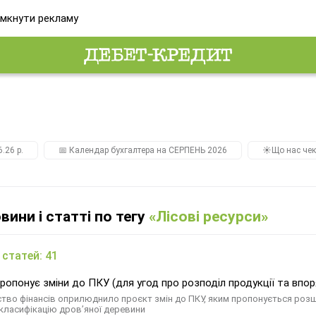
мкнути рекламу
.26 р.
📅 Календар бухгалтера на СЕРПЕНЬ 2026
☀️Що нас чек
овини і статті по тегу
«Лісові ресурси»
 статей: 41
пропонує зміни до ПКУ (для угод про розподіл продукції та впо
ство фінансів оприлюднило проєкт змін до ПКУ, яким пропонується розши
класифікацію дров’яної деревини