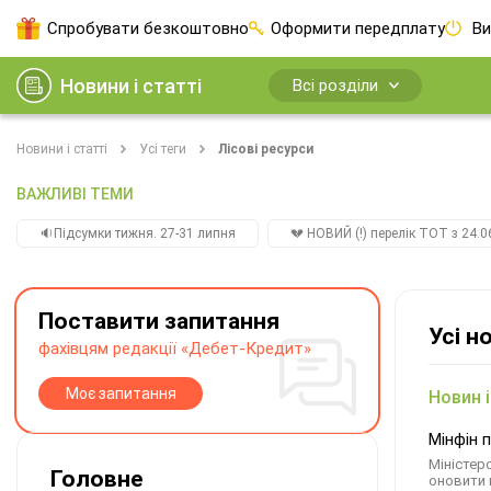
Спробувати безкоштовно
Оформити передплату
Ви
Новини і статті
Всі розділи
Новини і статті
Усі теги
Лісові ресурси
ВАЖЛИВІ ТЕМИ
🔉Підсумки тижня. 27-31 липня
💔 НОВИЙ (!) перелік ТОТ з 24.06
Поставити запитання
Усі н
фахівцям редакції «Дебет-Кредит»
Моє запитання
Новин і
Мінфін 
Міністер
Головне
оновити 