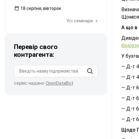
18 серпня, вівторок
Визнач
Щоміся
Усі семінари
А що в
Дивіде
фінрез
Перевір свого
контрагента:
У бухг
— Д-т 4
— Д-т 4
сервіс надано
OpenDataBot
— Д-т 6
— Д-т 6
— Д-т 6
— Д-т 6
Щодо 