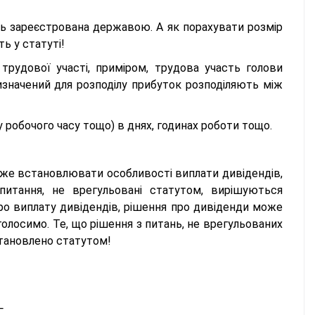
іть зареєстрована державою. А як порахувати розмір
ь у статуті!
рудової участі, приміром, трудова участь голови
визначений для розподілу прибуток розподіляють між
 робочого часу тощо) в днях, годинах роботи тощо.
оже встановлювати особливості виплати дивідендів,
питання, не врегульовані статутом, вирішуються
про виплату дивідендів, рішення про дивіденди може
голосимо. Те, що рішення з питань, не врегульованих
тановлено статутом!
.