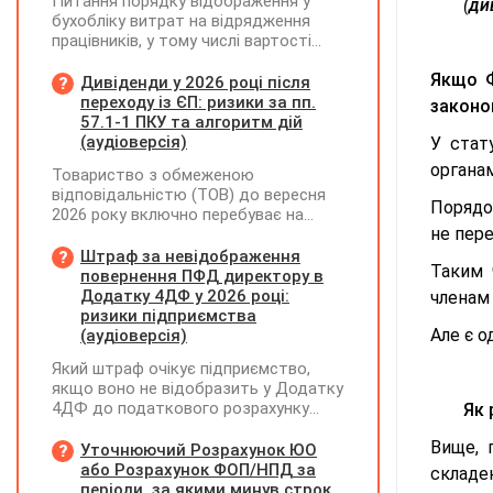
Питання порядку відображення у
(
ди
бухобліку витрат на відрядження
працівників, у тому числі вартості
проживання в готелі, яке сплачено з
Якщо Ф
карткового рахунку працівника та
Дивіденди у 2026 році після
підтвердження таких операцій
переходу із ЄП: ризики за пп.
законо
первинними документами, належать
57.1-1 ПКУ та алгоритм дій
до компетенції Мінфіну
(аудіоверсія)
У стат
органам
Товариство з обмеженою
відповідальністю (ТОВ) до вересня
Порядо
2026 року включно перебуває на
не пер
спрощеній системі оподаткування
(єдиний податок, 3 група, ставка 5%,
Штраф за невідображення
Таким 
неплатник ПДВ). З 1 жовтня 2026
повернення ПФД директору в
року підприємство переходить на
Додатку 4ДФ у 2026 році:
членам 
загальну систему оподаткування
ризики підприємства
(стає платником податку на
Але є о
(аудіоверсія)
прибуток). За результатами
Який штраф очікує підприємство,
діяльності у періоді 2024–2025 років
якщо воно не відобразить у Додатку
(під час перебування на спрощеній
4ДФ до податкового розрахунку
Як 
системі) підприємство отримало
повернення поворотної фінансової
чистий прибуток, сума
Вище, 
допомоги (ПФД) директору?
Уточнюючий Розрахунок ЮО
нерозподіленого прибутку в балансі
або Розрахунок ФОП/НПД за
становить 18 млн грн. Наприкінці
складен
періоди, за якими минув строк
2026 року (вже після переходу на