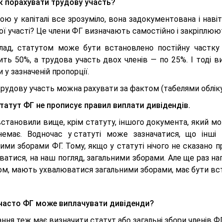
к порахувати трудову участь?
ою у капіталі все зрозуміло, вона задокументована і нав
ї участі? Це члени ФГ визначають самостійно і закріплюют
лад, статутом може бути встановлено постійну частку т
ить 50%, а трудова участь двох членів — по 25%. І тоді 
 у зазначеній пропорції.
рудову участь можна рахувати за фактом (табелями обліку
татут ФГ не прописує правил виплати дивідендів.
встановили вище, крім статуту, іншого документа, який м
емає. Водночас у статуті може зазначатися, що інші 
ими зборами ФГ. Тому, якщо у статуті нічого не сказано 
атися, на наш погляд, загальними зборами. Але ще раз на
ом, мають ухвалюватися загальними зборами, має бути вс
часто ФГ може виплачувати дивіденди?
ння теж має визначити статут або загальні збори членів ФГ