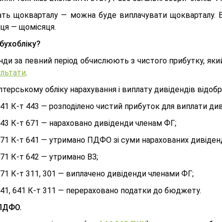
ать щокварталу — можна буде виплачувати щокварталу. 
ця — щомісяця.
 бухобліку?
нди за певний період обчислюють з чистого прибутку, яки
ультати
.
алтерському обліку нарахування і виплату дивідендів від
41 К-т 443 — розподілено чистий прибуток для виплати див
43 К-т 671 — нараховано дивіденди членам ФГ;
71 К-т 641 — утримано ПДФО зі суми нарахованих дивіденд
71 К-т 642 — утримано ВЗ;
71 К-т 311, 301 — виплачено дивіденди членами ФГ;
41, 641 К-т 311 — перераховано податки до бюджету.
ПДФО.