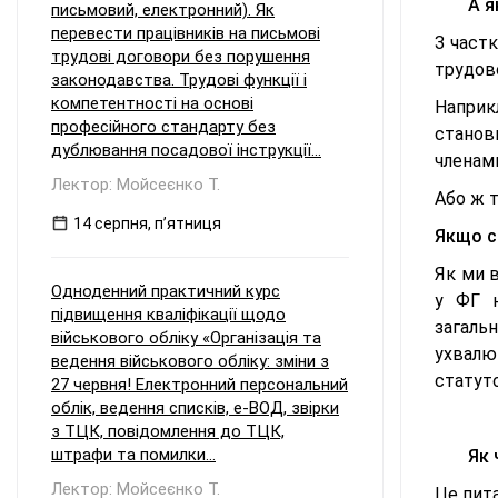
А я
письмовий, електронний). Як
перевести працівників на письмові
З частк
трудові договори без порушення
трудово
законодавства. Трудові функції і
компетентності на основі
Наприк
професійного стандарту без
станов
дублювання посадової інструкції...
членами
Лектор: Мойсеєнко Т.
Або ж т
14 серпня, пʼятниця
Якщо с
Як ми 
Одноденний практичний курс
у ФГ н
підвищення кваліфікації щодо
загальн
військового обліку «Організація та
ухвалюв
ведення військового обліку: зміни з
статут
27 червня! Електронний персональний
облік, ведення списків, е-ВОД, звірки
з ТЦК, повідомлення до ТЦК,
штрафи та помилки...
Як 
Лектор: Мойсеєнко Т.
Це пита