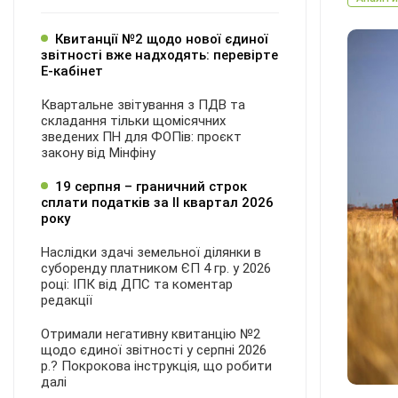
Квитанції №2 щодо нової єдиної
звітності вже надходять: перевірте
Е-кабінет
Квартальне звітування з ПДВ та
складання тільки щомісячних
зведених ПН для ФОПів: проєкт
закону від Мінфіну
19 серпня – граничний строк
сплати податків за ІI квартал 2026
року
Наслідки здачі земельної ділянки в
суборенду платником ЄП 4 гр. у 2026
році: ІПК від ДПС та коментар
редакції
Отримали негативну квитанцію №2
щодо єдиної звітності у серпні 2026
р.? Покрокова інструкція, що робити
далі