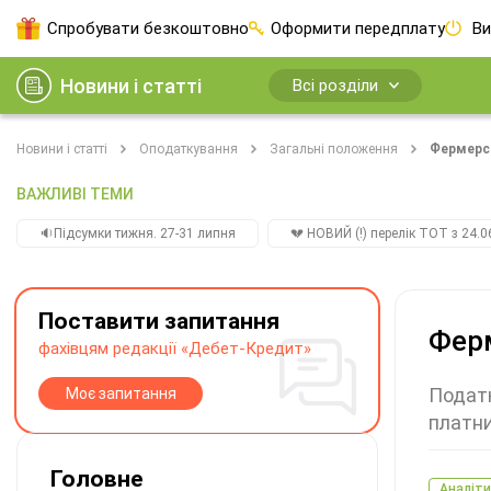
Спробувати безкоштовно
Оформити передплату
Ви
Новини і статті
Всі розділи
Новини і статті
Оподаткування
Загальні положення
Фермерсь
ВАЖЛИВІ ТЕМИ
🔉Підсумки тижня. 27-31 липня
💔 НОВИЙ (!) перелік ТОТ з 24.06
Поставити запитання
Ферм
фахівцям редакції «Дебет-Кредит»
Податк
Моє запитання
платни
Головне
Аналіти