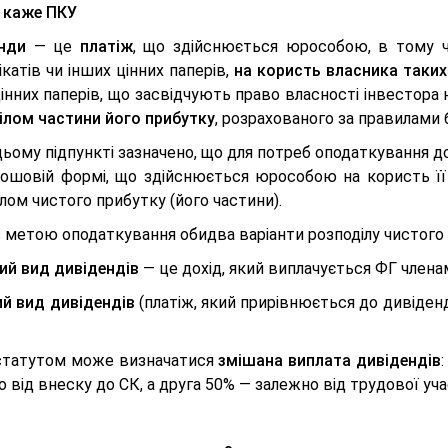
 каже ПКУ
нди
— це
платіж
, що здійснюється юрособою, в тому ч
катів чи інших цінних паперів,
на користь власника таки
інних паперів, що засвідчують право власності інвестора н
ілом частини його прибутку
, розрахованого за правилами 
цьому підпункті зазначено, що для потреб оподаткування 
рошовій формі, що здійснюється юрособою на користь її з
лом чистого прибутку (його частини).
з метою оподаткування обидва варіанти розподілу чистог
ий вид дивідендів
— це дохід, який виплачується ФГ член
ий вид дивідендів
(платіж, який прирівнюється до дивіденд
статутом може визначатися
змішана виплата дивідендів
 від внеску до СК, а друга 50% — залежно від трудової уча