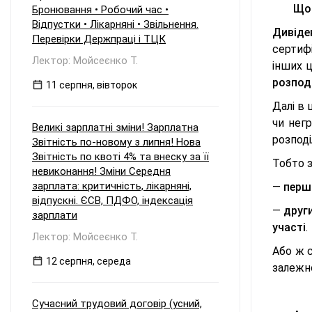
Що
Бронювання • Робочий час •
Відпустки • Лікарняні • Звільнення.
Дивіде
Перевірки Держпраці і ТЦК
сертифі
Лектор: Мойсеєнко Т.
інших ц
розпод
11 серпня, вівторок
Далі в 
чи нег
Великі зарплатні зміни! Зарплатна
розподі
Звітність по-новому з липня! Нова
Звітність по квоті 4% та внеску за її
Тобто 
невиконання! Зміни Середня
зарплата: критичність, лікарняні,
—
перш
відпускні. ЄСВ, ПДФО, індексація
—
друг
зарплати
участі
.
Лектор: Мойсеєнко Т.
Або ж 
12 серпня, середа
залежно
Сучасний трудовий договір (усний,