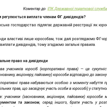
Коментар до
ІПК Державної податкової служби
 регулюється виплата членам ФГ дивідендів?
ське господарство підлягає державній реєстрації як юрос
нди властиві лише юрособам, тож далі розглядаємо ФГ-юро
виплати дивідендів, тому згадаємо загальні правила.
альне право на дивіденди
ва учасників юросіб (корпоративні права) — це сукупні
сновнику, акціонеру, пайовику) юрособи відповідно до закону 
поративні права набуваються особою з моменту набуття пра
ільних прав, що засвідчує участь особи в юрособі) у статутном
е: учасники (засновники, акціонери, пайовики) юрособи
кументом та законом
, серед іншого, брати участь у роз