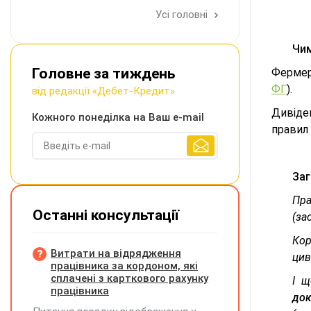
Усі головні
Чим
Головне за тиждень
Фермер
ФГ
).
від редакції «Дебет-Кредит»
Дивіде
Кожного понеділка на Ваш e-mail
правил 
Заг
Пра
Останні консультації
(за
Кор
Витрати на відрядження
цив
працівника за кордоном, які
сплачені з карткового рахунку
І щ
працівника
до