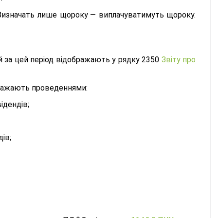
Визначать лише щороку — виплачуватимуть щороку.
й за цей період відображають у рядку 2350
Звіту про
ображають проведеннями:
ідендів;
ів;