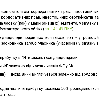
ислі емітентом корпоративних прав, інвестиційних
х корпоративних прав
, інвестиційних сертифікатів та
а частку (пай) у майні (активах) емітента,
у зв’язку з
бухгалтерського обліку (
пп. 14.1.49 ПКУ
).
до дивідендів прирівнюється також платіж у грошовій
асновника та/або учасника (учасників) у зв’язку з
о прибутку в ФГ вважаються дивідендами:
ам ФГ залежно від
частки
членів ФГ у СК;
ів) — дохід, який виплачується залежно від
трудової
: одна частина прибутку, скажімо 50%, розподіляється
сті тощо.