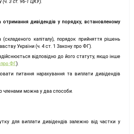
(ч. 3 ст. 96-1 ЦКУ).
 отримання дивідендів у порядку, встановленому
(складеного капіталу), порядок прийняття рішень
ству України (ч. 4 ст. 1 Закону про ФГ).
дійснюється відповідно до його статуту, якщо інше
 про ФГ
).
вати питання нарахування та виплати дивідендів
го членами можна у два способи.
утку для виплати дивідендів залежно від частки у