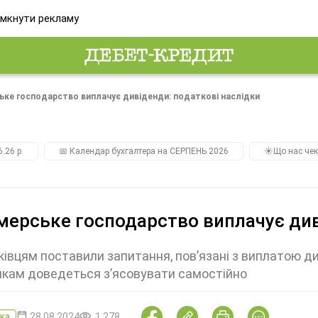
мкнути рекламу
ке господарство виплачує дивіденди: податкові наслідки
.26 р.
📅 Календар бухгалтера на СЕРПЕНЬ 2026
☀️Що нас чек
ерське господарство виплачує див
івцям поставили запитання, пов’язані з виплатою див
кам доведеться з’ясовувати самостійно
28.08.2024
1 278
ка