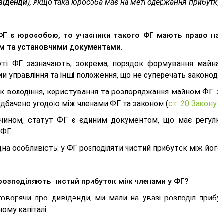
віденди
), якщо така юрособа має на меті одержання прибутку 
Г є юрособою, то учасники такого ФГ мають право на
м та установчими документами.
уті ФГ зазначають, зокрема, порядок формування майна 
и управління та інші положення, що не суперечать законодав
к володіння, користування та розпоряджання майном ФГ з
едбачено угодою між членами ФГ та законом (
ст. 20 Закону
чином, статут ФГ є єдиним документом, що має регулю
ФГ.
дна особливість: у ФГ розподіляти чистий прибуток між йо
розподіляють чистий прибуток між членами у ФГ?
говорячи про дивіденди, ми мали на увазі розподіл приб
ому капіталі.