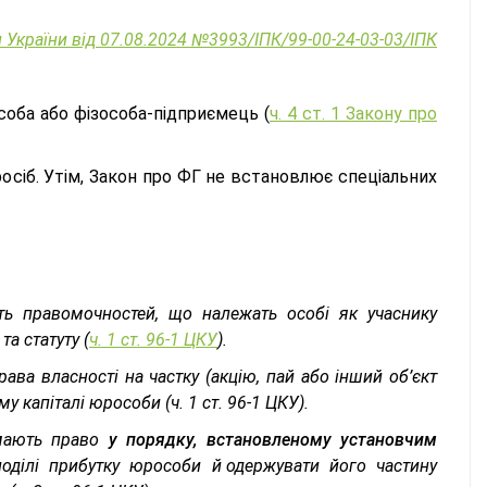
 України від 07.08.2024 №3993/ІПК/99-00-24-03-03/ІПК
оба або фізособа-підприємець (
ч. 4 ст. 1 Закону про
сіб. Утім, Закон про ФГ не встановлює спеціальних
сть правомочностей, що належать особі як учаснику
та статуту (
ч. 1 ст. 96-1 ЦКУ
).
ва власності на частку (акцію, пай або інший об’єкт
у капіталі юрособи (ч. 1 ст. 96-1 ЦКУ).
 мають право
у порядку, встановленому установчим
поділі прибутку юрособи й одержувати його частину