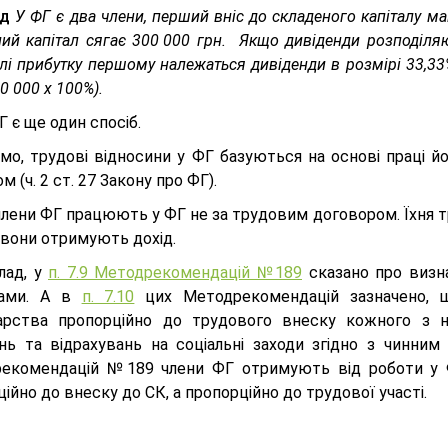
ад
У ФГ є два члени, перший вніс до складеного капіталу ма
ий капітал сягає 300 000 грн. Якщо дивіденди розподіляю
лі прибутку першому належаться дивіденди в розмірі 33,33%
00 000 х 100%).
Г є ще один спосіб.
мо, трудові відносини у ФГ базуються на основі праці йо
м (ч. 2 ст. 27 Закону про ФГ).
члени ФГ працюють у ФГ не за трудовим договором. Їхня т
 вони отримують дохід.
лад, у
п. 7.9 Методрекомендацій №189
сказано про визна
тами. А в
п. 7.10
цих Методрекомендацій зазначено, щ
арства пропорційно до трудового внеску кожного з ни
нь та відрахувань на соціальні заходи згідно з чинним
екомендацій №189 члени ФГ отримують від роботи у ФГ
ійно до внеску до СК, а пропорційно до трудової участі.