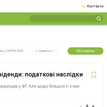
Контакти
Мої новини
ає у СЕРПНІ 2026
📈 Індексація у СЕРПНІ
2️⃣0️⃣2️⃣7️⃣ Усі ключо
іденди: податкові наслідки
ідендів у ФГ. Але щодо більшості з них
-
A
+