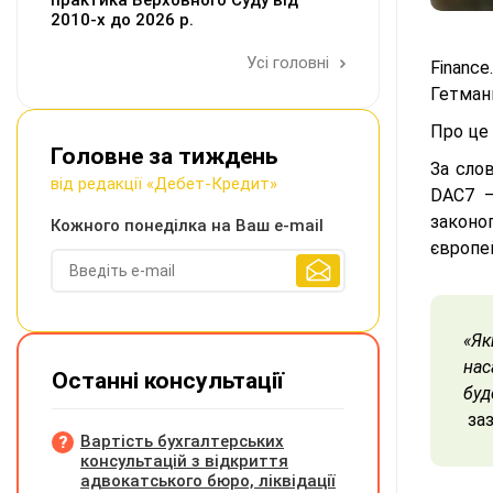
практика Верховного Суду від
2010-х до 2026 р.
Усі головні
Finance
Гетманц
Про це
Головне за тиждень
За сло
від редакції «Дебет-Кредит»
DAС7 –
законо
Кожного понеділка на Ваш e-mail
європе
«Як
нас
Останні консультації
буд
заз
Вартість бухгалтерських
консультацій з відкриття
адвокатського бюро, ліквідації