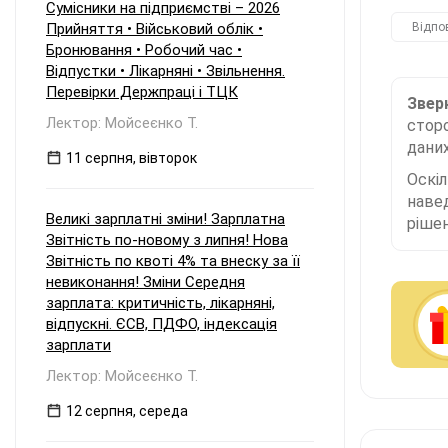
Сумісники на підприємстві – 2026
Прийняття • Військовий облік •
Відпо
Бронювання • Робочий час •
Відпустки • Лікарняні • Звільнення.
Перевірки Держпраці і ТЦК
Зверн
Лектор: Мойсеєнко Т.
сторо
даних
11 серпня, вівторок
Оскі
наве
Великі зарплатні зміни! Зарплатна
рішен
Звітність по-новому з липня! Нова
Звітність по квоті 4% та внеску за її
невиконання! Зміни Середня
зарплата: критичність, лікарняні,
відпускні. ЄСВ, ПДФО, індексація
зарплати
Лектор: Мойсеєнко Т.
12 серпня, середа