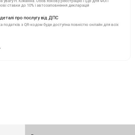
ла увагу Н. Южаніна. Обов’язкову реєстрацію ПДВ для ФОП
 нові ставки до 10% і автозаповнення декларацій
деталі про послугу від ДПС
ка податків з QR-кодом буде доступна повністю онлайн для всіх