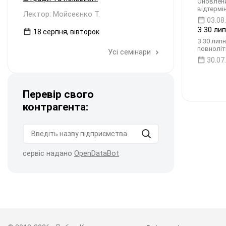
Оновлени
відтермі
Лектор: Мойсеєнко Т.
03.08
З 30 ли
18 серпня, вівторок
З 30 лип
повноліт
Усі семінари
30.07
Перевір свого
контрагента:
сервіс надано
OpenDataBot