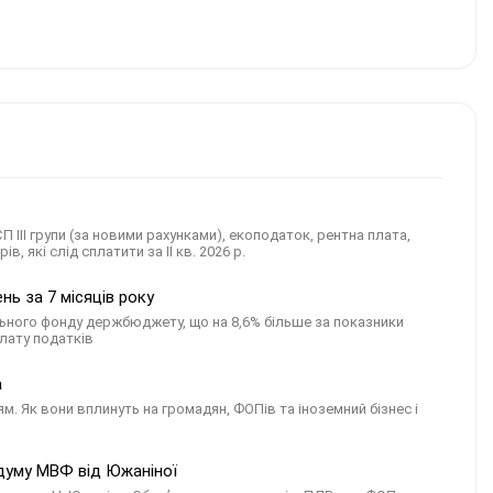
 ІІІ групи (за новими рахунками), екоподаток, рентна плата,
в, які слід сплатити за ІI кв. 2026 р.
ь за 7 місяців року
льного фонду держбюджету, що на 8,6% більше за показники
плату податків
а
 Як вони вплинуть на громадян, ФОПів та іноземний бізнес і
думу МВФ від Южаніної