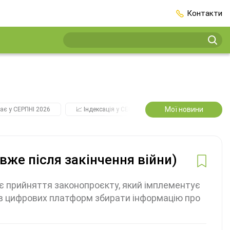
Контакти
Мої новини
ає у СЕРПНІ 2026
📈 Індексація у СЕРПНІ
2️⃣0️⃣2️⃣7️⃣ Усі ключо
вже після закінчення війни)
є прийняття законопроєкту, який імплементує
ів цифрових платформ збирати інформацію про