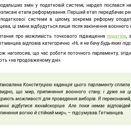
одальших змін у податковій системі, нардеп послався на
розписані етапи реформування. Перший етап передбачає ре
податкової системи в цілому, зокрема реформу опода
ева, ці зміни відбудуться лише після закінчення воєнного 
итання про можливість точкового підвищення
податків
,
Гетманцев відповів категорично:
«Ні, я не бачу будь-яких під
ож наголосив, що час роботи поточного парламенту, згідн
ть «на продовженому дні».
тановлена Конституцією каденція цього парламенту сплила 
видно, що мир, припинення воєнного стану, і дуже на ц
криють можливості для проведення виборів. Я переконаний, 
инні відбутися якнайскоріше. Але поки немає відповідей
пинення вогню й стійкий мир»
, – підсумував Гетманцев.