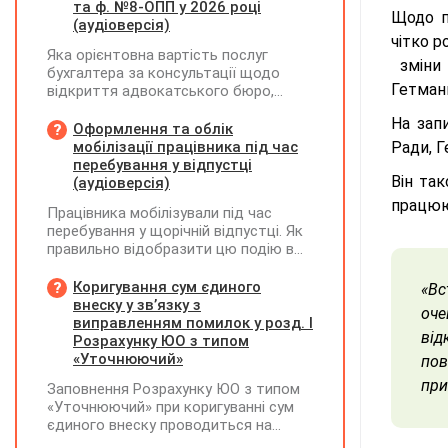
та ф. №8-ОПП у 2026 році
Щодо п
(аудіоверсія)
чітко 
Яка орієнтовна вартість послуг
зміни 
бухгалтера за консультації щодо
Гетманц
відкриття адвокатського бюро,
ліквідації незалежної адвокатської
На зап
діяльності та подання звіту за
Оформлення та облік
формою №8-ОПП?
мобілізації працівника під час
Ради, 
перебування у відпустці
Він так
(аудіоверсія)
працюю
Працівника мобілізували під час
перебування у щорічній відпустці. Як
правильно відобразити цю подію в
кадровому, табельному,
бухгалтерському обліку та
Коригування сум єдиного
«Вс
податковій звітності?
внеску у зв’язку з
оче
виправленням помилок у розд. І
від
Розрахунку ЮО з типом
«Уточнюючий»
пов
при
Заповнення Розрахунку ЮО з типом
«Уточнюючий» при коригуванні сум
єдиного внеску проводиться на
підставі Додатку Д1 до Розрахунку