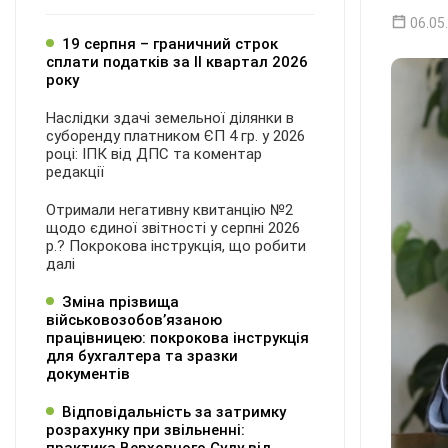
06.05
19 серпня – граничний строк
сплати податків за ІI квартал 2026
року
Наслідки здачі земельної ділянки в
суборенду платником ЄП 4 гр. у 2026
році: ІПК від ДПС та коментар
редакції
Отримали негативну квитанцію №2
щодо єдиної звітності у серпні 2026
р.? Покрокова інструкція, що робити
далі
Зміна прізвища
військовозобов’язаною
працівницею: покрокова інструкція
для бухгалтера та зразки
документів
Відповідальність за затримку
розрахунку при звільненні: