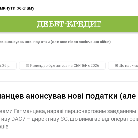
мкнути рекламу
в анонсував нові податки (але вже після закінчення війни)
.26 р.
📅 Календар бухгалтера на СЕРПЕНЬ 2026
☀️Що нас чек
анцев анонсував нові податки (але 
вами Гетманцева, наразі першочерговим завданням 
иву DAС7 – директиву ЄС, що вимагає від оператор
ців