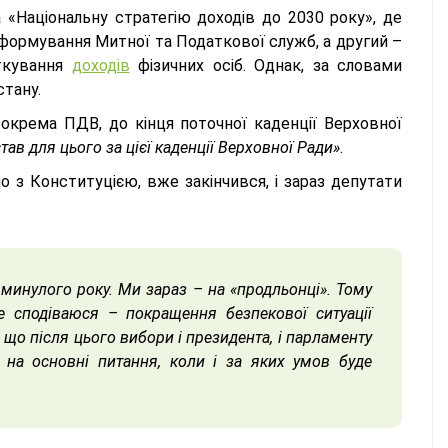
 «Національну стратегію доходів до 2030 року», де
формування Митної та Податкової служб, а другий –
ткування
доходів
фізичних осіб. Однак, за словами
стану.
 зокрема ПДВ, до кінця поточної каденції Верховної
став для цього за цієї каденції Верховної Ради»
.
о з Конституцією, вже закінчився, і зараз депутати
минулого року. Ми зараз – на «продльонці». Тому
е сподіваюся – покращення безпекової ситуації
що після цього вибори і президента, і парламенту
 на основні питання, коли і за яких умов буде