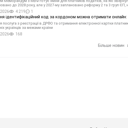
й Меморандум з МВФ готує зміни для платників податків, на які зверну
новано до 2028 року, але у 2027-му заплановано реформу 2 та 3 груп ЄП,
.2026
4 219
1
пня ідентифікаційний код за кордоном можна отримати онлайн: 
ня послуга з реєстрації в ДРФО та отримання електронної картки платни
ніх українців за межами країни
.2026
168
Більше новин