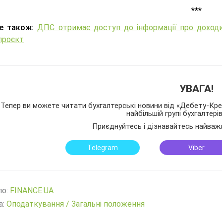
***
е також:
ДПС отримає доступ до інформації про доходи
проєкт
УВАГА!
Тепер ви можете читати бухгалтерські новини від «Дебету-Кред
найбільшій групі бухгалтері
Приєднуйтесь і дізнавайтесь найваж
Telegram
Viber
ло:
FINANCE.UA
а:
Оподаткування
/
Загальні положення