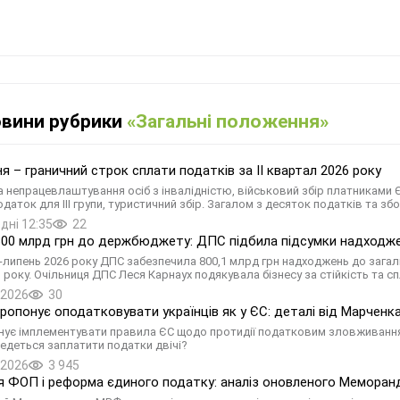
овини рубрики
«Загальні положення»
ня – граничний строк сплати податків за ІI квартал 2026 року
а непрацевлаштування осіб з інвалідністю, військовий збір платниками ЄП
даток для III групи, туристичний збір. Загалом з десяток податків та зборі
дні 12:35
22
00 млрд грн до держбюджету: ДПС підбила підсумки надходжен
ь-липень 2026 року ДПС забезпечила 800,1 млрд грн надходжень до зага
 року. Очільниця ДПС Леся Карнаух подякувала бізнесу за стійкість та с
.2026
30
пропонує оподатковувати українців як у ЄС: деталі від Марченк
нує імплементувати правила ЄС щодо протидії податковим зловживанням.
едеться заплатити податки двічі?
.2026
3 945
 ФОП і реформа єдиного податку: аналіз оновленого Меморан