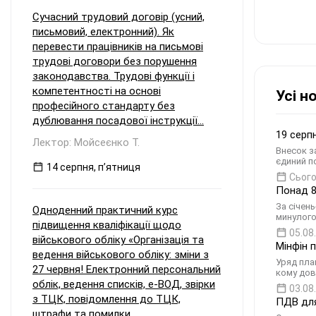
Сучасний трудовий договір (усний,
письмовий, електронний). Як
перевести працівників на письмові
трудові договори без порушення
законодавства. Трудові функції і
компетентності на основі
Усі н
професійного стандарту без
дублювання посадової інструкції...
19 серп
Лектор: Мойсеєнко Т.
Внесок з
єдиний по
14 серпня, пʼятниця
Сього
Понад 8
За січен
Одноденний практичний курс
минулого
підвищення кваліфікації щодо
05.08
військового обліку «Організація та
Мінфін 
ведення військового обліку: зміни з
Уряд пла
27 червня! Електронний персональний
кому дов
облік, ведення списків, е-ВОД, звірки
03.08
з ТЦК, повідомлення до ТЦК,
ПДВ для
штрафи та помилки...