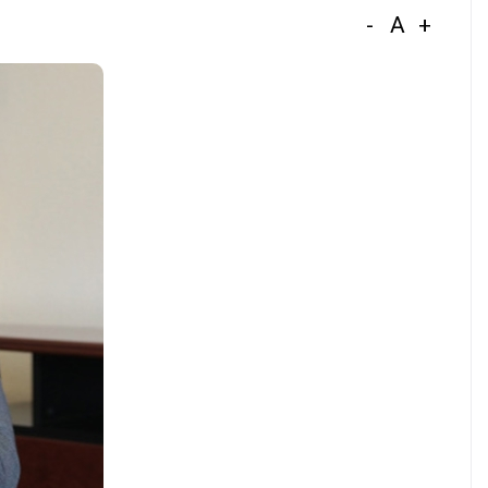
-
A
+