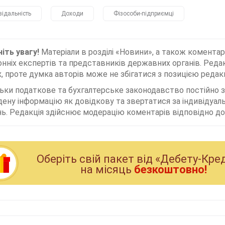
відальність
Доходи
Фізособи-підприємці
іть увагу!
Матеріали в розділі «Новини», а також коментар
нніх експертів та представників державних органів. Редак
, проте думка авторів може не збігатися з позицією редакц
льки податкове та бухгалтерське законодавство постійно
дену інформацію як довідкову та звертатися за індивідуа
ь. Редакція здійснює модерацію коментарів відповідно до 
Оберiть свiй пакет вiд «Дебету-Кре
на мiсяць
безкоштовно!