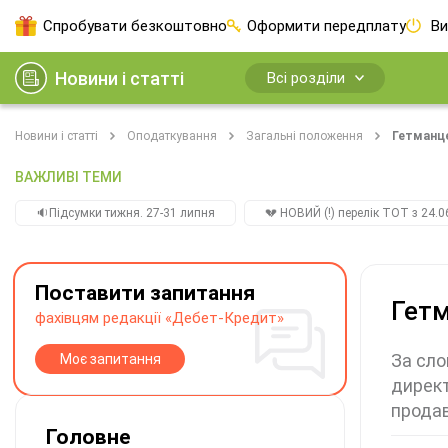
Спробувати безкоштовно
Оформити передплату
Ви
Новини і статті
Всі розділи
Новини і статті
Оподаткування
Загальні положення
Гетманце
ВАЖЛИВІ ТЕМИ
🔉Підсумки тижня. 27-31 липня
💔 НОВИЙ (!) перелік ТОТ з 24.06
Поставити запитання
Гетм
фахівцям редакції «Дебет-Кредит»
За сло
Моє запитання
директ
продав
Головне