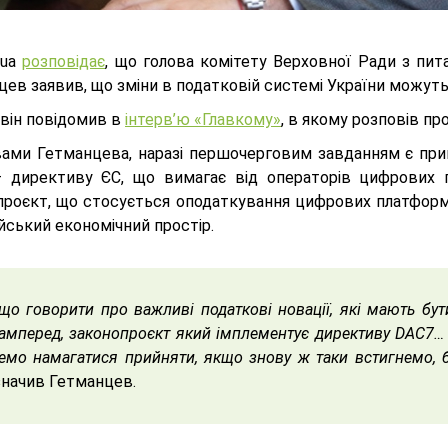
.ua
розповідає
, що голова комітету Верховної Ради з пит
ев заявив, що зміни в податковій системі України можуть
 він повідомив в
інтерв’ю «Главкому»
, в якому розповів пр
вами Гетманцева, наразі першочерговим завданням є при
 директиву ЄС, що вимагає від операторів цифрових 
проєкт, що стосується оподаткування цифрових платформ, 
йський економічний простір.
що говорити про важливі податкові новації, які мають бу
амперед, законопроєкт який імплементує директиву DAС7…
емо намагатися прийняти, якщо знову ж таки встигнемо, б
начив Гетманцев.