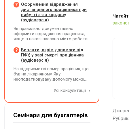
ЮО з використанням типів
Оформлення відрядження
нарахувань 2 та 3. Додатки,
дистанційного працівника при
інформація щодо яких не
вибутті з-за кордону
Читайт
коригується, у рядку 06 не
(аудіоверсія)
законо
вказуються та не подаються
Як правильно документально
оформити відрядження працівника,
якщо в наказі вказано місто роботи
в Україні, але виліт фактично
відбувся з іншої країни (де працівник
Виплати, окрім допомоги від
працював дистанційно), та чи
ПФУ, у разі смерті працівника
впливає ця розбіжність на
(аудіоверсія)
відшкодування витрат і
На підприємстві помер працівник, що
оподаткування?
був на лікарняному. Яку
неоподатковувану допомогу може
надати підприємство крім допомоги
від ПФУ? Кому і як виплатити
Усі консультації
лікарняні, що прийшли на рахунок
підприємства, та розрахункові
(компенсація за невикористані дні
відпустки)?
Джере
Семінари для бухгалтерів
Рубрик