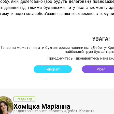
особу, якій делеговано (або будуть делеговані) повноваж
ні ділянки під такими будинками, та у якої з моменту зд
имуть податкові зобов'язання з плати за землю, в тому чи
УВАГА!
Тепер ви можете читати бухгалтерські новини від «Дебету-Кред
найбільшій групі бухгалтері
Приєднуйтесь і дізнавайтесь найваж
Telegram
Viber
Редактор
Хоміцка Маріанна
редактор інтернет-проєкту «Дебет-Кредит»