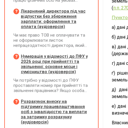
працю фізичних осіб на умовах
земельн
трудового договору (контракту) або
(
п.п. 27
на інших умовах, передбачених
Лікарняний директора під час
законодавством, Додаток Д1/
відпустки без збереження
Пункто
Додаток ФІЗ-Д1 за відповідний
зарплати: оформлення та
період не подається
оплата (аудіоверсія)
а) дані
Чи має право ТОВ не оплачувати та
б) дані
не оформлювати листок
непрацездатності директора, який
в) дан
перебуває у відпустці без
(держав
збереження заробітної плати під час
Нумерація у відомості до ПФУ у
призупинення діяльності
2026 році при прийнятті та
г) дані
підприємства?
звільненні: основне місце і
сумісництво (аудіоверсія)
ґ) ріш
земельн
Чи потрібно у відомості до ПФУ
проставляти номер при прийнятті та
д) дан
звільненні працівника? Якщо особа
одночасно працювала за основним
земельн
місцем роботи та за сумісництвом,
Розрахунок внеску на
чи рахується це як два роботодавці?
е) дані
підтримку працевлаштування
осіб з інвалідністю та виплати
визначе
за затримку розрахунку
(аудіоверсія)
Власни