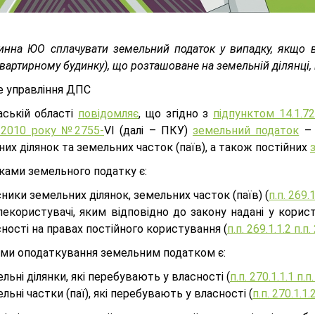
инна ЮО сплачувати земельний податок у випадку, якщо в
вартирному будинку), що розташоване на земельній ділянці, 
е управління ДПС
аській області
повідомляє
, що згідно з
підпунктом 14.1.72
 2010 року №2755-
VI (далі – ПКУ)
земельний податок
– 
их ділянок та земельних часток (паїв), а також постійних
ками земельного податку є:
ники земельних ділянок, земельних часток (паїв) (
п.п. 269.
лекористувачі, яким відповідно до закону надані у корис
ності на правах постійного користування (
п.п. 269.1.1.2 п.п
ами оподаткування земельним податком є:
льні ділянки, які перебувають у власності (
п.п. 270.1.1.1 п.
льні частки (паї), які перебувають у власності (
п.п. 270.1.1.