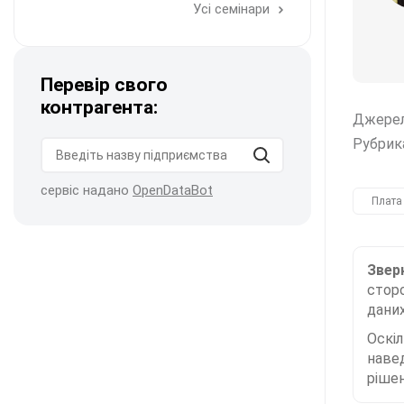
Усі семінари
Перевір свого
контрагента:
Джере
Рубрик
сервіс надано
OpenDataBot
Плата
Зверн
сторо
даних
Оскі
наве
рішен