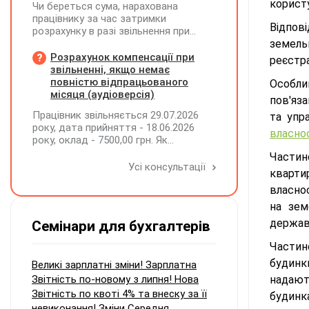
корист
Чи береться сума, нарахована
працівнику за час затримки
Відпов
розрахунку в разі звільнення при
обчсиленні середньомісячної
земель
заробітної плати (винагороди), для
Розрахунок компенсації при
реєстра
розрахунку внеску на підтримку
звільненні, якщо немає
працевлаштування осіб з
повністю відпрацьованого
Особлив
інвалідністю?
місяця (аудіоверсія)
пов'яза
Працівник звільняється 29.07.2026
та упр
року, дата прийняття - 18.06.2026
власно
року, оклад - 7500,00 грн. Як
розрахувати компенсацію трьох
Части
невикористаних днів відпустки при
Усі консультації
кварти
звільненні?
власнос
на зем
державн
Семінари для бухгалтерів
Части
будинк
Великі зарплатні зміни! Зарплатна
Звітність по-новому з липня! Нова
надают
Звітність по квоті 4% та внеску за її
будинк
невиконання! Зміни Середня