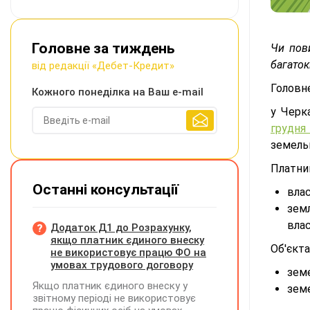
Головне за тиждень
Чи пов
багаток
від редакції «Дебет-Кредит»
Головн
Кожного понеділка на Ваш e-mail
у Черк
грудня
земельн
Платни
Останні консультації
влас
зем
влас
Додаток Д1 до Розрахунку,
якщо платник єдиного внеску
Об'єкт
не використовує працю ФО на
умовах трудового договору
земе
Якщо платник єдиного внеску у
земе
звітному періоді не використовує