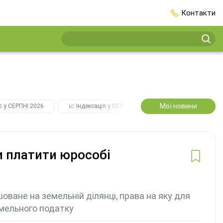
Контакти
Мої новини
є у СЕРПНІ 2026
📈 Індексація у СЕРПНІ
2️⃣0️⃣2️⃣7️⃣ Усі ключові
и платити юрособі
ване на земельній ділянці, права на яку для
емельного податку