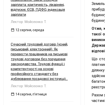
Земель
зарплата: критичність, лікарняні,
прибуди
відпускні. ЄСВ, ПДФО, індексація
зарплати
будинк
будинку
Лектор: Мойсеєнко Т.
Отже, 
12 серпня, середа
такої 
виникн
Сучасний трудовий договір (усний,
Держав
письмовий, електронний). Як
відпов
перевести працівників на письмові
Що сто
трудові договори без порушення
законодавства. Трудові функції і
платни
компетентності на основі
ділянк
професійного стандарту без
здійсн
дублювання посадової інструкції...
багато
Лектор: Мойсеєнко Т.
реєстра
14 серпня, пʼятниця
Разом з
частин