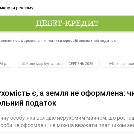
мкнути рекламу
а земля не оформлена: чи платити юрособі земельний податок
26 р.
📅 Календар бухгалтера на СЕРПЕНЬ 2026
☀️Що нас чека
хомість є, а земля не оформлена: ч
ельний податок
ну особу, яка володіє нерухомим майном, що розташо
особи не оформлені, не можна вважати платником з