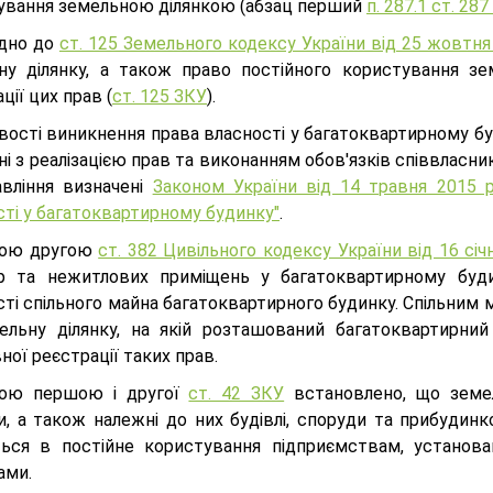
ування земельною ділянкою (абзац перший
п. 287.1 ст. 28
ідно до
ст. 125 Земельного кодексу України від 25 жовтня
ну ділянку, а також право постійного користування з
ції цих прав (
ст. 125 ЗКУ
).
ості виникнення права власності у багатоквартирному будин
ні з реалізацією прав та виконанням обов'язків співвлас
авління визначені
Законом України від 14 травня 2015 р
сті у багатоквартирному будинку"
.
ною другою
ст. 382 Цивільного кодексу України від 16 сі
р та нежитлових приміщень у багатоквартирному будин
ті спільного майна багатоквартирного будинку. Спільним 
ельну ділянку, на якій розташований багатоквартирний 
ої реєстрації таких прав.
ною першою і другої
ст. 42 ЗКУ
встановлено, що земель
и, а також належні до них будівлі, споруди та прибудинк
ься в постійне користування підприємствам, установам
ами.