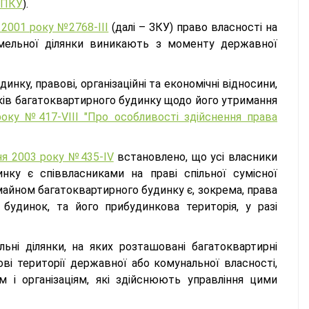
7 ПКУ
).
 2001 року №2768-III
(далі – ЗКУ) право власності на
емельної ділянки виникають з моменту державної
ку, правові, організаційні та економічні відносини,
ників багатоквартирного будинку щодо його утримання
оку №417-VIII "Про особливості здійснення права
чня 2003 року №435-IV
встановлено, що усі власники
ку є співвласниками на праві спільної сумісної
майном багатоквартирного будинку є, зокрема, права
будинок, та його прибудинкова територія, у разі
ні ділянки, на яких розташовані багатоквартирні
ові території державної або комунальної власності,
 і організаціям, які здійснюють управління цими