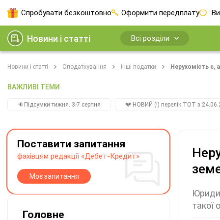
Спробувати безкоштовно
Оформити передплату
Ви
Новини і статті
Всі розділи
Новини і статті
Оподаткування
Інші податки
Нерухомість є, 
ВАЖЛИВІ ТЕМИ
🔉Підсумки тижня. 3-7 серпня
💔 НОВИЙ (!) перелік ТОТ з 24.06.
Поставити запитання
Неру
фахівцям редакції «Дебет-Кредит»
зем
Моє запитання
Юридич
такої 
Головне