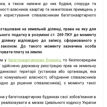
нки, а також належні до них будівлі, споруди та
сності власників квартир та нежитлових приміщень у
е користування співвласникам багатоквартирного
ташоване на земельній ділянці, права на яку для
ного податку в розумінні ст. 269 ПКУ до моменту
 ділянку відповідно до запису, сформованого у
 законом. До такого моменту зазначена особа
чувати плату за землю.
ом у
багатоквартирному будинку
, то безпосереднім
ї здійснено державну реєстрацію прав на земельну
нкової території (установа або організація, яка
 комунальної власності; об'єднання співвласників
відно до рішення співвласників), з моменту такої
на у багатоквартирних будинках свої зобов'язання в
 реалізовувати в межах Цивільного кодексу України