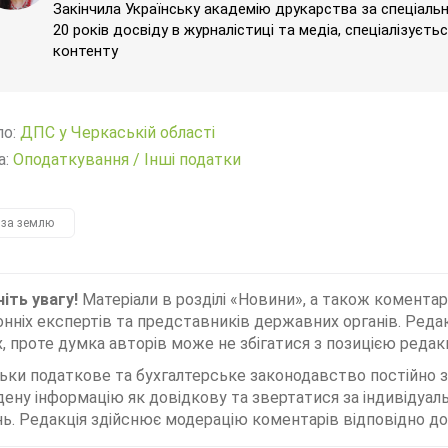
Закінчила Українську академію друкарства за спеціаль
20 років досвіду в журналістиці та медіа, спеціалізуєт
контенту
ло:
ДПС у Черкаській області
а:
Оподаткування
/
Інші податки
 за землю
іть увагу!
Матеріали в розділі «Новини», а також коментар
нніх експертів та представників державних органів. Редак
, проте думка авторів може не збігатися з позицією редакц
льки податкове та бухгалтерське законодавство постійно
дену інформацію як довідкову та звертатися за індивідуа
ь. Редакція здійснює модерацію коментарів відповідно до 