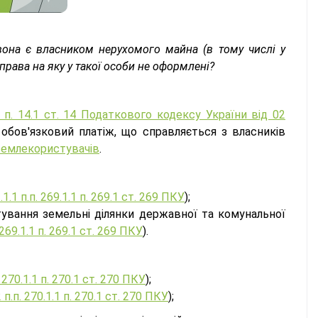
она є власником нерухомого майна (в тому числі у
права на яку у такої особи не оформлені?
 п. 14.1 ст. 14 Податкового кодексу України від 02
обов'язковий платіж, що справляється з власників
землекористувачів
.
1.1.1 п.п. 269.1.1 п. 269.1 ст. 269 ПКУ
);
тування земельні ділянки державної та комунальної
. 269.1.1 п. 269.1 ст. 269 ПКУ
).
п. 270.1.1 п. 270.1 ст. 270 ПКУ
);
2 п.п. 270.1.1 п. 270.1 ст. 270 ПКУ
);