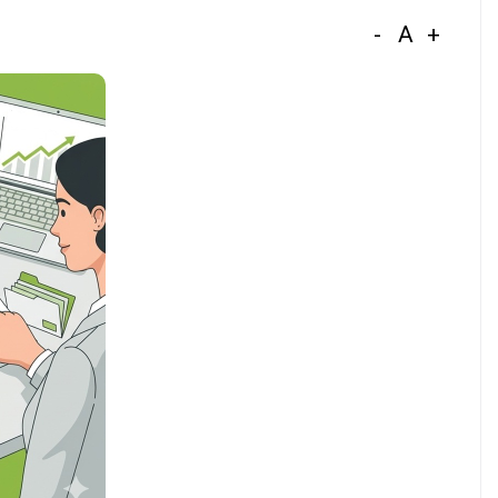
-
A
+