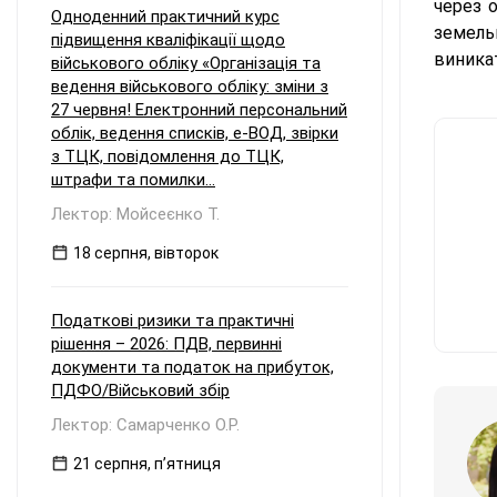
через 
Одноденний практичний курс
земель
підвищення кваліфікації щодо
виникат
військового обліку «Організація та
ведення військового обліку: зміни з
27 червня! Електронний персональний
облік, ведення списків, е-ВОД, звірки
з ТЦК, повідомлення до ТЦК,
штрафи та помилки...
Лектор: Мойсеєнко Т.
18 серпня, вівторок
Податкові ризики та практичні
рішення – 2026: ПДВ, первинні
документи та податок на прибуток,
ПДФО/Військовий збір
Лектор: Самарченко О.Р.
21 серпня, пʼятниця