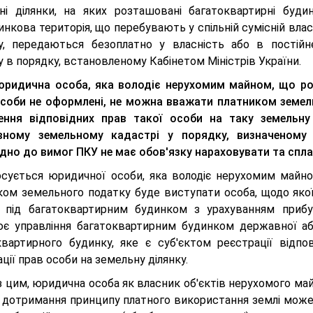
ні ділянки, на яких розташовані багатоквартирні буди
нкова територія, що перебувають у спільній сумісній вла
у, передаються безоплатно у власність або в постійн
 в порядку, встановленому Кабінетом Міністрів України.
юридична особа, яка володіє нерухомим майном, що роз
особи не оформлені, не можна вважати платником земель
ення відповідних прав такої особи на таку земельну
ному земельному кадастрі у порядку, визначеному
ідно до вимог ПКУ не має обов'язку нараховувати та спла
сується юридичної особи, яка володіє нерухомим майн
ком земельного податку буде виступати особа, щодо яко
у під багатоквартирним будинком з урахуванням прибуди
ює управління багатоквартирним будинком державної або
квартирного будинку, яке є суб'єктом реєстрації відпо
ції прав особи на земельну ділянку.
 цим, юридична особа як власник об'єктів нерухомого май
і дотримання принципу платного використання землі може