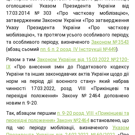
оголошеної Указом Президента України від
17.03.2014 №303 «Про часткову мобілізацію»,
затвердженим Законом України «Про затвердження
Указу Президента України «Про часткову
мобілізацію», та протягом усього особливого періоду,
та особливого періоду, визначеного
Законом №3543
(абзац сьомий
пп. 6 п. 2 розд. ІV Інструкції №449
).
Разом з тим
Законом України від 15.03.2022 №2120-
IХ
«Про внесення змін до Податкового кодексу
України та інших законодавчих актів України щодо дії
норм на період дії воєнного стану» який набрав
чинності 17.03.2022, розд. VIII «Прикінцеві та
перехідні положення» Закону №2464 доповнено
новим п. 9-20.
Так, абзацом першим
п. 9-20 розд. VIII «Прикінцеві та
перехідні положення» Закону №2464
встановлено, що
під час періоду мобілізації, визначеного
Указом
Президента України від 24.02.2022 №69/2022
«Про