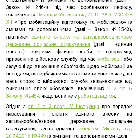
Закон №2464) під час особливого періоду,
визначеного
Законом України від 21.10.1993 №3543-
ХІІ
«Про мобілізаційну підготовку та мобілізацію» із
змінами та доповненнями (далі – Закон №3543),
платники
єдиного внеску на загальнообов’язкове
державне соціальне страхування
(далі – єдиний
внесок), зокрема, фізичні особи – підприємці,
призвані на військову службу під час
мобілізації
або
залучені до виконання обов’язків щодо мобілізації за
посадами, передбаченими штатами воєнного часу, на
весь строк їх військової служби звільняються від
виконання своїх обов’язків, визначених
ч. 2 ст. 6
Закону №2464
, якщо вони не є
роботодавцями
.
Згідно з
пп. 3 п. 2 розд. IV Інструкції
про порядок
нарахування і сплати єдиного внеску на
загальнообов’язкове державне соціальне
страхування, затвердженої
наказом Мінфіну від
20.04.2015 №449
із змінами та доповненнями (далі –