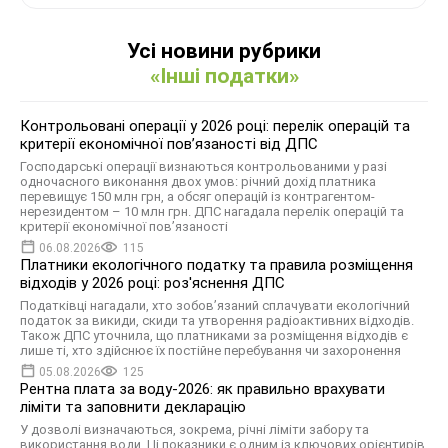
Усі новини рубрики
«Інші податки»
Контрольовані операції у 2026 році: перелік операцій та
критерії економічної пов’язаності від ДПС
Господарські операції визнаються контрольованими у разі
одночасного виконання двох умов: річний дохід платника
перевищує 150 млн грн, а обсяг операцій із контрагентом-
нерезидентом – 10 млн грн. ДПС нагадала перелік операцій та
критерії економічної пов’язаності
06.08.2026
115
Платники екологічного податку та правила розміщення
відходів у 2026 році: роз'яснення ДПС
Податківці нагадали, хто зобов’язаний сплачувати екологічний
податок за викиди, скиди та утворення радіоактивних відходів.
Також ДПС уточнила, що платниками за розміщення відходів є
лише ті, хто здійснює їх постійне перебування чи захоронення
05.08.2026
125
Рентна плата за воду-2026: як правильно врахувати
ліміти та заповнити декларацію
У дозволі визначаються, зокрема, річні ліміти забору та
використання води. Ці показники є одним із ключових орієнтирів