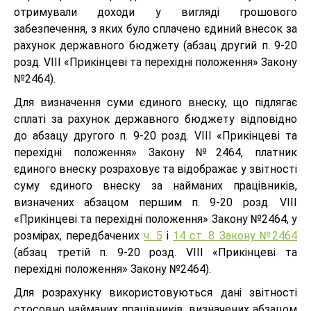
отримували доходи у вигляді грошового
забезпечення, з яких було сплачено єдиний внесок за
рахунок державного бюджету (абзац другий п. 9-20
розд. VIII «Прикінцеві та перехідні положення» Закону
№2464).
Для визначення суми єдиного внеску, що підлягає
сплаті за рахунок державного бюджету відповідно
до абзацу другого п. 9-20 розд. VIII «Прикінцеві та
перехідні положення» Закону №2464, платник
єдиного внеску розраховує та відображає у звітності
суму єдиного внеску за найманих працівників,
визначених абзацом першим п. 9-20 розд. VIII
«Прикінцеві та перехідні положення» Закону №2464, у
розмірах, передбачених
ч. 5
і
14 ст. 8 Закону №2464
(абзац третій п. 9-20 розд. VIII «Прикінцеві та
перехідні положення» Закону №2464).
Для розрахунку використовуються дані звітності
стосовно найманих працівників, визначених абзацом