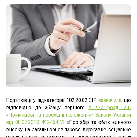
Податківці у підкатегорії 102.20.02 ЗІР
зазначили
, що
відповідно до абзацу першого
п. 9-2 розд. VIII
«Прикінцеві та перехідні положення» Закону України
від 08.07.2010 №2464-VI
«Про збір та облік єдиного
внеску на загальнообов’язкове державне соціальне
страхування» із змінами та доповненнями (далі –