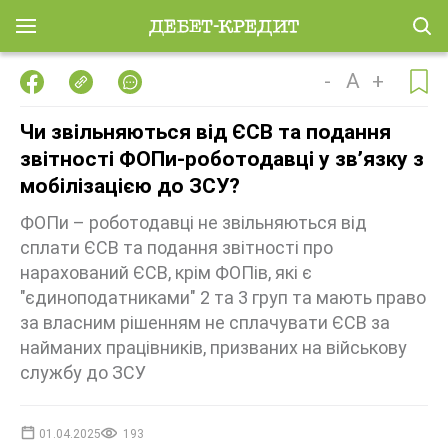
-
A
+
Чи звільняються від ЄСВ та подання
звітності ФОПи-роботодавці у зв’язку з
мобілізацією до ЗСУ?
ФОПи – роботодавці не звільняються від
сплати ЄСВ та подання звітності про
нарахований ЄСВ, крім ФОПів, які є
"єдиноподатниками" 2 та 3 груп та мають право
за власним рішенням не сплачувати ЄСВ за
найманих працівників, призваних на військову
службу до ЗСУ
01.04.2025
193