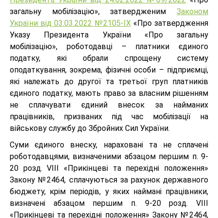
загальну мобілізацію», затвердженим
Законом
України від 03.03.2022 №2105-IХ
«Про затвердження
Указу Президента України «Про загальну
мобілізацію», роботодавці – платники єдиного
податку, які обрали спрощену систему
оподаткування, зокрема, фізичні особи – підприємці,
які належать до другої та третьої груп платників
єдиного податку, мають право за власним рішенням
не сплачувати єдиний внесок за найманих
працівників, призваних під час мобілізації на
військову службу до Збройних Сил України.
Суми єдиного внеску, нараховані та не сплачені
роботодавцями, визначеними абзацом першим п. 9-
20 розд. VIII «Прикінцеві та перехідні положення»
Закону №2464, сплачуються за рахунок державного
бюджету, крім періодів, у яких наймані працівники,
визначені абзацом першим п. 9-20 розд. VIII
«Прикінцеві та перехідні положення» Закону №2464,