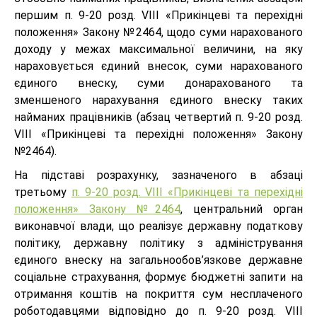
першим п. 9-20 розд. VIII «Прикінцеві та перехідні
положення» Закону №2464, щодо суми нарахованого
доходу у межах максимальної величини, на яку
нараховується єдиний внесок, суми нарахованого
єдиного внеску, суми донарахованого та
зменшеного нарахування єдиного внеску таких
найманих працівників (абзац четвертий п. 9-20 розд.
VIII «Прикінцеві та перехідні положення» Закону
№2464).
На підставі розрахунку, зазначеного в абзаці
третьому
п. 9-20 розд. VIII «Прикінцеві та перехідні
положення» Закону №2464
, центральний орган
виконавчої влади, що реалізує державну податкову
політику, державну політику з адміністрування
єдиного внеску на загальнообов’язкове державне
соціальне страхування, формує бюджетні запити на
отримання коштів на покриття сум несплаченого
роботодавцями відповідно до п. 9-20 розд. VIII