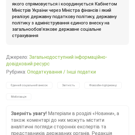
якого спрямовується і координується Кабінетом
Міністрів України через Міністра фінансів і який
реалізує державну податкову політику, державну
політику з адміністрування єдиного внеску на
загальнообов’язкове державне соціальне
страхування
Джерело:
Загальнодоступний інформаційно-
довідковий ресурс
Рубрика:
Оподаткування
/
Інші податки
Єдиний соціальний внесок
Звітність
Фізособи-підприємці
Мобілізація
Зверніть увагу!
Матеріали в розділі «Новини», а
також коментарі до них можуть містити
аналітичні погляди сторонніх експертів та
представників державних органів. Редакція