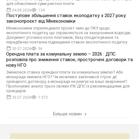
для обчислення суми рентної плати
04.08.2026
134
Поступове збільшення ставок екоподатку з 2027 року:
законопроєкт від Мінекономіки
Мінекономіки оприлюднило проєкт змін до ПКУ щодо
екологічного податку, що справляється за захоронення відходів.
Документ уточнює коло платників, базу оподаткування та
передбачає поетапне підвищення ставок екологічного податку
30.07.2026
96
Орендна плата за комунальну землю – 2026 : ДПС
розповіла про зниження ставок, прострочені договори та
нову НГО
Змінилася ставка орендної плати за комунальну землю? Або
міськрада змінила НГО? Чи можливо закінчився строк дії
орендного договору, а міськрада не реагує на ваші звернення?
Пропонуємо аналіз трьох свіжих ІПК ДПС із рекомендаціями для
орендарів
30.07.2026
1 572
Більше новин