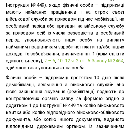
Інструкція №449), якщо фізичні особи – підприємці
мають найманих працівників і на строк своєї
військової служби за призовом під час мобілізації, на
особливий період або призвані на військову службу
за призовом осіб із числа резервістів в особливий
період уповноважують іншу особу на виплату
найманим працівникам заробітної плати та/або інших
доходів, їх зобов’язання, визначені пп. 1 (крім сплати
єдиного внеску),
2 – 6
,
10
,
12 ч. 2 ст. 6 Закону №2464
,
здійснює така уповноважена особа.
Фізичні особи – підприємці протягом 10 днів після
демобілізації, звільнення з військової служби або
після закінчення лікування (реабілітації) подають до
контролюючих органів заяву за формою згідно з
додатком 1 до Інструкції №449 та копію військового
квитка або копію відповідного військово-облікового
документа, або копію іншого документа, виданого
відповідним державним органом, із зазначенням