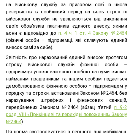
на військову службу за призовом осіб із числа
резервістів в особливий період на весь строк їх
військової служби не звільняються від виконання
своїх обов’язків платників єдиного внеску, якими
вони є відповідно до
п. 4 ч. 1 ст. 4 Закону №2464
(фізичні особи – підприємці, які сплачують єдиний
внесок самі за себе).
Звітність про нарахований єдиний внесок протягом
строку військової служби фізичної особи –
підприємця уповноваженою особою на суми виплат
найманим працівникам та іншим особам подається
демобілізованою фізичною особою – підприємцем у
порядку та строки, встановлені Законом №2464, без
нарахування штрафних і фінансових санкцій,
передбачених Законом №2464 (абзац п’ятий
п. 9-2
розд. VIII «Прикінцеві та перехідні положення» Закону
№2464
).
Ця норма застосовується з першого дня мобілізації,