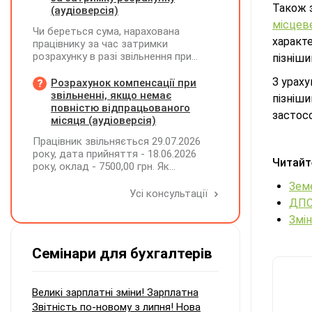
Також з
(аудіоверсія)
місцев
Чи береться сума, нарахована
характ
працівнику за час затримки
розрахунку в разі звільнення при
пізніши
обчсиленні середньомісячної
заробітної плати (винагороди), для
З ураху
Розрахунок компенсації при
розрахунку внеску на підтримку
звільненні, якщо немає
пізніш
працевлаштування осіб з
повністю відпрацьованого
застосо
інвалідністю?
місяця (аудіоверсія)
Працівник звільняється 29.07.2026
року, дата прийняття - 18.06.2026
Читайт
року, оклад - 7500,00 грн. Як
розрахувати компенсацію трьох
Земе
невикористаних днів відпустки при
Усі консультації
ДПС 
звільненні?
Змін
Семінари для бухгалтерів
Великі зарплатні зміни! Зарплатна
Звітність по-новому з липня! Нова