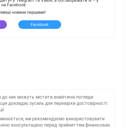
иту» у Telegram та VIBER, а обговорювати їх – у
в на Facebook
ливіші новини першими!
Facebook
і до них можуть містити аналітичні погляди
ція докладає зусиль для перевірки достовірності
ії.
 змінюється, ми рекомендуємо використовувати
льною консультацією перед прийняттям фінансових