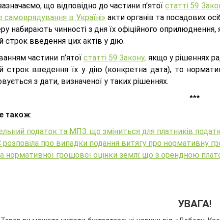
азначаємо, що відповідно до частини п’ятої
статті 59 Зак
е самоврядування в Україні»
акти органів та посадових о
еру набирають чинності з дня їх офіційного оприлюднення
й строк введення цих актів у дію.
ванням частини п’ятої
статті 59 Закону,
якщо у рішеннях рад
ий строк введення їх у дію (конкретна дата), то нормат
вується з дати, визначеної у таких рішеннях.
***
е також
:
льний податок та МПЗ: що зміниться для платників податк
розповіла про випадки подання витягу про нормативну гр
а нормативної грошової оцінки землі: що з орендною пла
УВАГА!