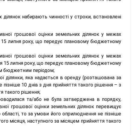
 ділянок набирають чинності у строки, встановлені
ивної грошової оцінки земельних ділянок у межах
о 15 липня року, що передує плановому бюджетному
ивної грошової оцінки земельних ділянок у межах
сля 15 липня року, що передує плановому бюджетному
вим бюджетним періодом;
ї ділянки, яка надається в оренду (розташована за
пізніше 10 днів з дня прийняття такого рішення – з
я такого рішення;
оводилася та/або не була затверджена в порядку,
вної грошової оцінки земельних ділянок перевищує
о області, то за умови його оприлюднення не пізніше
гого місяця, наступного за місяцем прийняття такого