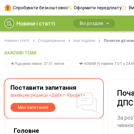
Спробувати безкоштовно
Оформити передплату
Ви
Новини і статті
Всі розділи
Новини і статті
Оподаткування
Інші податки
Початок дії нов
ВАЖЛИВІ ТЕМИ
🔉Підсумки тижня. 27-31 липня
💔 НОВИЙ (!) перелік ТОТ з 24.06
Поставити запитання
Поча
фахівцям редакції «Дебет-Кредит»
ДПС
Моє запитання
За роз
чиннос
Головне