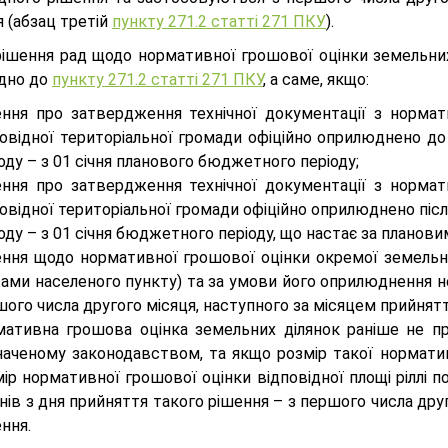
 (абзац третій
пункту 271.2 статті 271 ПКУ
).
рішення рад щодо нормативної грошової оцінки земельних
ідно до
пункту 271.2 статті 271 ПКУ
, а саме, якщо:
ення про затвердження технічної документації з нормат
повідної територіальної громади офіційно оприлюднено д
оду – з 01 січня планового бюджетного періоду;
ення про затвердження технічної документації з нормат
овідної територіальної громади офіційно оприлюднено пі
оду – з 01 січня бюджетного періоду, що настає за плано
ення щодо нормативної грошової оцінки окремої земельно
ми населеного пункту) та за умови його оприлюднення не 
ого числа другого місяця, наступного за місяцем прийнятт
мативна грошова оцінка земельних ділянок раніше не пр
наченому законодавством, та якщо розмір такої нормати
ір нормативної грошової оцінки відповідної площі ріллі п
нів з дня прийняття такого рішення – з першого числа дру
ння.