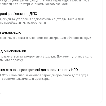
 двох умов: річний дохід платника перевищує 150 млн грн, а
 операцій та критерії економічної пов’язаності
 році: роз'яснення ДПС
и, скиди та утворення радіоактивних відходів. Також ДПС
ійне перебування чи захоронення
ти декларацію
показники є одним із ключових орієнтирів для обчислення суми
ід Мінекономіки
правляється за захоронення відходів. Документ уточнює коло
гічного податку
ння ставок, прострочені договори та нову НГО
ГО? Чи можливо закінчився строк дії орендного договору, а
С із рекомендаціями для орендарів