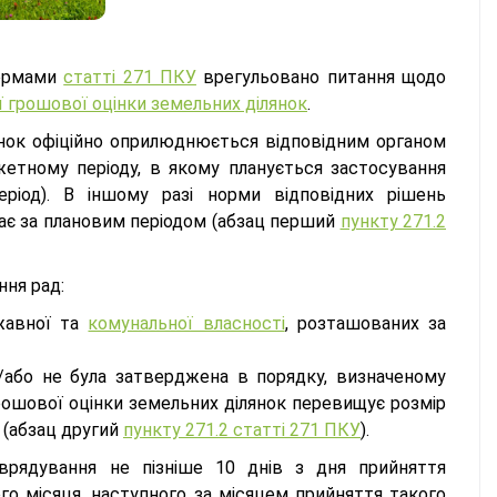
нормами
статті 271 ПКУ
врегульовано питання щодо
 грошової оцінки земельних ділянок
.
нок офіційно оприлюднюється відповідним органом
етному періоду, в якому планується застосування
ріод). В іншому разі норми відповідних рішень
ає за плановим періодом (абзац перший
пункту 271.2
ня рад:
жавної та
комунальної власності
, розташованих за
/або не була затверджена в порядку, визначеному
рошової оцінки земельних ділянок перевищує розмір
і (абзац другий
пункту 271.2 статті 271 ПКУ
).
рядування не пізніше 10 днів з дня прийняття
го місяця, наступного за місяцем прийняття такого