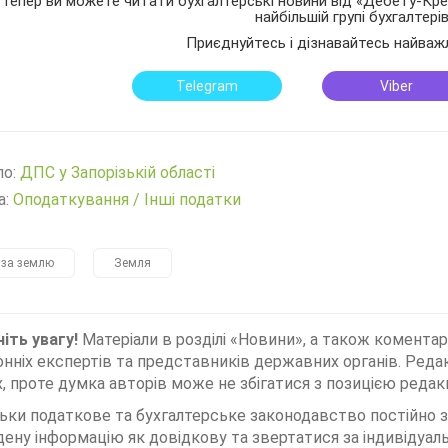
Тепер ви можете читати бухгалтерські новини від «Дебету-Кред
найбільшій групі бухгалтері
Приєднуйтесь і дізнавайтесь найваж
Telegram
Viber
ло:
ДПС у Запорізькій області
а:
Оподаткування
/
Інші податки
 за землю
Земля
іть увагу!
Матеріали в розділі «Новини», а також коментар
нніх експертів та представників державних органів. Редак
, проте думка авторів може не збігатися з позицією редакц
льки податкове та бухгалтерське законодавство постійно
дену інформацію як довідкову та звертатися за індивідуа