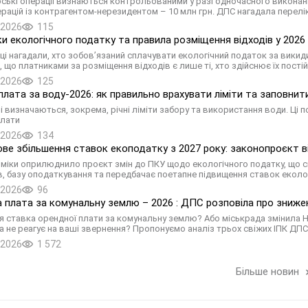
ські операції визнаються контрольованими у разі одночасного виконання
ерацій із контрагентом-нерезидентом – 10 млн грн. ДПС нагадала перелік
.2026
115
и екологічного податку та правила розміщення відходів у 2026
ці нагадали, хто зобов’язаний сплачувати екологічний податок за викид
, що платниками за розміщення відходів є лише ті, хто здійснює їх пост
.2026
125
плата за воду-2026: як правильно врахувати ліміти та заповни
і визначаються, зокрема, річні ліміти забору та використання води. Ці 
плати
.2026
134
ве збільшення ставок екоподатку з 2027 року: законопроєкт в
міки оприлюднило проєкт змін до ПКУ щодо екологічного податку, що с
в, базу оподаткування та передбачає поетапне підвищення ставок еколо
.2026
96
 плата за комунальну землю – 2026 : ДПС розповіла про зниже
я ставка орендної плати за комунальну землю? Або міськрада змінила Н
а не реагує на ваші звернення? Пропонуємо аналіз трьох свіжих ІПК ДП
.2026
1 572
Більше новин