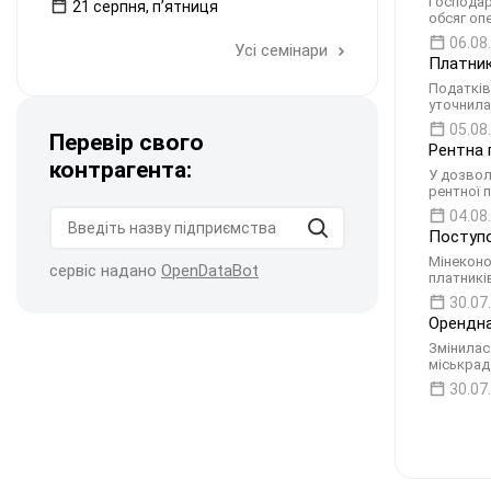
Господар
21 серпня, пʼятниця
обсяг оп
06.08
Усі семінари
Платник
Податків
уточнила
05.08
Перевір свого
Рентна 
контрагента:
У дозвол
рентної 
04.08
Поступо
Мінеконо
сервіс надано
OpenDataBot
платникі
30.07
Орендна
Змінилас
міськрад
30.07