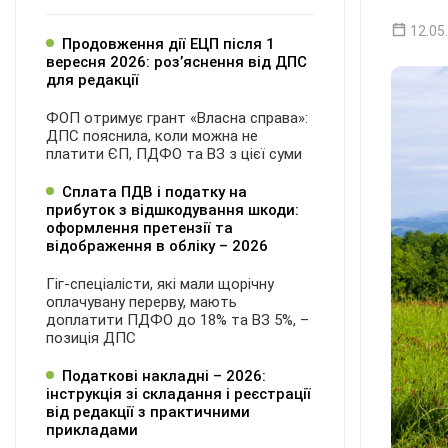
12.05
Продовження дії ЕЦП після 1
вересня 2026: розʼяснення від ДПС
для редакції
ФОП отримує грант «Власна справа»:
ДПС пояснила, коли можна не
платити ЄП, ПДФО та ВЗ з цієї суми
Сплата ПДВ і податку на
прибуток з відшкодування шкоди:
оформлення претензії та
відображення в обліку – 2026
Гіг-спеціалісти, які мали щорічну
оплачувану перерву, мають
доплатити ПДФО до 18% та ВЗ 5%, –
позиція ДПС
Податкові накладні – 2026:
інструкція зі складання і реєстрації
від редакції з практичними
прикладами