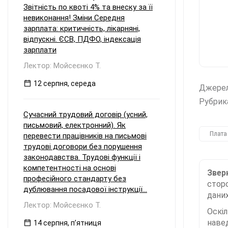
Звітність по квоті 4% та внеску за її
невиконання! Зміни Середня
зарплата: критичність, лікарняні,
відпускні. ЄСВ, ПДФО, індексація
зарплати
Лектор: Мойсеєнко Т.
12 серпня, середа
Джере
Рубрик
Сучасний трудовий договір (усний,
письмовий, електронний). Як
Плата
перевести працівників на письмові
трудові договори без порушення
законодавства. Трудові функції і
компетентності на основі
Зверн
професійного стандарту без
сторо
дублювання посадової інструкції...
даних
Лектор: Мойсеєнко Т.
Оскі
наве
14 серпня, пʼятниця