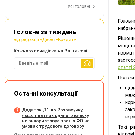
Усі головні
Головн
набран
Головне за тиждень
Рішенн
від редакції «Дебет-Кредит»
місцев
Кожного понеділка на Ваш e-mail
нормат
застос
статті
Полож
щод
Останні консультації
меж
нор
зак
Додаток Д1 до Розрахунку,
якщо платник єдиного внеску
норм
не використовує працю ФО на
умовах трудового договору
Такі р
відпов