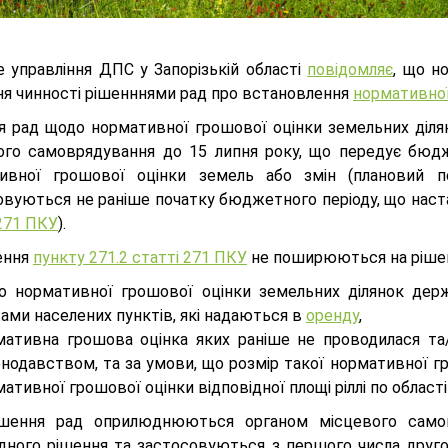
е управління ДПС у Запорізькій області
повідомляє
, що 
ня чинності рішенннями рад про встановлення
нормативної
я рад щодо нормативної грошової оцінки земельних діля
ого самоврядування до 15 липня року, що передує бюдж
ивної грошової оцінки земель або змін (плановий пе
овуються не раніше початку бюджетного періоду, що наст
 271 ПКУ
).
ення
пункту 271.2 статті 271 ПКУ
не поширюються на рішен
о нормативної грошової оцінки земельних ділянок дер
ами населених пунктів, які надаються в
оренду
,
мативна грошова оцінка яких раніше не проводилася та
онодавством, та за умови, що розмір такої нормативної г
ативної грошової оцінки відповідної площі ріллі по област
ішення рад оприлюднюються органом місцевого самов
ідного рішення та застосовуються з першого числа друго