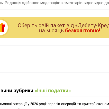
ь. Редакція здійснює модерацію коментарів відповідно до 
Оберiть свiй пакет вiд «Дебету-Кре
на мiсяць
безкоштовно!
овини рубрики
«Інші податки»
ьовані операції у 2026 році: перелік операцій та критерії еконо