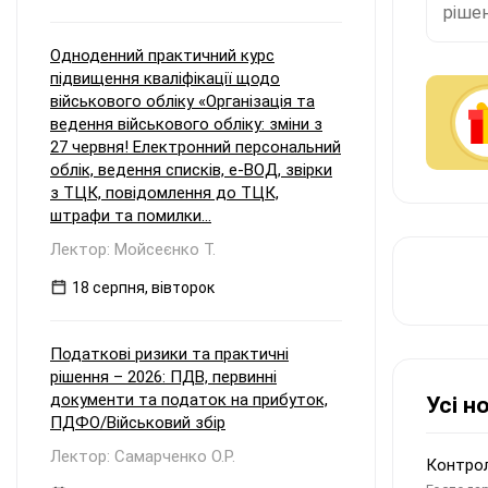
рішен
Одноденний практичний курс
підвищення кваліфікації щодо
військового обліку «Організація та
ведення військового обліку: зміни з
27 червня! Електронний персональний
облік, ведення списків, е-ВОД, звірки
з ТЦК, повідомлення до ТЦК,
штрафи та помилки...
Лектор: Мойсеєнко Т.
18 серпня, вівторок
Податкові ризики та практичні
рішення – 2026: ПДВ, первинні
документи та податок на прибуток,
Усі н
ПДФО/Військовий збір
Лектор: Самарченко О.Р.
Контрол