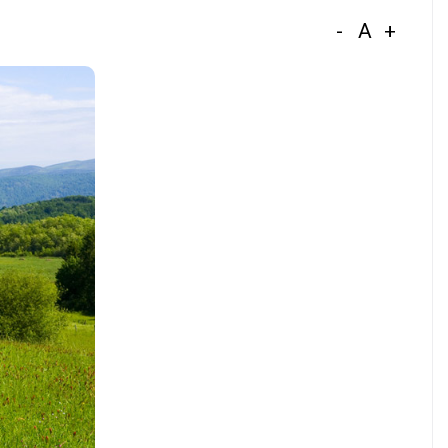
-
A
+