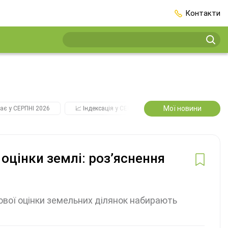
Контакти
Мої новини
ає у СЕРПНІ 2026
📈 Індексація у СЕРПНІ
2️⃣0️⃣2️⃣7️⃣ Усі ключо
 оцінки землі: роз’яснення
вої оцінки земельних ділянок набирають