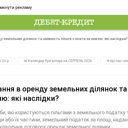
мкнути рекламу
у земельних ділянок та наявність пільги з плати за землю: які наслідки?
.26 р.
📅 Календар бухгалтера на СЕРПЕНЬ 2026
☀️Що нас чек
ння в оренду земельних ділянок та 
ю: які наслідки?
и, які користуються пільгами з земельного податку т
и або їх частини, земельний податок за площі, надан
кладення договору оренди земельної ділянки