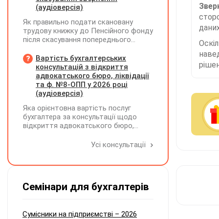
Зверн
(аудіоверсія)
сторо
Як правильно подати скановану
даних
трудову книжку до Пенсійного фонду
після скасування попереднього
Оскі
звернення через відсутність підпису
наве
на титульній сторінці — надсилати
Вартість бухгалтерських
рішен
лише виправлену сторінку чи всю
консультацій з відкриття
трудову книжку заново?
адвокатського бюро, ліквідації
та ф. №8-ОПП у 2026 році
(аудіоверсія)
Яка орієнтовна вартість послуг
бухгалтера за консультації щодо
відкриття адвокатського бюро,
ліквідації незалежної адвокатської
діяльності та подання звіту за
Усі консультації
формою №8-ОПП?
Семінари для бухгалтерів
Сумісники на підприємстві – 2026