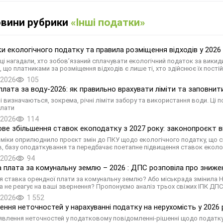
овини рубрики
«Інші податки»
и екологічного податку та правила розміщення відходів у 2026
ці нагадали, хто зобов’язаний сплачувати екологічний податок за викид
, що платниками за розміщення відходів є лише ті, хто здійснює їх пост
.2026
105
плата за воду-2026: як правильно врахувати ліміти та заповни
і визначаються, зокрема, річні ліміти забору та використання води. Ці 
плати
.2026
114
ве збільшення ставок екоподатку з 2027 року: законопроєкт в
міки оприлюднило проєкт змін до ПКУ щодо екологічного податку, що с
в, базу оподаткування та передбачає поетапне підвищення ставок еколо
.2026
94
 плата за комунальну землю – 2026 : ДПС розповіла про зниже
я ставка орендної плати за комунальну землю? Або міськрада змінила Н
а не реагує на ваші звернення? Пропонуємо аналіз трьох свіжих ІПК ДП
.2026
1 552
ення неточностей у нарахуванні податку на нерухомість у 2026 
иявлення неточностей у податковому повідомленні-рішенні щодо податку