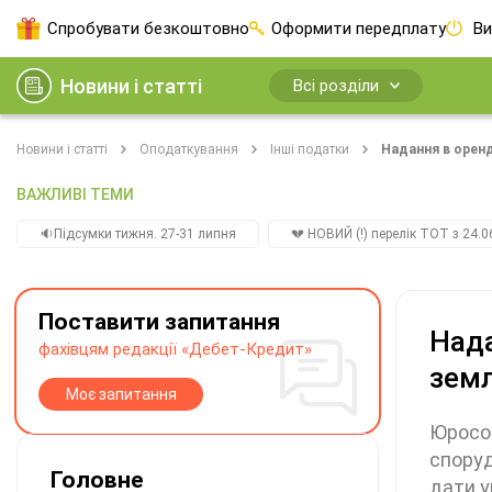
Спробувати безкоштовно
Оформити передплату
Ви
Новини і статті
Всі розділи
Новини і статті
Оподаткування
Інші податки
Надання в оренд
ВАЖЛИВІ ТЕМИ
🔉Підсумки тижня. 27-31 липня
💔 НОВИЙ (!) перелік ТОТ з 24.06
Поставити запитання
Нада
фахівцям редакції «Дебет-Кредит»
земл
Моє запитання
Юрособ
споруд
Головне
дати у