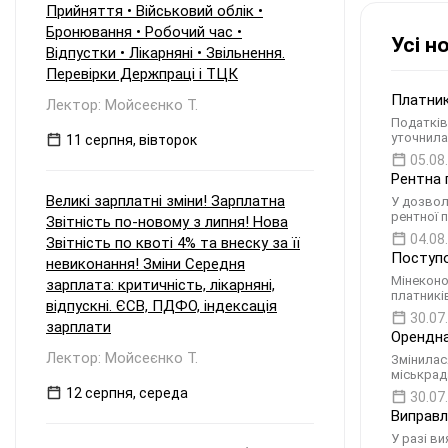
Прийняття • Військовий облік •
Бронювання • Робочий час •
Усі н
Відпустки • Лікарняні • Звільнення.
Перевірки Держпраці і ТЦК
Платник
Лектор: Мойсеєнко Т.
Податків
уточнила
11 серпня, вівторок
05.08
Рентна 
Великі зарплатні зміни! Зарплатна
У дозвол
рентної 
Звітність по-новому з липня! Нова
04.08
Звітність по квоті 4% та внеску за її
Поступо
невиконання! Зміни Середня
Мінеконо
зарплата: критичність, лікарняні,
платникі
відпускні. ЄСВ, ПДФО, індексація
30.07
зарплати
Орендна
Лектор: Мойсеєнко Т.
Змінилас
міськрад
12 серпня, середа
30.07
Виправл
У разі в