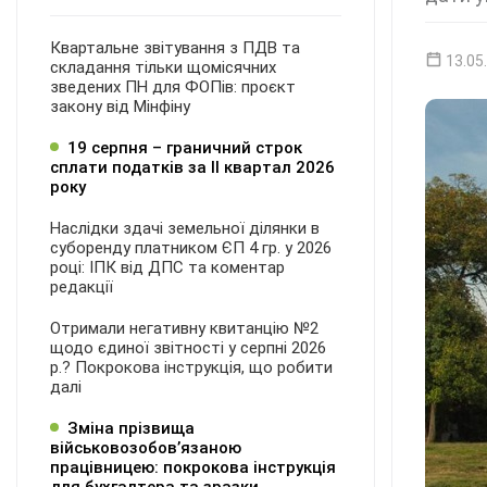
Квартальне звітування з ПДВ та
13.05
складання тільки щомісячних
зведених ПН для ФОПів: проєкт
закону від Мінфіну
19 серпня – граничний строк
сплати податків за ІI квартал 2026
року
Наслідки здачі земельної ділянки в
суборенду платником ЄП 4 гр. у 2026
році: ІПК від ДПС та коментар
редакції
Отримали негативну квитанцію №2
щодо єдиної звітності у серпні 2026
р.? Покрокова інструкція, що робити
далі
Зміна прізвища
військовозобов’язаною
працівницею: покрокова інструкція