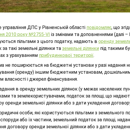
 управління ДПС у Рівненській області
повідомляє
, що згі
дня 2010 року №2755-VI
із змінами та доповненнями (далі –
уються пільгами з цього податку, надають в
оренду земель
 за такі земельні ділянки та
земельні ділянки
під такими бу
вах з урахуванням
прибудинкової території
.
а не поширюється на бюджетні установи у разі надання ни
ування (оренду) іншим бюджетним установам, дошкільним,
м власності і джерел фінансування.
надання в оренду земельних ділянок (у межах населених пун
ками та землекористувачами, податок за площі, що надают
у оренди земельної ділянки або з дати укладення договору 
ридичні особи, які користуються пільгами з земельного по
, споруди або їх частини, земельний податок за площі, нада
ня договору оренди земельної ділянки або з дати укладенн