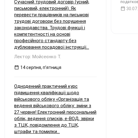
Сучасний трудовий договір (усний,
податков
письмовий, електронний). Як
30.07
перевести працівників на письмові
трудові договори без порушення
законодавства. Трудові функції і
компетентності на основі
професійного стандарту без
дублювання посадової інструкції...
Лектор: Мойсеєнко Т.
14 серпня, пʼятниця
Одноденний практичний курс
підвищення кваліфікації щодо
військового обліку «Організація та
ведення військового обліку: зміни з
27 червня! Електронний персональний
облік, ведення списків, е-ВОД, звірки
з ТЦК, повідомлення до ТЦК,
штрафи та помилки...