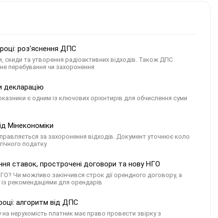
 році: роз'яснення ДПС
и, скиди та утворення радіоактивних відходів. Також ДПС
ійне перебування чи захоронення
ти декларацію
показники є одним із ключових орієнтирів для обчислення суми
ід Мінекономіки
правляється за захоронення відходів. Документ уточнює коло
гічного податку
ння ставок, прострочені договори та нову НГО
ГО? Чи можливо закінчився строк дії орендного договору, а
С із рекомендаціями для орендарів
році: алгоритм від ДПС
 на нерухомість платник має право провести звірку з