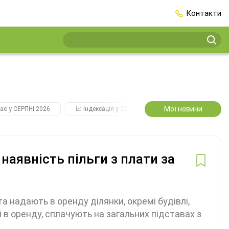
Контакти
Мої новини
ає у СЕРПНІ 2026
📈 Індексація у СЕРПНІ
2️⃣0️⃣2️⃣7️⃣ Усі ключо
наявність пільги з плати за
а надають в оренду ділянки, окремі будівлі,
і в оренду, сплачують на загальних підставах з