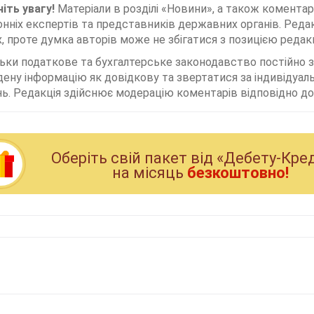
іть увагу!
Матеріали в розділі «Новини», а також коментар
нніх експертів та представників державних органів. Редак
, проте думка авторів може не збігатися з позицією редакц
льки податкове та бухгалтерське законодавство постійно
дену інформацію як довідкову та звертатися за індивідуа
ь. Редакція здійснює модерацію коментарів відповідно до 
Оберiть свiй пакет вiд «Дебету-Кре
на мiсяць
безкоштовно!