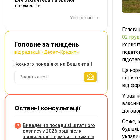
для бухгалтера та зразки
документів
Усі головні
Головне
02 гру
Головне за тиждень
корист
податок
від редакції «Дебет-Кредит»
підста
Кожного понеділка на Ваш e-mail
Ця норм
корист
від фор
У разі 
власни
Останні консультації
договор
Отже, ю
Виведення посади зі штатного
будівлі
розпису у 2026 році після
укладен
звільнення: терміни та вимоги