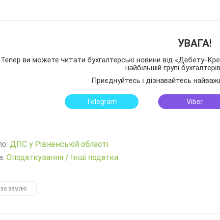
УВАГА!
Тепер ви можете читати бухгалтерські новини від «Дебету-Кред
найбільшій групі бухгалтері
Приєднуйтесь і дізнавайтесь найваж
Telegram
Viber
ло:
ДПС у Рівненській області
а:
Оподаткування
/
Інші податки
 за землю