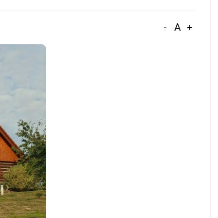
-
A
+