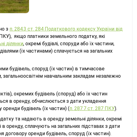
дно з
п. 284.3 ст. 284 Податкового кодексу України від
 ПКУ), якщо платники земельного податку, які
ні ділянки
, окремі будівлі, споруди або їх частини,
дівлями (їх частинами) сплачується на загальних
ми будівель, споруд (їх частин) в тимчасове
 загальноосвітнім навчальним закладам незалежно
ктів), окремих будівель (споруд) або їх частин
ься в оренду, обчислюється з дати укладення
оренди будівель (їх частин) (
п. 287.7 ст. 287 ПКУ
).
датку та надають в оренду земельні ділянки, окремі
ні в оренду, сплачують на загальних підставах з дати
я договору оренди будівель, споруд (їх частин).