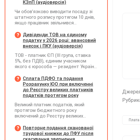
КЗпП (аудіоверсія)
Чи обов’язково виводити посаду зі
штатного розпису протягом 10 днів,
якщо працівник звільнився
(розрахувався)?
Дивіденди ТОВ на єдиному
податку у 2026 році: авансовий
внесок і ПКУ (аудіоверсія)
ТОВ - платник ЄП (ІІІ група, ставка
5%, без ПДВ), єдиним учасником
якого є юрособа — резидент України,
у 2026 році планує розподілити та
виплатити дивіденди за рахунок
Сплата ПДФО та подання
нерозподіленого прибутку 2024–2025
Розрахунку ЮО при включенні
років у сумі 15 млн грн. Які податкові
до Реєстру великих платників
Джере
наслідки виникають у ТОВ-емітента?
податків протягом року
Рубрик
Великий платник податків, який
протягом бюджетного року
включений до Реєстру великих
Плата
платників податків, сплачує ПДФО за
місцем попереднього обліку, а
Повторне подання сканованої
Податковий розрахунок подає за
трудової книжки до ПФУ після
новим (основним) місцем обліку
скасування звернення