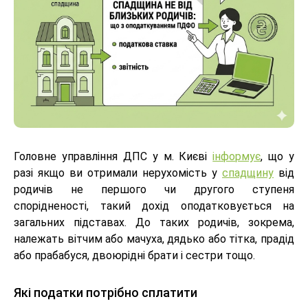
Головне управління ДПС у м. Києві
інформує
, що у
разі якщо ви отримали нерухомість у
спадщину
від
родичів не першого чи другого ступеня
спорідненості, такий дохід оподатковується на
загальних підставах. До таких родичів, зокрема,
належать вітчим або мачуха, дядько або тітка, прадід
або прабабуся, двоюрідні брати і сестри тощо.
Які податки потрібно сплатити