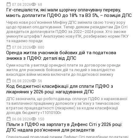
07.08.2026
68
Гіг-спеціалісти, які мали щорічну оплачувану перерву,
мають доплатити ПДФО до 18% та ВЗ 5%, – позиція ДПС
Через нове роз'яснення Мінфіну ДПС змінила свою точку зору
щодо правил оподаткування. Тепер деяким резидентам Дія Сіті
доведеться доплачувати ПДФО за 2022–2024 роки. Хто зможе
уникнути штрафів? Аналізуємо нову ІПК, розбираємо норми ПКУ
та надаємо поради
07.08.2026
880
Оренда житла учасників бойових дій та податкова
знижка з ПДФО: деталі від ДПС
Суми коштів у вигляді орендної плати за договором оренди
житла для учасників бойових дій та людей з інвалідністю
внаслідок війни можна включати до податкової знижку
06.08.2026
56
Код бюджетної класифікації для сплати ПДФО з
лікарняних у 2026 році: нагадування ДПС
ДПС зазначила, що роботодавець сплачує ПДФО з нарахованої
та виплаченої працівнику допомоги у зв’язку з тимчасовою
втратою працездатності (лікарняні) за кодом класифікації
доходів бюджету «11010100»
06.08.2026
150
Пільги з ПДФО на зарплату в Дефенс Сіті у 2026 році:
ДПС надала роз'яснення для резидентів
Спеціальний правовий режим Дефенс Сіті передбачає податкові