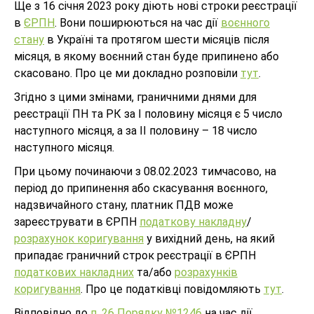
Ще з 16 січня 2023 року діють нові строки реєстрації
в
ЄРПН
. Вони поширюються на час дії
воєнного
стану
в Україні та протягом шести місяців після
місяця, в якому воєнний стан буде припинено або
скасовано. Про це ми докладно розповіли
тут
.
Згідно з цими змінами, граничними днями для
реєстрації ПН та РК за І половину місяця є 5 число
наступного місяця, а за ІІ половину – 18 число
наступного місяця.
При цьому починаючи з 08.02.2023 тимчасово, на
період до припинення або скасування воєнного,
надзвичайного стану, платник ПДВ може
зареєструвати в ЄРПН
податкову накладну
/
розрахунок коригування
у вихідний день, на який
припадає граничний строк реєстрації в ЄРПН
податкових накладних
та/або
розрахунків
коригування
. Про це податківці повідомляють
тут
.
Відповідно до
п. 26 Порядку №1246
на час дії