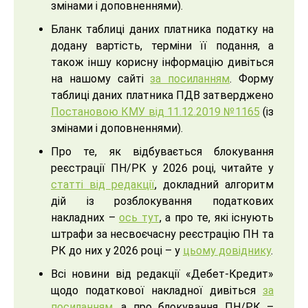
змінами і доповненнями).
Бланк таблиці даних платника податку на
додану вартість, терміни її подання, а
також іншу корисну інформацію дивіться
на нашому сайті
за посиланням
. Форму
таблиці даних платника ПДВ затверджено
Постановою КМУ від 11.12.2019 №1165
(із
змінами і доповненнями).
Про те, як відбувається блокування
реєстрації ПН/РК у 2026 році, читайте у
статті від редакції
, докладний алгоритм
дій із розблокування податкових
накладних –
ось тут
, а про те, які існують
штрафи за несвоєчасну реєстрацію ПН та
РК до них у 2026 році – у
цьому довіднику
.
Всі новини від редакції «Дебет-Кредит»
щодо податкової накладної дивіться
за
посиланням
, а про блокування ПН/РК –