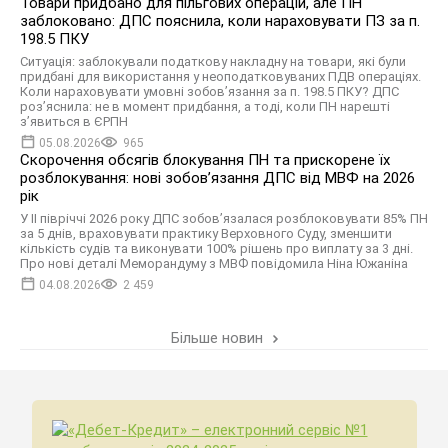
Товари придбано для пільгових операцій, але ПН
заблоковано: ДПС пояснила, коли нараховувати ПЗ за п.
198.5 ПКУ
Ситуація: заблокували податкову накладну на товари, які були
придбані для використання у неоподатковуваних ПДВ операціях.
Коли нараховувати умовні зобов’язання за п. 198.5 ПКУ? ДПС
роз’яснила: не в момент придбання, а тоді, коли ПН нарешті
з’явиться в ЄРПН
05.08.2026
965
Скорочення обсягів блокування ПН та прискорене їх
розблокування: нові зобов’язання ДПС від МВФ на 2026
рік
У II півріччі 2026 року ДПС зобов’язалася розблоковувати 85% ПН
за 5 днів, враховувати практику Верховного Суду, зменшити
кількість судів та виконувати 100% рішень про виплату за 3 дні.
Про нові деталі Меморандуму з МВФ повідомила Ніна Южаніна
04.08.2026
2 459
Більше новин