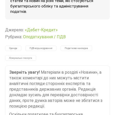
статей та новин на різні теми, які стосуються
бухгалтерського обліку та адміністрування
податків.
Джерело:
«Дебет-Кредит»
Рубрика:
Оподаткування
/
ПДВ
Оренда
ПДВ-відшкодування
Податкова накладна
Комунальні послуги
Зверніть увагу!
Матеріали в розділі «Новини», а
також коментарі до них можуть містити
аналітичні погляди сторонніх експертів та
представників державних органів. Редакція
докладає зусиль для перевірки достовірності
даних, проте думка авторів може не збігатися з
позицією редакції.
Оскільки податкове та бухгалтерське