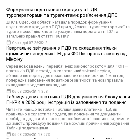
Формування податкового кредиту з ПДВ
туроператорами та турагентами: роз'яснення ДПС
ДПС в Одеській області нагадала порядок формування
податкового кредиту з ПДВ при здійсненні туроператорської та
турагентської діяльності з урахуванням норм статті 207 та
загальних правил статті 198 ПКУ
Сьогодні 07:26
2
Квартальне звітування з ПДВ та складання тільки
щомісячних зведених ПН для ФОПів: проєкт закону від
Мінфіну
Серед нововведень, передбачених законопроєктом для ФОП —
платників ПДВ: перехід на квартальний звітний період,
збільшення порогу для позапланових перевірок до 1 млн грн,
попереднє заповнення податкової звітності та нові правила
складання зведених накладних
06.08.2026
1 358
Таблиця даних платника ПДВ для уникнення блокування
ПН/РК в 2026 році: інструкція із заповнення та подання
Читайте, навіщо потрібна Таблиця даних платника ПДВ, як
правильно її скласти та подати, які пояснення та документи
необхідно додати. А також про особливості заповнення, вимоги
до змісту, процедуру подання та можливі причини неврахування
Таблиці податківцями
06.08.2026
18 973