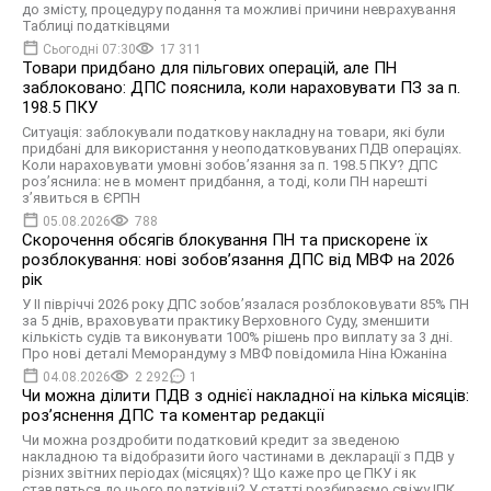
до змісту, процедуру подання та можливі причини неврахування
Таблиці податківцями
Сьогодні 07:30
17 311
Товари придбано для пільгових операцій, але ПН
заблоковано: ДПС пояснила, коли нараховувати ПЗ за п.
198.5 ПКУ
Ситуація: заблокували податкову накладну на товари, які були
придбані для використання у неоподатковуваних ПДВ операціях.
Коли нараховувати умовні зобов’язання за п. 198.5 ПКУ? ДПС
роз’яснила: не в момент придбання, а тоді, коли ПН нарешті
з’явиться в ЄРПН
05.08.2026
788
Скорочення обсягів блокування ПН та прискорене їх
розблокування: нові зобов’язання ДПС від МВФ на 2026
рік
У II півріччі 2026 року ДПС зобов’язалася розблоковувати 85% ПН
за 5 днів, враховувати практику Верховного Суду, зменшити
кількість судів та виконувати 100% рішень про виплату за 3 дні.
Про нові деталі Меморандуму з МВФ повідомила Ніна Южаніна
04.08.2026
2 292
1
Чи можна ділити ПДВ з однієї накладної на кілька місяців:
роз’яснення ДПС та коментар редакції
Чи можна роздробити податковий кредит за зведеною
накладною та відобразити його частинами в декларації з ПДВ у
різних звітних періодах (місяцях)? Що каже про це ПКУ і як
ставляться до цього податківці? У статті розбираємо свіжу ІПК