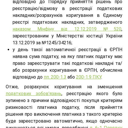
відповідно до Порядку прийняття рішень про
реєстрацію/відмову в реєстрації податкових
накладних/розрахунків коригування в Єдиному
реєстрі податкових накладних, затвердженого
наказом Мінфіну від 12.12.2019 №520
,
зареєстрованим у Міністерстві юстиції України
13.12.2019 за №1245/34216;
у день такої автоматичної реєстрації в ЄРПН
наявна сума податку, на яку платник податку має
право зареєструвати такі податкові накладні та/
або розрахунки коригування в ЄРПН, обчислена
відповідно до
пп. 200-1.3
або
200-1.9 ПКУ
.
Отже, розрахунок коригування на зменшення
податкових зобов’язань
, реєстрацію якого було
зупинено з причини відповідності покупця критеріям
ризиковості платника податку, після прийняття
рішення про виключення платника з такого критерію
буде зареєстровано автоматично, якщо одночасно
виконуються всі умови, передбачені
п. 6-1 Порядку