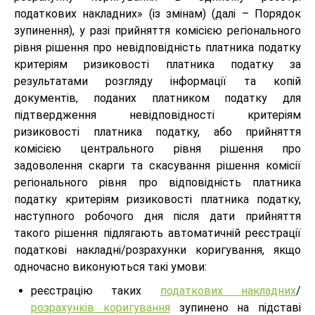
податкових накладних» (із змінам) (далі – Порядок
зупинення), у разі прийняття комісією регіонального
рівня рішення про невідповідність платника податку
критеріям ризиковості платника податку за
результатами розгляду інформації та копій
документів, поданих платником податку для
підтвердження невідповідності критеріям
ризиковості платника податку, або прийняття
комісією центрального рівня рішення про
задоволення скарги та скасування рішення комісії
регіонального рівня про відповідність платника
податку критеріям ризиковості платника податку,
наступного робочого дня після дати прийняття
такого рішення підлягають автоматичній реєстрації
податкові накладні/розрахунки коригування, якщо
одночасно виконуються такі умови:
реєстрацію таких
податкових накладних
/
розрахунків коригування
зупинено на підставі