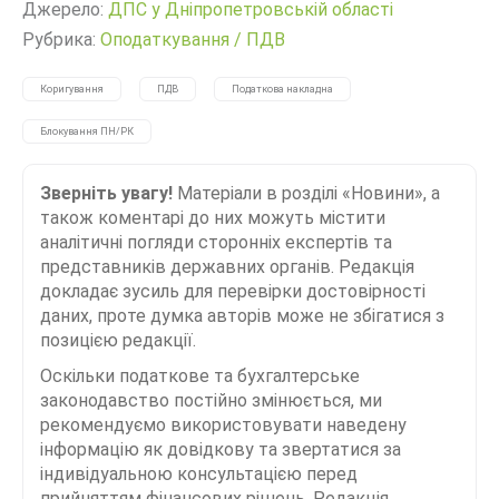
Джерело:
ДПС у Дніпропетровській області
Рубрика:
Оподаткування
/
ПДВ
Коригування
ПДВ
Податкова накладна
Блокування ПН/РК
Зверніть увагу!
Матеріали в розділі «Новини», а
також коментарі до них можуть містити
аналітичні погляди сторонніх експертів та
представників державних органів. Редакція
докладає зусиль для перевірки достовірності
даних, проте думка авторів може не збігатися з
позицією редакції.
Оскільки податкове та бухгалтерське
законодавство постійно змінюється, ми
рекомендуємо використовувати наведену
інформацію як довідкову та звертатися за
індивідуальною консультацією перед
прийняттям фінансових рішень. Редакція