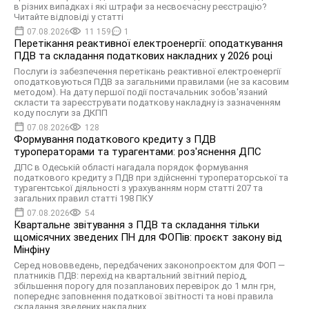
в різних випадках і які штрафи за несвоєчасну реєстрацію?
Читайте відповіді у статті
07.08.2026
11 159
1
Перетікання реактивної електроенергії: оподаткування
ПДВ та складання податкових накладних у 2026 році
Послуги із забезпечення перетікань реактивної електроенергії
оподатковуються ПДВ за загальними правилами (не за касовим
методом). На дату першої події постачальник зобов'язаний
скласти та зареєструвати податкову накладну із зазначенням
коду послуги за ДКПП
07.08.2026
128
Формування податкового кредиту з ПДВ
туроператорами та турагентами: роз'яснення ДПС
ДПС в Одеській області нагадала порядок формування
податкового кредиту з ПДВ при здійсненні туроператорської та
турагентської діяльності з урахуванням норм статті 207 та
загальних правил статті 198 ПКУ
07.08.2026
54
Квартальне звітування з ПДВ та складання тільки
щомісячних зведених ПН для ФОПів: проєкт закону від
Мінфіну
Серед нововведень, передбачених законопроєктом для ФОП —
платників ПДВ: перехід на квартальний звітний період,
збільшення порогу для позапланових перевірок до 1 млн грн,
попереднє заповнення податкової звітності та нові правила
складання зведених накладних