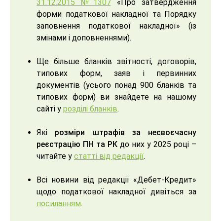
31.12.2015 №1307
«Про затвердження
форми податкової накладної та Порядку
заповнення податкової накладної» (із
змінами і доповненнями).
Ще більше бланків звітності, договорів,
типових форм, заяв і первинних
документів (усього понад 900 бланків та
типових форм) ви знайдете на нашому
сайті у
розділі бланків
.
Які
розміри штрафів за несвоєчасну
реєстрацію ПН та РК
до них у 2025 році –
читайте у
статті від редакції
.
Всі новини від редакції «Дебет-Кредит»
щодо податкової накладної дивіться за
посиланням
.