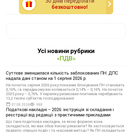
30 днiв передплати
безкоштовно!
Усі новини рубрики
«ПДВ»
Суттєве зменшилася кількість заблокованих ПН: ДПС
надала дані станом на 1 серпня 2026 р.
На початок серпня 2026 року показник блокування ПН становить
0,16%, і в середньому він коливається 0,14% – 0,16%. На початок
2025 року – 0,76%. У переліку ризикових платників перебувають
13,2 тисячі суб’єктів господарювання
07.08.2026
988
Податкові накладні – 2026: інструкція зі складання і
реєстрації від редакції з практичними прикладами
Що таке податкова накладна, за якою формою вона
складається, які має обов’язкові реквізити? Як застосовуються
правило «першої події» і та «касовий метод»? Як ПН складається