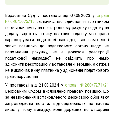
Верховний Суд у постанові від 07.08.2023 у
справі
№640/5075/19
зазначив, що здійснення платником
перевірки ліміту на електронному рахунку податку на
додану вартість, на яку платник податку має право
зареєструвати податкові накладні, так само як і
запит позивача до податкового органу щодо не
поповнення рахунку, не є доказом реєстрації
податкової накладної, не свідчить про намір
здійснити реєстрацію у встановлені терміни, а отже, і
не виключає вину платника у здійсненні податкового
правопорушення.
У постанові від 21.03.2024 у
справі №280/7271/21
Верховним Судом висловлено правову позицію, що
за невиконання встановленого державою обов’язку
запроваджена нею ж відповідальність не настає
лише у тому випадку, коли держава не створила