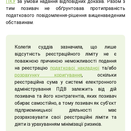
ПКУ
за умови надання відповідних доказів. Разом з
тим позивач не обґрунтовав протиправність
податкового повідомлення-рішення вищенаведеним
обставинам.
Колегія суддів зазначила, що лише
відсутність реєстраційного ліміту не є
поважною причиною неможливості подання
на реєстрацію
податкової накладної
та/або
розрахунку коригування
, оскільки
реєстраційна сума у системі електронного
адміністрування ПДВ залежить від дій
позивача та його контрагентів, яких позивач
обирає самостійно, а тому позивач як суб’єкт
підприємницької діяльності має
розраховувати свої реєстраційні ліміти та
діяти із урахуванням мінімізації ризиків.