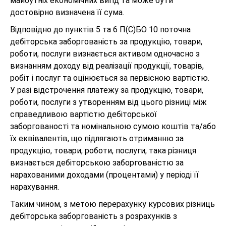
майбутніх економічних вигід та може бути
достовірно визначена її сума.
Відповідно до пунктів 5 та 6 П(С)БО 10 поточна
дебіторська заборгованість за продукцію, товари,
роботи, послуги визнається активом одночасно з
визнанням доходу від реалізації продукції, товарів,
робіт і послуг та оцінюється за первісною вартістю.
У разі відстрочення платежу за продукцію, товари,
роботи, послуги з утворенням від цього різниці між
справедливою вартістю дебіторської
заборгованості та номінальною сумою коштів та/або
їх еквівалентів, що підлягають отриманню за
продукцію, товари, роботи, послуги, така різниця
визнається дебіторською заборгованістю за
нарахованими доходами (процентами) у періоді її
нарахування.
Таким чином, з метою перерахунку курсових різниць
дебіторська заборгованість з розрахунків з