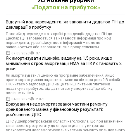
Усі новини рубрики
«Податок на прибуток»
Відсутній код нерезидента: як заповнити додаток ПН до
декларації з прибутку
Поле «Код нерезидента в країні резиденції» додатка ПН до
Декларації заповнюється за наявності інформації про код
нерезидента, у разі відсутності інформації – поле не
заповнюється або заповнюється з прокресленням
07.08.2026
37
Як амортизувати ліцензію, видану на 1,5 роки, якщо
мінімальний строк амортизації НМА за ПКУ становить 2
роки
Як амортизувати ліцензію на програмне забезпечення, якщо
право користування надається лише на півтора роки? В свіжій
ІПК читаємо відповіді ДПС на це та інші питання платників
податку на прибуток: від дати старту амортизації до обліку
поліпшень НМА
04.08.2026
2 071
Врахування недоамортизованої частини ремонту
орендованого майна у фінансовому результаті:
роз'яснення ДПС
ДПС у Дніпропетровській області наголосила, що при визначенні
фінансового результату до оподаткування у витратах
враховується недоамортизована частина ремонту орендованого