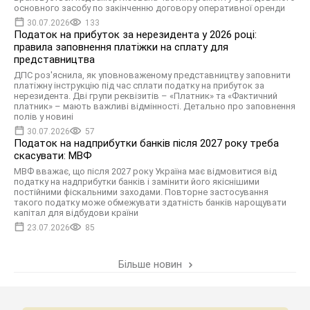
основного засобу по закінченню договору оперативної оренди
30.07.2026
133
Податок на прибуток за нерезидента у 2026 році:
правила заповнення платіжки на сплату для
представництва
ДПС роз'яснила, як уповноваженому представництву заповнити
платіжну інструкцію під час сплати податку на прибуток за
нерезидента. Дві групи реквізитів – «Платник» та «Фактичний
платник» – мають важливі відмінності. Детально про заповнення
полів у новині
30.07.2026
57
Податок на надприбутки банків після 2027 року треба
скасувати: МВФ
МВФ вважає, що після 2027 року Україна має відмовитися від
податку на надприбутки банків і замінити його якіснішими
постійними фіскальними заходами. Повторне застосування
такого податку може обмежувати здатність банків нарощувати
капітал для відбудови країни
23.07.2026
85
Більше новин