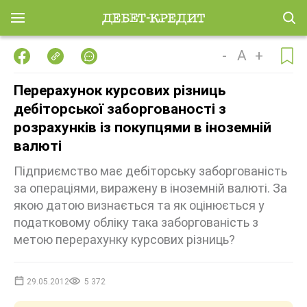
-
A
+
Перерахунок курсових різниць
дебіторської заборгованості з
розрахунків із покупцями в іноземній
валюті
Підприємство має дебіторську заборгованість
за операціями, виражену в іноземній валюті. За
якою датою визнається та як оцінюється у
податковому обліку така заборгованість з
метою перерахунку курсових різниць?
29.05.2012
5 372