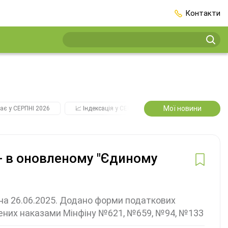
Контакти
Мої новини
ає у СЕРПНІ 2026
📈 Індексація у СЕРПНІ
2️⃣0️⃣2️⃣7️⃣ Усі ключо
 - в оновленому "Єдиному
м на 26.06.2025. Додано форми податкових
есених наказами Мінфіну №621, №659, №94, №133