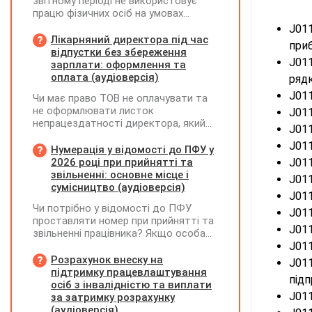
звітному періоді не використовує
працю фізичних осіб на умовах
трудового договору (контракту) або
J011
на інших умовах, передбачених
Лікарняний директора під час
при
законодавством, Додаток Д1/
відпустки без збереження
J011
Додаток ФІЗ-Д1 за відповідний
зарплати: оформлення та
період не подається
оплата (аудіоверсія)
рядк
J011
Чи має право ТОВ не оплачувати та
не оформлювати листок
J011
непрацездатності директора, який
J011
перебуває у відпустці без
J011
збереження заробітної плати під час
Нумерація у відомості до ПФУ у
призупинення діяльності
2026 році при прийнятті та
J011
підприємства?
звільненні: основне місце і
J011
сумісництво (аудіоверсія)
J011
Чи потрібно у відомості до ПФУ
J011
проставляти номер при прийнятті та
J011
звільненні працівника? Якщо особа
одночасно працювала за основним
J011
місцем роботи та за сумісництвом,
Розрахунок внеску на
J011
чи рахується це як два роботодавці?
підтримку працевлаштування
під
осіб з інвалідністю та виплати
J011
за затримку розрахунку
(аудіоверсія)