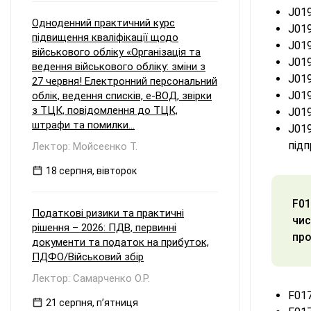
J019
Одноденний практичний курс
J019
підвищення кваліфікації щодо
J019
військового обліку «Організація та
J019
ведення військового обліку: зміни з
J019
27 червня! Електронний персональний
J019
облік, ведення списків, е-ВОД, звірки
з ТЦК, повідомлення до ТЦК,
J019
штрафи та помилки...
J019
під
Лектор: Мойсеєнко Т.
18 серпня, вівторок
F01
Податкові ризики та практичні
чис
рішення – 2026: ПДВ, первинні
про
документи та податок на прибуток,
ПДФО/Військовий збір
Лектор: Самарченко О.Р.
F017
21 серпня, пʼятниця