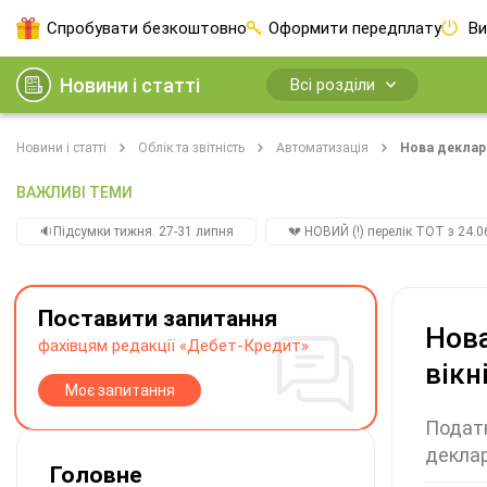
Спробувати безкоштовно
Оформити передплату
Ви
Новини і статті
Всі розділи
Новини і статті
Облік та звітність
Автоматизація
Нова деклара
ВАЖЛИВІ ТЕМИ
🔉Підсумки тижня. 27-31 липня
💔 НОВИЙ (!) перелік ТОТ з 24.06
Поставити запитання
Нова
фахівцям редакції «Дебет-Кредит»
вікні
Моє запитання
Податк
деклар
Головне