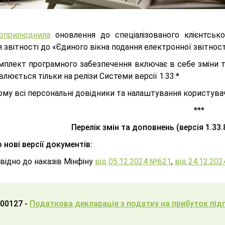
оприлюднила
оновлення до спеціалізованого клієнтськ
 звітності до «Єдиного вікна подання електронної звітнос
мплект програмного забезпечення включає в себе зміни та
люється тільки на релізи Системи версії 1.33.*
ому всі персональні довідники та налаштування користув
***
Перелік змін та доповнень (версія 1.33.
нові версії документів:
овідно до наказів Мінфіну
від 05.12.2024 №621
,
від 24.12.20
00127 -
Податкова декларація з податку на прибуток пі