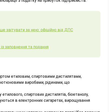
екларації з податку на прибуток підприємств.
ше звітувати за нею: офіційно від ДПС
я із заповнення та подання
спиртом етиловим, спиртовими дистилятами,
, тютюновими виробами, рідинами, що
 етилового, спиртових дистилятів, біоетанолу,
вуються в електронних сигаретах, вирощування