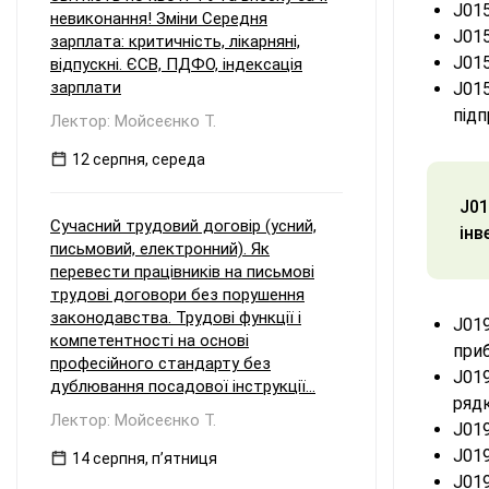
J015
невиконання! Зміни Середня
J015
зарплата: критичність, лікарняні,
J015
відпускні. ЄСВ, ПДФО, індексація
зарплати
J015
під
Лектор: Мойсеєнко Т.
12 серпня, середа
J01
Сучасний трудовий договір (усний,
інв
письмовий, електронний). Як
перевести працівників на письмові
трудові договори без порушення
законодавства. Трудові функції і
J019
компетентності на основі
при
професійного стандарту без
J019
дублювання посадової інструкції...
рядк
Лектор: Мойсеєнко Т.
J019
J019
14 серпня, пʼятниця
J019