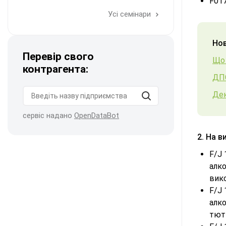
F017
Усі семінари
Нов
Перевір свого
Що 
контрагента:
ДПС
Дек
сервіс надано
OpenDataBot
2. На 
F/J 
алко
вик
F/J 
алко
тют