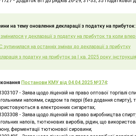
1727 - Додаток ВП до рядків 26-29, 31-33, 35 Податкової д
ини на тему оновлення декларації з податку на прибуток:
змінилося у декларації з податку на прибуток та коли впер
 зупинилася на останніх змінах до декларації з прибутку
ларація з податку на прибуток за І кв. 2025 року: інструкці
виконання
Постанови КМУ від 04.04.2025 №374
:
1303107 - Заява щодо ліцензій на право оптової торгівлі 
гольними напоями, сидром та перрі (без додання спирту)
ористовуються в електронних сигаретах;
1303308 - Заява щодо ліцензій на право виробництва спирту
гольних напоїв, тютюнових виробів, рідин, що використо
юну, ферментації тютюнової сировини;