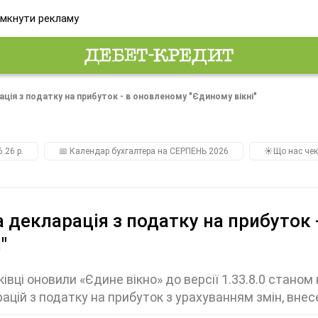
мкнути рекламу
ція з податку на прибуток - в оновленому "Єдиному вікні"
.26 р.
📅 Календар бухгалтера на СЕРПЕНЬ 2026
☀️Що нас чек
 декларація з податку на прибуток
"
івці оновили «Єдине вікно» до версії 1.33.8.0 стано
ацій з податку на прибуток з урахуванням змін, вн