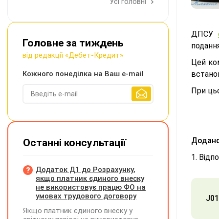
Усі головні
ДПСУ
Головне за тиждень
подання
від редакції «Дебет-Кредит»
Цей ко
Кожного понеділка на Ваш e-mail
встанов
При ць
Додано 
Останні консультації
1. Відп
Додаток Д1 до Розрахунку,
якщо платник єдиного внеску
не використовує працю ФО на
умовах трудового договору
J01
Якщо платник єдиного внеску у