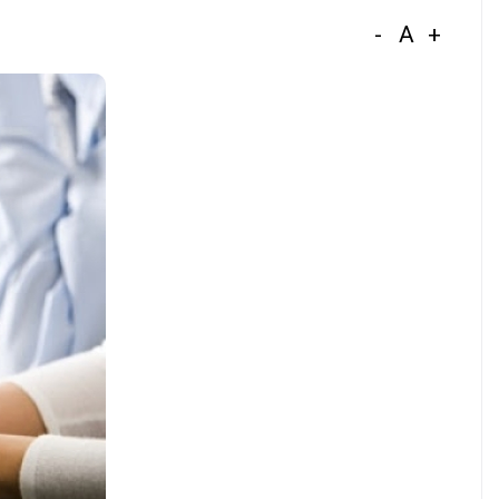
-
A
+