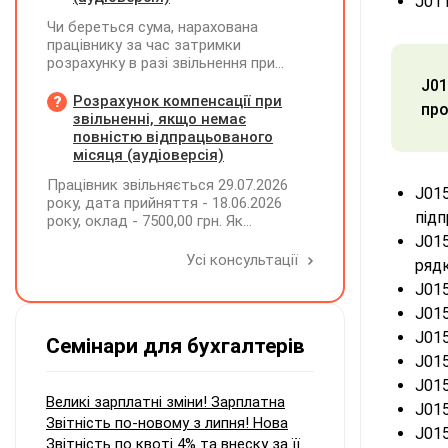
J011
Чи береться сума, нарахована
працівнику за час затримки
розрахунку в разі звільнення при
обчсиленні середньомісячної
J01
заробітної плати (винагороди), для
Розрахунок компенсації при
про
розрахунку внеску на підтримку
звільненні, якщо немає
працевлаштування осіб з
повністю відпрацьованого
інвалідністю?
місяця (аудіоверсія)
Працівник звільняється 29.07.2026
J015
року, дата прийняття - 18.06.2026
під
року, оклад - 7500,00 грн. Як
розрахувати компенсацію трьох
J015
невикористаних днів відпустки при
Усі консультації
рядк
звільненні?
J015
J015
J015
Семінари для бухгалтерів
J015
J015
Великі зарплатні зміни! Зарплатна
J015
Звітність по-новому з липня! Нова
J015
Звітність по квоті 4% та внеску за її