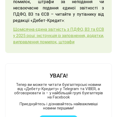
помилок, штрафи за неподання чи
несвоєчасне подання єдиної звітності з
ПДФО, ВЗ та ЄСВ – читайте у путівнику від
редакції «Дебет-Кредит»:
Щомісячна єдина звітність з ПДФО, ВЗ та ЄСВ
у 2025 році: інструкція із заповнення, додатки,
виправлення помилок, штрафи
УВАГА!
Тепер ви можете читати бухгалтерські новини
від «Дебету-Кредиту» у Telegram та VIBER, а
обговорювати їх – у найбільшій групі бухгалтерів
на Facebook
Приєднуйтесь і дізнавайтесь найважливіші
новини першими!