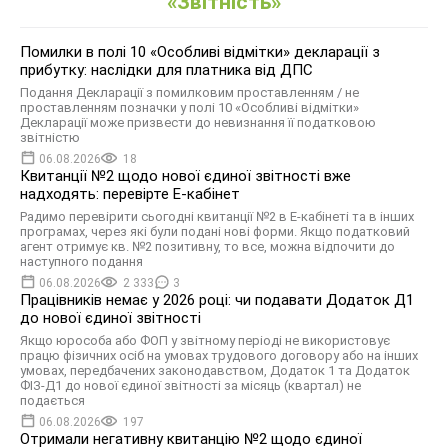
«Звітність»
Помилки в полі 10 «Особливі відмітки» декларації з
прибутку: наслідки для платника від ДПС
Подання Декларації з помилковим проставленням / не
проставленням позначки у полі 10 «Особливі відмітки»
Декларації може призвести до невизнання її податковою
звітністю
06.08.2026
18
Квитанції №2 щодо нової єдиної звітності вже
надходять: перевірте Е-кабінет
Радимо перевірити сьогодні квитанції №2 в Е-кабінеті та в інших
програмах, через які були подані нові форми. Якщо податковий
агент отримує кв. №2 позитивну, то все, можна відпочити до
наступного подання
06.08.2026
2 333
3
Працівників немає у 2026 році: чи подавати Додаток Д1
до нової єдиної звітності
Якщо юрособа або ФОП у звітному періоді не використовує
працю фізичних осіб на умовах трудового договору або на інших
умовах, передбачених законодавством, Додаток 1 та Додаток
ФІЗ-Д1 до нової єдиної звітності за місяць (квартал) не
подається
06.08.2026
197
Отримали негативну квитанцію №2 щодо єдиної