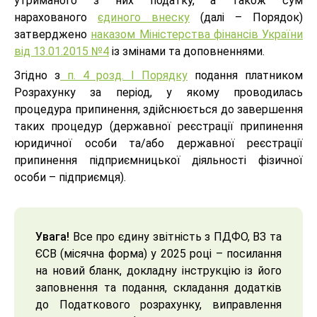
утриманого з них податку, а також сум
нарахованого
єдиного внеску
(далі – Порядок)
затверджено
наказом Міністерства фінансів України
від 13.01.2015 №4
із змінами та доповненнями.
Згідно з
п. 4 розд. І Порядку
подання платником
Розрахунку за період, у якому проводилась
процедура припинення, здійснюється до завершення
таких процедур (державної реєстрації припинення
юридичної особи та/або державної реєстрації
припинення підприємницької діяльності фізичної
особи – підприємця).
Увага!
Все про єдину звітність з ПДФО, ВЗ та
ЄСВ (місячна форма) у 2025 році – посилання
на новий бланк, докладну інструкцію із його
заповнення та подання, складання додатків
до Податкового розрахунку, виправлення