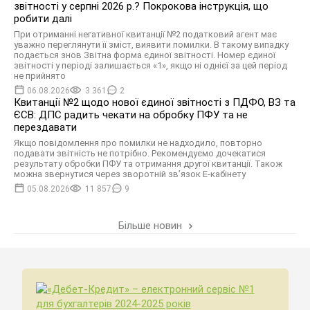
звітності у серпні 2026 р.? Покрокова інструкція, що
робити далі
При отриманні негативної квитанції №2 податковий агент має
уважно переглянути її зміст, виявити помилки. В такому випадку
подається знов Звітна форма єдиної звітності. Номер єдиної
звітності у періоді залишається «1», якщо ні однієї за цей період
не прийнято
06.08.2026
3 361
2
Квитанції №2 щодо нової єдиної звітності з ПДФО, ВЗ та
ЄСВ: ДПС радить чекати на обробку ПФУ та не
перездавати
Якщо повідомлення про помилки не надходило, повторно
подавати звітність не потрібно. Рекомендуємо дочекатися
результату обробки ПФУ та отримання другої квитанції. Також
можна звернутися через зворотній зв’язок Е-кабінету
05.08.2026
11 857
9
Більше новин