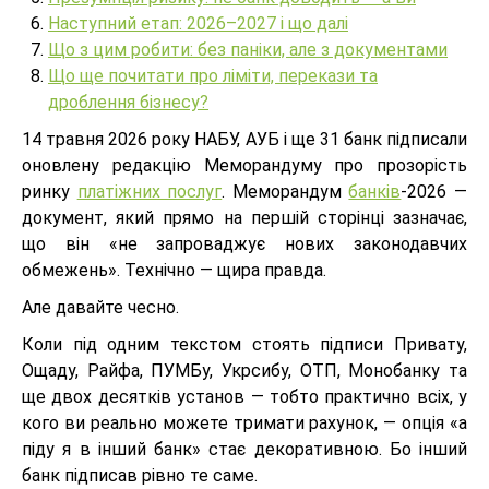
Наступний етап: 2026–2027 і що далі
Що з цим робити: без паніки, але з документами
Що ще почитати про ліміти, перекази та
дроблення бізнесу?
14 травня 2026 року НАБУ, АУБ і ще 31 банк підписали
оновлену редакцію Меморандуму про прозорість
ринку
платіжних послуг
. Меморандум
банків
-2026 —
документ, який прямо на першій сторінці зазначає,
що він «не запроваджує нових законодавчих
обмежень». Технічно — щира правда.
Але давайте чесно.
Коли під одним текстом стоять підписи Привату,
Ощаду, Райфа, ПУМБу, Укрсибу, ОТП, Монобанку та
ще двох десятків установ — тобто практично всіх, у
кого ви реально можете тримати рахунок, — опція «а
піду я в інший банк» стає декоративною. Бо інший
банк підписав рівно те саме.