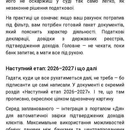
його не оскаржиш у суді так само легко, як
незаконне рішення податкової.
На практиці це означає: якщо ваш рахунок потрапив
під фільтр, вам потрібен готовий пакет документів,
який пояснить характер діяльності. Податкові
декларації, довідки з державних реєстрів,
підтвердження доходів. Головне — не чекати, поки
банк запитає, а мати все під рукою.
Наступний етап: 2026–2027 і що далі
Гадати, куди це все рухатиметься далі, не треба — бо
підписанти це самі написали. У документі є окремий
розділ «Наступний етап 2026–2027». І те, що там
прописано, окреслює цілком однозначну картину.
Серед запланованого — інтеграція з порталом «Дія»
для автоматичної звірки підтверджених доходів
клієнтів. Максимальне використання можливостей
обміну даними між банками та централізованими