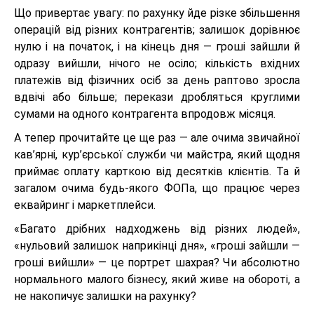
Що привертає увагу: по рахунку йде різке збільшення
операцій від різних контрагентів; залишок дорівнює
нулю і на початок, і на кінець дня — гроші зайшли й
одразу вийшли, нічого не осіло; кількість вхідних
платежів від фізичних осіб за день раптово зросла
вдвічі або більше; перекази дробляться круглими
сумами на одного контрагента впродовж місяця.
А тепер прочитайте це ще раз — але очима звичайної
кав’ярні, кур’єрської служби чи майстра, який щодня
приймає оплату карткою від десятків клієнтів. Та й
загалом очима будь-якого ФОПа, що працює через
еквайринг і маркетплейси.
«Багато дрібних надходжень від різних людей»,
«нульовий залишок наприкінці дня», «гроші зайшли —
гроші вийшли» — це портрет шахрая? Чи абсолютно
нормального малого бізнесу, який живе на обороті, а
не накопичує залишки на рахунку?