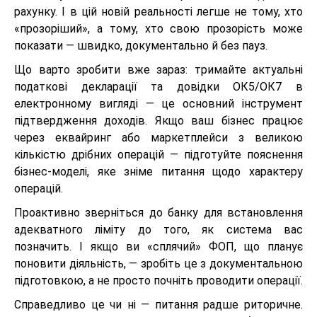
рахунку. І в цій новій реальності легше не тому, хто
«прозоріший», а тому, хто свою прозорість може
показати — швидко, документально й без пауз.
Що варто зробити вже зараз: тримайте актуальні
податкові декларації та довідки ОК5/ОК7 в
електронному вигляді — це основний інструмент
підтвердження доходів. Якщо ваш бізнес працює
через еквайринг або маркетплейси з великою
кількістю дрібних операцій — підготуйте пояснення
бізнес-моделі, яке зніме питання щодо характеру
операцій.
Проактивно зверніться до банку для встановлення
адекватного ліміту до того, як система вас
позначить. І якщо ви «сплячий» ФОП, що планує
поновити діяльність, — зробіть це з документальною
підготовкою, а не просто почніть проводити операції.
Справедливо це чи ні — питання радше риторичне.