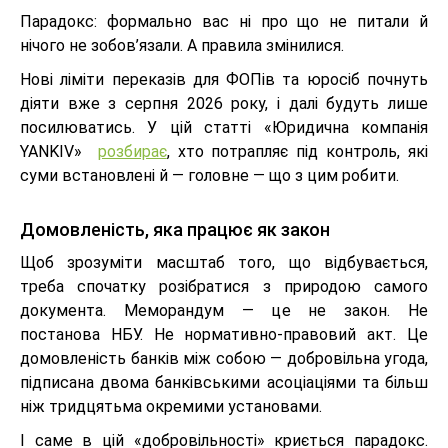
Парадокс: формально вас ні про що не питали й
нічого не зобов’язали. А правила змінилися.
Нові ліміти переказів для ФОПів та юросіб почнуть
діяти вже з серпня 2026 року, і далі будуть лише
посилюватись. У цій статті «Юридична компанія
YANKIV»
розбирає
, хто потрапляє під контроль, які
суми встановлені й — головне — що з цим робити.
Домовленість, яка працює як закон
Щоб зрозуміти масштаб того, що відбувається,
треба спочатку розібратися з природою самого
документа. Меморандум — це не закон. Не
постанова НБУ. Не нормативно-правовий акт. Це
домовленість банків між собою — добровільна угода,
підписана двома банківськими асоціаціями та більш
ніж тридцятьма окремими установами.
І саме в цій «добровільності» криється парадокс.