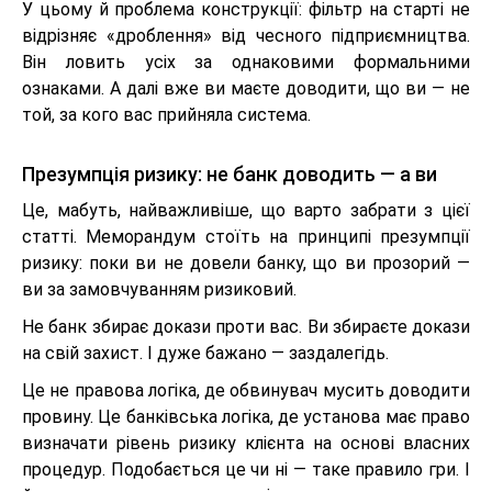
У цьому й проблема конструкції: фільтр на старті не
відрізняє «дроблення» від чесного підприємництва.
Він ловить усіх за однаковими формальними
ознаками. А далі вже ви маєте доводити, що ви — не
той, за кого вас прийняла система.
Презумпція ризику: не банк доводить — а ви
Це, мабуть, найважливіше, що варто забрати з цієї
статті. Меморандум стоїть на принципі презумпції
ризику: поки ви не довели банку, що ви прозорий —
ви за замовчуванням ризиковий.
Не банк збирає докази проти вас. Ви збираєте докази
на свій захист. І дуже бажано — заздалегідь.
Це не правова логіка, де обвинувач мусить доводити
провину. Це банківська логіка, де установа має право
визначати рівень ризику клієнта на основі власних
процедур. Подобається це чи ні — таке правило гри. І