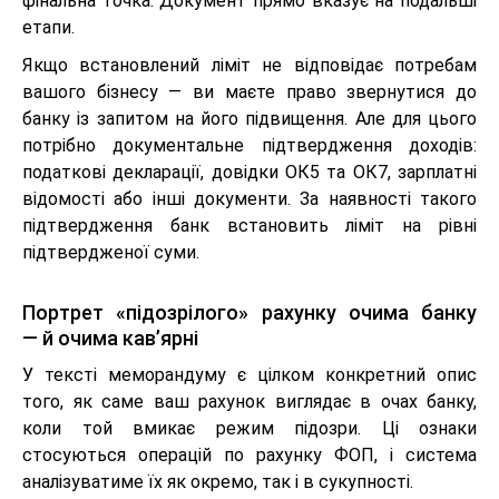
фінальна точка. Документ прямо вказує на подальші
етапи.
Якщо встановлений ліміт не відповідає потребам
вашого бізнесу — ви маєте право звернутися до
банку із запитом на його підвищення. Але для цього
потрібно документальне підтвердження доходів:
податкові декларації, довідки ОК5 та ОК7, зарплатні
відомості або інші документи. За наявності такого
підтвердження банк встановить ліміт на рівні
підтвердженої суми.
Портрет «підозрілого» рахунку очима банку
— й очима кав’ярні
У тексті меморандуму є цілком конкретний опис
того, як саме ваш рахунок виглядає в очах банку,
коли той вмикає режим підозри. Ці ознаки
стосуються операцій по рахунку ФОП, і система
аналізуватиме їх як окремо, так і в сукупності.