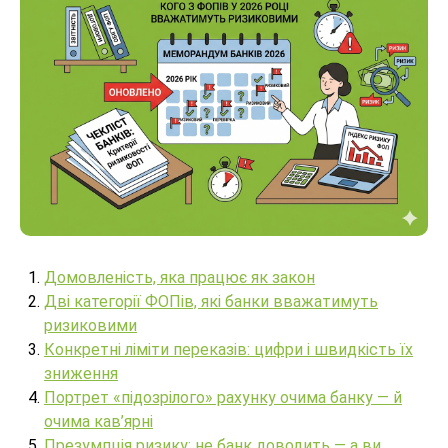
Домовленість, яка працює як закон
Дві категорії ФОПів, які банки вважатимуть
ризиковими
Конкретні ліміти переказів: цифри і швидкість їх
зниження
Портрет «підозрілого» рахунку очима банку — й
очима кав’ярні
Презумпція ризику: не банк доводить — а ви