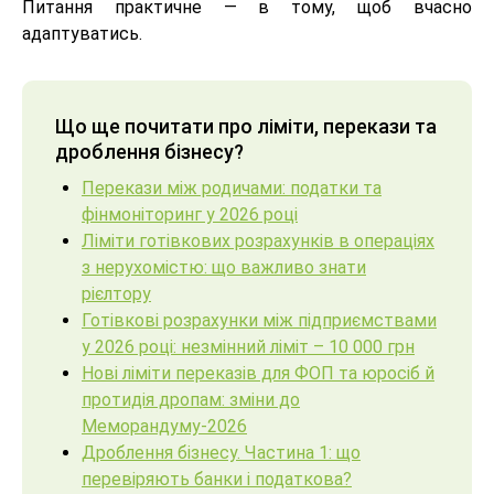
Питання практичне — в тому, щоб вчасно
адаптуватись.
Що ще почитати про ліміти, перекази та
дроблення бізнесу?
Перекази між родичами: податки та
фінмоніторинг у 2026 році
Ліміти готівкових розрахунків в операціях
з нерухомістю: що важливо знати
рієлтору
Готівкові розрахунки між підприємствами
у 2026 році: незмінний ліміт – 10 000 грн
Нові ліміти переказів для ФОП та юросіб й
протидія дропам: зміни до
Меморандуму-2026
Дроблення бізнесу. Частина 1: що
перевіряють банки і податкова?