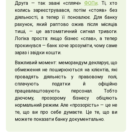
Друга — так звані «сплячі»
ФОПи
. Ті, хто
колись зареєструвався, потім «стояв» без
діяльності, а тепер її поновлює. Для банку
рахунок, який раптово ожив після місяців
тиші, — це автоматичний сигнал тривоги.
Логіка проста: якщо бізнес «спав», а тепер
прокинувся — банк хоче зрозуміти, чому саме
зараз і звідки кошти.
Важливий момент: меморандум декларує, що
обмеження не поширюються на клієнтів, які
провадять діяльність у правовому полі,
сплачують податки й офіційно
працевлаштовують персонал. Тобто
діючому, прозорому бізнесу обіцяють
нормальний режим. Але «прозорість» — це не
те, що ви про себе думаєте. Це те, що ви
можете показати банку документально.