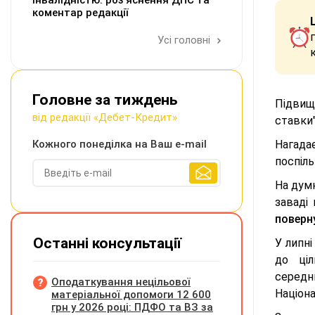
інвалідністю: роз'яснення ДПС та
коментар редакції
Усі головні
Головне за тиждень
Підвищ
від редакції «Дебет-Кредит»
ставки"
Кожного понеділка на Ваш e-mail
Нагадає
поспіль
На думк
заваді 
поверну
Останні консультації
У липн
до ціл
середн
Оподаткування нецільової
Націона
матеріальної допомоги 12 600
грн у 2026 році: ПДФО та ВЗ за