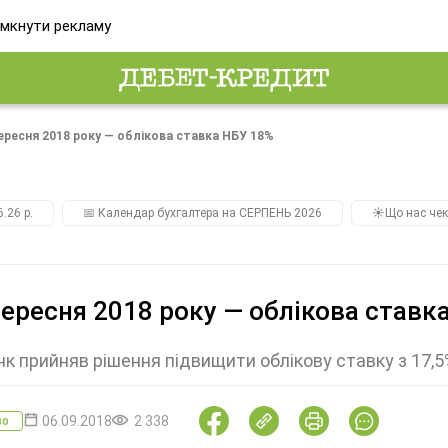
мкнути рекламу
вересня 2018 року — облікова ставка НБУ 18%
.26 р.
📅 Календар бухгалтера на СЕРПЕНЬ 2026
☀️Що нас чек
вересня 2018 року — облікова ставк
к прийняв рішення підвищити облікову ставку з 17,5%
06.09.2018
2 338
во