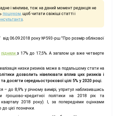
дне і мінливе, тож на даний момент редакція не
сь
пошуком,
щоб читати свіжіші статті і
онсультанта
.
від 06.09.2018 року №593-рш "Про розмір облікової
у
підняли
з 17% до 17,5%. А загалом це вже четверте
реалізація низки ризиків може в подальшому стати на
літики дозволить нівелювати вплив цих ризиків і
 та досягти середньострокової цілі 5% у 2020 році.
я – до 8,9% у річному вимірі, упритул наблизившись
ми грошово-кредитної політики на 2018 рік та
кварталу 2018 року). І, за попередніми оцінками
 до цієї позначки.