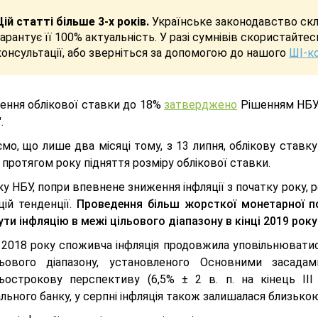
Цій статті більше 3-х років.
Українське законодавство скла
гарантує її 100% актуальність. У разі сумнівів скористайте
консультації, або зверніться за допомогою до нашого
ШІ-к
ення облікової ставки до 18%
затверджено
Рішенням НБУ 
.
мо, що лише два місяці тому, з 13 липня, облікову ставк
 протягом року підняття розміру облікової ставки.
у НБУ, попри впевнене зниження інфляції з початку року, 
цій тенденції.
Проведення більш жорсткої монетарної по
ти інфляцію в межі цільового діапазону в кінці 2019 року
і 2018 року споживча інфляція продовжила уповільнюватис
ьового діапазону, установленого Основними засада
ьострокову перспективу (6,5% ± 2 в. п. на кінець ІІІ 
льного банку, у серпні інфляція також залишалася близькою