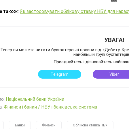
***
е також:
Як застосовувати облікову ставку НБУ для нарах
УВАГА!
Тепер ви можете читати бухгалтерські новини від «Дебету-Кред
найбільшій групі бухгалтері
Приєднуйтесь і дізнавайтесь найваж
Telegram
Viber
ло:
Нацiональний банк України
а:
Фінанси і банки
/
НБУ і банківська система
Банки
Фінанси
Облікова ставка НБУ