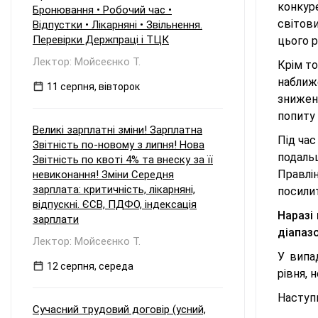
конкур
Бронювання • Робочий час •
світов
Відпустки • Лікарняні • Звільнення.
Перевірки Держпраці і ТЦК
цього р
Лектор: Мойсеєнко Т.
Крім то
наближе
11 серпня, вівторок
знижен
попиту 
Великі зарплатні зміни! Зарплатна
Під час
Звітність по-новому з липня! Нова
подаль
Звітність по квоті 4% та внеску за її
Правлі
невиконання! Зміни Середня
зарплата: критичність, лікарняні,
посили
відпускні. ЄСВ, ПДФО, індексація
Наразі 
зарплати
діапазо
Лектор: Мойсеєнко Т.
У випа
12 серпня, середа
рівня, 
Наступн
Сучасний трудовий договір (усний,