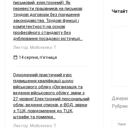
письмовий, електронний). Як
перевести працівників на письмові
Читайт
трудові договори без порушення
законодавства. Трудові функції і
компетентності на основі
професійного стандарту без
дублювання посадової інструкції...
Лектор: Мойсеєнко Т.
14 серпня, пʼятниця
Одноденний практичний курс
підвищення кваліфікації щодо
військового обліку «Організація та
ведення військового обліку: зміни з
Джере
27 червня! Електронний персональний
облік, ведення списків, е-ВОД, звірки
Рубрик
з ТЦК, повідомлення до ТЦК,
штрафи та помилки...
Пеня
Лектор: Мойсеєнко Т.