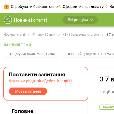
Спробувати безкоштовно
Оформити передплату
Ви
Новини і статті
Всі розділи
Новини і статті
Фінанси і банки
НБУ і банківська система
З 7 
ВАЖЛИВІ ТЕМИ
🔉Підсумки тижня. 27-31 липня
💔 НОВИЙ (!) перелік ТОТ з 24.06
Поставити запитання
З 7 
фахівцям редакції «Дебет-Кредит»
Нацбан
Моє запитання
Важли
Головне