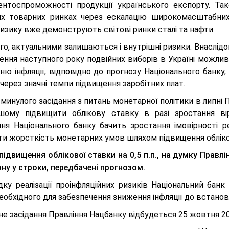
ентоспроможності продукції українського експорту. Т
их товарних ринках через ескалацію широкомасштабних т
изику вже демонструють світові ринки сталі та нафти.
го, актуальними залишаються і внутрішні ризики. Внаслідо
ння наступного року подвійних виборів в Україні можливе
ню інфляції, відповідно до прогнозу Національного банку
через значні темпи підвищення заробітних плат.
 минулого засідання з питань монетарної політики в липні
шому підвищити облікову ставку в разі зростання вірог
ння Національного банку бачить зростання імовірності ре
ти жорсткість монетарних умов шляхом підвищення обліко
підвищення облікової ставки на 0,5 п.п., на думку Правл
ну у строки, передбачені прогнозом.
дку реалізації проінфляційних ризиків Національний бан
необхідного для забезпечення зниження інфляції до встано
е засідання Правління Нацбанку відбудеться 25 жовтня 20