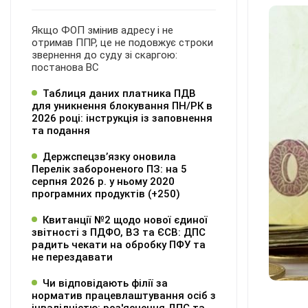
Якщо ФОП змінив адресу і не
отримав ППР, це не подовжує строки
звернення до суду зі скаргою:
постанова ВС
Таблиця даних платника ПДВ
для уникнення блокування ПН/РК в
2026 році: інструкція із заповнення
та подання
Держспецзв’язку оновила
Перелік забороненого ПЗ: на 5
серпня 2026 р. у ньому 2020
програмних продуктів (+250)
Квитанції №2 щодо нової єдиної
звітності з ПДФО, ВЗ та ЄСВ: ДПС
радить чекати на обробку ПФУ та
не перездавати
Чи відповідають філії за
норматив працевлаштування осіб з