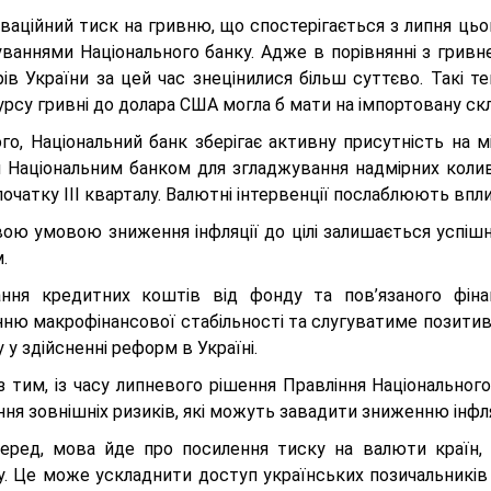
аційний тиск на гривню, що спостерігається з липня цього
куваннями Національного банку. Адже в порівнянні з грив
ів України за цей час знецінилися більш суттєво. Такі т
урсу гривні до долара США могла б мати на імпортовану скл
ого, Національний банк зберігає активну присутність на
 Національним банком для згладжування надмірних колив
очатку ІІІ кварталу. Валютні інтервенції послаблюють впл
ою умовою зниження інфляції до цілі залишається успіш
.
ння кредитних коштів від фонду та пов’язаного фіна
нню макрофінансової стабільності та слугуватиме позити
 у здійсненні реформ в Україні.
з тим, із часу липневого рішення Правління Національног
ня зовнішніх ризиків, які можуть завадити зниженню інфляц
еред, мова йде про посилення тиску на валюти країн,
лу. Це може ускладнити доступ українських позичальників