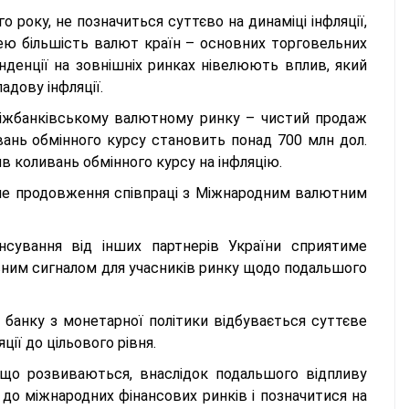
 року, не позначиться суттєво на динаміці інфляції,
нею більшість валют країн – основних торговельних
енденції на зовнішніх ринках нівелюють вплив, який
адову інфляції.
 міжбанківському валютному ринку – чистий продаж
ань обмінного курсу становить понад 700 млн дол.
ив коливань обмінного курсу на інфляцію.
не продовження співпраці з Міжнародним валютним
нсування від інших партнерів України сприятиме
вним сигналом для учасників ринку щодо подальшого
о банку з монетарної політики відбувається суттєве
ії до цільового рівня.
 що розвиваються, внаслідок подальшого відпливу
 до міжнародних фінансових ринків і позначитися на