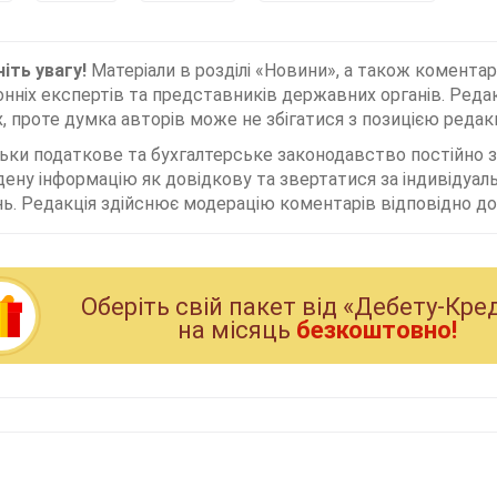
іть увагу!
Матеріали в розділі «Новини», а також коментар
нніх експертів та представників державних органів. Редак
, проте думка авторів може не збігатися з позицією редакц
льки податкове та бухгалтерське законодавство постійно
дену інформацію як довідкову та звертатися за індивідуа
ь. Редакція здійснює модерацію коментарів відповідно до 
Оберiть свiй пакет вiд «Дебету-Кре
на мiсяць
безкоштовно!