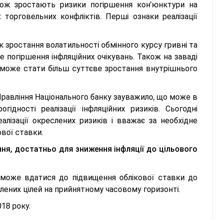
акож зростають ризики погіршення кон’юнктури на
орговельних конфліктів. Перші ознаки реалізації
к зростання волатильності обмінного курсу гривні та
 погіршення інфляційних очікувань. Також на заваді
, може стати більш суттєве зростання внутрішнього
 Правління Національного банку зауважило, що може в
ідності реалізації інфляційних ризиків. Сьогодні
алізації окреслених ризиків і вважає за необхідне
вої ставки.
іння, достатньо для зниження інфляції до цільового
к може вдатися до підвищення облікової ставки до
влених цілей на прийнятному часовому горизонті.
18 року.