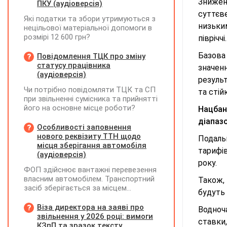
Знижен
ПКУ (аудіоверсія)
суттєв
Які податки та збори утримуються з
низьки
нецільової матеріальної допомоги в
розмірі 12 600 грн?
півріччі.
Базова 
Повідомлення ТЦК про зміну
статусу працівника
значенн
(аудіоверсія)
резуль
Чи потрібно повідомляти ТЦК та СП
та стій
при звільненні сумісника та прийнятті
його на основне місце роботи?
Нацбан
діапазо
Особливості заповнення
нового реквізиту ТТН щодо
Подаль
місця зберігання автомобіля
тарифів
(аудіоверсія)
року.
ФОП здійснює вантажні перевезення
власним автомобілем. Транспортний
Також, 
засіб зберігається за місцем
будуть 
фактичного проживання перевізника,
договір оренди гаража чи стоянки
Віза директора на заяві про
Водноч
відсутній. Яку адресу слід зазначати
звільнення у 2026 році: вимоги
ставки,
у новому реквізиті ТТН «Місце, де
КЗпП та зразок тексту