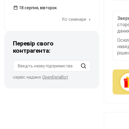
18 серпня, вівторок
Зверн
Усі семінари
сторо
даних
Оскі
Перевір свого
наве
контрагента:
рішен
сервіс надано
OpenDataBot