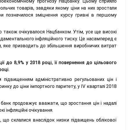
кроекономічному прогнозу Нацбанку. Цьому сприяло
ольчих товарів, завдяки якому ціни на них зростали
ри позначилося зміцнення курсу гривні в першому
що також очікувалося Нацбанком. Утім, усе ще високі
ндаментального інфляційного тиску. Це насамперед є
и, яке призводить до збільшення виробничих витрат
 до 8,9% у 2018 році, її повернення до цільового
році.
 підвищенням адміністративно регульованих цін і
нку до ціни імпортного паритету, у IV кварталі 2018
й банк продовжує вважати, що зростання цін і надалі
 інфляційні очікування.
 що склалися внаслідок низки підвищень облікової