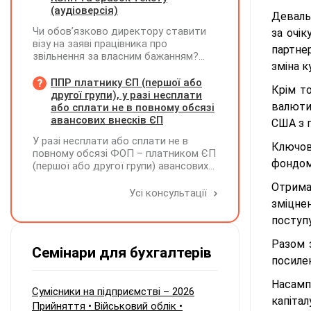
зберігається автомобіль»? Чи є
(аудіоверсія)
Девальв
обов'язковим оформлення договору
Чи обов’язково директору ставити
за очі
на місце стоянки?
візу на заяві працівника про
партнер
звільнення за власним бажанням?
зміна к
Якщо так, який текст візи є бажаним
згідно з нормами КЗпП?
ППР платнику ЄП (першої або
Крім т
другої групи), у разі несплати
валюти
або сплати не в повному обсязі
авансових внесків ЄП
США з п
У разі несплати або сплати не в
Ключов
повному обсязі ФОП – платником ЄП
фондом
(першої або другої групи) авансових
внесків єдиного податку, за
Отрима
результатами акта перевірки щодо
Усі консультації
таких виявлених порушень
зміцне
визначається сума штрафу та
поступу
складається ППР за формою «Ш»
Разом 
Семінари для бухгалтерів
посилен
Насамп
Сумісники на підприємстві – 2026
капіта
Прийняття • Військовий облік •