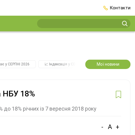
Контакти
Мої новини
ає у СЕРПНІ 2026
📈 Індексація у СЕРПНІ
2️⃣0️⃣2️⃣7️⃣ Усі ключо
а НБУ 18%
 до 18% річних із 7 вересня 2018 року
-
A
+