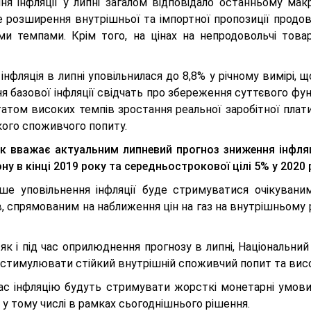
ня інфляції у липні загалом відповідало останньому ма
е розширення внутрішньої та імпортної пропозиції продов
ми темпами. Крім того, на цінах на непродовольчі това
інфляція в липні уповільнилася до 8,8% у річному вимірі, 
я базової інфляції свідчать про збереження суттєвого фу
татом високих темпів зростання реальної заробітної плат
кого споживчого попиту.
к вважає актуальним липневий прогноз зниження інфляції
ну в кінці 2019 року та середньострокової цілі 5% у 2020 
ше уповільнення інфляції буде стримуватися очікуваним
, спрямованим на наближення цін на газ на внутрішньому ри
як і під час оприлюднення прогнозу в липні, Національни
стимулювати стійкий внутрішній споживчий попит та високі
ас інфляцію будуть стримувати жорсткі монетарні умови,
 у тому числі в рамках сьогоднішнього рішення.