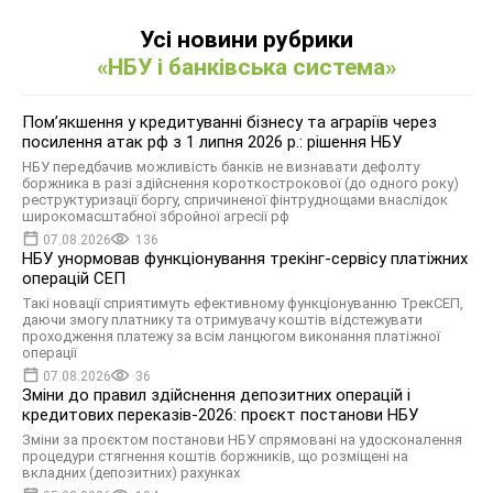
Усі новини рубрики
«НБУ і банківська система»
Помʼякшення у кредитуванні бізнесу та аграріїв через
посилення атак рф з 1 липня 2026 р.: рішення НБУ
НБУ передбачив можливість банків не визнавати дефолту
боржника в разі здійснення короткострокової (до одного року)
реструктуризації боргу, спричиненої фінтруднощами внаслідок
широкомасштабної збройної агресії рф
07.08.2026
136
НБУ унормовав функціонування трекінг-сервісу платіжних
операцій СЕП
Такі новації сприятимуть ефективному функціонуванню ТрекСЕП,
даючи змогу платнику та отримувачу коштів відстежувати
проходження платежу за всім ланцюгом виконання платіжної
операції
07.08.2026
36
Зміни до правил здійснення депозитних операцій і
кредитових переказів-2026: проєкт постанови НБУ
Зміни за проєктом постанови НБУ спрямовані на удосконалення
процедури стягнення коштів боржників, що розміщені на
вкладних (депозитних) рахунках