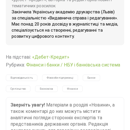
тематичних розсилок
Закінчила Українську академію друкарства (Львів)
за спеціальністю «Видавнича справа і редагування».
Має понад 20 років досвіду в журналістиці та медіа,
спеціалізується на створенні, редагуванні та
розвитку цифрового контенту.
На підставі:
«Дебет-Кредит»
Рубрика:
Фінанси і банки
/
НБУ і банківська система
Відповідальність
Фізособи-підприємці
Банки
Суспільство
Економіка
Фінанси
Зверніть увагу!
Матеріали в розділі «Новини», а
також коментарі до них можуть містити
аналітичні погляди сторонніх експертів та
представників державних органів. Редакція