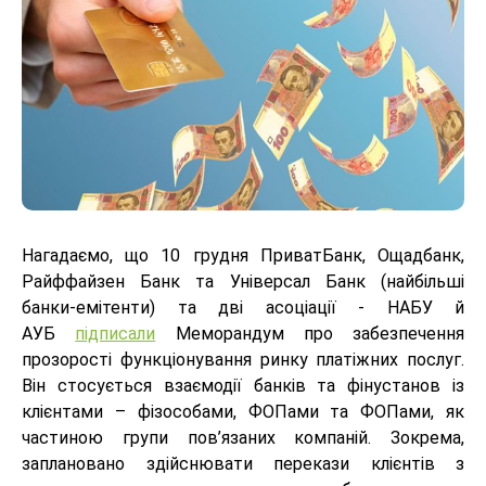
Нагадаємо, що 10 грудня ПриватБанк, Ощадбанк,
Райффайзен Банк та Універсал Банк (найбільші
банки-емітенти) та дві асоціації - НАБУ й
АУБ
підписали
Меморандум про забезпечення
прозорості функціонування ринку платіжних послуг.
Він стосується взаємодії банків та фінустанов із
клієнтами – фізособами, ФОПами та ФОПами, як
частиною групи пов’язаних компаній. Зокрема,
заплановано здійснювати перекази клієнтів з