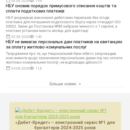
05.08.2026
104
НБУ оновив порядок примусового списання коштів та
сплати податкових платежів
НБУ унормував виконання дебетових переказів без згоди
платника для погашення податкового боргу через стандарт ISO
20022. Зміни до Постанови №83 набрали чинності з 1 серпня, а
платіжні установи мають місяць для адаптації
05.08.2026
140
НБУ не вимагає персональні дані платників на квитанціях
за оплату житлово-комунальних послуг
Твердження про те, що Національний банк нібито запровадив
нові вимоги щодо зазначення персональних даних під час оплати
житлово-комунальних послуг, не відповідає дійсності
04.08.2026
118
Більше новин
«Дебет-Кредит» – електронний сервіс №1 для
бухгалтерів 2024-2025 років