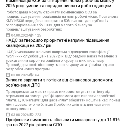
Компенсація ЄСВ за створення нових робочих місць у
2026 році: умови та порядок виплати роботодавцям
Роботодавці можуть отримати компенсацію ЄСВ за
працевлаштування працівників на нові робочі місця. Постанова
КМУ №338 передбачає покриття 50% витрат для суб'єктів
господарювання або 100% для малого бізнесу за
працевлаштування безробітних
04.08.2026
125
НАДС затвердило пріоритетні напрями підвищення
кваліфікації на 2027 рік
НАДС визначило ключові напрями підвищення кваліфікації
публічних службовців на 2027 рік. Відповідний наказ ухвалено з
урахуванням євроінтеграційного курсу та викликів часу.
Провайдери освітніх послуг мають врахувати ці зміни під час
розробки нових програм
03.08.2026
64
Виплата зарплати з готівки від фінансової допомоги:
роз'яснення ДПС
Предприємства мають право використовувати готівку від
отриманої чи повернутої фіндопомоги для виплати заробітної
плати. ДПС нагадує: для цих виплат зберігати кошти в касі понад
ліміт дозволено не більше 3 робочих днів від дня настання
строку виплат
03.08.2026
223
Профспілки вимагають збільшити мінзарплату до 11 816
грн на 2027 рік: рішення СПО