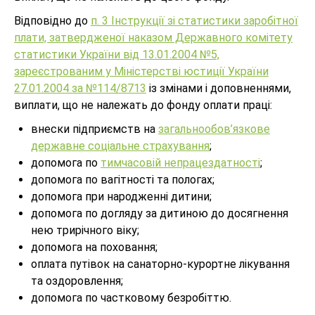
Відповідно до
п. 3 Інструкції зі статистики заробітної
плати, затвердженої наказом Державного комітету
статистики України від 13.01.2004 №5,
зареєстрованим у Міністерстві юстиції України
27.01.2004 за №114/8713
із змінами і доповненнями,
виплати, що не належать до фонду оплати праці:
внески підприємств на
загальнообов’язкове
державне соціальне страхування
;
допомога по
тимчасовій непрацездатності
;
допомога по вагітності та пологах;
допомога при народженні дитини;
допомога по догляду за дитиною до досягнення
нею трирічного віку;
допомога на поховання;
оплата путівок на санаторно-курортне лікування
та оздоровлення;
допомога по частковому безробіттю.