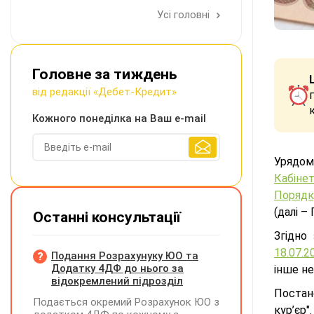
Усі головні
Головне за тиждень
від редакції «Дебет-Кредит»
Кожного понеділка на Ваш e-mail
Урядо
Кабіне
Порядк
(далі –
Останні консультації
Згідно
18.07.
Подання Розрахунуку ЮО та
Додатку 4ДФ до нього за
інше не
відокремлений підрозділ
Постан
Подається окремий Розрахунок ЮО з
кур’єр".