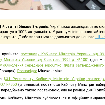
Цій статті більше 3-х років.
Українське законодавство скла
гарантує її 100% актуальність. У разі сумнівів скористайте
консультації, або зверніться за допомогою до нашого
ШІ-к
м прийнято
постанову Кабінету Міністрів України від 0
ту Міністрів України від 8 лютого 1995 р. №100ˮ
(далі – 
у обчислення середньої заробітної плати, затвердженого 
 Порядок).
Розповідає
Мінекономіки.
 з
§31 Регламенту Кабінету Міністрів України, затверд
2007 №950
(зі змінами), постанова Кабінету Міністрів наби
 передбачено такою постановою, але не раніше дня її опуб
ови Кабінету Міністрів публікуються в офіційних видання