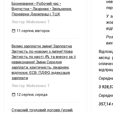
нев
Бронювання • Робочий час •
пер
Відпустки • Лікарняні • Звільнення.
Перевірки Держпраці і ТЦК
У з
Лектор: Мойсеєнко Т.
жов
від
11 серпня, вівторок
Роз
вих
Великі зарплатні зміни! Зарплатна
Звітність по-новому з липня! Нова
Відпов
Звітність по квоті 4% та внеску за її
місяці
невиконання! Зміни Середня
оплачен
зарплата: критичність, лікарняні,
відпрац
відпускні. ЄСВ, ПДФО, індексація
зарплати
Середнь
Лектор: Мойсеєнко Т.
3 928,5
12 серпня, середа
Середня
357,14 г
Сучасний трудовий договір (усний,