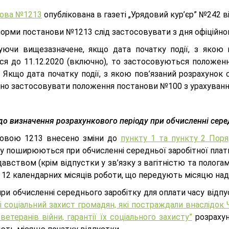
ова №1213
опублікована в газеті „Урядовий кур’єр” №242 ві
орми постанови №1213 слід застосовувати з дня офіційного
уючи вищезазначене, якщо дата початку події, з якою п
ася до 11.12.2020 (включно), то застосовуються положе
Якщо дата початку події, з якою пов’язаний розрахунок сер
дно застосовувати положення постанови №100 з урахуван
о визначення розрахункового періоду при обчисленні серед
овою 1213 внесено зміни до
пункту 1 та пункту 2 Поря
 поширюються при обчисленні середньої заробітної плати 
авством (крім відпустки у зв’язку з вагітністю та пологам
 12 календарних місяців роботи, що передують місяцю над
ри обчисленні середнього заробітку для оплати часу відпус
 і соціальний захист громадян, які постраждали внаслідо
ветеранів війни, гарантії їх соціального захисту”
розрахун