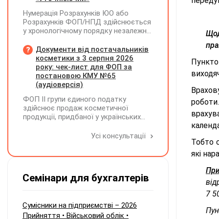
переду
його планують зменшити та
Нумерація Розрахунків ЮО або
виплатити кошти засновникам. Чи
Розрахунків ФОП/НПД здійснюється
потрібно утримувати ПДФО та ВЗ?
у хронологічному порядку незалежно
Щод
від типу Розрахунків в межах одного
пра
звітного (податкового) періоду та не
Документи від постачальників
продовжується в наступних
косметики з 3 серпня 2026
Пункто
року: чек-лист для ФОП за
виходяч
постановою КМУ №65
(аудіоверсія)
Врахов
ФОП ІІ групи єдиного податку
роботи
здійснює продаж косметичної
врахув
продукції, придбаної у українських
календа
постачальників. Які саме документи
потрібно вимагати від
Усі консультації
Тобто с
постачальника після 03.08.2026 року у
зв'язку з повним набранням чинності
які нар
Технічного регламенту на косметичну
продукцію, затвердженого
При
Семінари для бухгалтерів
постановою КМУ від 20.01.2021 р.
від
№65?
7 5
Сумісники на підприємстві – 2026
Пун
Прийняття • Військовий облік •