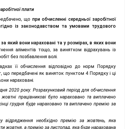
аробітної плати
едбачено, що
п
ри обчисленні середньої заробітної
 згідно із законодавством та умовами трудового
за який вони нараховані та у розмірах, в яких вони
нення аліментів тощо, за винятком відрахувань із
обіт без позбавлення волі.
падках її обчислення відповідно до норм Порядку
т, що передбачені як виняток пунктом 4 Порядку і ці
вони нараховані.
дня 2020 року. Розрахунковий період для обчислення
В жовтні працівникові було нараховано та виплачено
кінці грудня буде нараховано та виплачено премію за
су відрядження необхідно премію за жовтень, яка
ати жовтня, а премію за листопад, яка буде нарахована