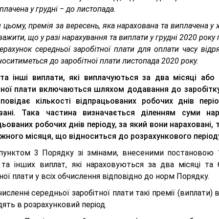
иплачена у грудні ‒ до листопада.
 цьому, премія за вересень, яка нарахована та виплачена у 
важити, що у разі нарахування та виплати у грудні 2020 року
ерахунок середньої заробітної плати для оплати часу відр
носитиметься до заробітної плати листопада 2020 року.
 та інші виплати, які виплачуються за два місяці або 
тної плати включаються шляхом додавання до заробітку
повідає кількості
відпрацьованих робочих днів період
вані. Така частина визначається діленням суми нар
цьованих робочих днів періоду, за який вони нараховані,
ожного місяця, що відноситься до розрахункового періоду
пунктом 3 Порядку зі змінами, внесеними постановою 
 та інших виплат, які нараховуються за два місяці та 
ної плати у всіх обчислення відповідно до норм Порядку.
исленні середньої заробітної плати такі премії (виплати) 
ять в розрахунковий період.