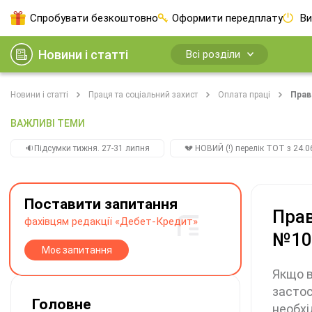
Спробувати безкоштовно
Оформити передплату
Ви
Новини і статті
Всі розділи
Новини і статті
Праця та соціальний захист
Оплата праці
Прав
ВАЖЛИВІ ТЕМИ
🔉Підсумки тижня. 27-31 липня
💔 НОВИЙ (!) перелік ТОТ з 24.06
Поставити запитання
Прав
фахівцям редакції «Дебет-Кредит»
№100
Моє запитання
Якщо в
застос
Головне
необхі