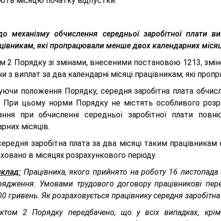
ють місяцю початку відпустки.
о механізму обчислення середньої заробітної плати ви
цівникам, які пропрацювали менше двох календарних місяц
м 2 Порядку зі змінами, внесеними постановою 1213, змін
и з виплат за два календарні місяці працівникам, які про
уючи положення Порядку, середня заробітна плата обчисл
. При цьому норми Порядку не містять особливого розра
ання при обчисленні середньої заробітної плати повн
рних місяців.
ередня заробітна плата за два місяці таким працівникам 
аховано в місяцях розрахункового періоду.
клад:
Працівника, якого прийнято на роботу 16 листопада 
рядження. Умовами трудового договору працівникові пер
00 гривень. Як розраховується працівнику середня заробітна
ктом 2 Порядку передбачено, що у всіх випадках, крім