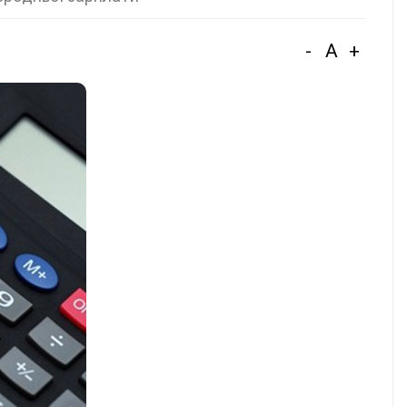
-
A
+