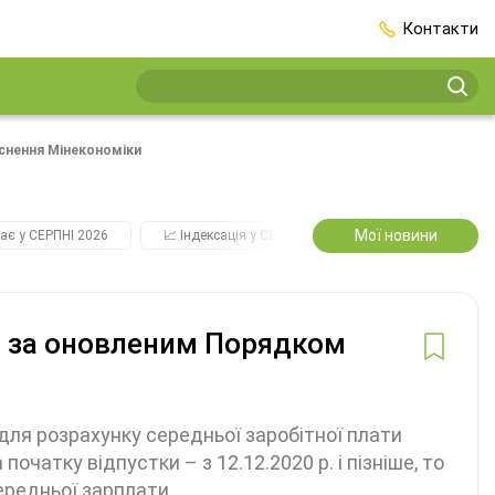
Контакти
снення Мінекономіки
Мої новини
ає у СЕРПНІ 2026
📈 Індексація у СЕРПНІ
2️⃣0️⃣2️⃣7️⃣ Усі ключо
и за оновленим Порядком
 для розрахунку середньої заробітної плати
чатку відпустки – з 12.12.2020 р. і пізніше, то
ередньої зарплати