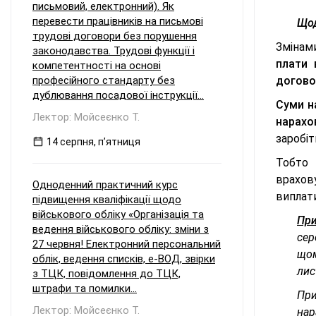
письмовий, електронний). Як
перевести працівників на письмові
Щод
трудові договори без порушення
Змінам
законодавства. Трудові функції і
плати 
компетентності на основі
професійного стандарту без
догово
дублювання посадової інструкції...
Суми на
Лектор: Мойсеєнко Т.
нарахо
заробіт
14 серпня, пʼятниця
Тобто 
врахову
Одноденний практичний курс
виплати
підвищення кваліфікації щодо
військового обліку «Організація та
При
ведення військового обліку: зміни з
сер
27 червня! Електронний персональний
щом
облік, ведення списків, е-ВОД, звірки
лис
з ТЦК, повідомлення до ТЦК,
штрафи та помилки...
При
Лектор: Мойсеєнко Т.
нар