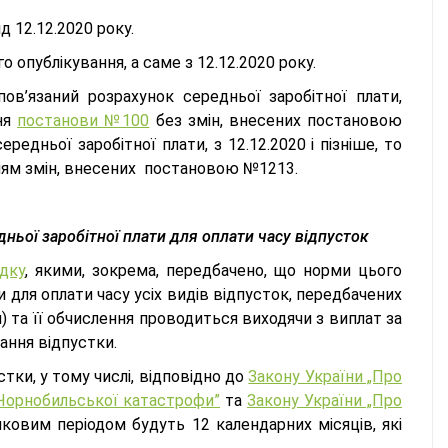
д 12.12.2020 року.
 опублікування, а саме з 12.12.2020 року.
ов’язаний розрахунок середньої заробітної плати,
ння
постанови №100
без змін, внесених постановою
едньої заробітної плати, з 12.12.2020 і пізніше, то
ням змін, внесених постановою №1213.
ньої заробітної плати для оплати часу відпусток
дку
, якими, зокрема, передбачено, що норми цього
для оплати часу усіх видів відпусток, передбачених
) та її обчислення проводиться виходячи з виплат за
ання відпустки.
тки, у тому числі, відповідно до
Закону України „Про
к Чорнобильської катастрофи”
та
Закону України „Про
ковим періодом будуть 12 календарних місяців, які