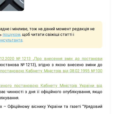
дне і мінливе, тож на даний момент редакція не
сь
пошуком,
щоб читати свіжіші статті і
онсультанта
.
9.12.2020 №1213 „Про внесення змін до постанови
постанова №1213), згідно з якою внесено зміни до
постановою Кабінету Міністрів від 08.02.1995 №100
женого постановою Кабінету Міністрів України від
рає чинності з дня її офіційного опублікування, якщо
лікування.
х – Офіційному віснику України та газеті "Урядовий