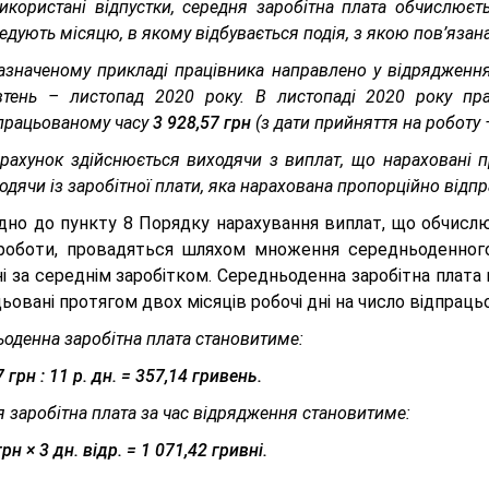
икористані відпустки, середня заробітна плата обчислюєт
едують місяцю, в якому відбувається подія, з якою пов’язана
азначеному прикладі працівника направлено у відрядження
тень – листопад 2020 року. В листопаді 2020 року пра
працьованому часу
3
928,57
грн
(з дати прийняття на роботу 
рахунок здійснюється виходячи з виплат, що нараховані пр
одячи із заробітної плати, яка нарахована пропорційно відп
ідно до пункту 8 Порядку нарахування виплат, що обчислю
 роботи, провадяться шляхом множення середньоденного 
і за середнім заробітком. Середньоденна заробітна плата
ьовані протягом двох місяців робочі дні на число відпрацьо
оденна заробітна плата становитиме:
7 грн
: 11 р. дн. = 357,14 гривень.
 заробітна плата за час відрядження становитиме:
рн × 3 дн. відр. = 1 071,42 гривні.