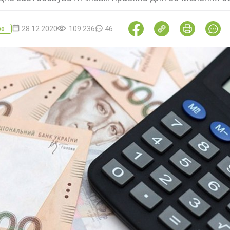
28.12.2020
109 236
46
во