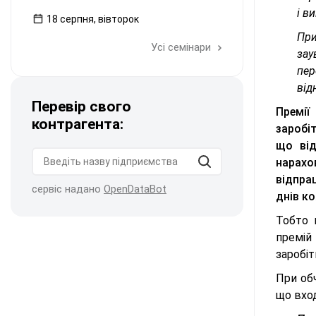
і в
18 серпня, вівторок
При
Усі семінари
зау
пер
від
Перевір свого
Премії
контрагента:
заробі
що від
нарахо
відпра
сервіс надано
OpenDataBot
днів к
Тобто 
премій
заробіт
При обч
що вход