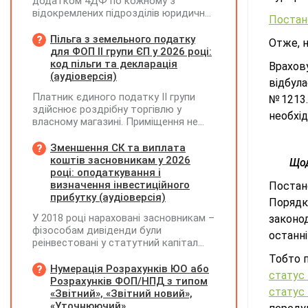
додатком 4ДФ по кожному з
відокремлених підрозділів юридичної
Постан
особи, не уповноважених
нараховувати, утримувати і
Пільга з земельного податку
Отже, н
сплачувати (перераховувати)
для ФОП ІІ групи ЄП у 2026 році:
податок на доходи фізичних осіб до
код пільги та декларація
Врахов
бюджету
(аудіоверсія)
відбул
Платник єдиного податку ІІ групи
№1213. 
здійснює роздрібну торгівлю у
необхі
власному магазині. Приміщення не
здає в оренду, право власності на
земельну ділянку має як ФОП. Як
Зменшення СК та виплата
правильно застосувати пільгу з
коштів засновникам у 2026
Щод
земельного податку? Подано форму
році: оподаткування і
№20-ОПП на магазин і землю. Чи
визначення інвестиційного
Постан
необхідно подавати декларацію з
прибутку (аудіоверсія)
Порядку
земельного податку та який код
У 2018 році нараховані засновникам –
законод
пільги зазначати?
фізособам дивіденди були
останні
реінвестовані у статутний капітал
без зміни часток, із них сплачено
Тобто п
ПДФО та ВЗ. Крім того, статутний
Нумерація Розрахунків ЮО або
статус
капітал збільшувався за рахунок
Розрахунків ФОП/НПД з типом
статус 
нерозподіленого прибутку без
«Звітний», «Звітний новий»,
нарахування дивідендів. У 2026 році
«Уточнюючий»