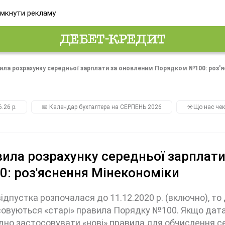
мкнути рекламу
ила розрахунку середньої зарплати за оновленим Порядком №100: роз'я
.26 р.
📅 Календар бухгалтера на СЕРПЕНЬ 2026
☀️Що нас чек
ила розрахунку середньої зарплат
: роз'яснення Мінекономіки
ідпустка розпочалася до 11.12.2020 р. (включно), то
овуються «старі» правила Порядку №100. Якщо дата по
дно застосовувати «нові» правила для обчислення с