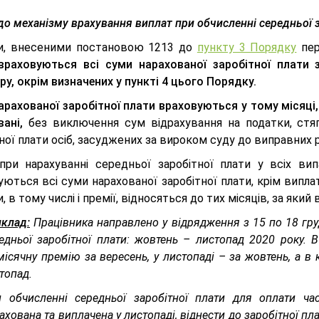
о механізму врахування виплат при обчисленні середньої з
и, внесеними постановою 1213 до
пункту 3 Порядку
пер
враховуються всі суми нарахованої заробітної плати
ру, окрім визначених у
пункті 4 цього Порядку
.
рахованої заробітної плати враховуються у тому місяці, 
вані,
без виключення сум відрахування на податки, стяг
ної плати осіб, засуджених за вироком суду до виправних р
при нарахуванні середньої заробітної плати у всіх ви
ються всі суми нарахованої заробітної плати, крім випла
, в тому числі і премії, відносяться до тих місяців, за який 
клад:
Працівника направлено у відрядження з 15 по 18 гру
едньої заробітної плати: жовтень – листопад 2020 року. 
ісячну премію за вересень, у листопаді – за жовтень, а в 
топад.
 обчисленні середньої заробітної плати для оплати ча
ахована та виплачена у листопаді, віднести до заробітної пл