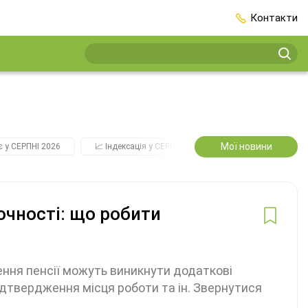
Контакти
м
Мої новини
є у СЕРПНІ 2026
📈 Індексація у СЕРПНІ
2️⃣0️⃣2️⃣7️⃣ Усі ключові
очності: що робити
чення пенсії можуть виникнути додаткові
ідтвердження місця роботи та ін. Звернутися