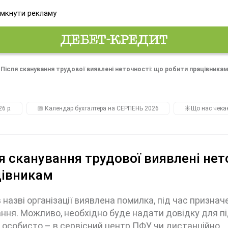
мкнути рекламу
Після сканування трудової виявлені неточності: що робити працівника
26 р.
📅 Календар бухгалтера на СЕРПЕНЬ 2026
☀️Що нас чека
я сканування трудової виявлені нет
цівникам
 назві організації виявлена помилка, під час призна
ння. Можливо, необхідно буде надати довідку для п
особисто – в сервісний центр ПФУ чи дистанційно