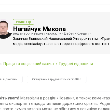
Редактор
Нагайчук Микола
редактор інтернет-проєкту «Дебет-Кредит»
Закінчив Львівський Національний Університет ім. І.Фра
медіа, спеціалізується на створенні цифрового контенту
а:
Праця та соціальний захист
/
Трудові відносини
ві відносини
Сканування трудових книжок-2026
іть увагу!
Матеріали в розділі «Новини», а також коментар
нніх експертів та представників державних органів. Редак
, проте думка авторів може не збігатися з позицією редакц