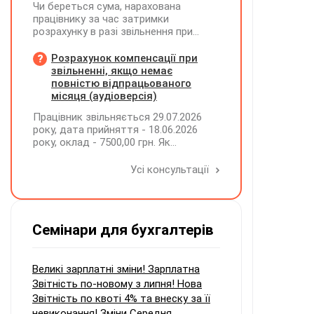
Чи береться сума, нарахована
працівнику за час затримки
розрахунку в разі звільнення при
обчсиленні середньомісячної
заробітної плати (винагороди), для
Розрахунок компенсації при
розрахунку внеску на підтримку
звільненні, якщо немає
працевлаштування осіб з
повністю відпрацьованого
інвалідністю?
місяця (аудіоверсія)
Працівник звільняється 29.07.2026
року, дата прийняття - 18.06.2026
року, оклад - 7500,00 грн. Як
розрахувати компенсацію трьох
невикористаних днів відпустки при
Усі консультації
звільненні?
Семінари для бухгалтерів
Великі зарплатні зміни! Зарплатна
Звітність по-новому з липня! Нова
Звітність по квоті 4% та внеску за її
невиконання! Зміни Середня