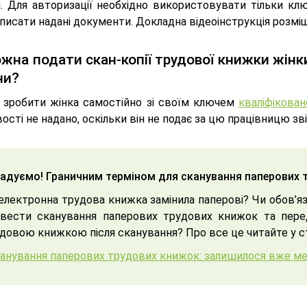
и. Для авторизації необхідно використовувати тільки кл
дписати надані документи. Докладна відеоінструкція розм
жна подати скан-копії трудової книжки жінки
ни?
 зробити жінка самостійно зі своїм ключем
кваліфікован
сті не надано, оскільки він не подає за цю працівницю зві
адуємо! Граничним терміном для сканування паперових т
електронна трудова книжка замінила паперові? Чи обов’я
овести сканування паперових трудових книжок та пер
довою книжкою після сканування? Про все це читайте у ст
анування паперових трудових книжок: залишилося вже м