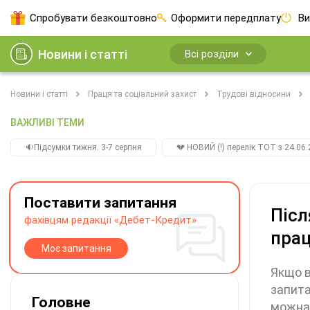
Спробувати безкоштовно
Оформити передплату
Ви
Новини і статті
Всі розділи
Новини і статті
Праця та соціальний захист
Трудові відносини
ВАЖЛИВІ ТЕМИ
🔉Підсумки тижня. 3-7 серпня
💔 НОВИЙ (!) перелік ТОТ з 24.06.
Поставити запитання
Післ
фахівцям редакції «Дебет-Кредит»
пра
Моє запитання
Якщо в
запита
Головне
можна 