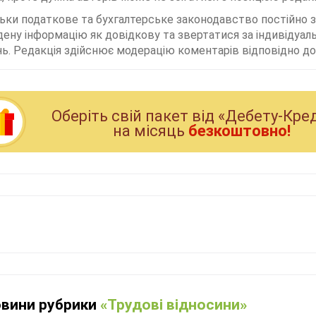
льки податкове та бухгалтерське законодавство постійно
дену інформацію як довідкову та звертатися за індивідуа
ь. Редакція здійснює модерацію коментарів відповідно до 
Оберiть свiй пакет вiд «Дебету-Кре
на мiсяць
безкоштовно!
овини рубрики
«Трудові відносини»