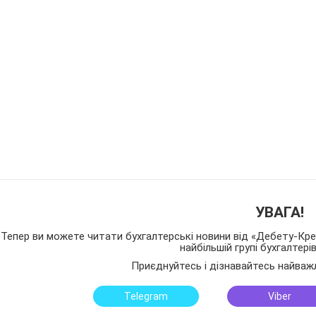
УВАГА!
Тепер ви можете читати бухгалтерські новини від «Дебету-Кред
найбільшій групі бухгалтері
Приєднуйтесь і дізнавайтесь найваж
Telegram
Viber