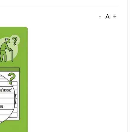
-
A
+