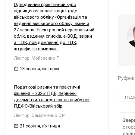
Одноденний практичний курс
підвищення кваліфікації щодо
військового обліку «Організація та
ведення військового обліку: зміни з
27 червня! Електронний персональний
облік, ведення списків, е-ВОД, звірки
з ТЦК, повідомлення до ТЦК,
штрафи та помилки...
Лектор: Мойсеєнко Т.
18 серпня, вівторок
Рубрик
Податкові ризики та практичні
рішення – 2026: ПДВ, первинні
Трудо
документи та податок на прибуток,
ПДФО/Військовий збір
Лектор: Самарченко О.Р.
Зверн
21 серпня, пʼятниця
сторо
даних