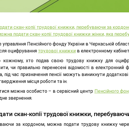
одати скан-копії трудової книжки, перебуваючи за кордо
ожна подати скан-копії трудової книжки жінки, яка перебу
 управління Пенсійного фонду України в Черкаській області
ісля оцифрування
трудової книжки
в електронному кабінет
 кожному, хто подав свою трудову книжку для оцифру
рити, чи правильно перенесені відомості в електронний ф
, під час призначення пенсії можуть виникнути додаткові
твердження місця роботи та ін.
тися можна особисто – в сервісний центр
Пенсійного фо
дне звернення.
дати скан-копії трудової книжки, перебуваю
ваючи за кордоном, можна подати трудову книжку чере