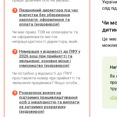
працю фізичних осіб на умовах
Україн
трудового договору (контракту) або
слід пі
на інших умовах, передбачених
Лікарняний директора під час
законодавством, Додаток Д1/
відпустки без збереження
Додаток ФІЗ-Д1 за відповідний
зарплати: оформлення та
Чи мо
період не подається
оплата (аудіоверсія)
дити
Чи має право ТОВ не оплачувати та
не оформлювати листок
Це має
непрацездатності директора, який
можливо
перебуває у відпустці без
збереження заробітної плати під час
Нумерація у відомості до ПФУ у
призупинення діяльності
2026 році при прийнятті та
підприємства?
звільненні: основне місце і
сумісництво (аудіоверсія)
Наг
Чи потрібно у відомості до ПФУ
Як 
проставляти номер при прийнятті та
пр
звільненні працівника? Якщо особа
одночасно працювала за основним
тру
місцем роботи та за сумісництвом,
Розрахунок внеску на
чи рахується це як два роботодавці?
підтримку працевлаштування
«Ск
осіб з інвалідністю та виплати
за затримку розрахунку
(аудіоверсія)