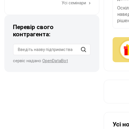
Усі семінари
Оскі
наве
рішен
Перевір свого
контрагента:
сервіс надано
OpenDataBot
Усі н