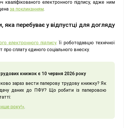
юч кваліфікованого електронного підпису, адже ним
іщена
за покликанням
.
, яка перебуває у відпустці для догляду
ого електронного підпису
. Її роботодавцю технічної
т про сплату єдиного соціального внеску.
рудових книжок є 10 червня 2026 року
зково зараз вести паперову трудову книжку? Як
едачу даних до ПФУ? Що робити із паперовою
атті:
енше року!»
.