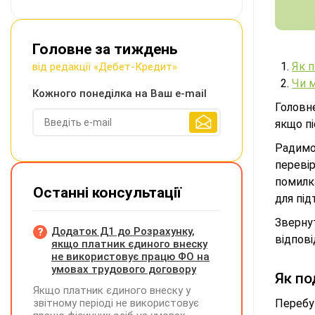
Головне за тиждень
Як п
від редакції «Дебет-Кредит»
Чи м
Кожного понеділка на Ваш e-mail
Головне
якщо п
Радимо
переві
помилка
Останні консультації
для під
Зверну
Додаток Д1 до Розрахунку,
відпові
якщо платник єдиного внеску
не використовує працю ФО на
умовах трудового договору
Як по
Якщо платник єдиного внеску у
звітному періоді не використовує
Перебу