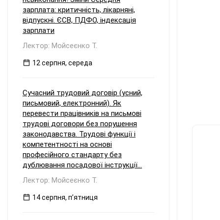
зарплата: критичність, лікарняні,
відпускні. ЄСВ, ПДФО, індексація
зарплати
Лектор: Мойсеєнко Т.
12 серпня, середа
Сучасний трудовий договір (усний,
письмовий, електронний). Як
перевести працівників на письмові
трудові договори без порушення
законодавства. Трудові функції і
компетентності на основі
професійного стандарту без
дублювання посадової інструкції...
Лектор: Мойсеєнко Т.
14 серпня, пʼятниця