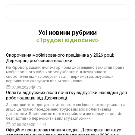
Усі новини рубрики
«Трудові відносини»
Скорочення мобілізованого працівника у 2026 році:
Держпраці роз'яснила наслідки
На Кіровоградщині інспектор праці дистанційно захистив права
мобілізованого військовослужбовця від незаконного
скорочення під час реорганізації підприємства, змусивши
керівництво скасувати плани звільнення
07.08.2026
73
Оплата відпускних після початку відпустки: наслідки для
роботодавців від Держпраці
Законодавство допускає встановлення іншого строку виплати,
якщо це прямо передбачено трудовим або колективним
договором. Водночас не варто сприймати цю норму як дозвіл
безпідставно переносити виплату відпускних
07.08.2026
1 146
Офіційне працевлаштування водіїв: Держпраці нагадує