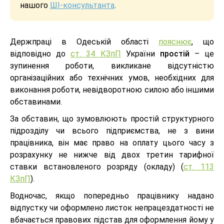
нашого
ШІ-консультанта
.
Держпрацi в Одеськiй областi
пояснює
, що
відповідно до
ст. 34 КЗпП
України
простій
– це
зупинення роботи, викликане відсутністю
організаційних або технічних умов, необхідних для
виконання роботи, невідворотною силою або іншими
обставинами.
За обставин, що зумовлюють простій структурного
підрозділу чи всього підприємства, не з вини
працівника, він має право на оплату цього часу з
розрахунку не нижче від двох третин тарифної
ставки встановленого розряду (окладу) (
ст. 113
КЗпП
).
Водночас, якщо попередньо працівнику надано
відпустку чи оформлено листок непрацездатності не
вбачається правових підстав для оформлення йому у