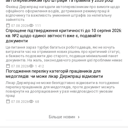
автоперевізникам про штрафи та правила у 2026 році
Фахівці Держпраці нагадали автоперевізникам про вимоги щодо
офіційного оформлення водіїв, дотримання режиму праці й
відпочинку та важливість уникнення штрафів за нелегальну
зайнятість
07.08.2026
111
Спрощене підтвердження критичності до 10 серпня 2026:
кв. №2 щодо єдиної звітності вже є, подавайте
документи
Це питання зараз турбує багатьох роботодавців, які не хочуть
витрачати час на отримання нових рішень про критичний статус,
а бажають подовжити дію старого, подавши мінімальний пакет
документів. На жаль, законодавчого рішення цієї проблеми немає
07.08.2026
1 412
Погодження переліку категорій працівників для
медоглядів: чи може лікар Держпраці відмовити
Лікар Держпраці не може безпідставно відмовити в погодженні
переліку працівників для медоглядів, проте документ можуть
повернути на доопрацювання у разі невідповідності умовам
праці
07.08.2026
68
Більше новин