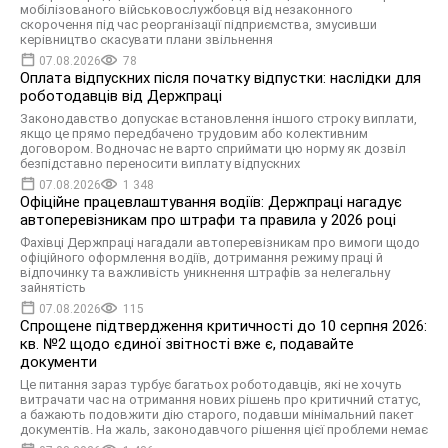
мобілізованого військовослужбовця від незаконного
скорочення під час реорганізації підприємства, змусивши
керівництво скасувати плани звільнення
07.08.2026
78
Оплата відпускних після початку відпустки: наслідки для
роботодавців від Держпраці
Законодавство допускає встановлення іншого строку виплати,
якщо це прямо передбачено трудовим або колективним
договором. Водночас не варто сприймати цю норму як дозвіл
безпідставно переносити виплату відпускних
07.08.2026
1 348
Офіційне працевлаштування водіїв: Держпраці нагадує
автоперевізникам про штрафи та правила у 2026 році
Фахівці Держпраці нагадали автоперевізникам про вимоги щодо
офіційного оформлення водіїв, дотримання режиму праці й
відпочинку та важливість уникнення штрафів за нелегальну
зайнятість
07.08.2026
115
Спрощене підтвердження критичності до 10 серпня 2026:
кв. №2 щодо єдиної звітності вже є, подавайте
документи
Це питання зараз турбує багатьох роботодавців, які не хочуть
витрачати час на отримання нових рішень про критичний статус,
а бажають подовжити дію старого, подавши мінімальний пакет
документів. На жаль, законодавчого рішення цієї проблеми немає