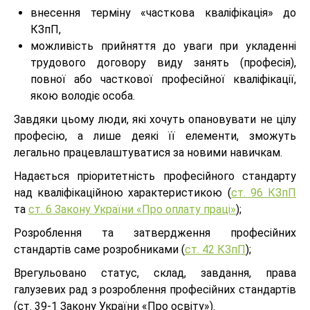
внесення терміну «часткова кваліфікація» до
КЗпП,
можливість прийняття до уваги при укладенні
трудового договору виду занять (професія),
повної або часткової професійної кваліфікації,
якою володіє особа.
Завдяки цьому люди, які хочуть опановувати не цілу
професію, а лише деякі її елементи, зможуть
легально працевлаштуватися за новими навичкам.
Надається пріоритетність професійного стандарту
над кваліфікаційною характеристикою (
ст. 96 КЗпП
та
ст. 6 Закону України «Про оплату праці»
);
Розроблення та затвердження професійних
стандартів саме розробниками (
ст. 42 КЗпП
);
Врегульовано статус, склад, завдання, права
галузевих рад з розроблення професійних стандартів
(ст. 39-1 Закону України «Про освіту»).