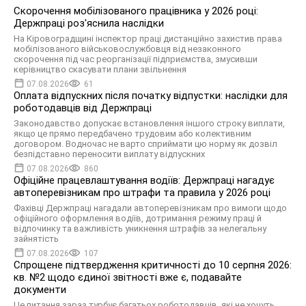
Скорочення мобілізованого працівника у 2026 році:
Держпраці роз'яснила наслідки
На Кіровоградщині інспектор праці дистанційно захистив права
мобілізованого військовослужбовця від незаконного
скорочення під час реорганізації підприємства, змусивши
керівництво скасувати плани звільнення
07.08.2026
61
Оплата відпускних після початку відпустки: наслідки для
роботодавців від Держпраці
Законодавство допускає встановлення іншого строку виплати,
якщо це прямо передбачено трудовим або колективним
договором. Водночас не варто сприймати цю норму як дозвіл
безпідставно переносити виплату відпускних
07.08.2026
860
Офіційне працевлаштування водіїв: Держпраці нагадує
автоперевізникам про штрафи та правила у 2026 році
Фахівці Держпраці нагадали автоперевізникам про вимоги щодо
офіційного оформлення водіїв, дотримання режиму праці й
відпочинку та важливість уникнення штрафів за нелегальну
зайнятість
07.08.2026
107
Спрощене підтвердження критичності до 10 серпня 2026:
кв. №2 щодо єдиної звітності вже є, подавайте
документи
Це питання зараз турбує багатьох роботодавців, які не хочуть