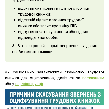
трудової книжки:
відсутня сканкопія титульної сторінки
трудової книжки;
відсутній підпис власника трудової
книжки або запис про зміну ПІБ;
відсутня печатка установи або підпис
відповідальної особи.
3.
В електронній формі звернення в даних
особи наявні помилки.
Як самостійно завантажити сканкопію трудової
книжки для оцифрування, дивіться за
посиланням
або у
відеоінструкції
.