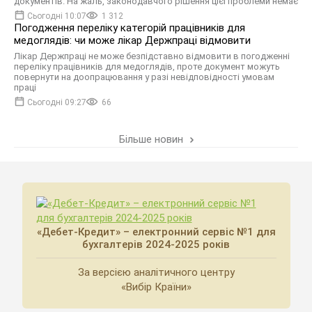
документів. На жаль, законодавчого рішення цієї проблеми немає
Сьогодні 10:07
1 312
Погодження переліку категорій працівників для
медоглядів: чи може лікар Держпраці відмовити
Лікар Держпраці не може безпідставно відмовити в погодженні
переліку працівників для медоглядів, проте документ можуть
повернути на доопрацювання у разі невідповідності умовам
праці
Сьогодні 09:27
66
Більше новин
«Дебет-Кредит» – електронний сервіс №1 для
бухгалтерів 2024-2025 років
За версією аналітичного центру
«Вибір Країни»