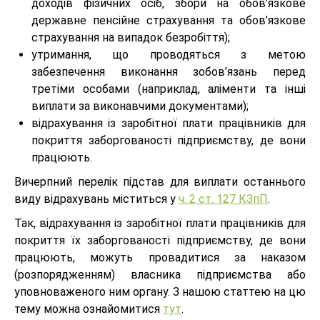
доходів фізичних осіб, збори на обов’язкове
державне пенсійне страхування та обов’язкове
страхування на випадок безробіття);
утримання, що проводяться з метою
забезпечення виконання зобов’язань перед
третіми особами (наприклад, аліменти та інші
виплати за виконавчими документами);
відрахування із заробітної плати працівників для
покриття заборгованості підприємству, де вони
працюють.
Вичерпний перелік підстав для виплати останнього
виду відрахувань міститься у
ч. 2 ст. 127 КЗпП
.
Так, відрахування із заробітної плати працівників для
покриття їх заборгованості підприємству, де вони
працюють, можуть провадитися за наказом
(розпорядженням) власника підприємства або
уповноваженого ним органу. З нашою статтею на цю
тему можна ознайомитися
тут
.