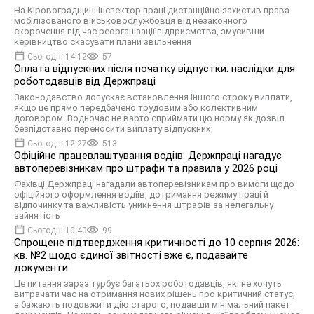
На Кіровоградщині інспектор праці дистанційно захистив права
мобілізованого військовослужбовця від незаконного
скорочення під час реорганізації підприємства, змусивши
керівництво скасувати плани звільнення
Сьогодні 14:12
57
Оплата відпускних після початку відпустки: наслідки для
роботодавців від Держпраці
Законодавство допускає встановлення іншого строку виплати,
якщо це прямо передбачено трудовим або колективним
договором. Водночас не варто сприймати цю норму як дозвіл
безпідставно переносити виплату відпускних
Сьогодні 12:27
513
Офіційне працевлаштування водіїв: Держпраці нагадує
автоперевізникам про штрафи та правила у 2026 році
Фахівці Держпраці нагадали автоперевізникам про вимоги щодо
офіційного оформлення водіїв, дотримання режиму праці й
відпочинку та важливість уникнення штрафів за нелегальну
зайнятість
Сьогодні 10:40
99
Спрощене підтвердження критичності до 10 серпня 2026:
кв. №2 щодо єдиної звітності вже є, подавайте
документи
Це питання зараз турбує багатьох роботодавців, які не хочуть
витрачати час на отримання нових рішень про критичний статус,
а бажають подовжити дію старого, подавши мінімальний пакет