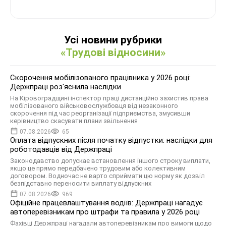
Усі новини рубрики
«Трудові відносини»
Скорочення мобілізованого працівника у 2026 році:
Держпраці роз'яснила наслідки
На Кіровоградщині інспектор праці дистанційно захистив права
мобілізованого військовослужбовця від незаконного
скорочення під час реорганізації підприємства, змусивши
керівництво скасувати плани звільнення
07.08.2026
65
Оплата відпускних після початку відпустки: наслідки для
роботодавців від Держпраці
Законодавство допускає встановлення іншого строку виплати,
якщо це прямо передбачено трудовим або колективним
договором. Водночас не варто сприймати цю норму як дозвіл
безпідставно переносити виплату відпускних
07.08.2026
969
Офіційне працевлаштування водіїв: Держпраці нагадує
автоперевізникам про штрафи та правила у 2026 році
Фахівці Держпраці нагадали автоперевізникам про вимоги щодо