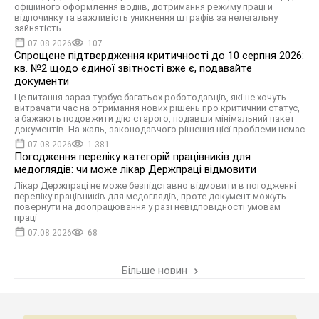
офіційного оформлення водіїв, дотримання режиму праці й
відпочинку та важливість уникнення штрафів за нелегальну
зайнятість
07.08.2026
107
Спрощене підтвердження критичності до 10 серпня 2026:
кв. №2 щодо єдиної звітності вже є, подавайте
документи
Це питання зараз турбує багатьох роботодавців, які не хочуть
витрачати час на отримання нових рішень про критичний статус,
а бажають подовжити дію старого, подавши мінімальний пакет
документів. На жаль, законодавчого рішення цієї проблеми немає
07.08.2026
1 381
Погодження переліку категорій працівників для
медоглядів: чи може лікар Держпраці відмовити
Лікар Держпраці не може безпідставно відмовити в погодженні
переліку працівників для медоглядів, проте документ можуть
повернути на доопрацювання у разі невідповідності умовам
праці
07.08.2026
68
Більше новин