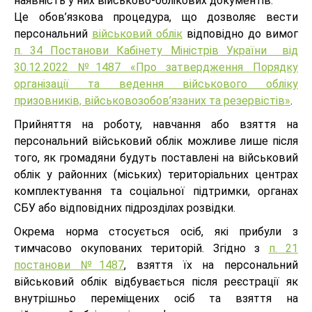
наявність у них військово-облікових документів.
Це обов’язкова процедура, що дозволяє вести
персональний
військовий облік
відповідно до вимог
п. 34 Постанови Кабінету Міністрів України від
30.12.2022 №1487 «Про затвердження Порядку
організації та ведення військового обліку
призовників, військовозобов’язаних та резервістів»
.
Прийняття на роботу, навчання або взяття на
персональний військовий облік можливе лише після
того, як громадяни будуть поставлені на військовий
облік у районних (міських) територіальних центрах
комплектування та соціальної підтримки, органах
СБУ або відповідних підрозділах розвідки.
Окрема норма стосується осіб, які прибули з
тимчасово окупованих територій. Згідно з
п. 21
постанови №1487
, взяття їх на персональний
військовий облік відбувається після реєстрації як
внутрішньо переміщених осіб та взяття на