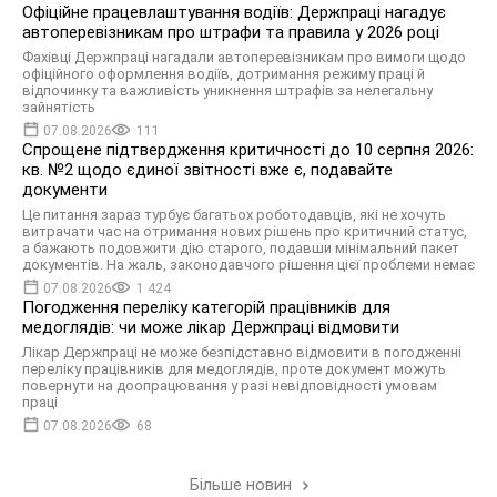
Офіційне працевлаштування водіїв: Держпраці нагадує
автоперевізникам про штрафи та правила у 2026 році
Фахівці Держпраці нагадали автоперевізникам про вимоги щодо
офіційного оформлення водіїв, дотримання режиму праці й
відпочинку та важливість уникнення штрафів за нелегальну
зайнятість
07.08.2026
111
Спрощене підтвердження критичності до 10 серпня 2026:
кв. №2 щодо єдиної звітності вже є, подавайте
документи
Це питання зараз турбує багатьох роботодавців, які не хочуть
витрачати час на отримання нових рішень про критичний статус,
а бажають подовжити дію старого, подавши мінімальний пакет
документів. На жаль, законодавчого рішення цієї проблеми немає
07.08.2026
1 424
Погодження переліку категорій працівників для
медоглядів: чи може лікар Держпраці відмовити
Лікар Держпраці не може безпідставно відмовити в погодженні
переліку працівників для медоглядів, проте документ можуть
повернути на доопрацювання у разі невідповідності умовам
праці
07.08.2026
68
Більше новин