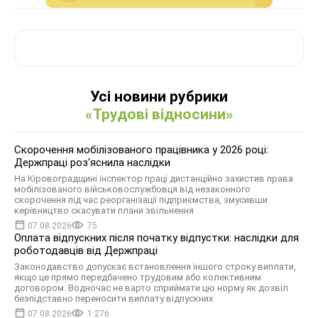
Усі новини рубрики
«Трудові відносини»
Скорочення мобілізованого працівника у 2026 році:
Держпраці роз'яснила наслідки
На Кіровоградщині інспектор праці дистанційно захистив права
мобілізованого військовослужбовця від незаконного
скорочення під час реорганізації підприємства, змусивши
керівництво скасувати плани звільнення
07.08.2026
75
Оплата відпускних після початку відпустки: наслідки для
роботодавців від Держпраці
Законодавство допускає встановлення іншого строку виплати,
якщо це прямо передбачено трудовим або колективним
договором. Водночас не варто сприймати цю норму як дозвіл
безпідставно переносити виплату відпускних
07.08.2026
1 276