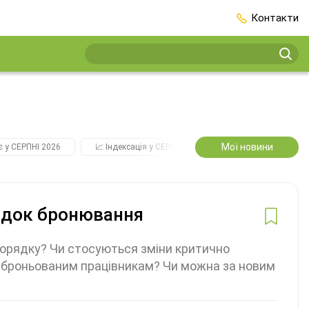
Контакти
Мої новини
є у СЕРПНІ 2026
📈 Індексація у СЕРПНІ
2️⃣0️⃣2️⃣7️⃣ Усі ключові
ядок бронювання
Порядку? Чи стосуються зміни критично
заброньованим працівникам? Чи можна за новим