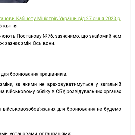
анови Кабінету Міністрів України від 27 січня 2023 р.
6 квітня.
овнюють Постанову №76, зазначимо, що знайомий нам
еж зазнає змін. Ось вони.
для бронювання працівників.
міни, за якими не враховуватимуться у загальній
на військовому обліку в СБУ, розвідувальних органах
ості військовозобов’язаних для бронювання не будемо
ми, установами, організаціями;