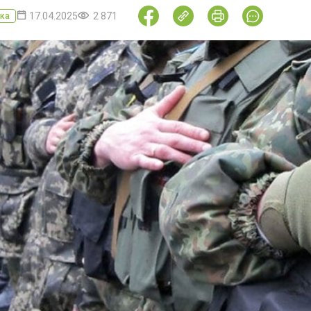
17.04.2025
2 871
ка