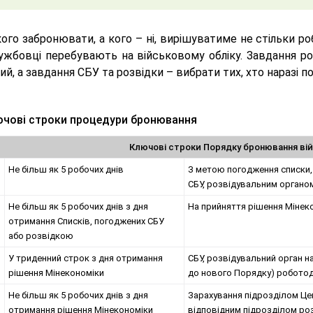
ого забронювати, а кого – ні, вирішуватиме не стільки роб
ужбовці перебувають на військовому обліку. Завдання ро
ий, а завдання СБУ та розвідки – вибрати тих, хто наразі п
чові строки процедури бронювання
Ключові строки Порядку бронювання ві
Не більш як 5 робочих днів
З метою погодження списки, 
СБУ, розвідувальним органо
Не більш як 5 робочих днів з дня
На прийняття рішення Мінек
отримання Списків, погоджених СБУ
або розвідкою
У триденний строк з дня отримання
СБУ, розвідувальний орган н
рішення Мінекономіки
до нового Порядку) робото
Не більш як 5 робочих днів з дня
Зарахування підрозділом Це
отримання рішення Мінекономіки
відповідним підрозділом ро