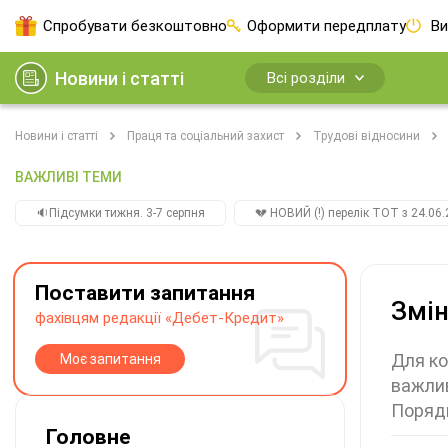
Спробувати безкоштовно
Оформити передплату
Ви
Новини і статті
Всі розділи
Новини і статті
Праця та соціальний захист
Трудові відносини
ВАЖЛИВІ ТЕМИ
🔉Підсумки тижня. 3-7 серпня
💔 НОВИЙ (!) перелік ТОТ з 24.06.
Поставити запитання
Змін
фахівцям редакції «Дебет-Кредит»
Для ко
Моє запитання
важлив
Порядк
Головне