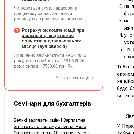
на 
Чи береться сума, нарахована
працівнику за час затримки
форм
розрахунку в разі звільнення при
на 
обчсиленні середньомісячної
житт
заробітної плати (винагороди), для
Розрахунок компенсації при
розрахунку внеску на підтримку
у с
звільненні, якщо немає
працевлаштування осіб з
повністю відпрацьованого
уста
інвалідністю?
місяця (аудіоверсія)
в о
Працівник звільняється 29.07.2026
зак
року, дата прийняття - 18.06.2026
року, оклад - 7500,00 грн. Як
Тобто 
розрахувати компенсацію трьох
економ
невикористаних днів відпустки при
Усі консультації
на вій
звільненні?
буде б
встанов
Семінари для бухгалтерів
Яку
Великі зарплатні зміни! Зарплатна
У Поря
Звітність по-новому з липня! Нова
Звітність по квоті 4% та внеску за її
добре 