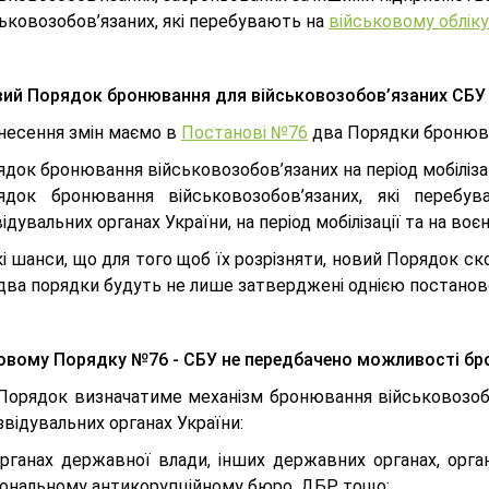
ьковозобов’язаних, які перебувають на
військовому обліку
ий Порядок бронювання для військовозобов’язаних СБУ
внесення змін маємо в
Постанові №76
два Порядки бронюв
док бронювання військовозобов’язаних на період мобілізац
ядок бронювання військовозобов’язаних, які перебу
ідувальних органах України, на період мобілізації та на воє
кі шанси, що для того щоб їх розрізняти, новий Порядок 
два порядки будуть не лише затверджені однією постаново
овому Порядку №76 - СБУ не передбачено можливості бро
Порядок визначатиме механізм бронювання військовозобов
звідувальних органах України:
рганах державної влади, інших державних органах, органа
іональному антикорупційному бюро, ДБР тощо;