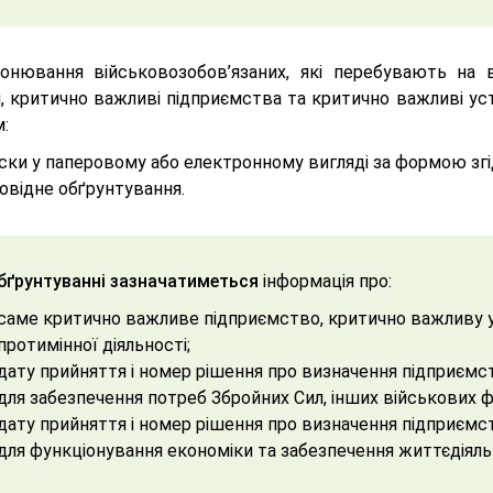
онювання військовозобов’язаних, які перебувають на в
и, критично важливі підприємства та критично важливі у
:
ки у паперовому або електронному вигляді за формою згі
овідне обґрунтування.
бґрунтуванні зазначатиметься
інформація про:
саме критично важливе підприємство, критично важливу ус
протимінної діяльності;
дату прийняття і номер рішення про визначення підприємст
для забезпечення потреб Збройних Сил, інших військових 
дату прийняття і номер рішення про визначення підприємст
для функціонування економіки та забезпечення життєдіяль