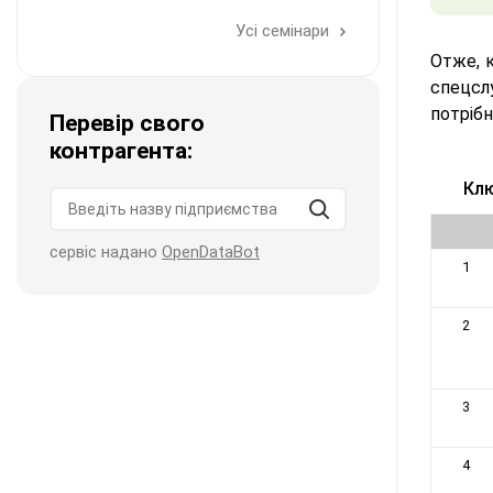
Усі семінари
Отже, к
спецсл
потрібн
Перевір свого
контрагента:
Клю
сервіс надано
OpenDataBot
1
2
3
4