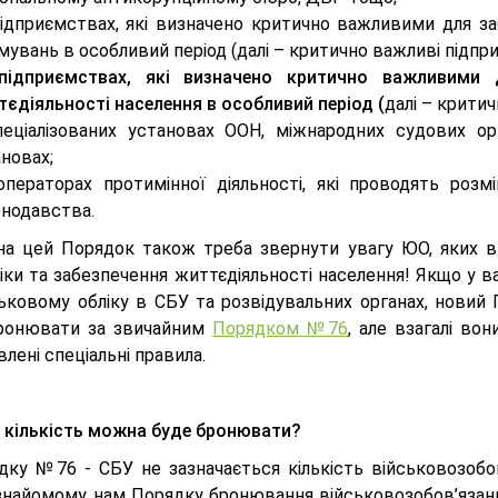
підприємствах, які визначено критично важливими для за
увань в особливий період (далі – критично важливі підпр
підприємствах, які визначено критично важливими 
єдіяльності населення в особливий період (
далі – критич
пеціалізованих установах ООН, міжнародних судових орг
новах;
ператорах протимінної діяльності, які проводять розмі
онодавства.
на цей Порядок також треба звернути увагу ЮО, яких 
іки та забезпечення життєдіяльності населення! Якщо у в
ськовому обліку в СБУ та розвідувальних органах, новий
ронювати за звичайним
Порядком №76
, але взагалі во
лені спеціальні правила.
 кількість можна буде бронювати?
дку №76 - СБУ не зазначається кількість військовозобо
знайомому нам Порядку бронювання військовозобов’язаних