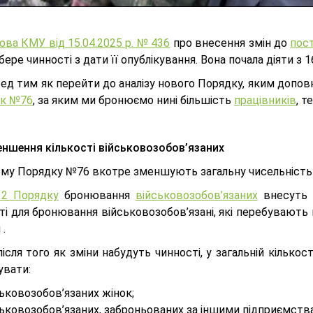
ва КМУ від 15.04.2025 р. № 436
про внесення змін до
пост
ере чинності з дати її опублікування. Вона почала діяти з 1
ред тим як перейти до аналізу нового Порядку, яким доп
к №76
, за яким ми бронюємо нині більшість
працівників
, т
ншення кількості військовозобов’язаних
ому Порядку №76 вкотре зменшують загальну чисельність 
12 Порядку
бронювання
військовозобов’язаних
внесуть з
ті для бронювання військовозобов’язані, які перебувають 
 .
ісля того як зміни набудуть чинності, у загальній кільк
увати:
ьковозобов’язаних жінок;
ьковозобов’язаних, заброньованих за іншими підприємства