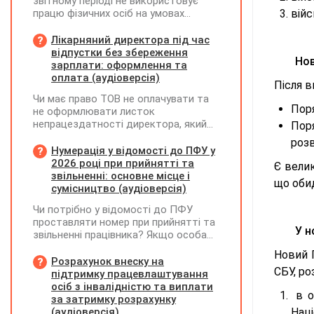
звітному періоді не використовує
працю фізичних осіб на умовах
війс
трудового договору (контракту) або
на інших умовах, передбачених
Лікарняний директора під час
законодавством, Додаток Д1/
відпустки без збереження
Нов
Додаток ФІЗ-Д1 за відповідний
зарплати: оформлення та
період не подається
оплата (аудіоверсія)
Після 
Чи має право ТОВ не оплачувати та
Поря
не оформлювати листок
непрацездатності директора, який
Пор
перебуває у відпустці без
розв
збереження заробітної плати під час
Нумерація у відомості до ПФУ у
призупинення діяльності
2026 році при прийнятті та
Є вели
підприємства?
звільненні: основне місце і
що оби
сумісництво (аудіоверсія)
Чи потрібно у відомості до ПФУ
проставляти номер при прийнятті та
У н
звільненні працівника? Якщо особа
одночасно працювала за основним
Новий 
місцем роботи та за сумісництвом,
Розрахунок внеску на
СБУ, ро
чи рахується це як два роботодавці?
підтримку працевлаштування
осіб з інвалідністю та виплати
в о
за затримку розрахунку
(аудіоверсія)
Нац