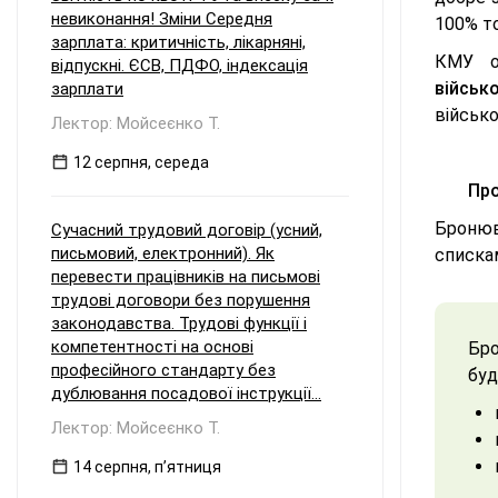
невиконання! Зміни Середня
100% т
зарплата: критичність, лікарняні,
КМУ о
відпускні. ЄСВ, ПДФО, індексація
військо
зарплати
військо
Лектор: Мойсеєнко Т.
12 серпня, середа
Пр
Бронюв
Сучасний трудовий договір (усний,
письмовий, електронний). Як
списка
перевести працівників на письмові
трудові договори без порушення
законодавства. Трудові функції і
компетентності на основі
Бро
професійного стандарту без
буд
дублювання посадової інструкції...
Лектор: Мойсеєнко Т.
14 серпня, пʼятниця