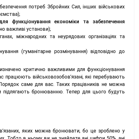
безпечення потреб Збройних Сил, інших військових
иємства);
для функціонування економіки та забезпечення
но важливі установи);
анах, міжнародних та неурядових організаціях та
нування (гуманітарне розмінування) відповідно до
визначено критично важливими для функціонування
ас працюють військовозобов’язані, які перебувають
 Порядок саме для вас. Таких працівників не можна
ни підлягають бронюванню. Тепер для цього будуть
в’язаних, яких можна бронювати, бо це зроблено у
. Тобто в ньому ви не знайдете ані цифри 50%, ані