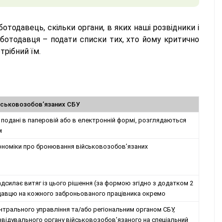
отодавець, скільки органи, в яких наші розвідники і
ботодавця – подати списки тих, хто йому критично
отрібний їм.
йськовозобов’язаних СБУ
подані в паперовій або в електронній формі, розглядаються
м
ономіки про бронювання військовозобов’язаних
адсилає витяг із цього рішення (за формою згідно з додатком 2
давцю на кожного заброньованого працівника окремо
нтрального управління та/або регіональним органом СБУ,
звідувального органу військовозобов’язаного на спеціальний