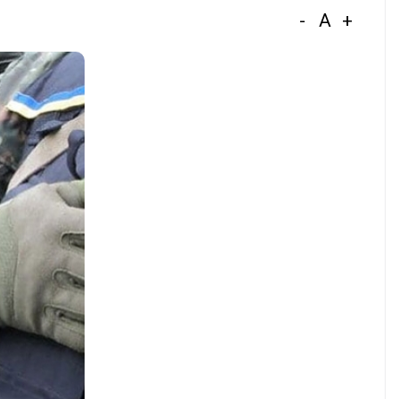
-
A
+