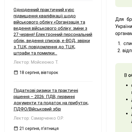
Одноденний практичний курс
підвищення кваліфікації щодо
Для бр
військового обліку «Організація та
Україн
ведення військового обліку: зміни з
органам
27 червня! Електронний персональний
облік, ведення списків, е-ВОД, звірки
спис
з ТЦК, повідомлення до ТЦК,
відп
штрафи та помилки...
Лектор: Мойсеєнко Т.
18 серпня, вівторок
В
о
Податкові ризики та практичні
рішення – 2026: ПДВ, первинні
документи та податок на прибуток,
ПДФО/Військовий збір
Лектор: Самарченко О.Р.
21 серпня, пʼятниця