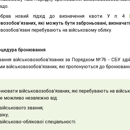
ощо.
брав новий підхід до визначення квоти. У п. 4
возобов’язаних, які можуть бути заброньовані, визначати
возобов’язані перебувають на військовому обліку.
оцедура бронювання
ання військовозобов’язаних за Порядком №76 - СБУ здій
ми військовозобов’язаних, які пропонуються до бронюван
нювати військовозобов’язаних, які перебувають на військ
е можливо незалежно від:
військового звання;
віку;
військово-облікової спеціальності.