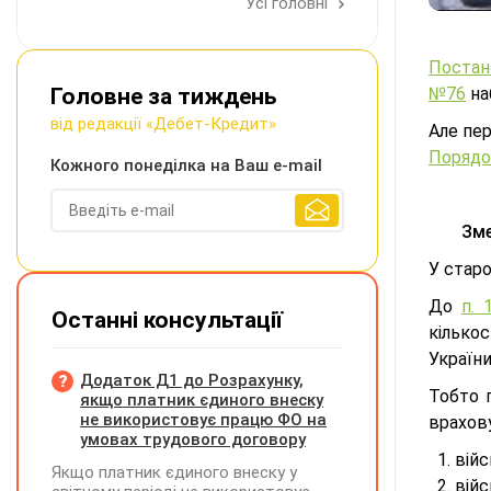
Усі головні
Постано
Головне за тиждень
№76
наб
від редакції «Дебет-Кредит»
Але пе
Порядо
Кожного понеділка на Ваш e-mail
Зме
У стар
До
п. 
Останні консультації
кількос
України
Додаток Д1 до Розрахунку,
Тобто п
якщо платник єдиного внеску
не використовує працю ФО на
врахов
умовах трудового договору
війс
Якщо платник єдиного внеску у
війс