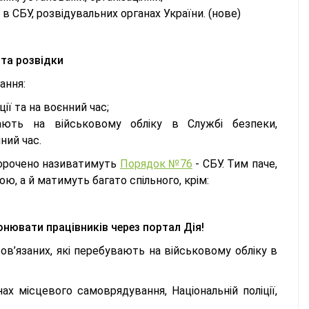
в СБУ, розвідувальних органах України. (нове)
 та розвідки
ання:
ії та на воєнний час;
вають на військовому обліку в Службі безпеки,
нний час.
скорочено називатимуть
Порядок №76
- СБУ. Тим паче,
ю, а й матимуть багато спільного,
крім
:
нювати працівників через портал Дія!
’язаних, які перебувають на військовому обліку в
х місцевого самоврядування, Національній поліції,