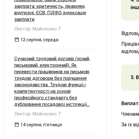
зарплата: критичність, лікарняні,
інш
відпускні. ЄСВ, ПДФО, індексація
зарплати
Лектор: Мойсеєнко Т.
Відпові
12 серпня, середа
Працівн
відпов
Сучасний трудовий договір (усний,
письмовий, електронний). Як
перевести працівників на письмові
5. 
трудові договори без порушення
законодавства. Трудові функції і
компетентності на основі
професійного стандарту без
Виплат
дублювання посадової інструкції...
Лектор: Мойсеєнко Т.
Членам 
За їх в
14 серпня, пʼятниця