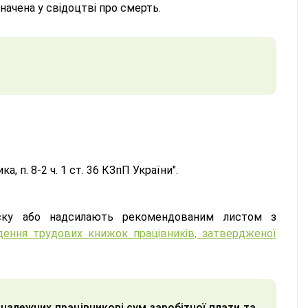
начена у свідоцтві про смерть.
, п. 8-2 ч. 1 ст. 36 КЗпП України".
ску або надсилають рекомендованим листом з
едення трудових книжок працівників, затвердженої
належних працівникові сум заробітної плати та