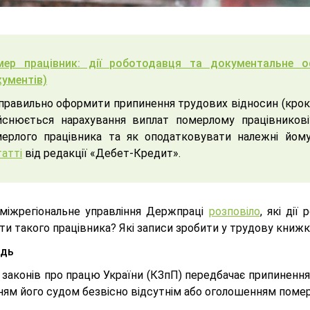
мер працівник: дії роботодавця та документальне о
ументів)
правильно оформити припинення трудових відносин (крок 
йснюється нарахування виплат померлому працівников
ерлого працівника та як оподатковувати належні йому
татті
від редакції «Дебет-Кредит».
 міжрегiональне управлiння Держпрацi
розповіло
, які дії
ти такого працівника? Які записи зробити у трудову книжк
ідь
законів про працю України (КЗпП) передбачає припинення 
ням його судом безвісно відсутнім або оголошенням помер