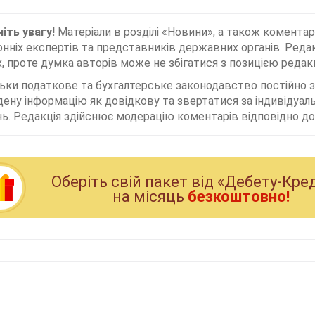
іть увагу!
Матеріали в розділі «Новини», а також коментар
нніх експертів та представників державних органів. Редак
, проте думка авторів може не збігатися з позицією редакц
льки податкове та бухгалтерське законодавство постійно
дену інформацію як довідкову та звертатися за індивідуа
ь. Редакція здійснює модерацію коментарів відповідно до 
Оберiть свiй пакет вiд «Дебету-Кре
на мiсяць
безкоштовно!