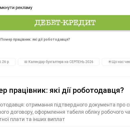
мкнути рекламу
Помер працівник: які дії роботодавця?
.26 р.
📅 Календар бухгалтера на СЕРПЕНЬ 2026
☀️Що нас чек
р працівник: які дії роботодавця?
ботодавця: отримання підтвердного документа про с
ого договору, оформлення табеля обліку робочого ч
тної плати та інших виплат