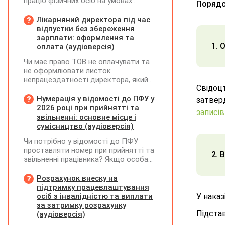
працю фізичних осіб на умовах
Порядо
трудового договору (контракту) або
на інших умовах, передбачених
Лікарняний директора під час
законодавством, Додаток Д1/
відпустки без збереження
Додаток ФІЗ-Д1 за відповідний
зарплати: оформлення та
період не подається
1.
О
оплата (аудіоверсія)
Чи має право ТОВ не оплачувати та
не оформлювати листок
непрацездатності директора, який
Свідоц
перебуває у відпустці без
збереження заробітної плати під час
Нумерація у відомості до ПФУ у
затве
призупинення діяльності
2026 році при прийнятті та
записів
підприємства?
звільненні: основне місце і
сумісництво (аудіоверсія)
Чи потрібно у відомості до ПФУ
проставляти номер при прийнятті та
2. 
звільненні працівника? Якщо особа
одночасно працювала за основним
місцем роботи та за сумісництвом,
Розрахунок внеску на
чи рахується це як два роботодавці?
підтримку працевлаштування
осіб з інвалідністю та виплати
У наказ
за затримку розрахунку
Підста
(аудіоверсія)