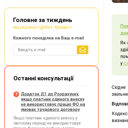
Головне за тиждень
По
від редакції «Дебет-Кредит»
док
Кожного понеділка на Ваш e-mail
Як 
зді
пом
у
с
Останні консультації
Схiдне
Додаток Д1 до Розрахунку,
звільни
якщо платник єдиного внеску
Відпов
не використовує працю ФО на
умовах трудового договору
Кодекс 
Якщо платник єдиного внеску у
визнан
звітному періоді не використовує