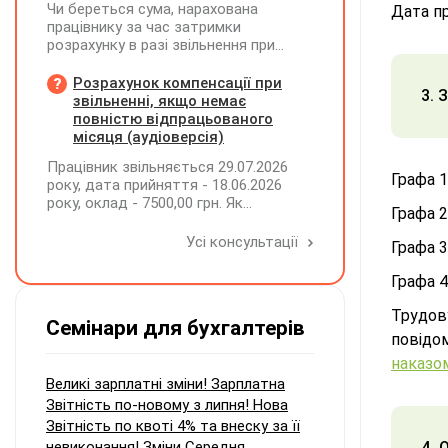
Чи береться сума, нарахована
Дата пр
працівнику за час затримки
розрахунку в разі звільнення при
обчсиленні середньомісячної
заробітної плати (винагороди), для
Розрахунок компенсації при
3. 
розрахунку внеску на підтримку
звільненні, якщо немає
працевлаштування осіб з
повністю відпрацьованого
інвалідністю?
місяця (аудіоверсія)
Працівник звільняється 29.07.2026
Графа 1
року, дата прийняття - 18.06.2026
року, оклад - 7500,00 грн. Як
Графа 2
розрахувати компенсацію трьох
невикористаних днів відпустки при
Усі консультації
Графа 3
звільненні?
Графа 4
Трудо
Семінари для бухгалтерів
повідо
наказом
Великі зарплатні зміни! Зарплатна
Звітність по-новому з липня! Нова
Звітність по квоті 4% та внеску за її
невиконання! Зміни Середня
4. 