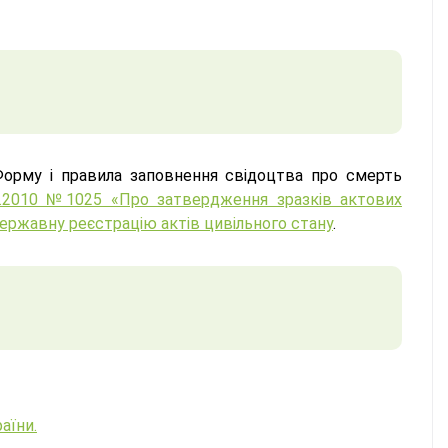
Форму і правила заповнення свідоцтва про смерть
11.2010 №1025 «Про затвердження зразків актових
 державну реєстрацію актів цивільного стану
.
раїни.