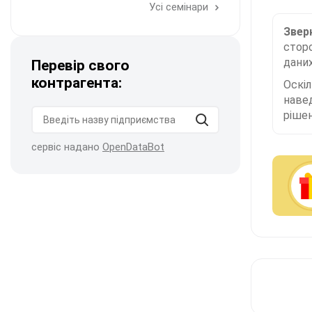
Усі семінари
Зверн
сторо
даних
Перевір свого
контрагента:
Оскі
наве
рішен
сервіс надано
OpenDataBot