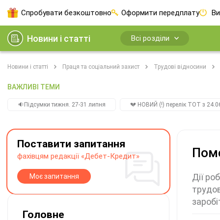
Спробувати безкоштовно
Оформити передплату
Ви
Новини і статті
Всі розділи
Новини і статті
Праця та соціальний захист
Трудові відносини
ВАЖЛИВІ ТЕМИ
🔉Підсумки тижня. 27-31 липня
💔 НОВИЙ (!) перелік ТОТ з 24.06
Поставити запитання
Поме
фахівцям редакції «Дебет-Кредит»
Дії ро
Моє запитання
трудов
заробі
Головне