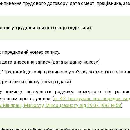
ипинення трудового договору: дата смерті працівника, заз
Запис у трудовій книжці (якщо ведеться):
: порядковий номер запису.
: дата внесення запису (дата видання наказу).
: "Трудовий договір припинено у зв’язку зі смертю працівника
: реквізити наказу (номер і дата).
ву книжку передають родичам померлого під розпи
мленням про вручення (
п. 4.3 Інструкції про порядок в
 Мінпраці, Мін’юсту, Мінсоцзахисту від 29.07.1993 №58
).
Оформлення табеля обліку робочого часу та нарахування 