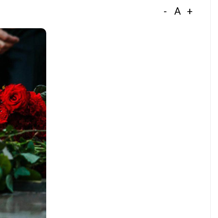
-
A
+