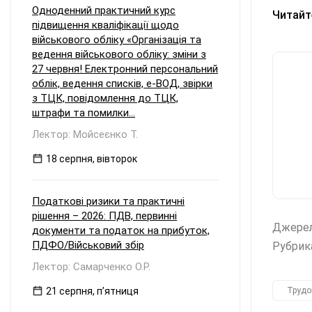
Одноденний практичний курс
Читайт
підвищення кваліфікації щодо
військового обліку «Організація та
ведення військового обліку: зміни з
27 червня! Електронний персональний
облік, ведення списків, е-ВОД, звірки
з ТЦК, повідомлення до ТЦК,
штрафи та помилки...
Лектор: Мойсеєнко Т.
18 серпня, вівторок
Податкові ризики та практичні
рішення – 2026: ПДВ, первинні
Джере
документи та податок на прибуток,
ПДФО/Військовий збір
Рубрик
Лектор: Самарченко О.Р.
21 серпня, пʼятниця
Трудо