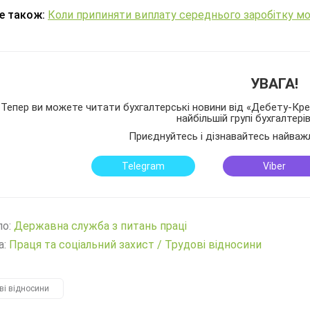
е також:
Коли припиняти виплату середнього заробітку моб
УВАГА!
Тепер ви можете читати бухгалтерські новини від «Дебету-Кред
найбільшій групі бухгалтері
Приєднуйтесь і дізнавайтесь найваж
Telegram
Viber
ло:
Державна служба з питань праці
а:
Праця та соціальний захист
/
Трудові відносини
ві відносини