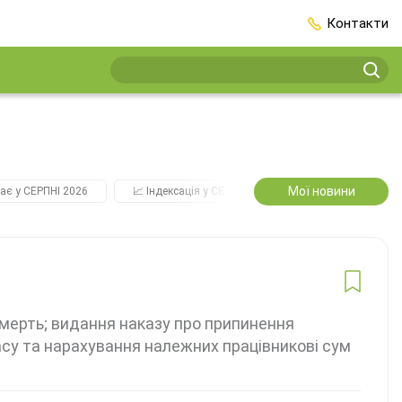
Контакти
Мої новини
ає у СЕРПНІ 2026
📈 Індексація у СЕРПНІ
2️⃣0️⃣2️⃣7️⃣ Усі ключо
мерть; видання наказу про припинення
асу та нарахування належних працівникові сум