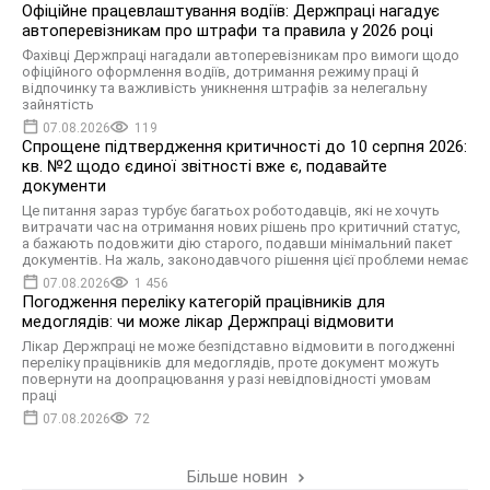
Офіційне працевлаштування водіїв: Держпраці нагадує
автоперевізникам про штрафи та правила у 2026 році
Фахівці Держпраці нагадали автоперевізникам про вимоги щодо
офіційного оформлення водіїв, дотримання режиму праці й
відпочинку та важливість уникнення штрафів за нелегальну
зайнятість
07.08.2026
119
Спрощене підтвердження критичності до 10 серпня 2026:
кв. №2 щодо єдиної звітності вже є, подавайте
документи
Це питання зараз турбує багатьох роботодавців, які не хочуть
витрачати час на отримання нових рішень про критичний статус,
а бажають подовжити дію старого, подавши мінімальний пакет
документів. На жаль, законодавчого рішення цієї проблеми немає
07.08.2026
1 456
Погодження переліку категорій працівників для
медоглядів: чи може лікар Держпраці відмовити
Лікар Держпраці не може безпідставно відмовити в погодженні
переліку працівників для медоглядів, проте документ можуть
повернути на доопрацювання у разі невідповідності умовам
праці
07.08.2026
72
Більше новин