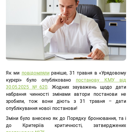
Як ми
повідомляли
раніше, 31 травня в «Урядовому
курєрі» було опубліковано
постанову КМУ від
30.05.2025 №620
. Жодних зауважень щодо дати
набрання чинності змінами автори постанови не
зробили, тож вони діють з 31 травня – дати
опублікування нової постанови!
Зміни було внесено як до Порядку бронювання, та і
до Критеріїв критичності, затверджених