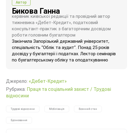
Автор
Бикова Ганна
керівник київської редакції та провідний автор
тижневика «Дебет-Кредит», податковий
консультант-практик з багаторічним досвідом
роботи головним бухгалтером
Закінчила Запорізький державний університет,
спеціальність "Облік та аудит". Понад 25 років
досвіду у бухгалтерії і податках. Лектор семінарів
по бухгалтерському обліку та оподаткуванню
Джерело:
«Дебет-Кредит»
Рубрика:
Праця та соціальний захист
/
Трудові
відносини
Трудові відносини
Мобілізація
Воєнний стан
Бронювання