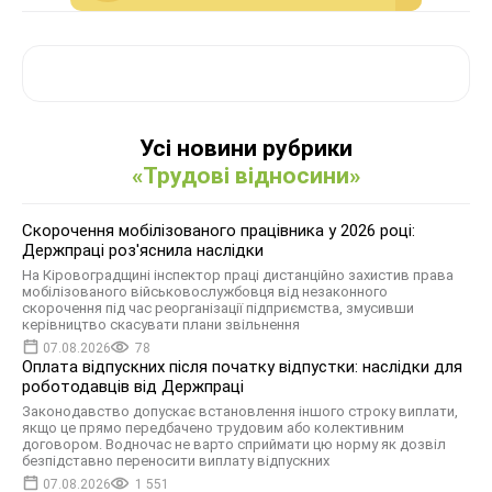
Усі новини рубрики
«Трудові відносини»
Скорочення мобілізованого працівника у 2026 році:
Держпраці роз'яснила наслідки
На Кіровоградщині інспектор праці дистанційно захистив права
мобілізованого військовослужбовця від незаконного
скорочення під час реорганізації підприємства, змусивши
керівництво скасувати плани звільнення
07.08.2026
78
Оплата відпускних після початку відпустки: наслідки для
роботодавців від Держпраці
Законодавство допускає встановлення іншого строку виплати,
якщо це прямо передбачено трудовим або колективним
договором. Водночас не варто сприймати цю норму як дозвіл
безпідставно переносити виплату відпускних
07.08.2026
1 551