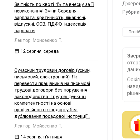
Джере
Звітність по квоті 4% та внеску за її
невиконання! Зміни Середня
Рубрик
зарплата: критичність, лікарняні,
відпускні. ЄСВ, ПДФО, індексація
зарплати
Пенсі
Лектор: Мойсеєнко Т.
12 серпня, середа
Зверн
сторо
даних
Сучасний трудовий договір (усний,
письмовий, електронний). Як
Оскі
перевести працівників на письмові
наве
трудові договори без порушення
рішен
законодавства. Трудові функції і
компетентності на основі
професійного стандарту без
дублювання посадової інструкції...
Лектор: Мойсеєнко Т.
14 серпня, пʼятниця