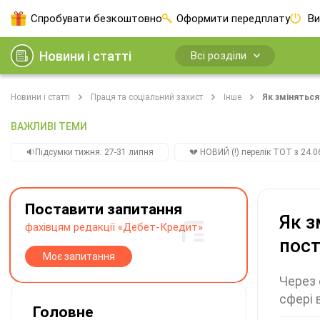
Спробувати безкоштовно
Оформити передплату
Ви
Новини і статті
Всі розділи
Новини і статті
Праця та соціальний захист
Інше
Як змінятьс
ВАЖЛИВІ ТЕМИ
🔉Підсумки тижня. 27-31 липня
💔 НОВИЙ (!) перелік ТОТ з 24.06
Поставити запитання
Як з
фахівцям редакції «Дебет-Кредит»
пос
Моє запитання
Через 
сфері 
Головне