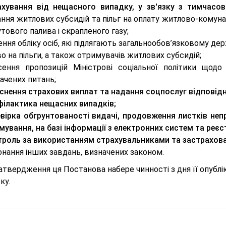
ахування від нещасного випадку, у зв'язку з тимчасо
ння житлових субсидій та пільг на оплату житлово-комуна
тового палива і скрапленого газу;
ння обліку осіб, які підлягають загальнообов’язковому де
о на пільги, а також отримувачів житлових субсидій;
сення пропозицій Міністрові соціальної політики щодо
ачених питань;
йснення страхових виплат та надання соцпослуг відповід
філактика нещасних випадків;
евірка обгрунтованості видачі, продовження листків неп
ування, на базі інформації з електронних систем та реєст
троль за використанням страхувальниками та застрахов
нання інших завдань, визначених законом.
затвердження ця Постанова набере чинності з дня її опублік
ку.