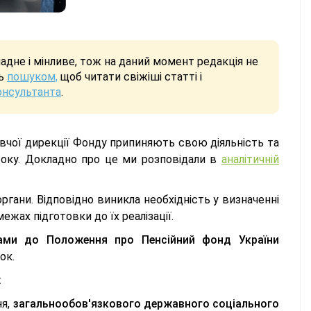
дне і мінливе, тож на даний момент редакція не
сь
пошуком,
щоб читати свіжіші статті і
онсультанта
.
вчої дирекції Фонду припиняють свою діяльність та
року. Докладно про це ми розповідали в
аналітичній
гани. Відповідно виникла необхідність у визначенні
жах підготовки до їх реалізації.
ами до Положення про Пенсійний фонд України
ок.
:
ня,
загальнообов'язкового державного соціального