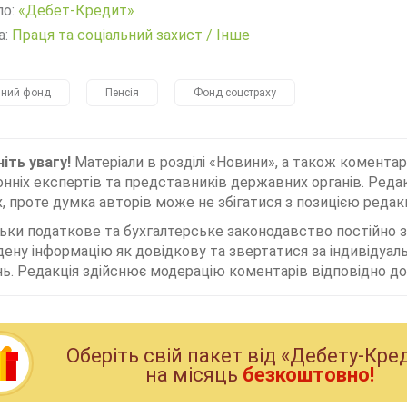
ло:
«Дебет-Кредит»
а:
Праця та соціальний захист
/
Інше
йний фонд
Пенсія
Фонд соцстраху
іть увагу!
Матеріали в розділі «Новини», а також коментар
нніх експертів та представників державних органів. Редак
, проте думка авторів може не збігатися з позицією редакц
льки податкове та бухгалтерське законодавство постійно
дену інформацію як довідкову та звертатися за індивідуа
ь. Редакція здійснює модерацію коментарів відповідно до 
Оберiть свiй пакет вiд «Дебету-Кре
на мiсяць
безкоштовно!