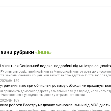
овини рубрики
«Інше»
ні зʼявиться Соціальний кодекс: подробиці від міністра соцполіт
ВРУ з питань соціальної політики та Мінсоцполітики готують до внесенн
ста законів, оновити соціальний захист за стандартами ЄС та запровади
.2026
139
 утримання паю при обчислені розміру субсидії: чи враховується
кий приносить домогосподарству земельний пай (за період, коли його от
 обчислюється з урахуванням доходу, отриманого за пай
.2026
109
авила роботи Реєстру медичних висновків: зміни від МОЗ діють 
ло зміни до ведення Реєстру медичних висновків і порядку формування