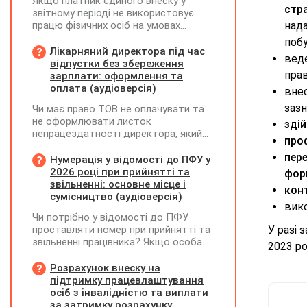
Якщо платник єдиного внеску у
стр
звітному періоді не використовує
працю фізичних осіб на умовах
нада
трудового договору (контракту) або
побу
на інших умовах, передбачених
Лікарняний директора під час
веде
законодавством, Додаток Д1/
відпустки без збереження
Додаток ФІЗ-Д1 за відповідний
прав
зарплати: оформлення та
період не подається
оплата (аудіоверсія)
вне
зазн
Чи має право ТОВ не оплачувати та
не оформлювати листок
зді
непрацездатності директора, який
про
перебуває у відпустці без
пер
збереження заробітної плати під час
Нумерація у відомості до ПФУ у
призупинення діяльності
2026 році при прийнятті та
форм
підприємства?
звільненні: основне місце і
кон
сумісництво (аудіоверсія)
вико
Чи потрібно у відомості до ПФУ
проставляти номер при прийнятті та
У разі 
звільненні працівника? Якщо особа
2023 ро
одночасно працювала за основним
місцем роботи та за сумісництвом,
Розрахунок внеску на
чи рахується це як два роботодавці?
підтримку працевлаштування
осіб з інвалідністю та виплати
за затримку розрахунку