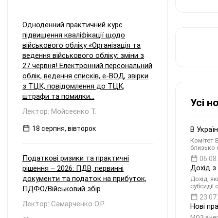
Одноденний практичний курс
підвищення кваліфікації щодо
військового обліку «Організація та
ведення військового обліку: зміни з
27 червня! Електронний персональний
облік, ведення списків, е-ВОД, звірки
з ТЦК, повідомлення до ТЦК,
штрафи та помилки...
Усі н
Лектор: Мойсеєнко Т.
18 серпня, вівторок
В Украї
Комітет 
близько 
Податкові ризики та практичні
06.08
Дохід з
рішення – 2026: ПДВ, первинні
документи та податок на прибуток,
Дохід, я
субсидії
ПДФО/Військовий збір
23.07
Лектор: Самарченко О.Р.
Нові пр
МОЗ внес