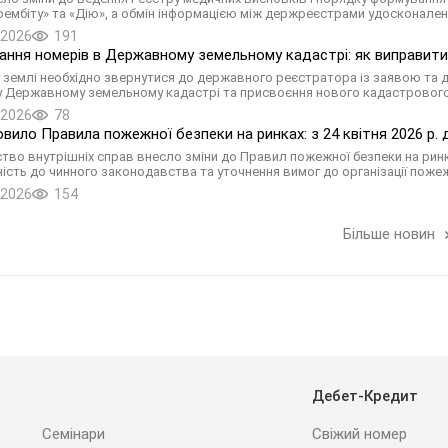
рембіту» та «Дію», а обмін інформацією між держреєстрами удосконале
.2026
191
ння номерів в Державному земельному кадастрі: як виправити
 землі необхідно звернутися до державного реєстратора із заявою т
у Державному земельному кадастрі та присвоєння нового кадастрового
.2026
78
вило Правила пожежної безпеки на ринках: з 24 квітня 2026 р.
ство внутрішніх справ внесло зміни до Правил пожежної безпеки на рин
ність до чинного законодавства та уточнення вимог до організації поже
.2026
154
Більше новин
Дебет-Кредит
Семінари
Свіжий номер