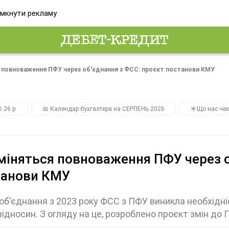
мкнути рекламу
я повноваження ПФУ через об'єднання з ФСС: проєкт постанови КМУ
.26 р.
📅 Календар бухгалтера на СЕРПЕНЬ 2026
☀️Що нас чек
міняться повноваження ПФУ через о
танови КМУ
об'єднання з 2023 року ФСС з ПФУ виникла необхідні
відносин. З огляду на це, розроблено проєкт змін д