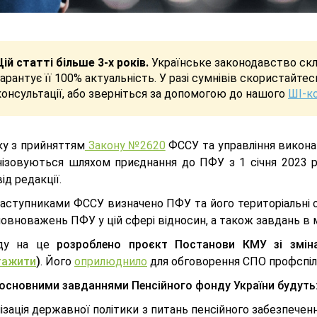
Цій статті більше 3-х років.
Українське законодавство скла
гарантує її 100% актуальність. У разі сумнівів скористайте
консультації, або зверніться за допомогою до нашого
ШІ-к
ку з прийняттям
Закону №2620
ФССУ та управління викона
нізовуються шляхом приєднання до ПФУ з 1 січня 2023 
від редакції.
аступниками ФССУ визначено ПФУ та його територіальні ор
овноважень ПФУ у цій сфері відносин, а також завдань в ме
яду на це
розроблено проєкт Постанови КМУ зі змін
тажити
)
. Його
оприлюднило
для обговорення СПО профспіл
основними завданнями Пенсійного фонду України будуть
ізація державної політики з питань пенсійного забезпечен