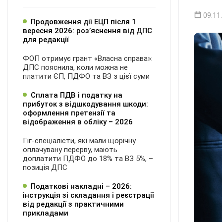
09.11
Продовження дії ЕЦП після 1
вересня 2026: розʼяснення від ДПС
для редакції
ФОП отримує грант «Власна справа»:
ДПС пояснила, коли можна не
платити ЄП, ПДФО та ВЗ з цієї суми
Сплата ПДВ і податку на
прибуток з відшкодування шкоди:
оформлення претензії та
відображення в обліку – 2026
Гіг-спеціалісти, які мали щорічну
оплачувану перерву, мають
доплатити ПДФО до 18% та ВЗ 5%, –
позиція ДПС
Податкові накладні – 2026:
інструкція зі складання і реєстрації
від редакції з практичними
прикладами