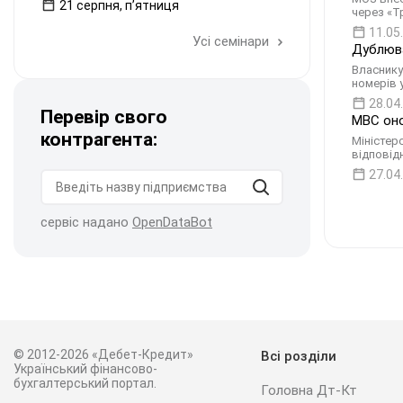
21 серпня, пʼятниця
через «Т
11.05
Усі семінари
Дублюва
Власнику
номерів 
28.04
Перевір свого
МВС оно
контрагента:
Міністер
відповід
27.04
сервіс надано
OpenDataBot
© 2012-2026 «Дебет-Кредит»
Всі розділи
Український фінансово-
бухгалтерський портал.
Головна Дт-Кт