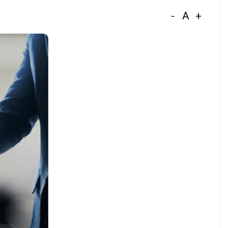
-
A
+