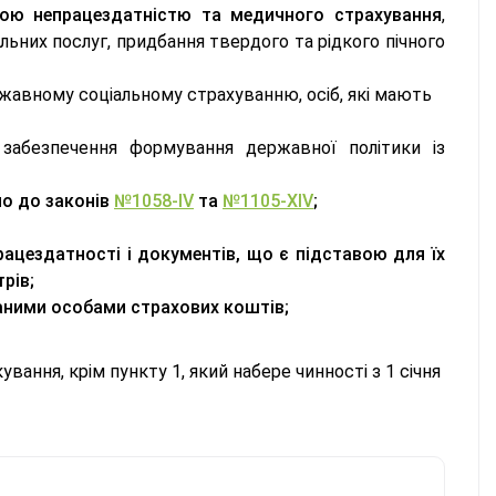
вою непрацездатністю та медичного страхування
,
льних послуг, придбання твердого та рідкого пічного
ржавному соціальному страхуванню, осіб, які мають
 забезпечення формування державної політики із
но до законів
№1058-IV
та
№1105-XIV
;
рацездатності і документів, що є підставою для їх
рів;
аними особами страхових коштів;
ування, крім пункту 1, який набере чинності з 1 січня