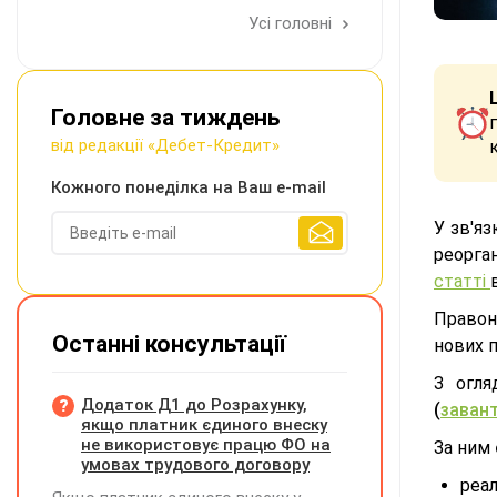
Усі головні
Головне за тиждень
від редакції «Дебет-Кредит»
Кожного понеділка на Ваш e-mail
У зв'яз
реорга
статті
Правон
Останні консультації
нових п
З огл
Додаток Д1 до Розрахунку,
(
заван
якщо платник єдиного внеску
не використовує працю ФО на
За ним
умовах трудового договору
реал