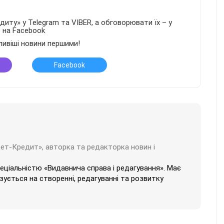
иту» у Telegram та VIBER, а обговорювати їх – у
в на Facebook
ливіші новини першими!
Facebook
бет-Кредит», авторка та редакторка новин і
пеціальністю «Видавнича справа і редагування». Має
ізується на створенні, редагуванні та розвитку