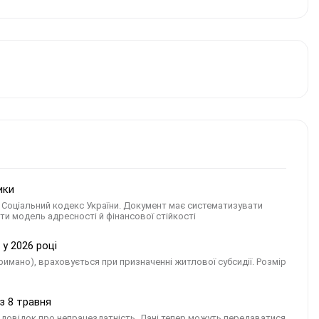
ики
я Соціальний кодекс України. Документ має систематизувати
ти модель адресності й фінансової стійкості
 у 2026 році
римано), враховується при призначенні житлової субсидії. Розмір
з 8 травня
 довідок про непрацездатність. Дані тепер можуть передаватися