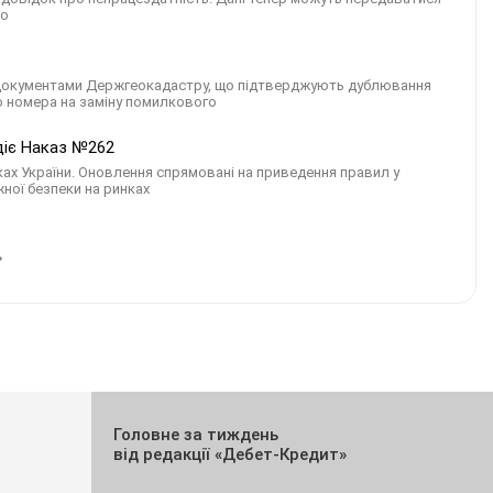
но
а документами Держгеокадастру, що підтверджують дублювання
 номера на заміну помилкового
 діє Наказ №262
ках України. Оновлення спрямовані на приведення правил у
жної безпеки на ринках
Головне за тиждень
від редакції «Дебет-Кредит»