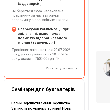
(аудіоверсія)
Чи береться сума, нарахована
працівнику за час затримки
розрахунку в разі звільнення при
обчсиленні середньомісячної
заробітної плати (винагороди), для
Розрахунок компенсації при
розрахунку внеску на підтримку
звільненні, якщо немає
працевлаштування осіб з
повністю відпрацьованого
інвалідністю?
місяця (аудіоверсія)
Працівник звільняється 29.07.2026
року, дата прийняття - 18.06.2026
року, оклад - 7500,00 грн. Як
розрахувати компенсацію трьох
невикористаних днів відпустки при
Усі консультації
звільненні?
Семінари для бухгалтерів
Великі зарплатні зміни! Зарплатна
Звітність по-новому з липня! Нова