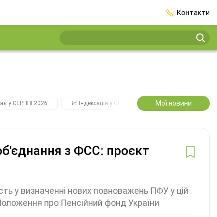
Контакти
Мої новини
ає у СЕРПНІ 2026
📈 Індексація у СЕРПНІ
2️⃣0️⃣2️⃣7️⃣ Усі ключо
б'єднання з ФСС: проєкт
сть у визначенні нових повноважень ПФУ у цій
о Положення про Пенсійний фонд України