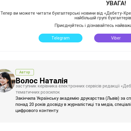
УВАГА!
Тепер ви можете читати бухгалтерські новини від «Дебету-Кред
найбільшій групі бухгалтері
Приєднуйтесь і дізнавайтесь найваж
Telegram
Viber
Автор
Волос Наталія
заступник керівника електронних сервісів редакції «Де
тематичних розсилок
Закінчила Українську академію друкарства (Львів) за с
понад 20 років досвіду в журналістиці та медіа, спеціал
цифрового контенту.