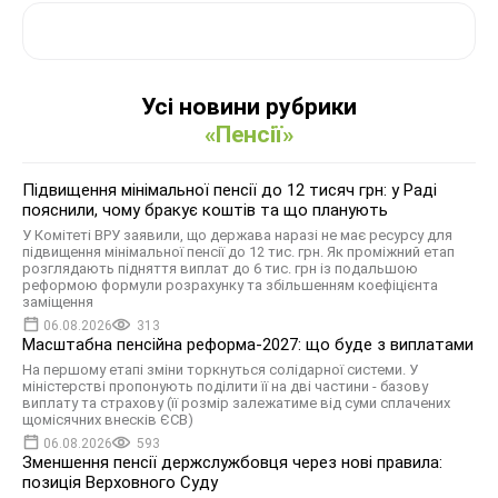
Усі новини рубрики
«Пенсії»
Підвищення мінімальної пенсії до 12 тисяч грн: у Раді
пояснили, чому бракує коштів та що планують
У Комітеті ВРУ заявили, що держава наразі не має ресурсу для
підвищення мінімальної пенсії до 12 тис. грн. Як проміжний етап
розглядають підняття виплат до 6 тис. грн із подальшою
реформою формули розрахунку та збільшенням коефіцієнта
заміщення
06.08.2026
313
Масштабна пенсійна реформа-2027: що буде з виплатами
На першому етапі зміни торкнуться солідарної системи. У
міністерстві пропонують поділити її на дві частини - базову
виплату та страхову (її розмір залежатиме від суми сплачених
щомісячних внесків ЄСВ)
06.08.2026
593
Зменшення пенсії держслужбовця через нові правила:
позиція Верховного Суду