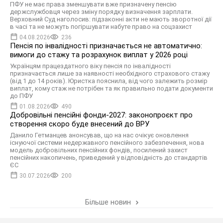
ПФУ не має права зменшувати вже призначену пенсію
держслужбовця через зміну порядку визначення зарплати.
Верховний Суд наголосив: підзаконні акти не мають зворотної дії
в часі та не можуть погіршувати набуте право на соцзахист
04.08.2026
236
Пенсія по інвалідності призначається не автоматично:
вимоги до стажу та розрахунок виплат у 2026 році
Українцям працездатного віку пенсія по інвалідності
призначається лише за наявності необхідного страхового стажу
(від 1 до 14 років). Юристка пояснила, від чого залежить розмір
виплат, кому стаж не потрібен та як правильно подати документи
до ПФУ
01.08.2026
490
Добровільні пенсійні фонди-2027: законопроєкт про
створення скоро буде внесений до ВРУ
Данило Гетманцев анонсував, що на нас очікує оновлення
існуючої системи недержавного пенсійного забезпечення, нова
модель добровільних пенсійних фондів, посилений захист
пенсійних накопичень, приведений у відповідність до стандартів
ЄС
30.07.2026
200
Більше новин