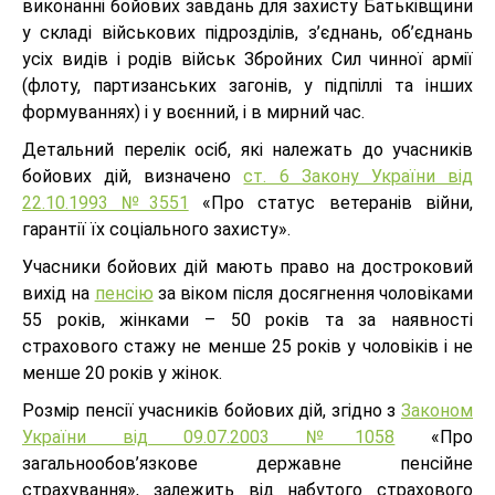
виконанні бойових завдань для захисту Батьківщини
у складі військових підрозділів, з’єднань, об’єднань
усіх видів і родів військ Збройних Сил чинної армії
(флоту, партизанських загонів, у підпіллі та інших
формуваннях) і у воєнний, і в мирний час.
Детальний перелік осіб, які належать до учасників
бойових дій, визначено
ст. 6 Закону України від
22.10.1993 №3551
«Про статус ветеранів війни,
гарантії їх соціального захисту».
Учасники бойових дій мають право на достроковий
вихід на
пенсію
за віком після досягнення чоловіками
55 років, жінками – 50 років та за наявності
страхового стажу не менше 25 років у чоловіків і не
менше 20 років у жінок.
Розмір пенсії учасників бойових дій, згідно з
Законом
України від 09.07.2003 №1058
«Про
загальнообов’язкове державне пенсійне
страхування», залежить від набутого страхового