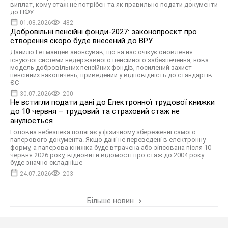
виплат, кому стаж не потрібен та як правильно подати документи
до ПФУ
01.08.2026
482
Добровільні пенсійні фонди-2027: законопроєкт про
створення скоро буде внесений до ВРУ
Данило Гетманцев анонсував, що на нас очікує оновлення
існуючої системи недержавного пенсійного забезпечення, нова
модель добровільних пенсійних фондів, посилений захист
пенсійних накопичень, приведений у відповідність до стандартів
ЄС
30.07.2026
200
Не встигли подати дані до Електронної трудової книжки
до 10 червня – трудовий та страховий стаж не
анулюється
Головна небезпека полягає у фізичному збереженні самого
паперового документа. Якщо дані не переведені в електронну
форму, а паперова книжка буде втрачена або зіпсована після 10
червня 2026 року, відновити відомості про стаж до 2004 року
буде значно складніше
24.07.2026
203
Більше новин