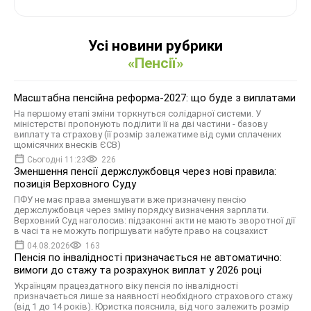
Усі новини рубрики
«Пенсії»
Масштабна пенсійна реформа-2027: що буде з виплатами
На першому етапі зміни торкнуться солідарної системи. У
міністерстві пропонують поділити її на дві частини - базову
виплату та страхову (її розмір залежатиме від суми сплачених
щомісячних внесків ЄСВ)
Сьогодні 11:23
226
Зменшення пенсії держслужбовця через нові правила:
позиція Верховного Суду
ПФУ не має права зменшувати вже призначену пенсію
держслужбовця через зміну порядку визначення зарплати.
Верховний Суд наголосив: підзаконні акти не мають зворотної дії
в часі та не можуть погіршувати набуте право на соцзахист
04.08.2026
163
Пенсія по інвалідності призначається не автоматично:
вимоги до стажу та розрахунок виплат у 2026 році
Українцям працездатного віку пенсія по інвалідності
призначається лише за наявності необхідного страхового стажу
(від 1 до 14 років). Юристка пояснила, від чого залежить розмір