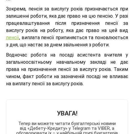
Зокрема, пенсія за вислугу років призначається при
залишенні роботи, яка дає право на цю пенсію. У разі
працевлаштування після призначення пенсії за
вислугу років на роботу, яка дає право на цей вид
пенсії
, виплата пенсії припиняється та поновлюється
з дня, що настає за днем звільнення з роботи.
Водночас робота на посаді асистента вчителя у
загальноосвітньому навчальному закладі не дає
права на призначення пенсії за вислугу років. Таким
чином, факт роботи на зазначеній посаді не впливає
на виплату пенсії за вислугу років.
УВАГА!
Тепер ви можете читати бухгалтерські новини
від «Дебету-Кредиту» у Telegram та VIBER, а
обговорювати їх – у найбільшій групі бухгалтерів