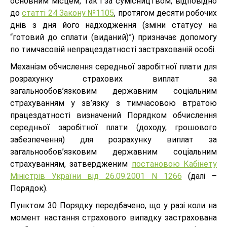
основним місцем, так і за сумісництвом, відповідно
до
статті 24 Закону №1105
, протягом десяти робочих
днів з дня його надходження (зміни статусу на
“готовий до сплати (виданий)”) призначає допомогу
по тимчасовій непрацездатності застрахованій особі.
Механізм обчислення середньої заробітної плати для
розрахунку страхових виплат за
загальнообов’язковим державним соціальним
страхуванням у зв’язку з тимчасовою втратою
працездатності визначений Порядком обчислення
середньої заробітної плати (доходу, грошового
забезпечення) для розрахунку виплат за
загальнообов’язковим державним соціальним
страхуванням, затвердженим
постановою Кабінету
Міністрів України від 26.09.2001 N 1266
(далі –
Порядок).
Пунктом 30 Порядку передбачено, що у разі коли на
момент настання страхового випадку застрахована