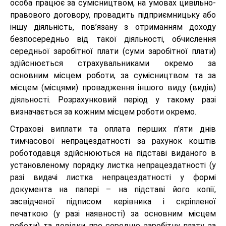
особа працює за сумісництвом, на умовах цивільно-
правового договору, провадить підприємницьку або
іншу діяльність, пов’язану з отриманням доходу
безпосередньо від такої діяльності, обчислення
середньої заробітної плати (суми заробітної плати)
здійснюється страхувальниками окремо за
основним місцем роботи, за сумісництвом та за
місцем (місцями) провадження іншого виду (видів)
діяльності. Розрахунковий період у такому разі
визначається за кожним місцем роботи окремо.
Страхові виплати та оплата перших п’яти днів
тимчасової непрацездатності за рахунок коштів
роботодавця здійснюються на підставі виданого в
установленому порядку листка непрацездатності (у
разі видачі листка непрацездатності у формі
документа на папері – на підставі його копії,
засвідченої підписом керівника і скріпленої
печаткою (у разі наявності) за основним місцем
роботи) та довідки про середню заробітну плату за