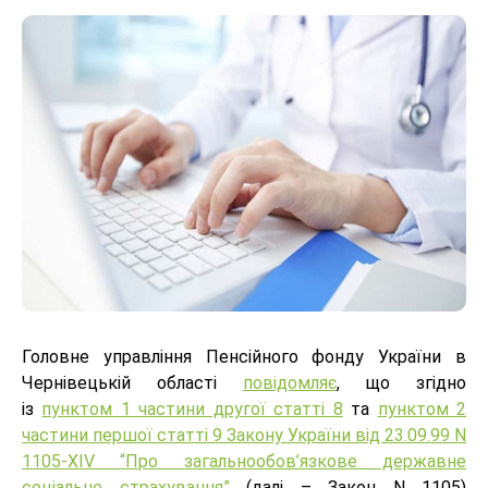
Головне управління Пенсійного фонду України в
Чернівецькій області
повідомляє
, що згідно
із
пунктом 1 частини другої статті 8
та
пунктом 2
частини першої статті 9 Закону України від 23.09.99 N
1105-XIV “Про загальнообов’язкове державне
соціальне страхування”
(далі – Закон N 1105)