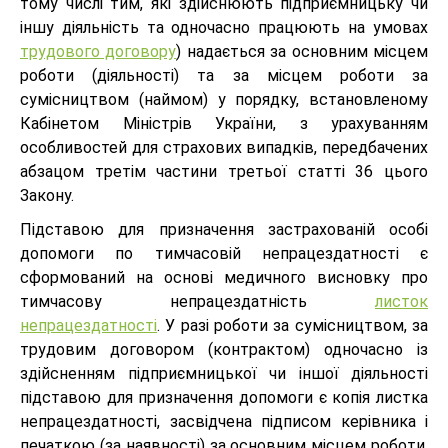
тому числі тим, які здійснюють підприємницьку чи
іншу діяльність та одночасно працюють на умовах
трудового договору
) надається за основним місцем
роботи (діяльності) та за місцем роботи за
сумісництвом (наймом) у порядку, встановленому
Кабінетом Міністрів України, з урахуванням
особливостей для страхових випадків, передбачених
абзацом третім частини третьої статті 36 цього
Закону.
Підставою для призначення застрахованій особі
допомоги по тимчасовій непрацездатності є
сформований на основі медичного висновку про
тимчасову непрацездатність
листок
непрацездатності
. У разі роботи за сумісництвом, за
трудовим договором (контрактом) одночасно із
здійсненням підприємницької чи іншої діяльності
підставою для призначення допомоги є копія листка
непрацездатності, засвідчена підписом керівника і
печаткою (за наявності) за основним місцем роботи.