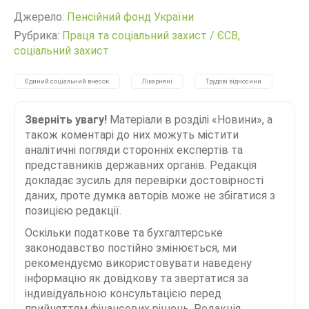
Джерело:
Пенсійний фонд України
Рубрика:
Праця та соціальний захист
/
ЄСВ,
соціальний захист
Єдиний соціальний внесок
Лікарняні
Трудові відносини
Зверніть увагу!
Матеріали в розділі «Новини», а
також коментарі до них можуть містити
аналітичні погляди сторонніх експертів та
представників державних органів. Редакція
докладає зусиль для перевірки достовірності
даних, проте думка авторів може не збігатися з
позицією редакції.
Оскільки податкове та бухгалтерське
законодавство постійно змінюється, ми
рекомендуємо використовувати наведену
інформацію як довідкову та звертатися за
індивідуальною консультацією перед
прийняттям фінансових рішень. Редакція