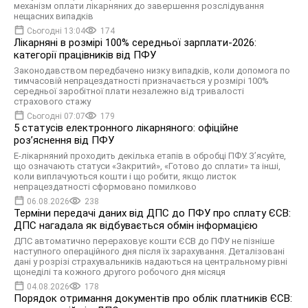
механізм оплати лікарняних до завершення розслідування
нещасних випадків
Сьогодні 13:04
174
Лікарняні в розмірі 100% середньої зарплати-2026:
категорії працівників від ПФУ
Законодавством передбачено низку випадків, коли допомога по
тимчасовій непрацездатності призначається у розмірі 100%
середньої заробітної плати незалежно від тривалості
страхового стажу
Сьогодні 07:07
179
5 статусів електронного лікарняного: офіційне
роз’яснення від ПФУ
Е-лікарняний проходить декілька етапів в обробці ПФУ. З’ясуйте,
що означають статуси «Закритий», «Готово до сплати» та інші,
коли виплачуються кошти і що робити, якщо листок
непрацездатності сформовано помилково
06.08.2026
238
Терміни передачі даних від ДПС до ПФУ про сплату ЄСВ:
ДПС нагадала як відбувається обмін інформацією
ДПС автоматично перераховує кошти ЄСВ до ПФУ не пізніше
наступного операційного дня після їх зарахування. Деталізовані
дані у розрізі страхувальників надаються на центральному рівні
щонеділі та кожного другого робочого дня місяця
04.08.2026
178
Порядок отримання документів про облік платників ЄСВ: