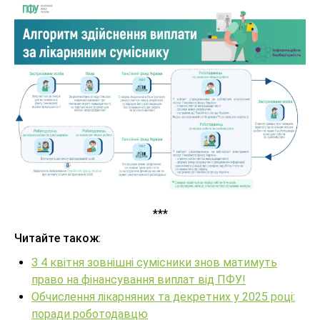
***
Читайте також
:
З 4 квітня зовнішні сумісники знов матимуть
право на фінансування виплат від ПФУ!
Обчислення лікарняних та декретних у 2025 році:
поради роботодавцю