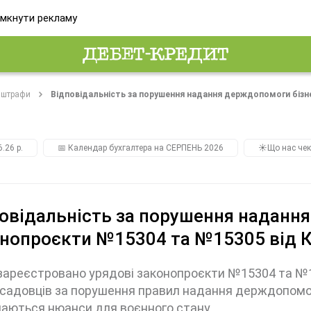
мкнути рекламу
і штрафи
Відповідальність за порушення надання держдопомоги бізн
.26 р.
📅 Календар бухгалтера на СЕРПЕНЬ 2026
☀️Що нас чек
овідальність за порушення надання
нопроєкти №15304 та №15305 від 
зареєстровано урядові законопроєкти №15304 та №1
садовців за порушення правил надання держдопомог
аються нюанси для воєнного стану