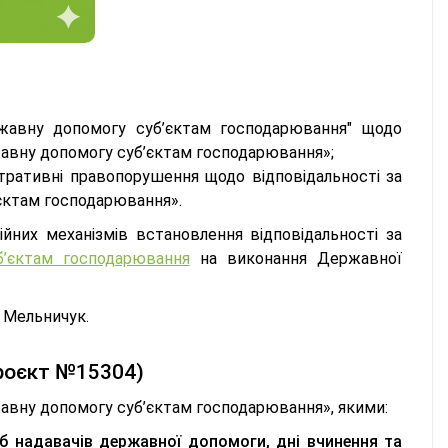
жавну допомогу суб’єктам господарювання" щодо
жавну допомогу суб’єктам господарювання»;
тративні правопорушення щодо відповідальності за
єктам господарювання».
йних механізмів встановлення відповідальності за
б’єктам господарювання
на виконання Державної
 Мельничук.
проєкт №15304)
авну допомогу суб’єктам господарювання», якими:
іб надавачів державної допомоги, дні вчинення та