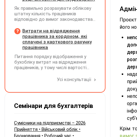
Адмін
Як правильно розрахувати облікову
штатну кількість працівників
відповідно до вимог законодавства
Проєкт
у 2026 році?
його н
Витрати на відрядження
працівника за кордоном, які
неп
сплачені з карткового рахунку
доп
працівника
дер
Питання порядку відображення у
роз
бухобліку витрат на відрядження
дер
працівників, у тому числі вартості
проживання в готелі, яке сплачено з
над
карткового рахунку працівника та
Усі консультації
при
підтвердження таких операцій
док
первинними документами, належать
до компетенції Мінфіну
неп
орг
Семінари для бухгалтерів
інф
суб’
Сумісники на підприємстві – 2026
Крім то
Прийняття • Військовий облік •
Бронювання • Робочий час •
вимог 