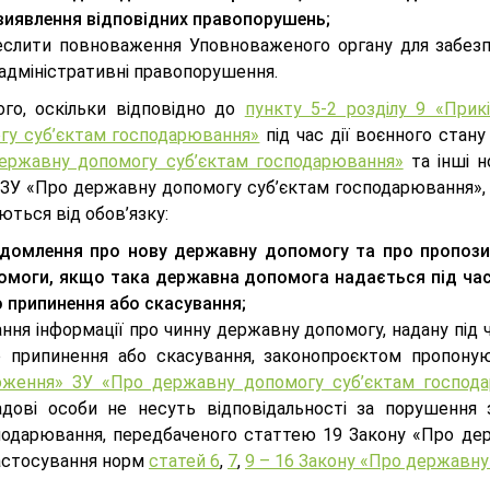
 виявлення відповідних правопорушень;
еслити повноваження Уповноваженого органу для забезп
 адміністративні правопорушення.
ого, оскільки відповідно до
пункту 5-2 розділу 9 «Прик
гу суб’єктам господарювання»
під час дії воєнного стан
ержавну допомогу суб’єктам господарювання»
та інші н
 ЗУ «Про державну допомогу суб’єктам господарювання», 
ються від обов’язку:
ідомлення про нову державну допомогу та про пропозиц
омоги, якщо така державна допомога надається під час 
о припинення або скасування;
ння інформації про чинну державну допомогу, надану під ч
о припинення або скасування, законопроєктом пропон
оження» ЗУ «Про державну допомогу суб’єктам господ
адові особи не несуть відповідальності за порушення
подарювання, передбаченого статтею 19 Закону «Про дер
астосування норм
статей 6
,
7
,
9 – 16 Закону «Про державн