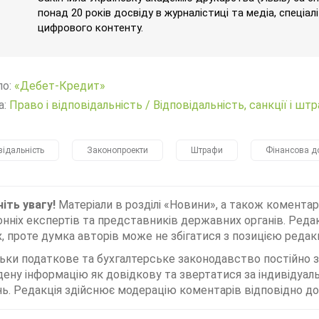
понад 20 років досвіду в журналістиці та медіа, спеціал
цифрового контенту.
ло:
«Дебет-Кредит»
а:
Право і відповідальність
/
Відповідальність, санкції і шт
відальність
Законопроекти
Штрафи
Фінансова д
іть увагу!
Матеріали в розділі «Новини», а також коментар
нніх експертів та представників державних органів. Редак
, проте думка авторів може не збігатися з позицією редакц
льки податкове та бухгалтерське законодавство постійно
дену інформацію як довідкову та звертатися за індивідуа
ь. Редакція здійснює модерацію коментарів відповідно до 