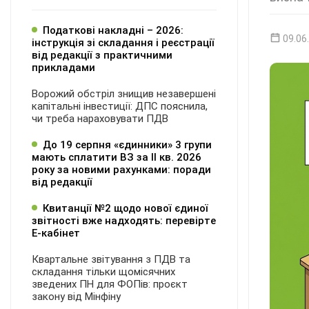
Податкові накладні – 2026:
09.06
інструкція зі складання і реєстрації
від редакції з практичними
прикладами
Ворожий обстріл знищив незавершені
капітальні інвестиції: ДПС пояснила,
чи треба нараховувати ПДВ
До 19 серпня «єдинники» 3 групи
мають сплатити ВЗ за ІІ кв. 2026
року за новими рахунками: поради
від редакції
Квитанції №2 щодо нової єдиної
звітності вже надходять: перевірте
Е-кабінет
Квартальне звітування з ПДВ та
складання тільки щомісячних
зведених ПН для ФОПів: проєкт
закону від Мінфіну