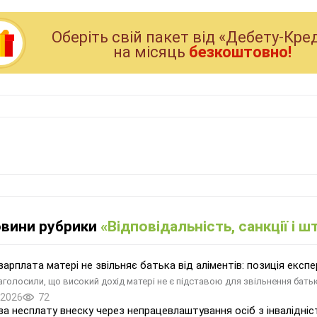
Оберiть свiй пакет вiд «Дебету-Кре
на мiсяць
безкоштовно!
овини рубрики
«Відповідальність, санкції і 
зарплата матері не звільняє батька від аліментів: позиція експе
наголосили, що високий дохід матері не є підставою для звільнення бать
.2026
72
а несплату внеску через непрацевлаштування осіб з інвалідні