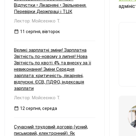
Відпустки • Лікарняні • Звільнення.
адміні
Перевірки Держпраці і ТЦК
Лектор: Мойсеєнко Т.
11 серпня, вівторок
Великі зарплатні зміни! Зарплатна
Звітність по-новому з липня! Нова
Звітність по квоті 4% та внеску за її
невиконання! Зміни Середня
зарплата: критичність, лікарняні,
відпускні. ЄСВ, ПДФО, індексація
зарплати
Лектор: Мойсеєнко Т.
12 серпня, середа
Сучасний трудовий договір (усний,
письмовий, електронний). Як