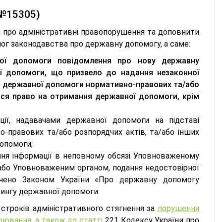
 №15305)
 про адміністративні правопорушення та доповнити
ог законодавства про державну допомогу, а саме:
ої допомоги повідомлення про нову державну
ї допомоги, що призвело до надання незаконної
и державної допомоги нормативно-правових та/або
ься право на отримання державної допомоги, крім
ції, надавачами державної допомоги на підставі
правових та/або розпорядчих актів, та/або інших
допомоги;
ння інформації в неповному обсязі Уповноваженому
або Уповноваженим органом, подання недостовірної
бачено Законом України «Про державну допомогу
рингу державної допомоги.
строків адміністративного стягнення за
порушення
ювання, а також до статті
221 Кодексу України про