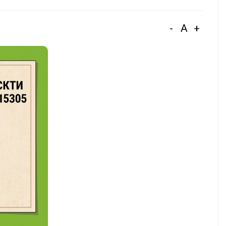
-
A
+