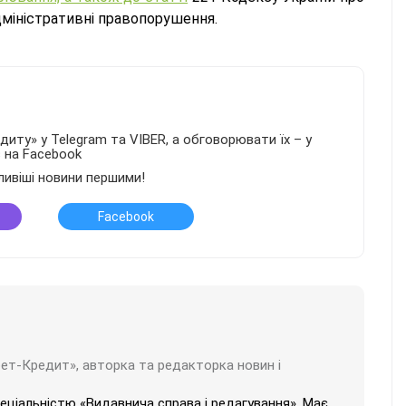
дміністративні правопорушення.
иту» у Telegram та VIBER, а обговорювати їх – у
в на Facebook
ливіші новини першими!
Facebook
бет-Кредит», авторка та редакторка новин і
пеціальністю «Видавнича справа і редагування». Має