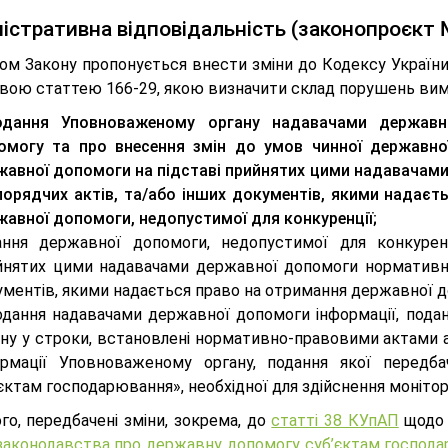
істративна відповідальність (законопроєкт
ом Закону пропонується внести зміни до Кодексу України
овою статтею 166-29, якою визначити склад порушень вим
одання Уповноваженому органу надавачами державн
омогу та про внесення змін до умов чинної державно
жавної допомоги на підставі прийнятих цими надавачам
порядчих актів, та/або інших документів, якими надаєт
жавної допомоги, недопустимої для конкуренції;
ання державної допомоги, недопустимої для конкурен
йнятих цими надавачами державної допомоги нормативно-
ументів, якими надається право на отримання державної 
одання надавачами державної допомоги інформації, пода
ану у строки, встановлені нормативно-правовими актами 
ормації Уповноваженому органу, подання якої перед
єктам господарювання», необхідної для здійснення моніто
го, передбачені зміни, зокрема, до
статті 38 КУпАП
щодо 
законодавства про державну допомогу суб’єктам господар