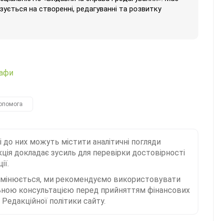
ізується на створенні, редагуванні та розвитку
рафи
опомога
і до них можуть містити аналітичні погляди
ція докладає зусиль для перевірки достовірності
ії.
 змінюється, ми рекомендуємо використовувати
льною консультацією перед прийняттям фінансових
Редакційної політики сайту.