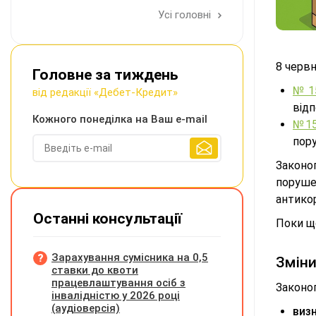
Усі головні
8 черв
Головне за тиждень
№1
від редакції «Дебет-Кредит»
від
Кожного понеділка на Ваш e-mail
№15
пор
Законо
поруше
антикор
Останні консультації
Поки щ
Зарахування сумісника на 0,5
Зміни
ставки до квоти
працевлаштування осіб з
Законо
інвалідністю у 2026 році
(аудіоверсія)
виз