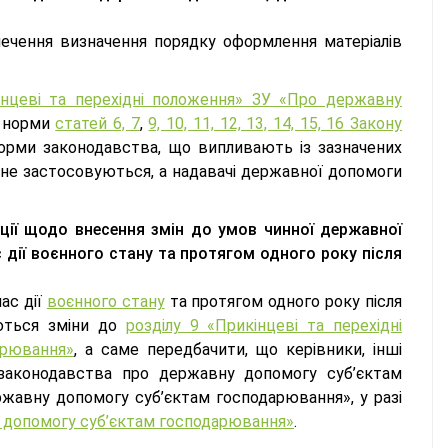
ечення визначення порядку оформлення матеріалів
інцеві та перехідні положення» ЗУ «Про державну
у норми
статей 6, 7
,
9, 10, 11, 12, 13, 14, 15, 16 Закону
орми законодавства, що випливають із зазначених
не застосовуються, а надавачі державної допомоги
ії щодо внесення змін до умов чинної державної
дії воєнного стану та протягом одного року після
ас дії
воєнного стану
та протягом одного року після
уються зміни до
розділу 9 «Прикінцеві та перехідні
арювання»
, а саме передбачити, що керівники, інші
 законодавства про державну допомогу суб’єктам
жавну допомогу суб’єктам господарювання», у разі
у допомогу суб’єктам господарювання»
.