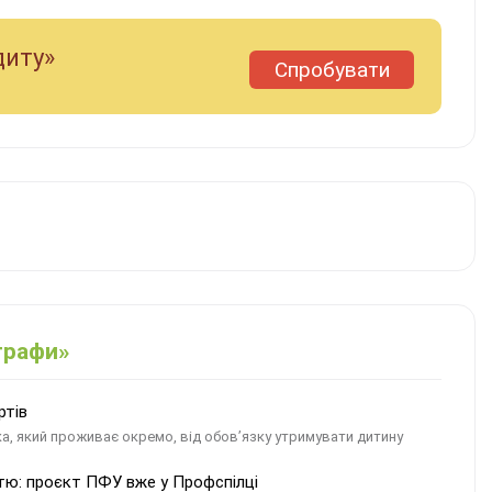
диту»
Спробувати
штрафи»
ртів
ка, який проживає окремо, від обов’язку утримувати дитину
стю: проєкт ПФУ вже у Профспілці