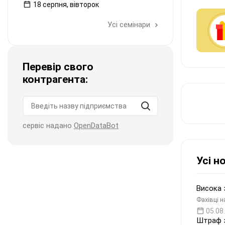
18 серпня, вівторок
Усі семінари
Перевір свого
контрагента:
сервіс надано
OpenDataBot
Усі н
Висока 
Фахівці 
05.08
Штраф з