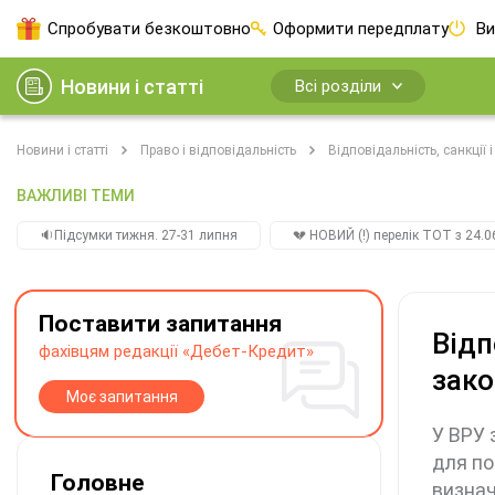
Спробувати безкоштовно
Оформити передплату
Ви
Новини і статті
Всі розділи
Новини і статті
Право і відповідальність
Відповідальність, санкції 
ВАЖЛИВІ ТЕМИ
🔉Підсумки тижня. 27-31 липня
💔 НОВИЙ (!) перелік ТОТ з 24.06
Поставити запитання
Відп
фахівцям редакції «Дебет-Кредит»
зако
Моє запитання
У ВРУ 
для по
Головне
визнач