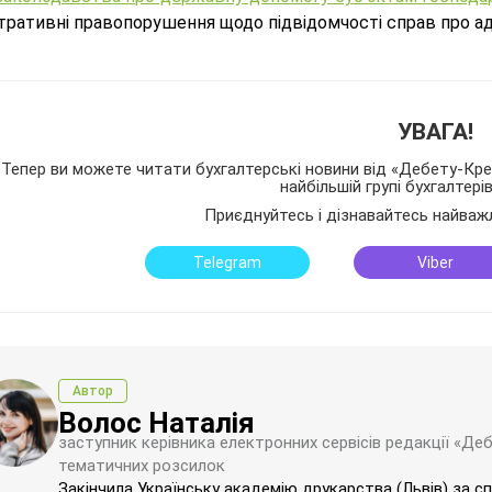
стративні правопорушення щодо підвідомчості справ про а
УВАГА!
Тепер ви можете читати бухгалтерські новини від «Дебету-Кред
найбільшій групі бухгалтері
Приєднуйтесь і дізнавайтесь найваж
Telegram
Viber
Автор
Волос Наталія
заступник керівника електронних сервісів редакції «Де
тематичних розсилок
Закінчила Українську академію друкарства (Львів) за с