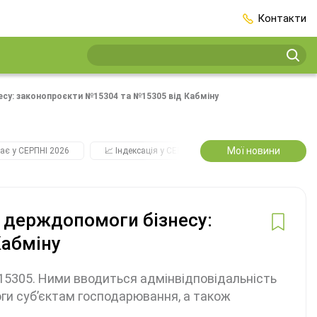
Контакти
есу: законопроєкти №15304 та №15305 від Кабміну
Мої новини
ає у СЕРПНІ 2026
📈 Індексація у СЕРПНІ
2️⃣0️⃣2️⃣7️⃣ Усі ключо
 держдопомоги бізнесу:
Кабміну
5305. Ними вводиться адмінвідповідальність
и суб’єктам господарювання, а також