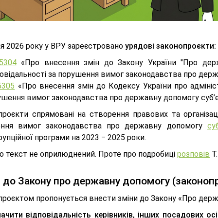
ня 2026 року у ВРУ зареєстровано
урядові законопроєкти:
5304
«Про внесення змін до Закону України "Про дер
повідальності за порушення вимог законодавства про дер
305
«Про внесення змін до Кодексу України про адмініс
ушення вимог законодавства про державну допомогу суб’
проєкти спрямовані на створення правових та організаці
ння вимог законодавства про державну допомогу
су
упційної програми на 2023 ‒ 2025 роки.
о текст не оприлюднений. Проте про подробиці
розповів
Т.
 до Закону про державну допомогу (законо
проєктом пропонується внести зміни до Закону «Про держ
начити відповідальність керівників, інших посадових ос