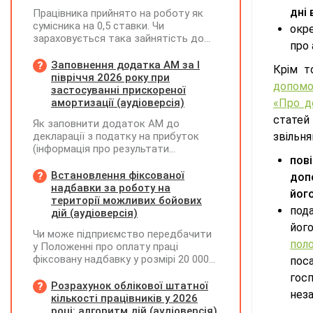
дні
Працівника прийнято на роботу як
сумісника на 0,5 ставки. Чи
окр
зараховується така зайнятість до
про
ліміту (квоти) з працевлаштування
осіб з інвалідністю відповідно до
Заповнення додатка АМ за І
Крім т
вимог законодавства?
півріччя 2026 року при
допомо
застосуванні прискореної
амортизації (аудіоверсія)
«Про д
статей
Як заповнити додаток АМ до
декларації з податку на прибуток
звільня
(інформація про результати
пов
амортизації за І півріччя 2026 року)?
Чи потрібно для цього брати дані
Встановлення фіксованої
доп
станом на 01.01.2026 р.? Якщо до
надбавки за роботу на
йог
окремих верстатів групи 4
території можливих бойових
пода
застосовується прискорена
дій (аудіоверсія)
амортизація, чи потрібно зазначати
йог
Чи може підприємство передбачити
вартість усіх таких верстатів на
пол
у Положенні про оплату праці
початок і кінець звітного періоду?
фіксовану надбавку у розмірі 20 000
пос
При цьому щодо частини верстатів
грн за роботу на території можливих
рішення про застосування
гос
бойових дій, якщо для окремих
Розрахунок облікової штатної
прискореної амортизації прийнято з
нез
посад вона перевищуватиме 50%
кількості працівників у 2026
01.01.2025 р., а щодо інших — з
посадового окладу?
році: алгоритм дій (аудіоверсія)
01.01.2026 р.