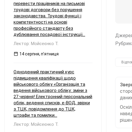
перевести працівників на письмові
трудові договори без порушення
законодавства. Трудові функції і
компетентності на основі
професійного стандарту без
дублювання посадової інструкції...
Джере
Рубрик
Лектор: Мойсеєнко Т.
14 серпня, пʼятниця
Відпо
Одноденний практичний курс
підвищення кваліфікації щодо
військового обліку «Організація та
Зверн
ведення військового обліку: зміни з
сторо
27 червня! Електронний персональний
даних
облік, ведення списків, е-ВОД, звірки
Оскі
з ТЦК, повідомлення до ТЦК,
наве
штрафи та помилки...
рішен
Лектор: Мойсеєнко Т.