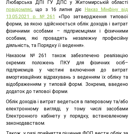
Любарська ДПІ ГУ ДПС у Житомирській області
повідомляє
, що з 16 липня діє
Наказ Мінфіну від
13.05.2021 р. №261
«Про затвердження типової
форми, за якою здійснюється облік доходів і витрат
фізичними особами – підприємцями і фізичними
особами, які провадять незалежну професійну
діяльність, та Порядку її ведення».
Наказом №261 також забезпечено реалізацію
окремих положень ПКУ для фізичних осіб–
підприємців у частині включення до витрат
амортизаційних відрахувань з веденням їх обліку та
відображенням у типовій формі. Зокрема, введено
додаток до типової форми.
Облік доходів і витрат ведеться в паперовому та/або
електронному вигляді, у тому числі засобами
Електронного кабінету у порядку, встановленому
законодавством.
Також, у разі прийняття рішення ФОП вести облік за