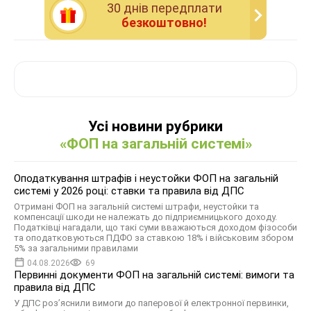
30 днiв передплати
безкоштовно!
Усі новини рубрики
«ФОП на загальній системі»
Оподаткування штрафів і неустойки ФОП на загальній
системі у 2026 році: ставки та правила від ДПС
Отримані ФОП на загальній системі штрафи, неустойки та
компенсації шкоди не належать до підприємницького доходу.
Податківці нагадали, що такі суми вважаються доходом фізособи
та оподатковуються ПДФО за ставкою 18% і військовим збором
5% за загальними правилами
04.08.2026
69
Первинні документи ФОП на загальній системі: вимоги та
правила від ДПС
У ДПС роз’яснили вимоги до паперової й електронної первинки,