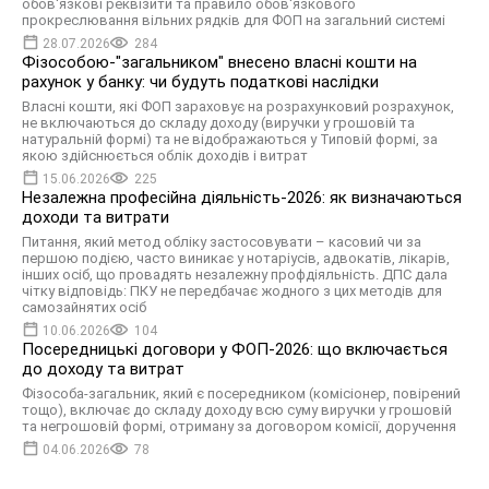
обов'язкові реквізити та правило обов'язкового
прокреслювання вільних рядків для ФОП на загальний системі
28.07.2026
284
Фізособою-"загальником" внесено власні кошти на
рахунок у банку: чи будуть податкові наслідки
Власні кошти, які ФОП зараховує на розрахунковий розрахунок,
не включаються до складу доходу (виручки у грошовій та
натуральній формі) та не відображаються у Типовій формі, за
якою здійснюється облік доходів і витрат
15.06.2026
225
Незалежна професійна діяльність-2026: як визначаються
доходи та витрати
Питання, який метод обліку застосовувати – касовий чи за
першою подією, часто виникає у нотаріусів, адвокатів, лікарів,
інших осіб, що провадять незалежну профдіяльність. ДПС дала
чітку відповідь: ПКУ не передбачає жодного з цих методів для
самозайнятих осіб
10.06.2026
104
Посередницькі договори у ФОП-2026: що включається
до доходу та витрат
Фізособа-загальник, який є посередником (комісіонер, повірений
тощо), включає до складу доходу всю суму виручки у грошовій
та негрошовій формі, отриману за договором комісії, доручення
04.06.2026
78