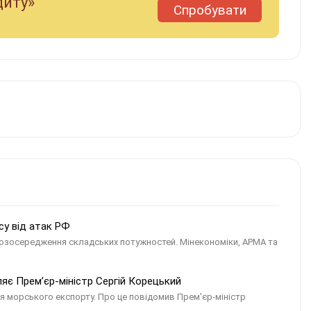
диту»
Спробувати
су від атак РФ
розосередження складських потужностей. Мінекономіки, АРМА та
ляє Прем’єр-міністр Сергій Корецький
ля морського експорту. Про це повідомив Прем'єр-міністр