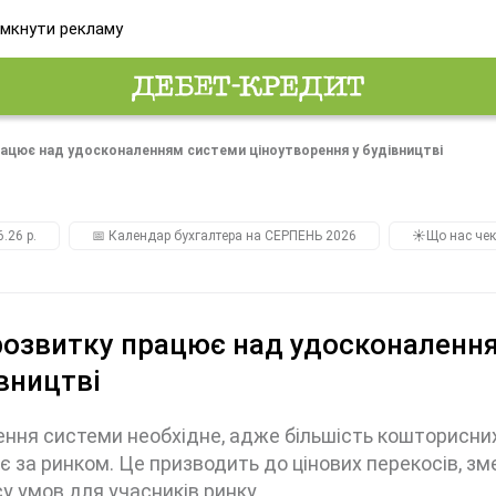
мкнути рекламу
рацює над удосконаленням системи ціноутворення у будівництві
.26 р.
📅 Календар бухгалтера на СЕРПЕНЬ 2026
☀️Що нас чек
озвитку працює над удосконалення
вництві
ння системи необхідне, адже більшість кошторисних
є за ринком. Це призводить до цінових перекосів, з
у умов для учасників ринку