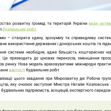
ерство розвитку громад та територій України
веде актив
ті
будівельних робіт
.
мін – створити єдину, зрозумілу та справедливу систему
вне використання державних і донорських коштів та підви
ння системи необхідне, адже більшість кошторисних нор
. Це призводить до цінових перекосів, зменшення прозо
ків ринку. Нова модель враховуватиме міжнародні практик
анні
вартості
будівельних робіт.
алізації цього завдання при Мінрозвитку діє Робоча гру
ицтві, яку очолює заступниr Міністра Наталія Козловськ
, будівельних підприємств, асоціацій, експертного середов