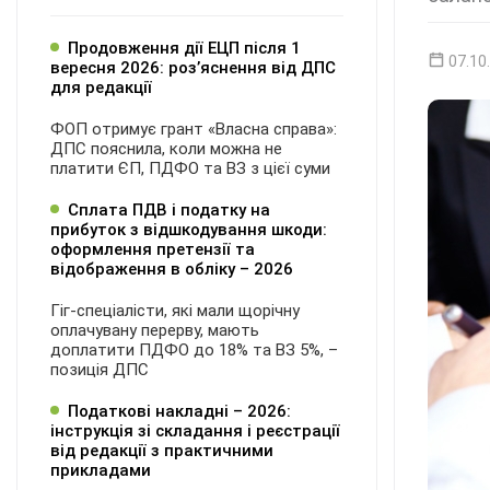
Продовження дії ЕЦП після 1
07.10
вересня 2026: розʼяснення від ДПС
для редакції
ФОП отримує грант «Власна справа»:
ДПС пояснила, коли можна не
платити ЄП, ПДФО та ВЗ з цієї суми
Сплата ПДВ і податку на
прибуток з відшкодування шкоди:
оформлення претензії та
відображення в обліку – 2026
Гіг-спеціалісти, які мали щорічну
оплачувану перерву, мають
доплатити ПДФО до 18% та ВЗ 5%, –
позиція ДПС
Податкові накладні – 2026:
інструкція зі складання і реєстрації
від редакції з практичними
прикладами