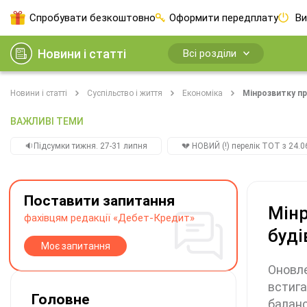
Спробувати безкоштовно
Оформити передплату
Ви
Новини і статті
Всі розділи
Новини і статті
Суспільство і життя
Економіка
Мінрозвитку п
ВАЖЛИВІ ТЕМИ
🔉Підсумки тижня. 27-31 липня
💔 НОВИЙ (!) перелік ТОТ з 24.06
Поставити запитання
Мінр
фахівцям редакції «Дебет-Кредит»
буді
Моє запитання
Оновле
встига
Головне
баланс