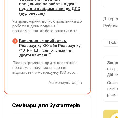
підтримку учасників і передачу
працівника до роботи в день
результатів. Яку одиницю виміру
подання повідомлення до ДПС
коректніше застосовувати — «шт» чи
(аудіоверсія)
«послуга»?
Джере
Чи правомірний допуск працівника до
Рубрик
роботи в день подання
повідомлення, як його оплатити та
зафіксувати?
Визнання не прийнятим
Будів
Розрахунку ЮО або Розрахунку
ФОП/НПД після отримання
другої квитанції
Зверн
Після отримання другої квитанції з
повідомленням про внесення
сторо
відомостей з Розрахунку ЮО або
даних
Розрахунку ФОП/НПД до Реєстру
застрахованих осіб, на підставі
Усі консультації
Оскі
камеральної перевірки Розрахунок
наве
може бути не прийнятим, якщо його
рішен
було подано з порушенням вимог
Семінари для бухгалтерів