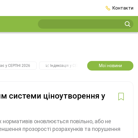
Контакти
Мої новини
ає у СЕРПНІ 2026
📈 Індексація у СЕРПНІ
2️⃣0️⃣2️⃣7️⃣ Усі ключо
м системи ціноутворення у
 нормативів оновлюється повільно, або не
меншення прозорості розрахунків та порушення