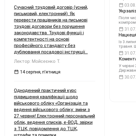
03.08
Сучасний трудовий договір (усний,
Укрзалі
письмовий, електронний). Як
Після чи
перевести працівників на письмові
компроміс
трудові договори без порушення
31.07
законодавства. Трудові функції і
Нацкешб
компетентності на основі
Із 3 липн
професійного стандарту без
травня. 
дублювання посадової інструкції...
31.07
Комента
Лектор: Мойсеєнко Т.
У червні 
Державн
14 серпня, пʼятниця
30.07
Одноденний практичний курс
підвищення кваліфікації щодо
військового обліку «Організація та
ведення військового обліку: зміни з
27 червня! Електронний персональний
облік, ведення списків, е-ВОД, звірки
з ТЦК, повідомлення до ТЦК,
штрафи та помилки...