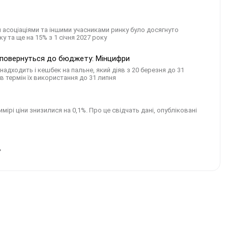
 асоціаціями та іншими учасниками ринку було досягнуто
у та ще на 15% з 1 січня 2027 року
и повернуться до бюджету: Мінцифри
надходить і кешбек на пальне, який діяв з 20 березня до 31
в термін їх використання до 31 липня
мірі ціни знизилися на 0,1%. Про це свідчать дані, опубліковані