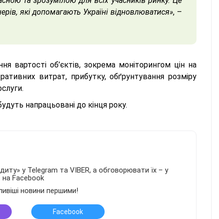
сною та зрозумілою для всіх учасників ринку. Це
нерів, які допомагають Україні відновлюватися»
, –
я вартості об’єктів, зокрема моніторингом цін на
тративних витрат, прибутку, обґрунтування розміру
ослуги.
будуть напрацьовані до кінця року.
иту» у Telegram та VIBER, а обговорювати їх – у
в на Facebook
ливіші новини першими!
Facebook