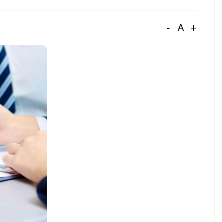
-
A
+