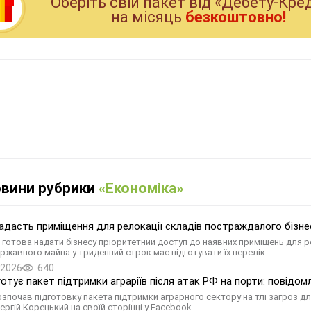
Оберiть свiй пакет вiд «Дебету-Кре
на мiсяць
безкоштовно!
овини рубрики
«Економіка»
адасть приміщення для релокації складів постраждалого бізне
готова надати бізнесу пріоритетний доступ до наявних приміщень для 
ржавного майна у триденний строк має підготувати їх перелік
.2026
640
готує пакет підтримки аграріїв після атак РФ на порти: повідом
озпочав підготовку пакета підтримки аграрного сектору на тлі загроз д
ергій Корецький на своїй сторінці у Facebook