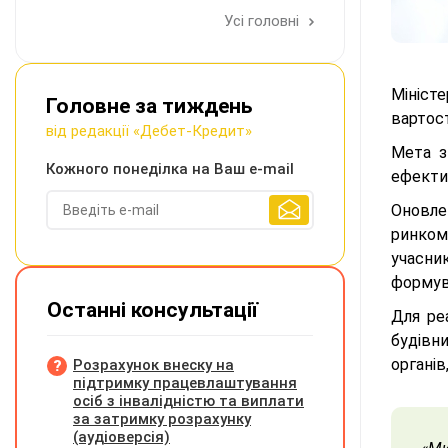
Усі головні
Мініст
Головне за тиждень
вартос
від редакції «Дебет-Кредит»
Мета з
Кожного понеділка на Ваш e-mail
ефекти
Оновле
ринком
учасни
формув
Останні консультації
Для ре
будівн
органів
Розрахунок внеску на
підтримку працевлаштування
осіб з інвалідністю та виплати
за затримку розрахунку
(аудіоверсія)