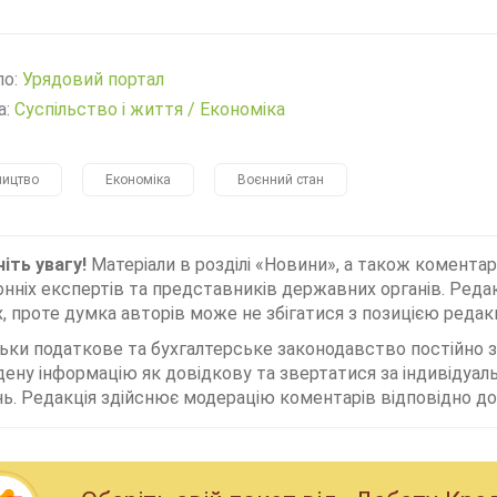
ло:
Урядовий портал
а:
Суспільство і життя
/
Економіка
ництво
Економіка
Воєнний стан
іть увагу!
Матеріали в розділі «Новини», а також коментар
нніх експертів та представників державних органів. Редак
, проте думка авторів може не збігатися з позицією редакц
льки податкове та бухгалтерське законодавство постійно
дену інформацію як довідкову та звертатися за індивідуа
ь. Редакція здійснює модерацію коментарів відповідно до 