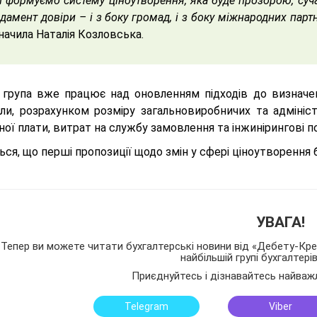
 формуємо систему ціноутворення, яка буде прозорою, суча
дамент довіри – і з боку громад, і з боку міжнародних парт
начила Наталія Козловська.
 група вже працює над оновленням підходів до визначенн
али, розрахунком розміру загальновиробничих та адмініс
ної плати, витрат на службу замовлення та інжинірингові п
ься, що перші пропозиції щодо змін у сфері ціноутворення 
УВАГА!
Тепер ви можете читати бухгалтерські новини від «Дебету-Кред
найбільшій групі бухгалтері
Приєднуйтесь і дізнавайтесь найваж
Telegram
Viber