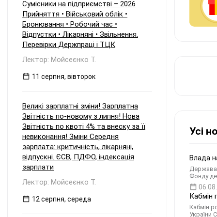
Сумісники на підприємстві – 2026
Прийняття • Військовий облік •
Бронювання • Робочий час •
Відпустки • Лікарняні • Звільнення.
Перевірки Держпраці і ТЦК
Лектор: Мойсеєнко Т.
11 серпня, вівторок
Великі зарплатні зміни! Зарплатна
Звітність по-новому з липня! Нова
Звітність по квоті 4% та внеску за її
Усі н
невиконання! Зміни Середня
зарплата: критичність, лікарняні,
відпускні. ЄСВ, ПДФО, індексація
Влада н
зарплати
Держава 
Фонду де
Лектор: Мойсеєнко Т.
06.08
Кабмін 
12 серпня, середа
Кабмін р
України С