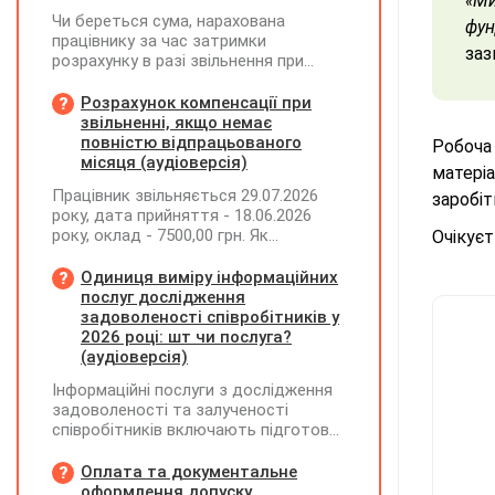
«Ми
Чи береться сума, нарахована
фун
працівнику за час затримки
заз
розрахунку в разі звільнення при
обчсиленні середньомісячної
заробітної плати (винагороди), для
Розрахунок компенсації при
розрахунку внеску на підтримку
звільненні, якщо немає
працевлаштування осіб з
повністю відпрацьованого
Робоча
інвалідністю?
місяця (аудіоверсія)
матері
Працівник звільняється 29.07.2026
заробіт
року, дата прийняття - 18.06.2026
року, оклад - 7500,00 грн. Як
Очікуєт
розрахувати компенсацію трьох
невикористаних днів відпустки при
Одиниця виміру інформаційних
звільненні?
послуг дослідження
задоволеності співробітників у
2026 році: шт чи послуга?
(аудіоверсія)
Інформаційні послуги з дослідження
задоволеності та залученості
співробітників включають підготовку
дослідного повідомлення,
проведення опитування через
Оплата та документальне
EngageQ та електронну пошту,
оформлення допуску