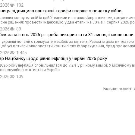
.2026
102
зниця підвищила вантажні тарифи вперше з початку війни
сленних консультацій із найбільшими вантажовідправниками, галузевими
не рішення: провести індексацію у два етапи: на 30% з 1 серпня 2026 рок
.2026
89
ек за квітень 2026 р. треба використати 31 липня, інакше вон
я українці почали отримувати кешбек за квітень. Разом із цією виплатою 
Щоб усі встигли використати кошти після їх зарахування, Уряд продовжи
.2026
1 445
р Нацбанку щодо рівня інфляції у червні 2026 року
2026 року інфляція сповільнилася до 7,2% у річному вимірі. У місячному ви
ою службою статистики України
.2026
109
Більше новин