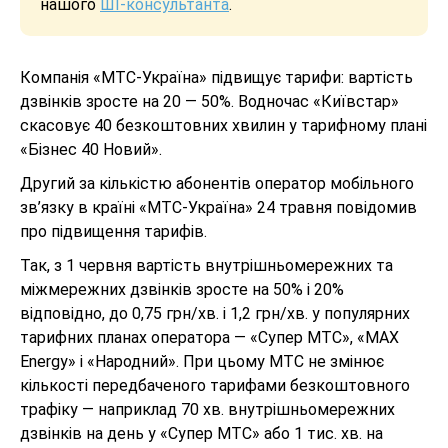
нашого
ШІ-консультанта
.
Компанія «МТС-Україна» підвищує тарифи: вартість
дзвінків зросте на 20 — 50%. Водночас «Київстар»
скасовує 40 безкоштовних хвилин у тарифному плані
«Бізнес 40 Новий».
Другий за кількістю абонентів оператор мобільного
зв’язку в країні «МТС-Україна» 24 травня повідомив
про підвищення тарифів.
Так, з 1 червня вартість внутрішньомережних та
міжмережних дзвінків зросте на 50% і 20%
відповідно, до 0,75 грн/хв. і 1,2 грн/хв. у популярних
тарифних планах оператора — «Супер МТС», «MAX
Energy» і «Народний». При цьому МТС не змінює
кількості передбаченого тарифами безкоштовного
трафіку — наприклад 70 хв. внутрішньомережних
дзвінків на день у «Супер МТС» або 1 тис. хв. на