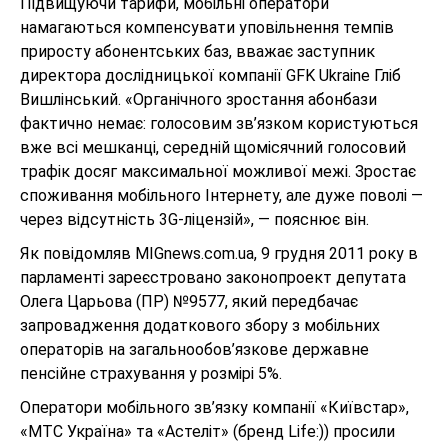
Підвищуючи тарифи, мобільні оператори
намагаються компенсувати уповільнення темпів
приросту абонентських баз, вважає заступник
директора дослідницької компанії GFK Ukraine Гліб
Вишлінський. «Органічного зростання абонбази
фактично немає: голосовим зв’язком користуються
вже всі мешканці, середній щомісячний голосовий
трафік досяг максимальної можливої межі. Зростає
споживання мобільного Інтернету, але дуже поволі —
через відсутність 3G-ліцензій», — пояснює він.
Як повідомляв MIGnews.com.ua, 9 грудня 2011 року в
парламенті зареєстровано законопроект депутата
Олега Царьова (ПР) №9577, який передбачає
запровадження додаткового збору з мобільних
операторів на загальнообов’язкове державне
пенсійне страхування у розмірі 5%.
Оператори мобільного зв’язку компанії «Київстар»,
«МТС Україна» та «Астеліт» (бренд Life:)) просили