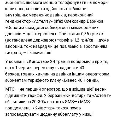
абонентів якомога менше телефонувати на номери
інших операторів та здійснювати більше
внутрішньомережних дзвінків, переконаний
гендиректор «Астеліту» (life:) Олександр Баринов.
«Основна складова собівартості міжмережних
дзвінків — це інтерконект. При ставці 0,36 грн/хв.
(встановлена державою) тариф в 1,2 грн/хв.— дуже
високий, тож навряд чи це пов’язано зі зростанням
витрат», — зазначає він.
У компанії «Київстар» 24 травня повідомили про те,
що з 1 червня перестануть надавати 40
безкоштовних хвилин на дзвінки іншим операторам
абонентам тарифного плану «Бізнес 40 Новий».
МТС — не перший оператор, що вирішив цієї весни
підвищити тарифи. У березні «Київстар» та «Астеліт»
збільшили на 20-30% вартість SMS— і MMS-
повідомлень. «Київстар» також почав
запроваджувати щоденну абонплату у низці