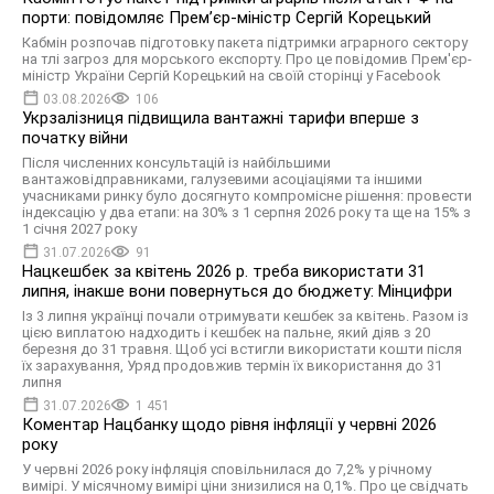
порти: повідомляє Прем’єр-міністр Сергій Корецький
Кабмін розпочав підготовку пакета підтримки аграрного сектору
на тлі загроз для морського експорту. Про це повідомив Прем'єр-
міністр України Сергій Корецький на своїй сторінці у Facebook
03.08.2026
106
Укрзалізниця підвищила вантажні тарифи вперше з
початку війни
Після численних консультацій із найбільшими
вантажовідправниками, галузевими асоціаціями та іншими
учасниками ринку було досягнуто компромісне рішення: провести
індексацію у два етапи: на 30% з 1 серпня 2026 року та ще на 15% з
1 січня 2027 року
31.07.2026
91
Нацкешбек за квітень 2026 р. треба використати 31
липня, інакше вони повернуться до бюджету: Мінцифри
Із 3 липня українці почали отримувати кешбек за квітень. Разом із
цією виплатою надходить і кешбек на пальне, який діяв з 20
березня до 31 травня. Щоб усі встигли використати кошти після
їх зарахування, Уряд продовжив термін їх використання до 31
липня
31.07.2026
1 451
Коментар Нацбанку щодо рівня інфляції у червні 2026
року
У червні 2026 року інфляція сповільнилася до 7,2% у річному
вимірі. У місячному вимірі ціни знизилися на 0,1%. Про це свідчать