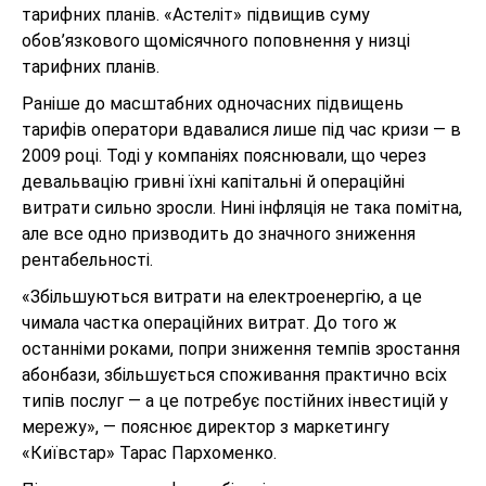
тарифних планів. «Астеліт» підвищив суму
обов’язкового щомісячного поповнення у низці
тарифних планів.
Раніше до масштабних одночасних підвищень
тарифів оператори вдавалися лише під час кризи — в
2009 році. Тоді у компаніях пояснювали, що через
девальвацію гривні їхні капітальні й операційні
витрати сильно зросли. Нині інфляція не така помітна,
але все одно призводить до значного зниження
рентабельності.
«Збільшуються витрати на електроенергію, а це
чимала частка операційних витрат. До того ж
останніми роками, попри зниження темпів зростання
абонбази, збільшується споживання практично всіх
типів послуг — а це потребує постійних інвестицій у
мережу», — пояснює директор з маркетингу
«Київстар» Тарас Пархоменко.