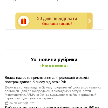
30 днiв передплати
безкоштовно!
Усі новини рубрики
«Економіка»
Влада надасть приміщення для релокації складів
постраждалого бізнесу від атак РФ
Держава готова надати бізнесу пріоритетний доступ до наявних
приміщень для розосередження складських потужностей.
Мінекономіки, АРМА та Фонду державного майна у триденний
строк має підготувати їх перелік
06.08.2026
671
Кабмін готує пакет підтримки аграріїв після атак РФ на