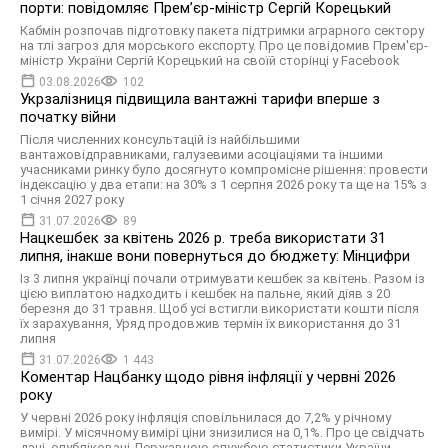
порти: повідомляє Прем’єр-міністр Сергій Корецький
Кабмін розпочав підготовку пакета підтримки аграрного сектору
на тлі загроз для морського експорту. Про це повідомив Прем'єр-
міністр України Сергій Корецький на своїй сторінці у Facebook
03.08.2026
102
Укрзалізниця підвищила вантажні тарифи вперше з
початку війни
Після численних консультацій із найбільшими
вантажовідправниками, галузевими асоціаціями та іншими
учасниками ринку було досягнуто компромісне рішення: провести
індексацію у два етапи: на 30% з 1 серпня 2026 року та ще на 15% з
1 січня 2027 року
31.07.2026
89
Нацкешбек за квітень 2026 р. треба використати 31
липня, інакше вони повернуться до бюджету: Мінцифри
Із 3 липня українці почали отримувати кешбек за квітень. Разом із
цією виплатою надходить і кешбек на пальне, який діяв з 20
березня до 31 травня. Щоб усі встигли використати кошти після
їх зарахування, Уряд продовжив термін їх використання до 31
липня
31.07.2026
1 443
Коментар Нацбанку щодо рівня інфляції у червні 2026
року
У червні 2026 року інфляція сповільнилася до 7,2% у річному
вимірі. У місячному вимірі ціни знизилися на 0,1%. Про це свідчать
дані, опубліковані Державною службою статистики України