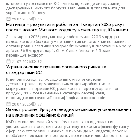
імплементує регламенти ЄС, змінює підходи до авторизацій,
декларування, митного боргу та звільнень від сплати мита для
українського бізнесу
29.07.2026
65
Митниця – результати роботи за ІІ квартал 2026 року і
проєкт нового Митного кодексу: коментар від Южаніної
За ІІ квартал 2026 року митниця забезпечила 220,9 млрд грн
надходжень до бюджету – це найвищий квартальний показник за
останні роки. Загальний товарообіг України у ІІ кварталі 2026 року
зріс до 36,8 млрд доларів США. Однак імпорт в 2,5 рази
перевищує експорт
21.07.2026
82
Україна оновлює правила органічного ринку за
стандартами ЄС
Ключові новації: запровадження сучасної системи
держконтролю, гармонізація вимог до виробництва та
маркування з нормами ЄС, розширення переліку органічної
продукції та чітке визначення категорій сертифікації,
впровадження групової сертифікації для операторів
20.07.2026
77
Захист рослин: Уряд затвердив механізми уповноваження
на виконання офіційних функцій
КМУ встановив єдиний механізм надання та відкликання
уповноваження осіб, які виконуватимуть окремі офіційні функції у
сфері захисту рослин. Визначено вимоги до кандидатів, перелік
необхідних документів, процедуру перевірки відповідності тощо