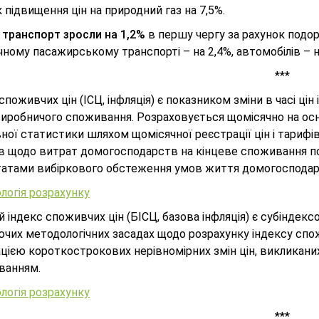
 підвищення цін на природний газ на 7,5%.
а транспорт зросли на 1,2%
в першу чергу за рахунок подор
чному пасажирському транспорті – на 2,4%, автомобілів – н
***
споживчих цін (ІСЦ, інфляція) є показником зміни в часі цін 
виробничого споживання. Розраховується щомісячно на осн
ої статистики шляхом щомісячної реєстрації цін і тарифі
в щодо витрат домогосподарств на кінцеве споживання по 
татами вибіркового обстеження умов життя домогосподар
логія розрахунку
 індекс споживчих цін (БІСЦ, базова інфляція) є субіндек
ючих методологічних засадах щодо розрахунку індексу спожи
ацією короткострокових нерівномірних змін цін, викликан
ванням.
логія розрахунку
***