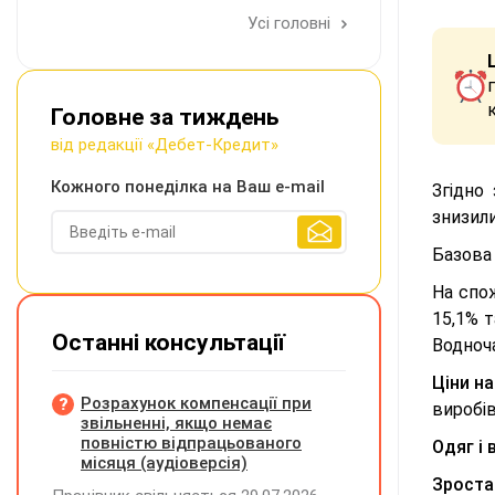
Усі головні
Головне за тиждень
від редакції «Дебет-Кредит»
Кожного понеділка на Ваш e-mail
Згідно
знизили
Базова 
На спо
15,1% т
Останні консультації
Водноча
Ціни н
Розрахунок компенсації при
виробів
звільненні, якщо немає
повністю відпрацьованого
Одяг і
місяця (аудіоверсія)
Зростан