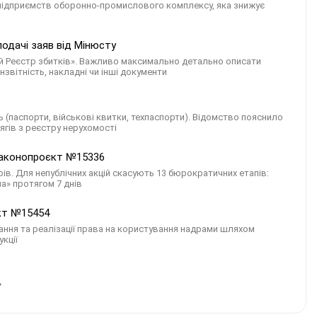
 підприємств оборонно-промислового комплексу, яка знижує
одачі заяв від Мінюсту
ний Реєстр збитків». Важливо максимально детально описати
нзвітність, накладні чи інші документи
ь (паспорти, військові квитки, техпаспорти). Відомство пояснило
ягів з реєстру нерухомості
 законопроєкт №15336
в. Для непублічних акцій скасують 13 бюрократичних етапів:
а» протягом 7 днів
єкт №15454
ння та реалізації права на користування надрами шляхом
кції