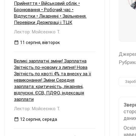
січень – березень 2024 року?
Прийняття • Військовий облік •
Бронювання • Робочий час •
Відпустки • Лікарняні • Звільнення.
Перевірки Держпраці і ТЦК
Лектор: Мойсеєнко Т.
11 серпня, вівторок
Джере
Великі зарплатні зміни! Зарплатна
Рубрик
Звітність по-новому з липня! Нова
Звітність по квоті 4% та внеску за її
невиконання! Зміни Середня
Зароб
зарплата: критичність, лікарняні,
відпускні. ЄСВ, ПДФО, індексація
зарплати
Зверн
Лектор: Мойсеєнко Т.
сторо
даних
12 серпня, середа
Оскі
наве