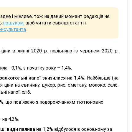
дне і мінливе, тож на даний момент редакція не
сь
пошуком,
щоб читати свіжіші статті і
онсультанта
.
і ціни в липні 2020 р. порівняно із червнем 2020 р.
ла - 0,1%, з початку року – 1,4%.
залкогольні напої знизилися на 1,4%.
Найбільше (на
 ціни на свинину, цукор, рис, сметану, молоко, сало.
і напої, хліб.
5%
, що пов’язано з подорожчанням тютюнових
– на 4,2%.
нші види палива на 1,2%
відбулося в основному за