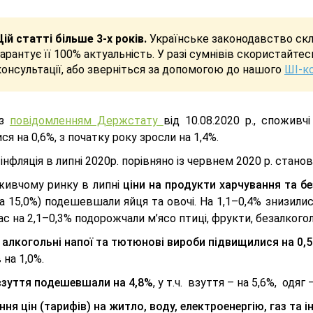
Цій статті більше 3-х років.
Українське законодавство скла
гарантує її 100% актуальність. У разі сумнівів скористайте
консультації, або зверніться за допомогою до нашого
ШІ-к
 з
повідомленням Держстату
від 10.08.2020 р., споживч
ся на 0,6%, з початку року зросли на 1,4%.
інфляція в липні 2020р. порівняно із червнем 2020 р. станови
живчому ринку в липні
ціни на продукти харчування та бе
а 15,0%) подешевшали яйця та овочі. На 1,1–0,4% знизилися
с на 2,1–0,3% подорожчали м’ясо птиці, фрукти, безалкогольн
а алкогольні напої та тютюнові вироби підвищилися на 0,
 на 1,0%.
 взуття подешевшали на 4,8%
, у т.ч. взуття – на 5,6%, одяг 
ня цін (тарифів) на житло, воду, електроенергію, газ та і