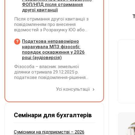
ФОП/НПД після отримання
другої квитанції
Т
Після отримання другої квитанції з
повідомленням про внесення
відомостей з Розрахунку ЮО або
Розрахунку ФОП/НПД до Реєстру
застрахованих осіб, на підставі
Податкова неправомірно
камеральної перевірки Розрахунок
нарахувала МПЗ фізособі:
може бути не прийнятим, якщо його
порядок оскарження у 2026
було подано з порушенням вимог
році (аудіоверсія)
Фізособа – власник земельної
ділянки отримала 29.12.2025 р.
податкове повідомлення-рішення
(ППР) від 30.06.2025 р. про
нарахування МПЗ за весь 2024 рік.
Усі консультації
При цьому земельна ділянка була
передана в оренду приватному
підприємству за договором від
01.01.2024 р., однак право оренди
Семінари для бухгалтерів
зареєстровано у Держреєстрі
речових прав на нерухоме майно
лише 01.04.2024 р. Як оскаржити ППР,
щоб МПЗ було нараховано лише за
Сумісники на підприємстві – 2026