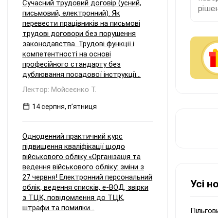
Сучасний трудовий договір (усний,
рішен
письмовий, електронний). Як
перевести працівників на письмові
трудові договори без порушення
законодавства. Трудові функції і
компетентності на основі
професійного стандарту без
дублювання посадової інструкції...
Лектор: Мойсеєнко Т.
14 серпня, пʼятниця
Одноденний практичний курс
підвищення кваліфікації щодо
військового обліку «Організація та
ведення військового обліку: зміни з
27 червня! Електронний персональний
Усі н
облік, ведення списків, е-ВОД, звірки
з ТЦК, повідомлення до ТЦК,
штрафи та помилки...
Пільгов