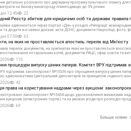
ни детально розповіло про державну програму пільгового лізингу для
 витрати на базову винагороду лізингодавцю до 5% річних
дні 13:45
22
дний Реєстр збитків для юридичних осіб та держави: правила п
заяви здійснюється через портал «Дія» у розділі «Репарації: міжнарод
 та додати всі наявні докази: акти ДСНС, документи Нацполіції, фото, фі
дні 07:50
63
ти, на яких не проставляється апостиль: перелік від Мін’юсту
навів перелік документів, на оригіналах яких не проставляється апостил
апостилювання нотаріальних копій, документів РАЦС, сфер освіти та вит
.2026
110
ня процедури випуску цінних паперів: Комітет ВРУ підтримав
ВРУ підтримав законопроєкт №15336 про спрощення випуску цінних папері
ію здійснюватиме Центральний депозитарій за принципом «єдиного вікн
.2026
42
ція права на користування надрами через аукціони: законопро
реєстровано законопроєкт №15454 щодо удосконалення механізмів нада
ня аукціонів (електронних торгів) та на умовах угоди про розподіл проду
.2026
69
Більше новин