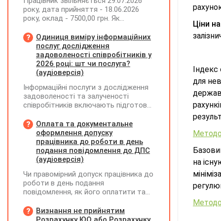
Працівник звільняється 29.07.2026
рахунок
року, дата прийняття - 18.06.2026
року, оклад - 7500,00 грн. Як
Ціни н
розрахувати компенсацію трьох
залізни
невикористаних днів відпустки при
Одиниця виміру інформаційних
звільненні?
послуг дослідження
задоволеності співробітників у
2026 році: шт чи послуга?
Індекс 
(аудіоверсія)
для не
Інформаційні послуги з дослідження
державн
задоволеності та залученості
рахункі
співробітників включають підготовку
дослідного повідомлення,
резуль
проведення опитування через
Оплата та документальне
EngageQ та електронну пошту,
оформлення допуску
Методо
підтримку учасників і передачу
працівника до роботи в день
результатів. Яку одиницю виміру
Базовий
подання повідомлення до ДПС
коректніше застосовувати — «шт» чи
(аудіоверсія)
на існу
«послуга»?
мініміз
Чи правомірний допуск працівника до
роботи в день подання
регулю
повідомлення, як його оплатити та
зафіксувати?
Методо
Визнання не прийнятим
Розрахунку ЮО або Розрахунку