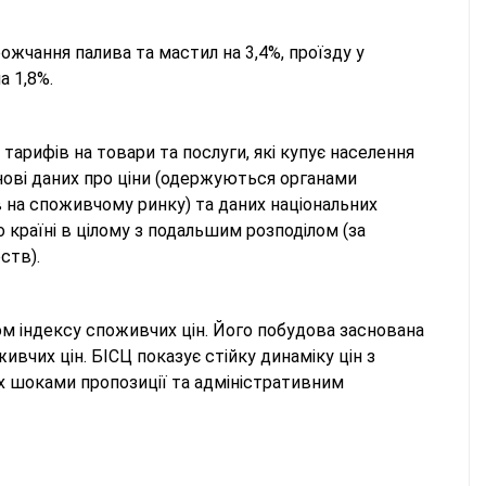
ожчання палива та мастил на 3,4%, проїзду у
а 1,8%.
і тарифів на товари та послуги, які купує населення
ові даних про ціни (одержуються органами
в на споживчому ринку) та даних національних
країні в цілому з подальшим розподілом (за
ств).
сом індексу споживчих цін. Його побудова заснована
вчих цін. БІСЦ показує стійку динаміку цін з
их шоками пропозиції та адміністративним