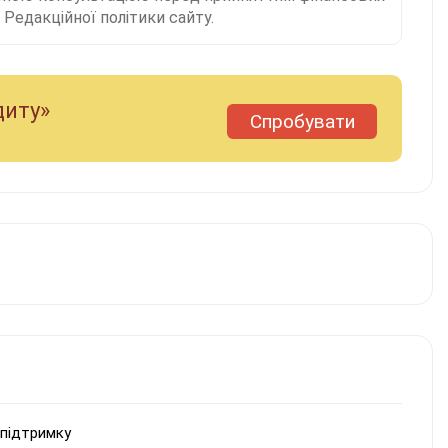
Редакційної політики сайту.
диту»
Спробувати
жпідтримку