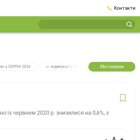
Контакти
Мої новини
ає у СЕРПНІ 2026
📈 Індексація у СЕРПНІ
2️⃣0️⃣2️⃣7️⃣ Усі ключо
о із червнем 2020 р. знизилися на 0,6%, з
-
A
+