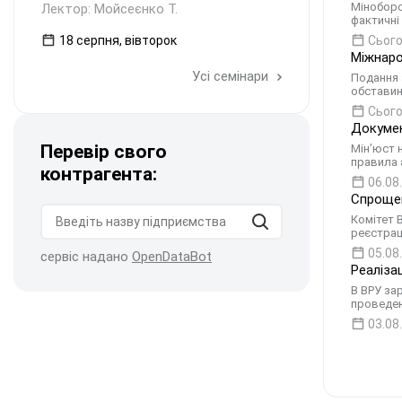
Міноборо
Лектор: Мойсеєнко Т.
фактичні
18 серпня, вівторок
Сього
Міжнаро
Усі семінари
Подання 
обставини
Сього
Докумен
Перевір свого
Мін’юст 
правила 
контрагента:
06.08
Спрощен
Комітет 
реєстрац
05.08
сервіс надано
OpenDataBot
Реаліза
В ВРУ за
проведен
03.08