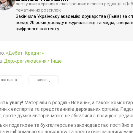
заступник керівника електронних сервісів редакції «Де
тематичних розсилок
Закінчила Українську академію друкарства (Львів) за с
понад 20 років досвіду в журналістиці та медіа, спеціал
цифрового контенту.
ло:
«Дебет-Кредит»
а:
Держрегулювання
/
Інше
ітна плата
Індексація
іть увагу!
Матеріали в розділі «Новини», а також коментар
нніх експертів та представників державних органів. Редак
, проте думка авторів може не збігатися з позицією редакц
льки податкове та бухгалтерське законодавство постійно
дену інформацію як довідкову та звертатися за індивідуа