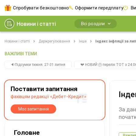
Спробувати безкоштовно
Оформити передплату
Ви
Новини і статті
Всі розділи
Новини і статті
Держрегулювання
Інше
Індекс інфляції за ли
ВАЖЛИВІ ТЕМИ
🔉Підсумки тижня. 27-31 липня
💔 НОВИЙ (!) перелік ТОТ з 24.06
Поставити запитання
Інде
фахівцям редакції «Дебет-Кредит»
За дан
Моє запитання
початк
Головне
Важли