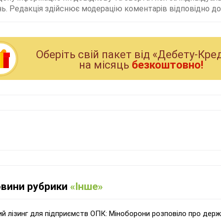
ь. Редакція здійснює модерацію коментарів відповідно до 
Оберiть свiй пакет вiд «Дебету-Кре
на мiсяць
безкоштовно!
овини рубрики
«Інше»
ий лізинг для підприємств ОПК: Міноборони розповіло про дер