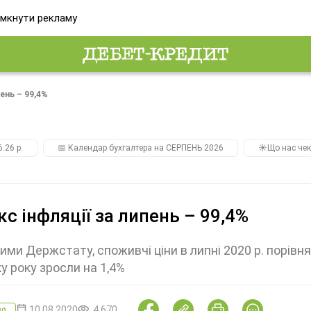
мкнути рекламу
пень – 99,4%
.26 р.
📅 Календар бухгалтера на СЕРПЕНЬ 2026
☀️Що нас чек
кс інфляції за липень – 99,4%
ими Держстату, споживчі ціни в липні 2020 р. порівнян
у року зросли на 1,4%
10.08.2020
4 670
во