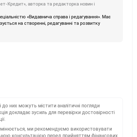
бет-Кредит», авторка та редакторка новин і
пеціальністю «Видавнича справа і редагування». Має
ізується на створенні, редагуванні та розвитку
і до них можуть містити аналітичні погляди
ція докладає зусиль для перевірки достовірності
ії.
 змінюється, ми рекомендуємо використовувати
льною консультацією перед прийняттям фінансових