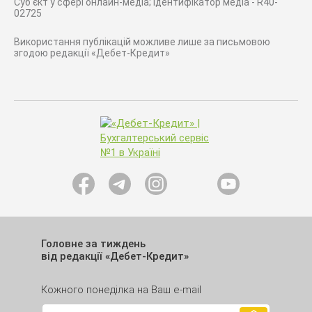
Суб'єкт у сфері онлайн-медіа; ідентифікатор медіа - R40-
02725
Використання публікацій можливе лише за письмовою
згодою редакції «Дебет-Кредит»
Головне за тиждень
від редакції «Дебет-Кредит»
Кожного понеділка на Ваш e-mail