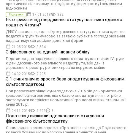
присвячена сільському господарству, фермерству і земельним
відносинам
17.01.2018
332
Підсумки
Як отримати підтвердження статусу платника єдиного
податку 4 групи?
ДФСУ заявила, що для підтвердження статуту платника єдиного
податку 4 групи тимчасово за заявою суб’єктів господарювання
надаватимуться довідки довільної форми
21.05.2015
8 584
З фіксованого на єдиний: нюанси обліку
Підставою для нарахування єдиного податку платникам IV групи
є дані державного земельного кадастру та/або дані з
державного реєстру речових прав на нерухоме майно
04.02.2015
2 205
З 1 січня значно зросте база оподаткування фіксованим
сільгоспподатком
При розрахунку річної суми податку на 2015 рік до нормативної
грошової оцінки земель, яка є базою оподаткування, потрібно
застосувати коефіцієнт нормативної грошової оцінки станом на 1
січня 2015 р.
04.11.2014
9 699
3
Податківці вирішили вдосконалити стягування
фіксованого сільгоспподатку
Оприлюднено законопроект «Про внесення змін до Податкового
кодексу України щодо удосконалення адміністрування