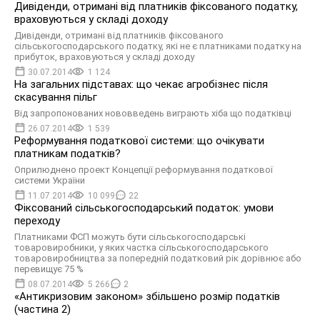
Дивіденди, отримані від платників фіксованого податку,
враховуються у складі доходу
Дивіденди, отримані від платників фіксованого
сільськогосподарського податку, які не є платниками податку на
прибуток, враховуються у складі доходу
30.07.2014
1 124
На загальних підставах: що чекає агробізнес після
скасування пільг
Від запропонованих нововведень виграють хіба що податківці
26.07.2014
1 539
Реформування податкової системи: що очікувати
платникам податків?
Оприлюднено проект Концепції реформування податкової
системи України
11.07.2014
10 099
22
Фіксований сільськогосподарський податок: умови
переходу
Платниками ФСП можуть бути сільськогосподарські
товаровиробники, у яких частка сільськогосподарського
товаровиробництва за попередній податковий рік дорівнює або
перевищує 75 %
08.07.2014
5 266
2
«Антикризовим законом» збільшено розмір податків
(частина 2)