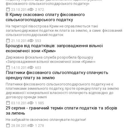
фіксованого сільськогосподарського податку»
23.10.2014
2 972
В Криму скасовано сплату фіксованого
сільськогосподарського податку
На території півострова Крим не справляються такі
загальнодержавні податки як плата за землю, а саме: фіксований
сільськогосподарський податок
21.10.2014
553
Брошура від податківців: запровадження вільної
економічної зони «Крим»
Державна фіскальна служба розробила брошуру
«Запровадження вільної економічної зони «Крим»»
14.10.2014
603
Платники фіксованого сільгоспподатку сплачують
орендну плату за землю
Платники фіксованого сільськогосподарського податку не є
платниками земельного податку, проте орендну плату за землю
державної і комунальної власності сплачують відповідно до
договору оренди землі
03.10.2014
1 985
29 серпня - граничний термін сплати податків та зборів
за липень
Не забувайте своєчасно сплачувати податки!
28.08.2014
1 278