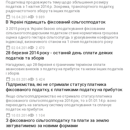
Податківці продовжують тему щодо збільшення розміру
податків з 1 квітня 2014 р. Зокрема, транспортного податку,
радіочастотного збору та інших податків
16.04.2014
9 889
В Україні підвищать фіксований сільгоспподаток
З 2015 року в Україні базою оподаткування фіксованим
сільськогосподарським податком стане нормативна грошова
оцінка одного гектара сільгоспугідь з урахуванням коефіцієнта
індексації, визначеного станом на 1 січня податкового року
02.04.2014
2 470
28 березня 2014 року - останній день сплати деяких
податків та зборів
Нагадуємо, що 28 березня є граничним терміном сплати
авансових внесків з податку на прибуток та низки інших податків
і зборів
26.03.2014
5 424
Підприємства, які не отримали статусу платника
фіксованого податку, є платниками податку на прибуток
Якщо сільгосппідприємство не отримало статусу платника
фіксованого сільгоспподатку на 2014 рік, то з 01.01.14 р. воно
переходить на загальну систему оподаткування та сплачує
податок на прибуток
10.03.2014
1 104
З фіксованого сільгоспподатку та плати за землю
звітуватимемо за новими формами