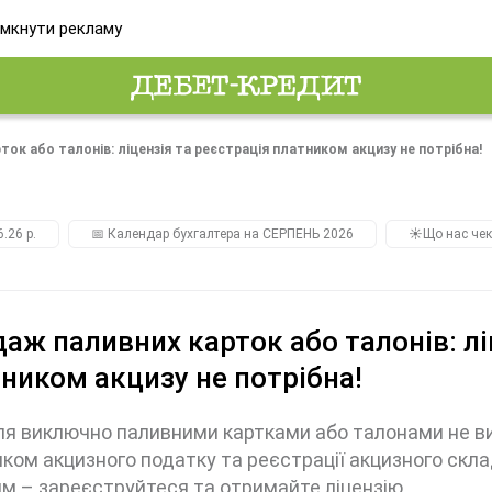
мкнути рекламу
ок або талонів: ліцензія та реєстрація платником акцизу не потрібна!
.26 р.
📅 Календар бухгалтера на СЕРПЕНЬ 2026
☀️Що нас чек
аж паливних карток або талонів: лі
ником акцизу не потрібна!
ля виключно паливними картками або талонами не ви
ком акцизного податку та реєстрації акцизного скл
м – зареєструйтеся та отримайте ліцензію