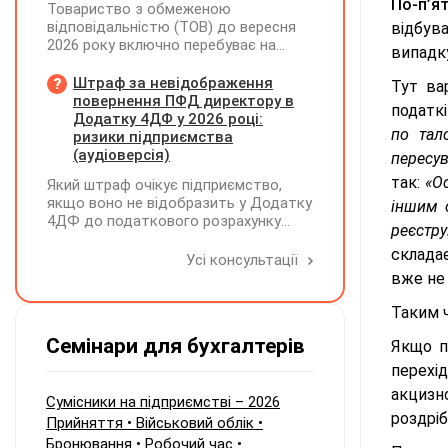
По-п’я
Товариство з обмеженою
відповідальністю (ТОВ) до вересня
відбув
2026 року включно перебуває на
випадк
спрощеній системі оподаткування
(єдиний податок, 3 група, ставка 5%,
Штраф за невідображення
Тут ва
неплатник ПДВ). З 1 жовтня 2026
повернення ПФД директору в
податкі
року підприємство переходить на
Додатку 4ДФ у 2026 році:
по тал
загальну систему оподаткування
ризики підприємства
(стає платником податку на
(аудіоверсія)
пересув
прибуток). За результатами
так:
«О
Який штраф очікує підприємство,
діяльності у періоді 2024–2025 років
якщо воно не відобразить у Додатку
іншим о
(під час перебування на спрощеній
4ДФ до податкового розрахунку
системі) підприємство отримало
реєстр
повернення поворотної фінансової
чистий прибуток, сума
складає
допомоги (ПФД) директору?
Усі консультації
нерозподіленого прибутку в балансі
вже не 
становить 18 млн грн. Наприкінці
2026 року (вже після переходу на
Таким ч
загальну систему) планується
прийняття рішення про розподіл
Семінари для бухгалтерів
Якщо п
цього прибутку та виплату
дивідендів у розмірі 18 млн грн
перехі
єдиному учаснику — іншій юридичній
акцизн
Сумісники на підприємстві – 2026
особі. Які податкові зобов'язання
роздріб
Прийняття • Військовий облік •
виникають у ТОВ (як емітента
корпоративних прав) при нарахуванні
Бронювання • Робочий час •