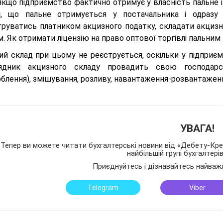
кщо підприємство фактично отримує у власність пальне і 
є, що пальне отримується у постачальника і одразу
труватись платником акцизного податку, складати акцизні
. Як отримати ліцензію на право оптової торгівлі пальним
ий склад при цьому не реєструється, оскільки у підприєм
ядник акцизного складу провадить свою господарсь
блення), змішування, розливу, навантаження-розвантаження,
УВАГА!
Тепер ви можете читати бухгалтерські новини від «Дебету-Кред
найбільшій групі бухгалтері
Приєднуйтесь і дізнавайтесь найваж
Telegram
Viber