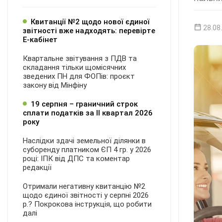
Квитанції №2 щодо нової єдиної
28.08
звітності вже надходять: перевірте
Е-кабінет
Квартальне звітування з ПДВ та
складання тільки щомісячних
зведених ПН для ФОПів: проєкт
закону від Мінфіну
19 серпня – граничний строк
сплати податків за ІI квартал 2026
року
Наслідки здачі земельної ділянки в
суборенду платником ЄП 4 гр. у 2026
році: ІПК від ДПС та коментар
редакції
Отримали негативну квитанцію №2
щодо єдиної звітності у серпні 2026
р.? Покрокова інструкція, що робити
далі