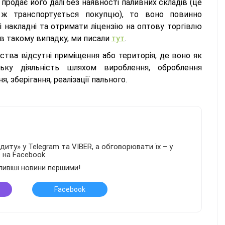
продає його далі без наявності паливних складів (це
 ж транспортується покупцю), то воно повинно
 накладні та отримати ліцензію на оптову торгівлю
 в такому випадку, ми писали
тут
.
ства відсутні приміщення або територія, де воно як
ку діяльність шляхом вироблення, оброблення
 зберігання, реалізації пального.
иту» у Telegram та VIBER, а обговорювати їх – у
в на Facebook
ливіші новини першими!
Facebook