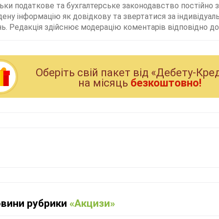
льки податкове та бухгалтерське законодавство постійно
дену інформацію як довідкову та звертатися за індивідуа
ь. Редакція здійснює модерацію коментарів відповідно до 
Оберiть свiй пакет вiд «Дебету-Кре
на мiсяць
безкоштовно!
овини рубрики
«Акцизи»