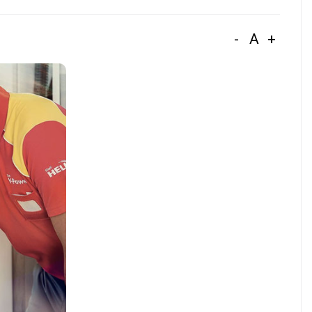
-
A
+