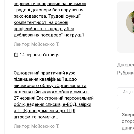
перевести працівників на письмові
трудові договори без порушення
законодавства. Трудові функції і
компетентності на основі
професійного стандарту без
дублювання посадової інструкції...
Лектор: Мойсеєнко Т.
14 серпня, пʼятниця
Джере
Рубрик
Одноденний практичний курс
підвищення кваліфікації щодо
військового обліку «Організація та
ведення військового обліку: зміни з
Акциз
27 червня! Електронний персональний
облік, ведення списків, е-ВОД, звірки
з ТЦК, повідомлення до ТЦК,
Зверн
штрафи та помилки...
сторо
Лектор: Мойсеєнко Т.
даних