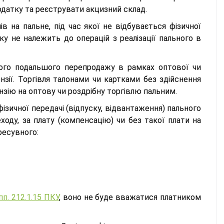
одатку та реєструвати акцизний склад.
ів на пальне, під час якої не відбувається фізичної
оку не належить до операцій з реалізації пального в
ого подальшого перепродажу в рамках оптової чи
ензії. Торгівля талонами чи картками без здійснення
нзію на оптову чи роздрібну торгівлю пальним.
фізичної передачі (відпуску, відвантаження) пального
ходу, за плату (компенсацію) чи без такої плати на
ресувного:
пп. 212.1.15 ПКУ
, воно не буде вважатися платником