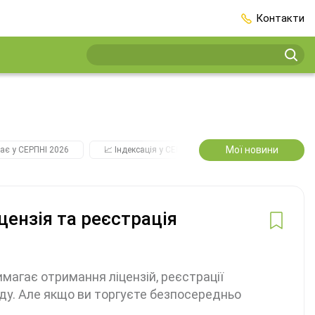
Контакти
Мої новини
ає у СЕРПНІ 2026
📈 Індексація у СЕРПНІ
2️⃣0️⃣2️⃣7️⃣ Усі ключо
цензія та реєстрація
магає отримання ліцензій, реєстрації
аду. Але якщо ви торгуєте безпосередньо