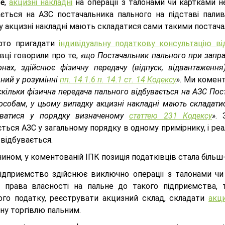
те
,
акцизні накладні
на операції з талонами чи картками н
ається на АЗС постачальника пального на підставі пали
у акцизні накладні мають складатися сами такими постач
рто пригадати
індивідуальну податкову консультацію ві
вці говорили про те,
«що Постачальник пального при запра
онах, здійснює фізичну передачу (відпуск, відвантаженн
ний у розумінні
пп. 14.1.6 п. 14.1 ст. 14 Кодексу
»
. Ми комент
скільки фізична передача пального відбувається на АЗС Пост
собам, у цьому випадку акцизні накладні мають складатис
уватися у порядку визначеному
статтею 231 Кодексу
»
. 
ться АЗС у загальному порядку в одному примірнику, і реа
відбувається.
ином, у коментованій ІПК позиція податківців стала біль
ідприємство здійснює виключно операції з талонами чи 
д права власності на пальне до такого підприємства,
ого податку, реєструвати акцизний склад, складати
акци
ну торгівлю пальним.