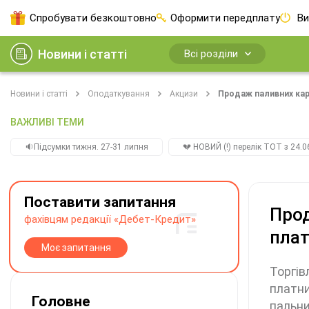
Спробувати безкоштовно
Оформити передплату
Ви
Новини і статті
Всі розділи
Новини і статті
Оподаткування
Акцизи
Продаж паливних карт
ВАЖЛИВІ ТЕМИ
🔉Підсумки тижня. 27-31 липня
💔 НОВИЙ (!) перелік ТОТ з 24.06
Поставити запитання
Прод
фахівцям редакції «Дебет-Кредит»
плат
Моє запитання
Торгів
платни
Головне
пальни