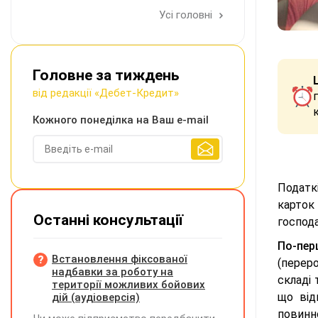
Усі головні
Головне за тиждень
від редакції «Дебет-Кредит»
Кожного понеділка на Ваш e-mail
Податкі
карток
Останні консультації
господа
По-пер
Встановлення фіксованої
(перер
надбавки за роботу на
складі
території можливих бойових
що від
дій (аудіоверсія)
повинно