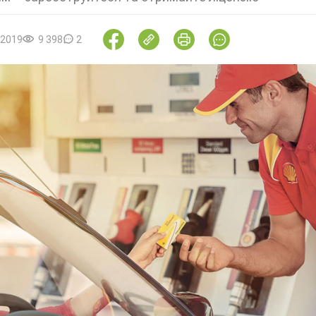
.2019
9 398
2