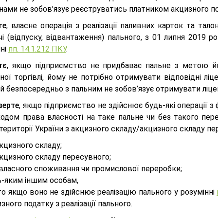
онами не зобов’язує реєструватись платником акцизного п
ге
, власне операція з реалізації паливних карток та талон
і (відпуску, відвантаження) пального, з 01 липня 2019 р
нні
пп. 14.1.212 ПКУ
.
тє
, якщо підприємство не придбаває пальне з метою й
ної торгівлі, йому не потрібно отримувати відповідні ліц
й безпосередньо з пальним не зобов’язує отримувати ліце
верте
, якщо підприємство не здійснює будь-які операції з 
ходом права власності на таке пальне чи без такого пере
території України з акцизного складу/акцизного складу пе
кцизного складу;
кцизного складу пересувного;
 власного споживання чи промислової переробки;
ь-яким іншим особам,
о якщо воно не здійснює реалізацію пального у розумінні
зного податку з реалізації пального.