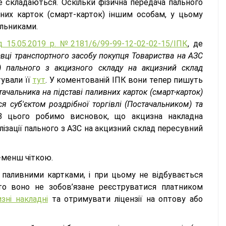
е складаються. Оскільки фізична передача пального
вних карток (смарт-карток) іншим особам, у цьому
альниками.
д 15.05.2019 р. №2181/6/99-99-12-02-02-15/ІПК
, де
вці транспортного засобу покупця Товариства на АЗС
я) пального з акцизного складу на акцизний склад
ували її
тут
. У коментованій ІПК вони тепер пишуть
ачальника на підставі паливних карток (смарт-карток)
я суб'єктом роздрібної торгівлі (Постачальником) та
З цього робимо висновок, що акцизна накладна
лізації пального з АЗС на акцизний склад пересувний
ш-менш чіткою.
паливними картками, і при цьому не відбувається
 то воно не зобов’язане реєструватися платником
зні накладні
та отримувати ліцензії на оптову або