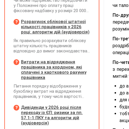
Чи може підприємство передбачити
чи тал
у Положенні про оплату праці
фіксовану надбавку у розмірі 20 000
По-дру
грн за роботу на території можливих
бойових дій, якщо для окремих
Розрахунок облікової штатної
передач
посад вона перевищуватиме 50%
кількості працівників у 2026
розумі
посадового окладу?
році: алгоритм дій (аудіоверсія)
По-тре
Як правильно розрахувати облікову
роздріб
штатну кількість працівників
відповідно до вимог законодавства
операці
у 2026 році?
Витрати на відрядження
По-чет
працівника за кордоном, які
з пере
сплачені з карткового рахунку
митній 
працівника
до а
Питання порядку відображення у
бухобліку витрат на відрядження
до а
працівників, у тому числі вартості
для
проживання в готелі, яке сплачено з
буд
карткового рахунку працівника та
Дивіденди у 2026 році після
підтвердження таких операцій
переходу із ЄП: ризики за пп.
тобт
первинними документами, належать
57.1-1 ПКУ та алгоритм дій
акци
до компетенції Мінфіну
(аудіоверсія)