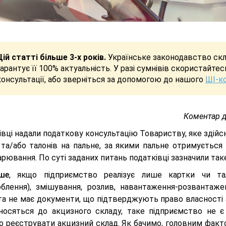
Цій статті більше 3-х років.
Українське законодавство скла
гарантує її 100% актуальність. У разі сумнівів скористайте
консультації, або зверніться за допомогою до нашого
ШІ-к
Коментар 
вці надали податкову консультацію Товариству, яке здійсню
 та/або талонів на пальне, за якими пальне отримується 
рювання. По суті заданих питань податківці зазначили так
ше
, якщо підприємство реалізує лише картки чи та
облення), змішування, розлив, навантаження-розвантажен
 та не має документи, що підтверджують право власності
носяться до акцизного складу, таке підприємство не є 
 реєструвати акцизний склад. Як бачимо, головним фактор