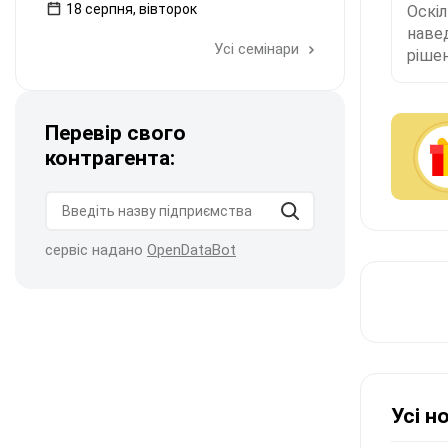
18 серпня, вівторок
Оскі
наве
Усі семінари
рішен
Перевір свого
контрагента:
сервіс надано
OpenDataBot
Усі н