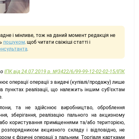
дне і мінливе, тож на даний момент редакція не
сь
пошуком,
щоб читати свіжіші статті і
онсультанта
.
до
ІПК від 24.07.2019 р. №3422/6/99-99-12-02-02-15/ІПК
є операції операції з видачі (купівлі/продажу) лише
в пунктах реалізації, що належить іншим суб'єктам
е.
лони, та не здійснює виробництво, оброблення
ня, зберігання, реалізацію пального на акцизному
 або користування приміщеннями та/або територією,
розпорядником акцизного складу і відповідно, не
ом є фізичні операції з пальним. Торгівля картками