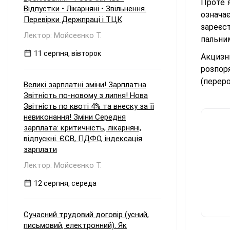
Проте я
та виплаті таких дивідендів
Відпустки • Лікарняні • Звільнення.
означа
материнській компанії наприкінці 2026
Перевірки Держпраці і ТЦК
року? Зокрема: Чи зобов'язане ТОВ
зареєс
сплачувати авансовий внесок з
Лектор: Мойсеєнко Т.
пальним
податку на прибуток відповідно до п.
57.1-1 ПКУ, враховуючи, що прибуток
11 серпня, вівторок
Акцизн
був сформований у періоді
розпор
перебування на єдиному податку, але
виплачується вже на загальній
(переро
Великі зарплатні зміни! Зарплатна
системі? Які особливості
Звітність по-новому з липня! Нова
оподаткування та утримання
Звітність по квоті 4% та внеску за її
податку у джерела виплати
виникають, якщо материнська
невиконання! Зміни Середня
компанія є: а) резидентом України; б)
зарплата: критичність, лікарняні,
нерезидентом?
відпускні. ЄСВ, ПДФО, індексація
зарплати
Лектор: Мойсеєнко Т.
12 серпня, середа
Сучасний трудовий договір (усний,
письмовий, електронний). Як