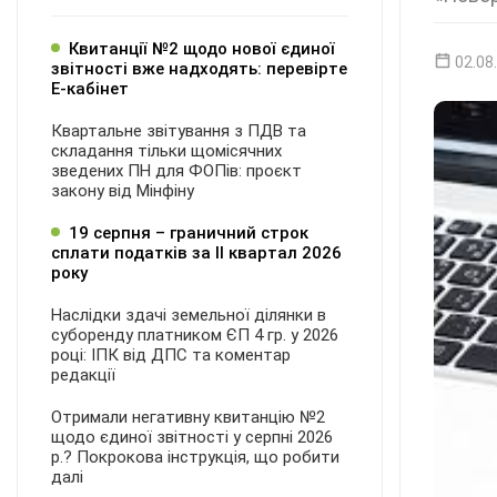
Квитанції №2 щодо нової єдиної
02.08
звітності вже надходять: перевірте
Е-кабінет
Квартальне звітування з ПДВ та
складання тільки щомісячних
зведених ПН для ФОПів: проєкт
закону від Мінфіну
19 серпня – граничний строк
сплати податків за ІI квартал 2026
року
Наслідки здачі земельної ділянки в
суборенду платником ЄП 4 гр. у 2026
році: ІПК від ДПС та коментар
редакції
Отримали негативну квитанцію №2
щодо єдиної звітності у серпні 2026
р.? Покрокова інструкція, що робити
далі