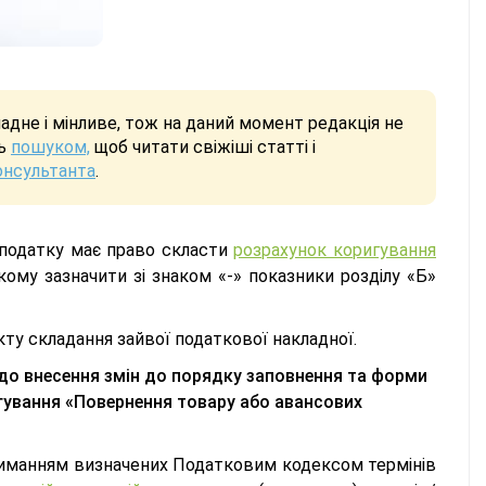
дне і мінливе, тож на даний момент редакція не
сь
пошуком,
щоб читати свіжіші статті і
онсультанта
.
 податку має право скласти
розрахунок коригування
кому зазначити зі знаком «-» показники розділу «Б»
ту складання зайвої податкової накладної.
(до внесення змін до порядку заповнення та форми
гування «Повернення товару або авансових
триманням визначених Податковим кодексом термінів