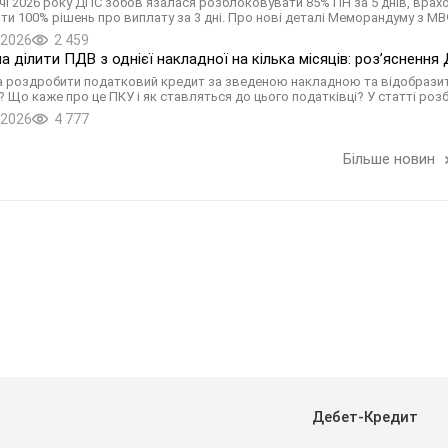
річчі 2026 року ДПС зобов’язалася розблоковувати 85% ПН за 5 днів, врах
ти 100% рішень про виплату за 3 дні. Про нові деталі Меморандуму з М
.2026
2 459
а ділити ПДВ з однієї накладної на кілька місяців: роз’ясненн
 роздробити податковий кредит за зведеною накладною та відобразити й
)? Що каже про це ПКУ і як ставляться до цього податківці? У статті ро
.2026
4 777
Більше новин
Дебет-Кредит