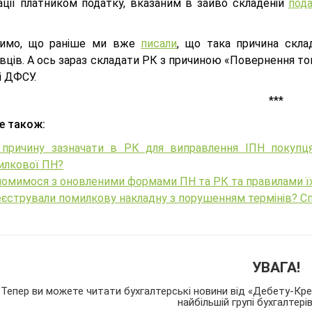
ації платником податку, вказаним в зайво складеній
пода
жимо, що раніше ми вже
писали
, що така причина скла
вців. А ось зараз складати РК з причиною «Повернення то
і ДФСУ.
***
е також:
 причину зазначати в РК для виправлення ІПН покупц
илкової ПН?
омимося з оновленими формами ПН та РК та правилами їх с
еєстрували помилкову накладну з порушенням термінів? С
УВАГА!
Тепер ви можете читати бухгалтерські новини від «Дебету-Кред
найбільшій групі бухгалтері