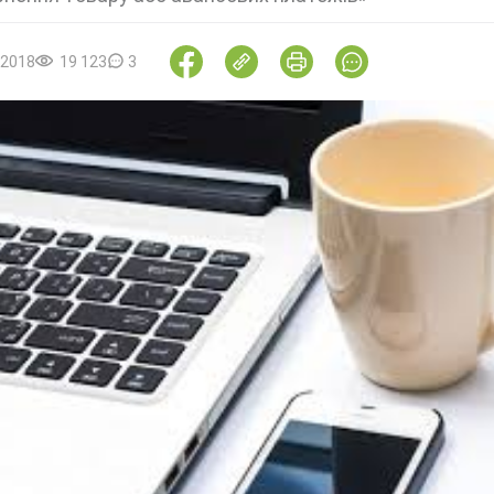
.2018
19 123
3