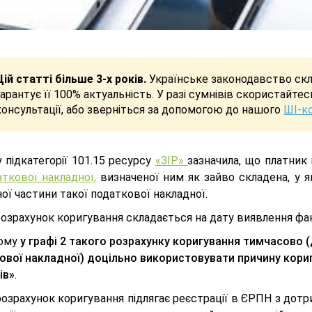
Цій статті більше 3-х років.
Українське законодавство скла
гарантує її 100% актуальність. У разі сумнівів скористайте
консультації, або зверніться за допомогою до нашого
ШІ-к
 підкатегорії 101.15 ресурсу
«ЗІР»
зазначила, що платник
ткової накладної,
визначеної ним як зайво складена, у я
ої частини такої податкової накладної.
озрахунок коригування складається на дату виявлення фак
ьому
у графі 2 такого розрахунку коригування тимчасово 
ової накладної) доцільно використовувати причину кори
ів»
.
розрахунок коригування підлягає реєстрації в ЄРПН з до