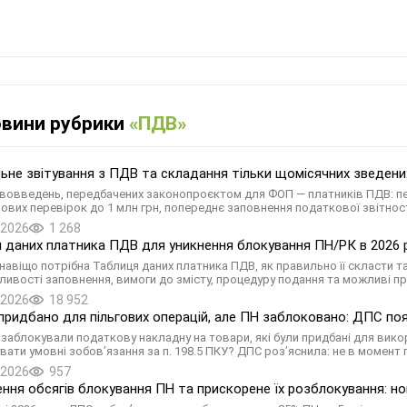
овини рубрики
«ПДВ»
ьне звітування з ПДВ та складання тільки щомісячних зведених
вовведень, передбачених законопроєктом для ФОП — платників ПДВ: пер
ових перевірок до 1 млн грн, попереднє заповнення податкової звітнос
.2026
1 268
 даних платника ПДВ для уникнення блокування ПН/РК в 2026 ро
 навіщо потрібна Таблиця даних платника ПДВ, як правильно її скласти т
ливості заповнення, вимоги до змісту, процедуру подання та можливі п
.2026
18 952
придбано для пільгових операцій, але ПН заблоковано: ДПС поя
: заблокували податкову накладну на товари, які були придбані для вик
вати умовні зобов’язання за п. 198.5 ПКУ? ДПС роз’яснила: не в момент 
.2026
957
ння обсягів блокування ПН та прискорене їх розблокування: но