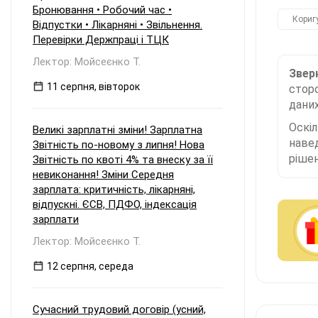
Бронювання • Робочий час •
Кориг
Відпустки • Лікарняні • Звільнення.
Перевірки Держпраці і ТЦК
Лектор: Мойсеєнко Т.
Зверн
11 серпня, вівторок
сторо
даних
Оскі
Великі зарплатні зміни! Зарплатна
наве
Звітність по-новому з липня! Нова
рішен
Звітність по квоті 4% та внеску за її
невиконання! Зміни Середня
зарплата: критичність, лікарняні,
відпускні. ЄСВ, ПДФО, індексація
зарплати
Лектор: Мойсеєнко Т.
12 серпня, середа
Сучасний трудовий договір (усний,