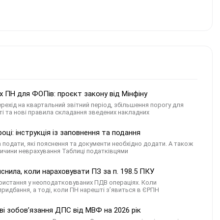
 ПН для ФОПів: проєкт закону від Мінфіну
ехід на квартальний звітний період, збільшення порогу для
ті та нові правила складання зведених накладних
ці: інструкція із заповнення та подання
а подати, які пояснення та документи необхідно додати. А також
ричини неврахування Таблиці податківцями
снила, коли нараховувати ПЗ за п. 198.5 ПКУ
ористання у неоподатковуваних ПДВ операціях. Коли
придбання, а тоді, коли ПН нарешті з’явиться в ЄРПН
ві зобов’язання ДПС від МВФ на 2026 рік