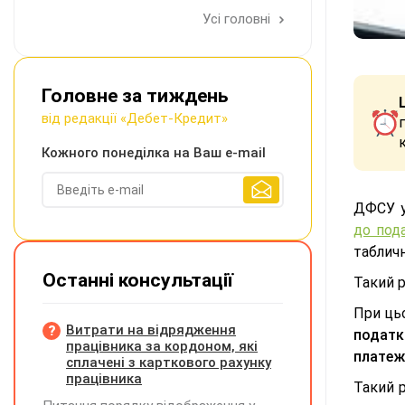
Усі головні
Головне за тиждень
від редакції «Дебет-Кредит»
Кожного понеділка на Ваш e-mail
ДФСУ у
до пода
табличн
Останні консультації
Такий р
При ц
Витрати на відрядження
податк
працівника за кордоном, які
платеж
сплачені з карткового рахунку
працівника
Такий 