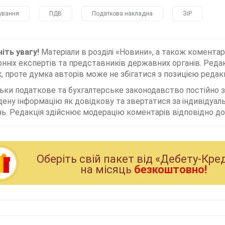
ування
ПДВ
Податкова накладна
ЗіР
іть увагу!
Матеріали в розділі «Новини», а також коментар
нніх експертів та представників державних органів. Редак
, проте думка авторів може не збігатися з позицією редакц
льки податкове та бухгалтерське законодавство постійно
дену інформацію як довідкову та звертатися за індивідуа
ь. Редакція здійснює модерацію коментарів відповідно до 
Оберiть свiй пакет вiд «Дебету-Кре
на мiсяць
безкоштовно!