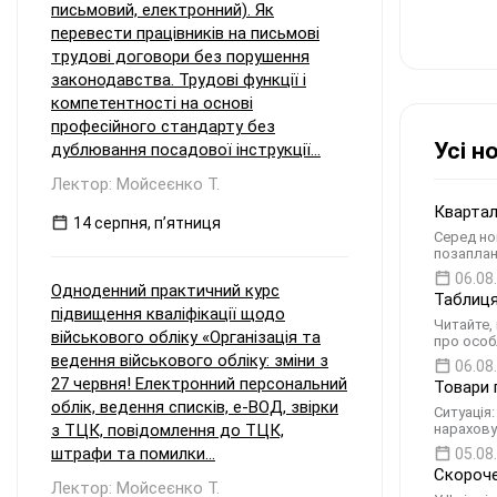
письмовий, електронний). Як
перевести працівників на письмові
трудові договори без порушення
законодавства. Трудові функції і
компетентності на основі
професійного стандарту без
Усі н
дублювання посадової інструкції...
Лектор: Мойсеєнко Т.
Квартал
14 серпня, пʼятниця
Серед но
позаплан
06.08
Одноденний практичний курс
Таблиця
підвищення кваліфікації щодо
Читайте,
військового обліку «Організація та
про особ
ведення військового обліку: зміни з
06.08
27 червня! Електронний персональний
Товари 
облік, ведення списків, е-ВОД, звірки
Ситуація
з ТЦК, повідомлення до ТЦК,
нарахову
штрафи та помилки...
05.08
Скороче
Лектор: Мойсеєнко Т.