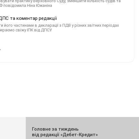
овувати практику Верховного Суду, зменшити кількість судів та
ВФ повідомила Ніна Южаніна
я ДПС та коментар редакції
ого частинами в декларації з ПДВ у різних звітних періодах
збираємо свіжу ІПК від ДПСУ
Головне за тиждень
від редакції «Дебет-Кредит»