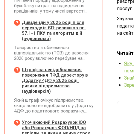
Питання порядку відображення у
реєстр
бухобліку витрат на відрядження
послуг.
працівників, у тому числі вартості
проживання в готелі, яке сплачено з
Заува
карткового рахунку працівника та
Дивіденди у 2026 році після
податкі
підтвердження таких операцій
переходу із ЄП: ризики за пп.
первинними документами, належать
на сайт
57.1-1 ПКУ та алгоритм дій
до компетенції Мінфіну
(аудіоверсія)
Товариство з обмеженою
відповідальністю (ТОВ) до вересня
Читайт
2026 року включно перебуває на
Яку
спрощеній системі оподаткування
(єдиний податок, 3 група, ставка 5%,
Штраф за невідображення
пом
неплатник ПДВ). З 1 жовтня 2026
повернення ПФД директору в
Знай
року підприємство переходить на
Додатку 4ДФ у 2026 році:
Зар
загальну систему оподаткування
ризики підприємства
(стає платником податку на
(аудіоверсія)
прибуток). За результатами
Який штраф очікує підприємство,
діяльності у періоді 2024–2025 років
якщо воно не відобразить у Додатку
(під час перебування на спрощеній
4ДФ до податкового розрахунку
системі) підприємство отримало
повернення поворотної фінансової
чистий прибуток, сума
допомоги (ПФД) директору?
Уточнюючий Розрахунок ЮО
нерозподіленого прибутку в балансі
або Розрахунок ФОП/НПД за
становить 18 млн грн. Наприкінці
періоди, за якими минув строк
2026 року (вже після переходу на