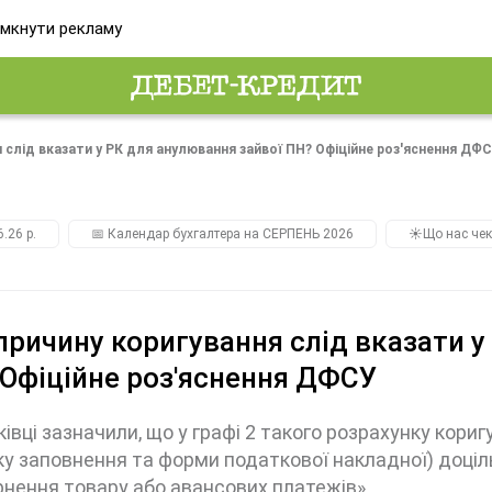
мкнути рекламу
я слід вказати у РК для анулювання зайвої ПН? Офіційне роз'яснення ДФ
.26 р.
📅 Календар бухгалтера на СЕРПЕНЬ 2026
☀️Що нас чек
причину коригування слід вказати у
Офіційне роз'яснення ДФСУ
івці зазначили, що у графі 2 такого розрахунку кори
у заповнення та форми податкової накладної) доці
нення товару або авансових платежів»