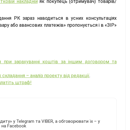
тковій накладній
як покупець (отримувач) товарів/
дання РК зараз наводиться в усних консультаціях
вару або авансових платежів» пропонується і в «ЗІР»
я при зарахуванні коштів за іншим договором та
кладання – аналіз проекту від редакції
.
платіть штраф!
иту» у Telegram та VIBER, а обговорювати їх – у
в на Facebook