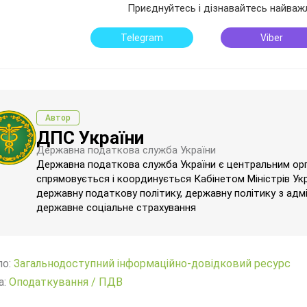
Приєднуйтесь і дізнавайтесь найваж
Telegram
Viber
Автор
ДПС України
Державна податкова служба України
Державна податкова служба України є центральним орг
спрямовується і координується Кабінетом Міністрів Укра
державну податкову політику, державну політику з адм
державне соціальне страхування
ло:
Загальнодоступний інформаційно-довідковий ресурс
а:
Оподаткування
/
ПДВ