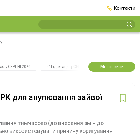
Контакти
СУ
Мої новини
ає у СЕРПНІ 2026
📈 Індексація у СЕРПНІ
2️⃣0️⃣2️⃣7️⃣ Усі ключо
 РК для анулювання зайвої
гування тимчасово (до внесення змін до
льно використовувати причину коригування