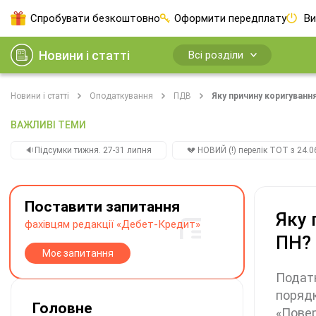
Спробувати безкоштовно
Оформити передплату
Ви
Новини і статті
Всі розділи
Новини і статті
Оподаткування
ПДВ
Яку причину коригуванн
ВАЖЛИВІ ТЕМИ
🔉Підсумки тижня. 27-31 липня
💔 НОВИЙ (!) перелік ТОТ з 24.06
Поставити запитання
Яку 
фахівцям редакції «Дебет-Кредит»
ПН? 
Моє запитання
Податк
порядк
Головне
«Повер