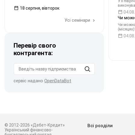
У II пів
виконува
18 серпня, вівторок
04.08
Чи можн
Усі семінари
Чи можна
(місяцях
04.08
Перевір свого
контрагента:
сервіс надано
OpenDataBot
© 2012-2026 «Дебет-Кредит»
Всі розділи
Український фінансово-
бухгалтерський портал.