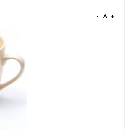
-
A
+