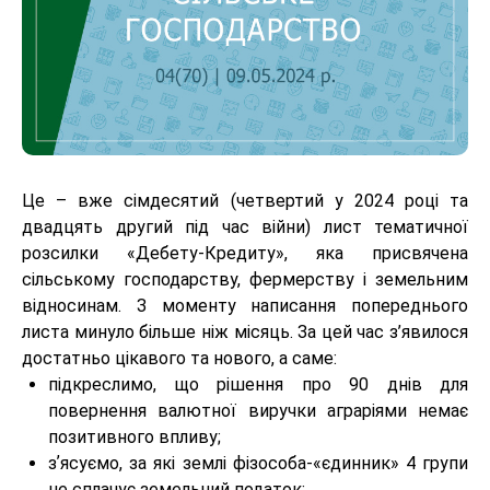
Це – вже сімдесятий (четвертий у 2024 році та
двадцять другий під час війни) лист тематичної
розсилки «Дебету-Кредиту», яка присвячена
сільському господарству, фермерству і земельним
відносинам. З моменту написання попереднього
листа минуло більше ніж місяць. За цей час з’явилося
достатньо цікавого та нового, а саме:
підкреслимо, що рішення про 90 днів для
повернення валютної виручки аграріями немає
позитивного впливу;
зʼясуємо, за які землі фізособа-«єдинник» 4 групи
не сплачує земельний податок;