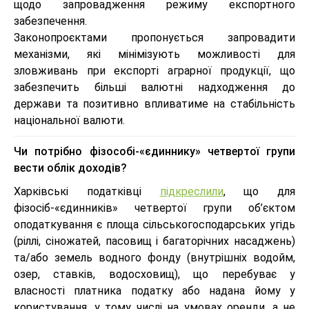
щодо запровадження режиму експортного
забезпечення.
Законопроєктами пропонується запровадити
механізми, які мінімізують можливості для
зловживань при експорті аграрної продукції, що
забезпечить більші валютні надходження до
держави та позитивно впливатиме на стабільність
національної валюти.
Чи потрібно фізособі-«єдиннику» четвертої групи
вести облік доходів?
Харківські податківці
підкреслили
, що для
фізосіб-«єдинників» четвертої групи об’єктом
оподаткування є площа сільськогосподарських угідь
(ріллі, сіножатей, пасовищ і багаторічних насаджень)
та/або земель водного фонду (внутрішніх водойм,
озер, ставків, водосховищ), що перебуває у
власності платника податку або надана йому у
користування, у тому числі на умовах оренди, а не