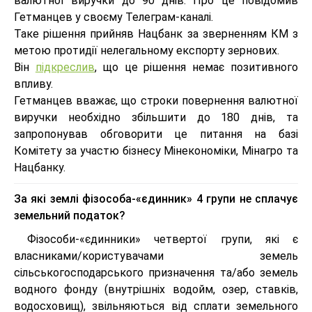
валютної виручки до 90 днів. Про це повідомив
Гетманцев у своєму Телеграм-каналі.
Таке рішення прийняв Нацбанк за зверненням КМ з
метою протидії нелегальному експорту зернових.
Він
підкреслив
, що це рішення немає позитивного
впливу.
Гетманцев вважає, що строки повернення валютної
виручки необхідно збільшити до 180 днів, та
запропонував обговорити це питання на базі
Комітету за участю бізнесу Мінекономіки, Мінагро та
Нацбанку.
За які землі фізособа-«єдинник» 4 групи не сплачує
земельний податок?
Фізособи-«єдинники» четвертої групи, які є
власниками/користувачами земель
сільськогосподарського призначення та/або земель
водного фонду (внутрішніх водойм, озер, ставків,
водосховищ), звільняються від сплати земельного