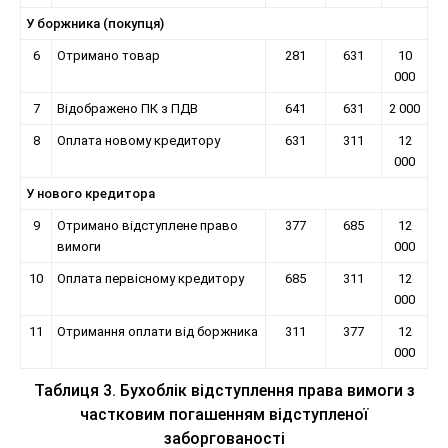
У боржника (покупця)
6
Отримано товар
281
631
10
000
7
Відображено ПК з ПДВ
641
631
2 000
8
Оплата новому кредитору
631
311
12
000
У нового кредитора
9
Отримано відступлене право
377
685
12
вимоги
000
10
Оплата первісному кредитору
685
311
12
000
11
Отримання оплати від боржника
311
377
12
000
Таблиця 3. Бухоблік відступлення права вимоги з
частковим погашенням відступленої
заборгованості