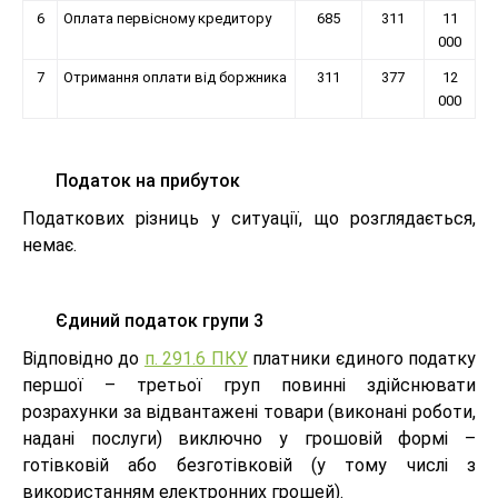
6
Оплата первісному кредитору
685
311
11
000
7
Отримання оплати від боржника
311
377
12
000
Податок на прибуток
Податкових різниць у ситуації, що розглядається,
немає.
Єдиний податок групи 3
Відповідно до
п. 291.6 ПКУ
платники єдиного податку
першої – третьої груп повинні здійснювати
розрахунки за відвантажені товари (виконані роботи,
надані послуги) виключно у грошовій формі –
готівковій або безготівковій (у тому числі з
використанням електронних грошей).