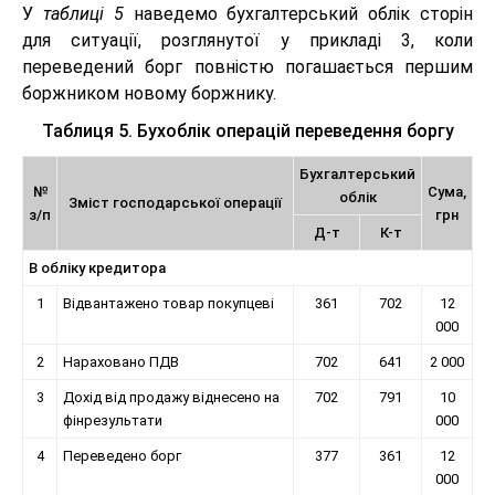
У
таблиці 5
наведемо бухгалтерський облік сторін
для ситуації, розглянутої у прикладі 3, коли
переведений борг повністю погашається першим
боржником новому боржнику.
Таблиця 5. Бухоблік операцій переведення боргу
Бухгалтерський
№
Сума,
облік
Зміст господарської операції
з/п
грн
Д-т
К-т
В обліку кредитора
1
Відвантажено товар покупцеві
361
702
12
000
2
Нараховано ПДВ
702
641
2 000
3
Дохід від продажу віднесено на
702
791
10
фінрезультати
000
4
Переведено борг
377
361
12
000