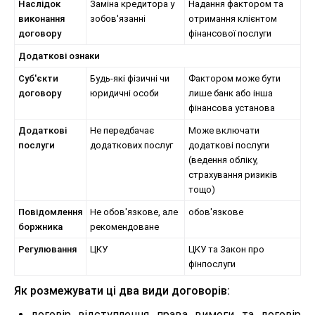
Наслідок
Заміна кредитора у
Надання фактором та
виконання
зобов'язанні
отримання клієнтом
договору
фінансової послуги
Додаткові ознаки
Суб'єкти
Будь-які фізичні чи
Фактором може бути
договору
юридичні особи
лише банк або інша
фінансова установа
Додаткові
Не передбачає
Може включати
послуги
додаткових послуг
додаткові послуги
(ведення обліку,
страхування ризиків
тощо)
Повідомлення
Не обов'язкове, але
обов'язкове
боржника
рекомендоване
Регулювання
ЦКУ
ЦКУ та Закон про
фінпослуги
Як розмежувати ці два види договорів:
договір відступлення права вимоги та договір