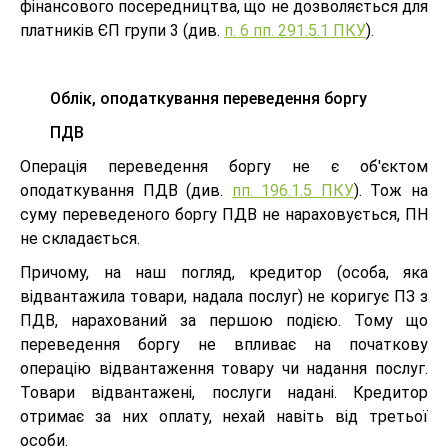
фінансового посередництва, що не дозволяється для
платників ЄП групи 3 (див.
п. 6 пп. 291.5.1 ПКУ
).
Облік, оподаткування переведення боргу
ПДВ
Операція переведення боргу не є об'єктом
оподаткування ПДВ (див.
пп. 196.1.5 ПКУ
). Тож на
суму переведеного боргу ПДВ не нараховується, ПН
не складається.
Причому, на наш погляд, кредитор (особа, яка
відвантажила товари, надала послуг) не коригує ПЗ з
ПДВ, нарахований за першою подією. Тому що
переведення боргу не впливає на початкову
операцію відвантаження товару чи надання послуг.
Товари відвантажені, послуги надані. Кредитор
отримає за них оплату, нехай навіть від третьої
особи.