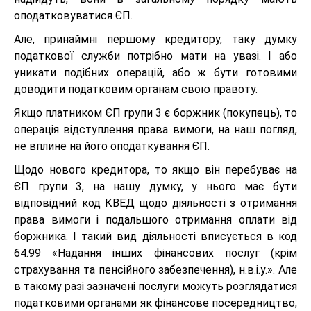
оподатковуватися ЄП.
Але, принаймні першому кредитору, таку думку
податкової служби потрібно мати на увазі. І або
уникати подібних операцій, або ж бути готовими
доводити податковим органам свою правоту.
Якщо платником ЄП групи 3 є боржник (покупець), то
операція відступлення права вимоги, на наш погляд,
не вплине на його оподаткування ЄП.
Щодо нового кредитора, то якщо він перебуває на
ЄП групи 3, на нашу думку, у нього має бути
відповідний код КВЕД щодо діяльності з отримання
права вимоги і подальшого отримання оплати від
боржника. І такий вид діяльності вписується в код
64.99 «Надання інших фінансових послуг (крім
страхування та пенсійного забезпечення), н.в.і.у.». Але
в такому разі зазначені послуги можуть розглядатися
податковими органами як фінансове посередництво,