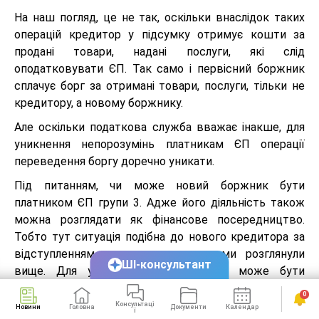
На наш погляд, це не так, оскільки внаслідок таких
операцій кредитор у підсумку отримує кошти за
продані товари, надані послуги, які слід
оподатковувати ЄП. Так само і первісний боржник
сплачує борг за отримані товари, послуги, тільки не
кредитору, а новому боржнику.
Але оскільки податкова служба вважає інакше, для
уникнення непорозумінь платникам ЄП операції
переведення боргу доречно уникати.
Під питанням, чи може новий боржник бути
платником ЄП групи 3. Адже його діяльність також
можна розглядати як фінансове посередництво.
Тобто тут ситуація подібна до нового кредитора за
відступленням права вимоги, яку ми розглянули
ШІ-консультант
вище. Для уникнення непорозумінь може бути
доречним отримати індивідуальну податкову
0
консультацію.
Консультаці
Новини
Головна
Документи
Календар
Сервіси
ї