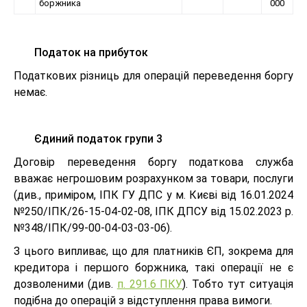
боржника
000
Податок на прибуток
Податкових різниць для операцій переведення боргу
немає.
Єдиний податок групи 3
Договір переведення боргу податкова служба
вважає негрошовим розрахунком за товари, послуги
(див., приміром, ІПК ГУ ДПС у м. Києві від 16.01.2024
№250/ІПК/26-15-04-02-08, ІПК ДПСУ від 15.02.2023 р.
№348/ІПК/99-00-04-03-03-06).
З цього випливає, що для платників ЄП, зокрема для
кредитора і першого боржника, такі операції не є
дозволеними (див.
п. 291.6 ПКУ
). Тобто тут ситуація
подібна до операцій з відступлення права вимоги.