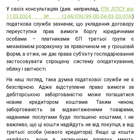
У своїх консультаціях (див. наприклад,
ІПК ДПСУ від
11.03.2024 №1244/ІПК/99-00-04-03-03/ІПК
)
податкова служба зазначає, що укладення договору
переуступки прав вимоги боргу юридичними
особами – платниками ЄП третьої групи є
механізмом розрахунку за правочином не у грошовій
формі, а отже, не дає права суб’єкту господарювання
застосовувати спрощену систему оподаткування,
обліку і звітності.
На наш погляд, така думка податкової служби не є
безспірною. Адже відступлене право вимоги за
дебіторською заборгованістю може погашатися
новим кредитором коштами. Таким чином,
заборгованість за відвантаженими товарами,
наданими послугами буде погашено коштами, і не
важливо, що ці кошти надійдуть не від покупця, а від
третьої особи (нового кредитора). Якщо ці кошти
надійдуть, вони в загальному порядку мають