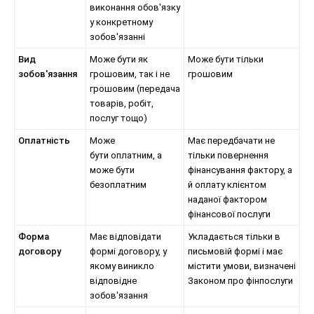
виконання обов'язку
у конкретному
зобов'язанні
Вид
Може бути як
Може бути тільки
зобов'язання
грошовим, так і не
грошовим
грошовим (передача
товарів, робіт,
послуг тощо)
Оплатність
Може
Має передбачати не
бути оплатним, а
тільки повернення
може бути
фінансування фактору, а
безоплатним
й оплату клієнтом
наданої фактором
фінансової послуги
Форма
Має відповідати
Укладається тільки в
договору
формі договору, у
письмовій формі і має
якому виникло
містити умови, визначені
відповідне
Законом про фінпослуги
зобов'язання