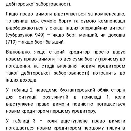
дебіторської заборгованості.
Якщо право вимоги відступається за компенсацію,
то різниці між сумою боргу та сумою компенсації
відображаються у складі інших операційних витрат
(субрахунок 949) – якщо борг менший, чи доходів
(719) – якщо борг більший.
Відповідно, якщо старий кредитор просто дарує
новому право вимоги, то вся сума боргу (причому до
погашення, на стадії визнання новим кредитором
такої дебіторської заборгованості) потрапить до
інших доходів.
У таблиці 2 наведемо бухгалтерський облік сторін
для ситуації, розглянутій в прикладі 1, коли
відступлене право вимоги повністю погашається
новим кредитором першому кредитору.
У таблиці 3 – коли відступлене право вимоги
погашається новим кредитором першому тільки в