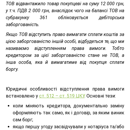
ТОВ відвантажило товар покупцеві на суму 12 000 грн,
у т.ч. ПДВ 2 000 грн, внаслідок чого на балансі ТОВ на
субрахунку 361 обліковується дебіторська
заборгованість.
Якщо ТОВ відступить право вимагати сплати коштів за
цією заборгованістю іншій особі, відбудеться те, що ми
називаємо відступленням права вимоги. Тобто
кредитором за цієї заборгованістю стане не ТОВ, а
інша особа, яка й вимагатиме від покупця сплати
боргу.
Юридичні особливості відступлення права вимоги
встановлено у
ст. 512 – ст. 519 ЦКУ
. Основні тези:
коли міняють кредитора, документально заміну
оформляють так само, як і договір, за яким виник
сам борг;
якщо першу угоду засвідчували у нотаріуса та/або