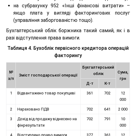
на субрахунку 952 «Інші фінансові витрати» –
якщо плата у вигляді факторингових послуг
(управління заборгованістю тощо).
Бухгалтерський облік боржника такий самий, як і в
разі відступлення права вимоги.
Таблиця 4. Бухоблік первісного кредитора операцій
факторингу
Бухгалтерський
№
Сума,
облік
Зміст господарської операції
з/п
грн
Д-т
К-т
1
Відвантажено товар покупцеві
361
702
12
000
2
Нараховано ПДВ
702
641
2 000
3
Дохід від продажу віднесено на
702
791
10
фінрезультати
000
4
Відступлено право вимоги
377
361
12