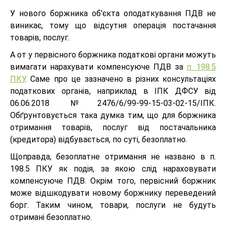
У нового боржника об'єкта оподаткування ПДВ не
виникає, тому що відсутня операція постачання
товарів, послуг.
А от у первісного боржника податкові органи можуть
вимагати нарахувати компенсуюче ПДВ за
п. 198.5
ПКУ
. Саме про це зазначено в різних консультаціях
податкових органів, наприклад в ІПК ДФСУ від
06.06.2018 №2476/6/99-99-15-03-02-15/ІПК.
Обґрунтовується така думка тим, що для боржника
отримання товарів, послуг від постачальника
(кредитора) відбувається, по суті, безоплатно.
Щоправда, безоплатне отримання не названо в п.
198.5 ПКУ як подія, за якою слід нараховувати
компенсуюче ПДВ. Окрім того, первісний боржник
може відшкодувати новому боржнику переведений
борг. Таким чином, товари, послуги не будуть
отримані безоплатно.