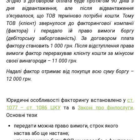
Згідно з договором оплата буде протягом 90 днів з
дня відвантаження, але після відвантаження
з’ясувалося, що ТОВ терміново потрібні кошти. Тому
ТОВ (клієнт) звернулося до факторингової компанії
(фактора) і передало їй право вимоги боргу
(дебіторську заборгованість). За договором плата
фактору становить 1 000 грн. Після відступлення права
вимоги фактор перерахував клієнту кошти за мінусом
своєї винагороди – 11 000 грн.
Надалі фактор отримає від покупця всю суму боргу –
12 000 грн.
Юридичні особливості факторингу встановлено у
ст.
1077 – ст. 1086 ЦКУ
та в
Законі про фінпослуги
.
Основні тези:
передати можна право вимоги, строк якого
настав або ще настане;