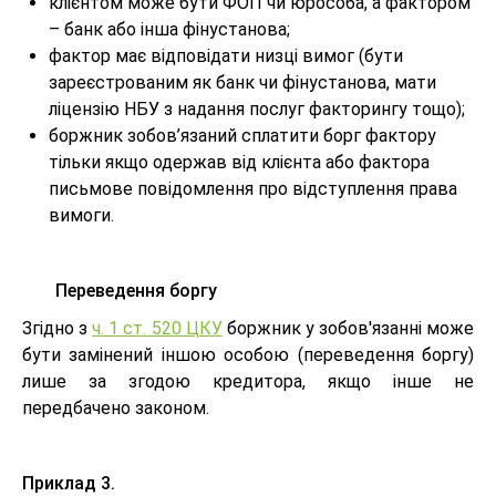
клієнтом може бути ФОП чи юрособа, а фактором
– банк або інша фінустанова;
фактор має відповідати низці вимог (бути
зареєстрованим як банк чи фінустанова, мати
ліцензію НБУ з надання послуг факторингу тощо);
боржник зобов’язаний сплатити борг фактору
тільки якщо одержав від клієнта або фактора
письмове повідомлення про відступлення права
вимоги.
Переведення боргу
Згідно з
ч. 1 ст. 520 ЦКУ
боржник у зобов'язанні може
бути замінений іншою особою (переведення боргу)
лише за згодою кредитора, якщо інше не
передбачено законом.
Приклад 3.