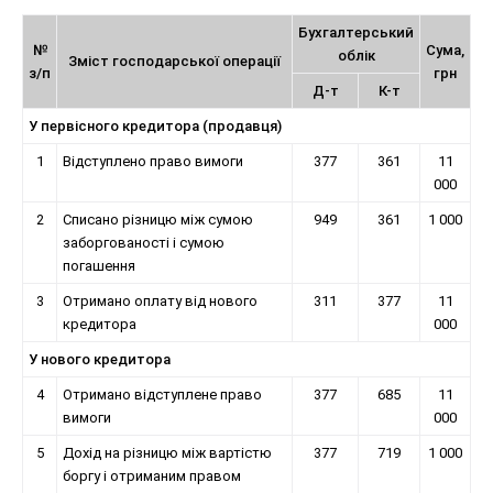
Бухгалтерський
№
Сума,
облік
Зміст господарської операції
з/п
грн
Д-т
К-т
У первісного кредитора (продавця)
1
Відступлено право вимоги
377
361
11
000
2
Списано різницю між сумою
949
361
1 000
заборгованості і сумою
погашення
3
Отримано оплату від нового
311
377
11
кредитора
000
У нового кредитора
4
Отримано відступлене право
377
685
11
вимоги
000
5
Дохід на різницю між вартістю
377
719
1 000
боргу і отриманим правом