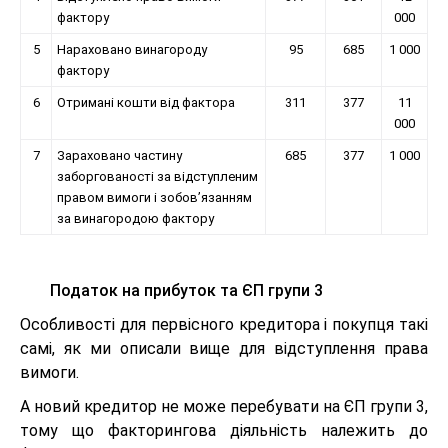
фактору
000
5
Нараховано винагороду
95
685
1 000
фактору
6
Отримані кошти від фактора
311
377
11
000
7
Зараховано частину
685
377
1 000
заборгованості за відступленим
правом вимоги і зобов’язанням
за винагородою фактору
Податок на прибуток та ЄП групи 3
Особливості для первісного кредитора і покупця такі
самі, як ми описали вище для відступлення права
вимоги.
А новий кредитор не може перебувати на ЄП групи 3,
тому що факторингова діяльність належить до