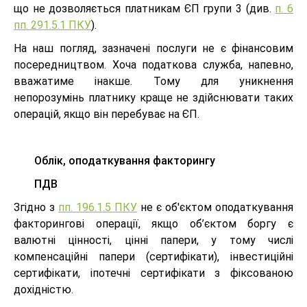
що не дозволяється платникам ЄП групи 3 (див.
п. 6
пп. 291.5.1 ПКУ
).
На наш погляд, зазначені послуги не є фінансовим
посередництвом. Хоча податкова служба, напевно,
вважатиме інакше. Тому для уникнення
непорозумінь платнику краще не здійснювати таких
операцій, якщо він перебуває на ЄП.
Облік, оподаткування факторингу
ПДВ
Згідно з
пп. 196.1.5 ПКУ
не є об'єктом оподаткування
факторингові операції, якщо об’єктом боргу є
валютні цінності, цінні папери, у тому числі
компенсаційні папери (сертифікати), інвестиційні
сертифікати, іпотечні сертифікати з фіксованою
дохідністю.