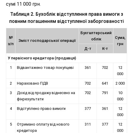
сумі 11 000 грн.
Таблиця 2. Бухоблік відступлення права вимоги з
повним погашенням відступленої заборгованості
Бухгалтерський
№
Сума,
облік
Зміст господарської операції
з/п
грн
Д-т
К-т
У первісного кредитора (продавця)
1
Відвантажено товар покупцеві
361
702
12
000
2
Нараховано ПДВ
702
641
2 000
3
Дохід від продажу віднесено на
702
791
10
фінрезультати
000
4
Відступлено право вимоги
377
361
12
000
5
Отримано оплату від нового
311
377
12
кредитора
000