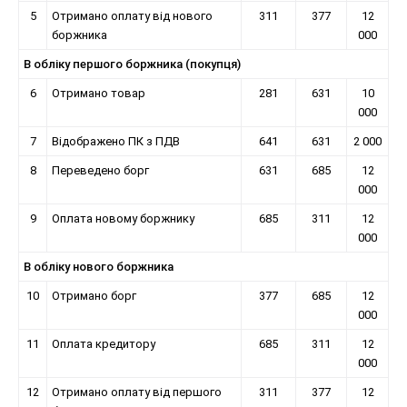
5
Отримано оплату від нового
311
377
12
боржника
000
В обліку першого боржника (покупця)
6
Отримано товар
281
631
10
000
7
Відображено ПК з ПДВ
641
631
2 000
8
Переведено борг
631
685
12
000
9
Оплата новому боржнику
685
311
12
000
В обліку нового боржника
10
Отримано борг
377
685
12
000
11
Оплата кредитору
685
311
12
000
12
Отримано оплату від першого
311
377
12