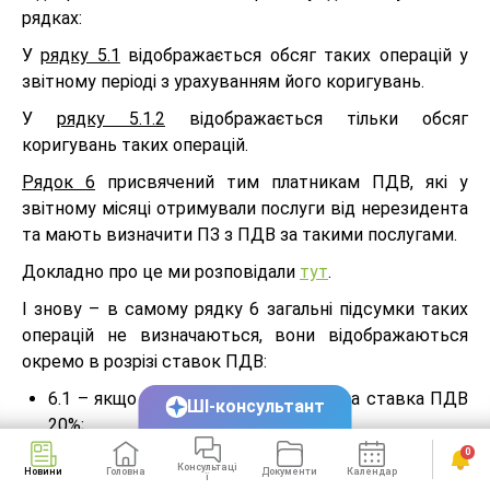
рядках:
У
рядку 5.1
відображається обсяг таких операцій у
звітному періоді з урахуванням його коригувань.
У
рядку 5.1.2
відображається тільки обсяг
коригувань таких операцій.
Рядок 6
присвячений тим платникам ПДВ, які у
звітному місяці отримували послуги від нерезидента
та мають визначити ПЗ з ПДВ за такими послугами.
Докладно про це ми розповідали
тут
.
І знову – в самому рядку 6 загальні підсумки таких
операцій не визначаються, вони відображаються
окремо в розрізі ставок ПДВ:
6.1 – якщо застосовувалася основна ставка ПДВ
ШІ-консультант
20%;
6.2 – для ставки 7%.
0
Консультаці
Новини
Головна
Документи
Календар
Сервіси
ї
Рядка 7
в декларації не існує! Проте є кілька рядків,