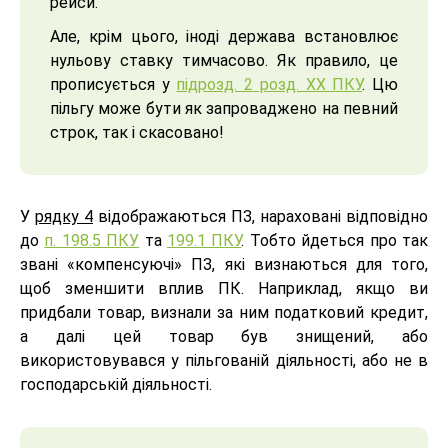
рейси.
Але, крім цього, іноді держава встановлює
нульову ставку тимчасово. Як правило, це
прописується у
підрозд. 2 розд. ХХ ПКУ
. Цю
пільгу може бути як запроваджено на певний
строк, так і скасовано!
У
рядку 4
відображаються ПЗ, нараховані відповідно
до
п. 198.5 ПКУ
та
199.1 ПКУ
. Тобто йдеться про так
звані «компенсуючі» ПЗ, які визнаються для того,
щоб зменшити вплив ПК. Наприклад, якщо ви
придбали товар, визнали за ним податковий кредит,
а далі цей товар був знищений, або
використовувався у пільгованій діяльності, або не в
господарській діяльності.