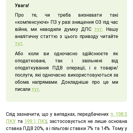
Увага!
Про те, чи треба визнавати такі
«компенсуючі» ПЗ у разі знищення ОЗ під час
війни, ми наводили думку ДПС
тут
. Нашу
аналітичну статтю з цього приводу читайте
тут
.
Або коли ви одночасно здійснюєте як
оподатковані, так і звільнені від
оподаткування ПДВ операції, і є товари/
послуги, які одночасно використовуються за
обома напрямами. Докладніше про це ми
писали
тут
.
Слід зазначити, що у випадках, передбачених
п. 198.5
ПКУ
та
199.1 ПКУ
, застосовується не лише основна
ставка ПДВ 20%, а і пільгові ставки 7% та 14%. Тому у