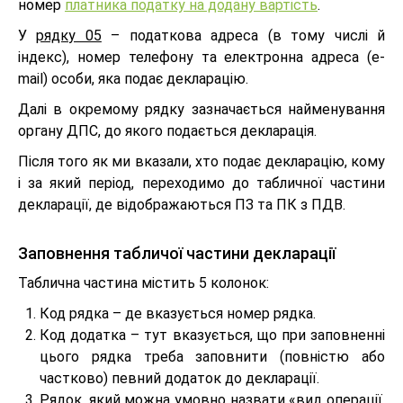
номер
платника податку на додану вартість
.
У
рядку 05
– податкова адреса (в тому числі й
індекс), номер телефону та електронна адреса (e-
mail) особи, яка подає декларацію.
Далі в окремому рядку зазначається найменування
органу ДПС, до якого подається декларація.
Після того як ми вказали, хто подає декларацію, кому
і за який період, переходимо до табличної частини
декларації, де відображаються ПЗ та ПК з ПДВ.
Заповнення табличої частини декларації
Таблична частина містить 5 колонок:
Код рядка – де вказується номер рядка.
Код додатка – тут вказується, що при заповненні
цього рядка треба заповнити (повністю або
частково) певний додаток до декларації.
Рядок, який можна умовно назвати «вид операції,