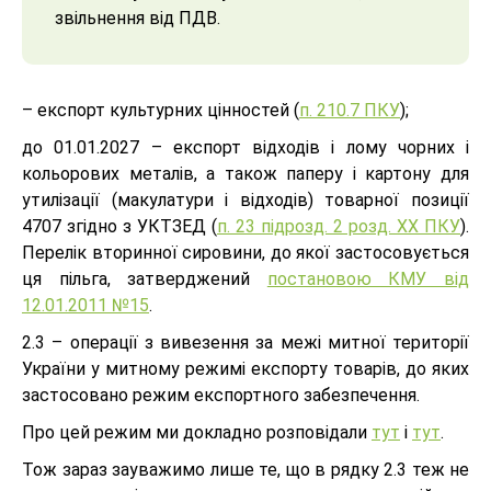
звільнення від ПДВ.
– експорт культурних цінностей (
п. 210.7 ПКУ
);
до 01.01.2027 – експорт відходів і лому чорних і
кольорових металів, а також паперу і картону для
утилізації (макулатури і відходів) товарної позиції
4707 згідно з УКТЗЕД (
п. 23 підрозд. 2 розд. ХХ ПКУ
).
Перелік вторинної сировини, до якої застосовується
ця пільга, затверджений
постановою КМУ від
12.01.2011 №15
.
2.3 – операції з вивезення за межі митної території
України у митному режимі експорту товарів, до яких
застосовано режим експортного забезпечення.
Про цей режим ми докладно розповідали
тут
і
тут
.
Тож зараз зауважимо лише те, що в рядку 2.3 теж не