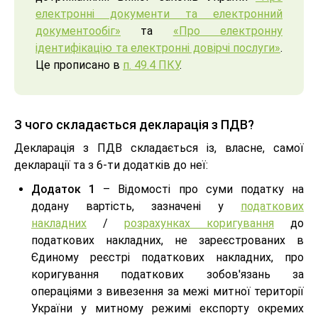
електронні документи та електронний
документообіг»
та
«Про електронну
ідентифікацію та електронні довірчі послуги»
.
Це прописано в
п. 49.4 ПКУ
.
З чого складається декларація з ПДВ?
Декларація з ПДВ складається із, власне, самої
декларації та з 6-ти додатків до неї:
Додаток 1
– Відомості про суми податку на
додану вартість, зазначені у
податкових
накладних
/
розрахунках коригування
до
податкових накладних, не зареєстрованих в
Єдиному реєстрі податкових накладних, про
коригування податкових зобов'язань за
операціями з вивезення за межі митної території
України у митному режимі експорту окремих