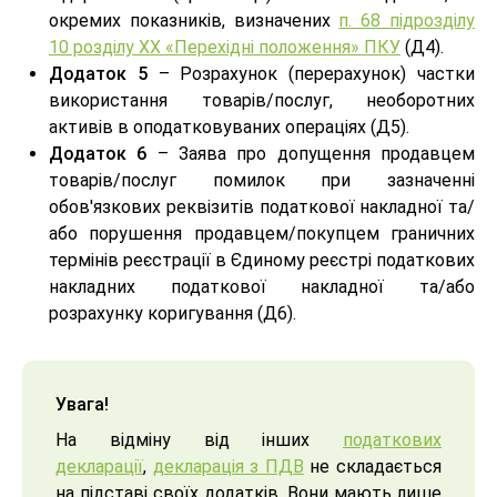
окремих показників, визначених
п. 68 підрозділу
10 розділу XX «Перехідні положення» ПКУ
(Д4).
Додаток 5
– Розрахунок (перерахунок) частки
використання товарів/послуг, необоротних
активів в оподатковуваних операціях (Д5).
Додаток 6
– Заява про допущення продавцем
товарів/послуг помилок при зазначенні
обов'язкових реквізитів податкової накладної та/
або порушення продавцем/покупцем граничних
термінів реєстрації в Єдиному реєстрі податкових
накладних податкової накладної та/або
розрахунку коригування (Д6).
Увага!
На відміну від інших
податкових
декларації
,
декларація з ПДВ
не складається
на підставі своїх додатків. Вони мають лише