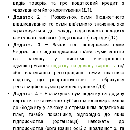
видів товарів, та про податковий кредит з
урахуванням його коригування (Д1).
Додаток 2
– Розрахунок суми бюджетного
відшкодування та суми від'ємного значення, яка
зараховується до складу податкового кредиту
наступного звітного (податкового) періоду (Д2).
Додаток 3
– Заяви про повернення суми
бюджетного відшкодування та/або суми коштів
на рахунку у системі електронного
адміністрування
податку на додану вартість
та/
або врахування реєстраційної суми платника
податку, що реорганізується, в обрахунку
реєстраційної суми правонаступника (Д3).
Додаток 4
– Розрахунок сум податку на додану
вартість, не сплачених суб'єктом господарювання
до бюджету у зв'язку з отриманням податкових
пільг, та/або показників, відповідно до яких
підприємства (організації) належать до
підприємства (організації) осіб з інвалідністю, та