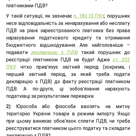
платниками ПДВ?
У такій ситуації, як зазначає
п. 183.10 ПКУ
, порушник
несе відповідальність за ненарахування або несплату
ПДВ на рівні зареєстрованого платника без права
нарахування податкового кредиту та отримання
бюджетного відшкодування. Але найголовніше –
подавати
декларацію з ПДВ
такий порушник до
реєстрації платником ПДВ не буде! Адже
ст. 202
ПКУ
чітко прив’язує звітний період (зокрема, і
перший звітний період, за який треба подати
декларацію з ПДВ) до факту реєстрації платником
ПДВ. А по-друге, ці зобов’язання нарахують
податківці за результатами перевірки.
2)
Юрособа або фізособа ввозять на митну
територію України товари в режимі імпорту. Якщо
при цьому виникає обов’язок сплати ПДВ, чи треба
реєструватися платником цього податку та складати
декларацію з ПДВ?