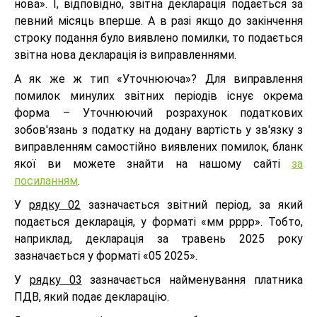
нова». І, відповідно, звітна декларація подається за
певний місяць вперше. А в разі якщо до закінчення
строку подання було виявлено помилки, то подається
звітна нова декларація із виправленнями.
А як же ж тип «Уточнююча»? Для виправлення
помилок минулих звітних періодів існує окрема
форма – Уточнюючий розрахунок податкових
зобов'язань з податку на додану вартість у зв'язку з
виправленням самостійно виявлених помилок, бланк
якої ви можете знайти на нашому сайті
за
посиланням
.
У
рядку 02
зазначається звітний період, за який
подається декларація, у форматі «мм рррр». Тобто,
наприклад, декларація за травень 2025 року
зазначається у форматі «05 2025».
У
рядку 03
зазначається найменування платника
ПДВ, який подає декларацію.