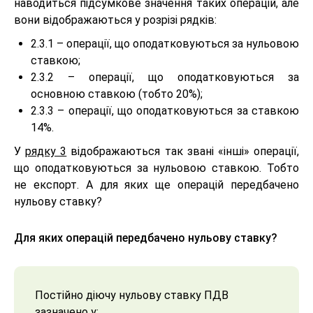
наводиться підсумкове значення таких операцій, але
вони відображаються у розрізі рядків:
2.3.1 – операції, що оподатковуються за нульовою
ставкою;
2.3.2 – операції, що оподатковуються за
основною ставкою (тобто 20%);
2.3.3 – операції, що оподатковуються за ставкою
14%.
У
рядку 3
відображаються так звані «інші» операції,
що оподатковуються за нульовою ставкою. Тобто
не експорт. А для яких ще операцій передбачено
нульову ставку?
Для яких операцій передбачено нульову ставку?
Постійно діючу нульову ставку ПДВ
зазначено у: