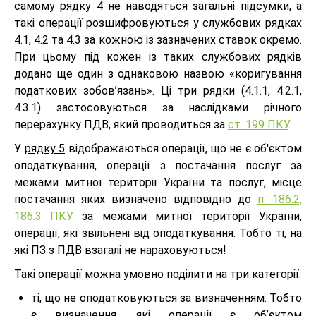
самому рядку 4 не наводяться загальні підсумки, а
такі операції розшифровуються у службових рядках
4.1, 4.2 та 4.3 за кожною із зазначених ставок окремо.
При цьому під кожен із таких службових рядків
додано ще один з однаковою назвою «коригування
податкових зобов’язань». Ці три рядки (4.1.1, 4.2.1,
4.3.1) застосовуються за наслідками річного
перерахунку ПДВ, який проводиться за
ст. 199 ПКУ
.
У
рядку 5
відображаються операції, що не є об'єктом
оподаткування, операції з постачання послуг за
межами митної території України та послуг, місце
постачання яких визначено відповідно до
п. 186.2,
186.3 ПКУ
за межами митної території України,
операції, які звільнені від оподаткування. Тобто ті, на
які ПЗ з ПДВ взагалі не нараховуються!
Такі операції можна умовно поділити на три категорії:
ті, що не оподатковуються за визначенням. Тобто
є визначення, які операції є об’єктом