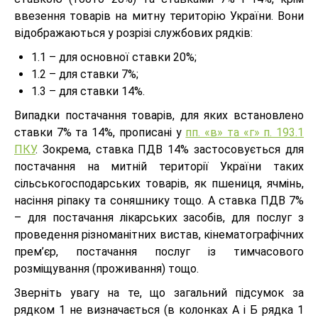
ввезення товарів на митну територію України. Вони
відображаються у розрізі службових рядків:
1.1 – для основної ставки 20%;
1.2 – для ставки 7%;
1.3 – для ставки 14%.
Випадки постачання товарів, для яких встановлено
ставки 7% та 14%, прописані у
пп. «в» та «г» п. 193.1
ПКУ
. Зокрема, ставка ПДВ 14% застосовується для
постачання на митній території України таких
сільськогосподарських товарів, як пшениця, ячмінь,
насіння ріпаку та соняшнику тощо. А ставка ПДВ 7%
– для постачання лікарських засобів, для послуг з
проведення різноманітних вистав, кінематографічних
прем’єр, постачання послуг із тимчасового
розміщування (проживання) тощо.
Зверніть увагу на те, що загальний підсумок за
рядком 1 не визначається (в колонках А і Б рядка 1