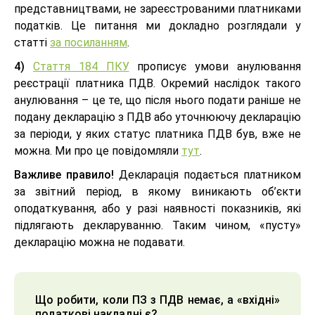
представництвами, не зареєстрованими платниками
податків. Це питання ми докладно розглядали у
статті
за посиланням
.
4)
Стаття 184 ПКУ
прописує умови анулювання
реєстрації платника ПДВ. Окремий наслідок такого
анулювання – це те, що після нього подати раніше не
подану декларацію з ПДВ або уточнюючу декларацію
за періоди, у яких статус платника ПДВ був, вже не
можна. Ми про це повідомляли
тут
.
Важливе правило!
Декларація подається платником
за звітний період, в якому виникають об’єкти
оподаткування, або у разі наявності показників, які
підлягають декларуванню. Таким чином, «пусту»
декларацію можна не подавати.
Що робити, коли ПЗ з ПДВ немає, а «вхідні»
податкові накладні є?