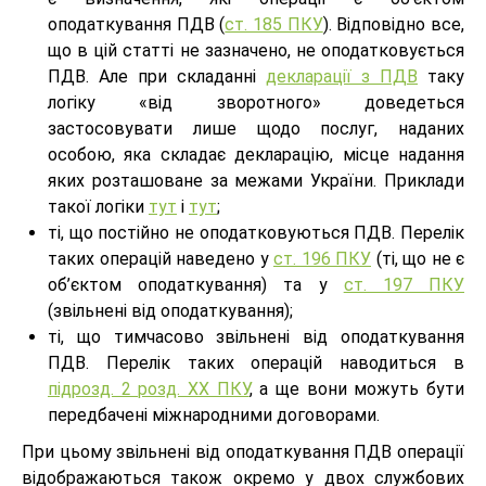
оподаткування ПДВ (
ст. 185 ПКУ
). Відповідно все,
що в цій статті не зазначено, не оподатковується
ПДВ. Але при складанні
декларації з ПДВ
таку
логіку «від зворотного» доведеться
застосовувати лише щодо послуг, наданих
особою, яка складає декларацію, місце надання
яких розташоване за межами України. Приклади
такої логіки
тут
і
тут
;
ті, що постійно не оподатковуються ПДВ. Перелік
таких операцій наведено у
ст. 196 ПКУ
(ті, що не є
об’єктом оподаткування) та у
ст. 197 ПКУ
(звільнені від оподаткування);
ті, що тимчасово звільнені від оподаткування
ПДВ. Перелік таких операцій наводиться в
підрозд. 2 розд. ХХ ПКУ
, а ще вони можуть бути
передбачені міжнародними договорами.
При цьому звільнені від оподаткування ПДВ операції
відображаються також окремо у двох службових