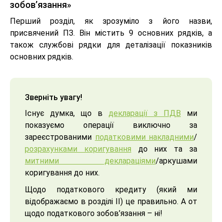
зобов’язання»
Перший розділ, як зрозуміло з його назви,
присвячений ПЗ. Він містить 9 основних рядків, а
також службові рядки для деталізації показників
основних рядків.
Зверніть увагу!
Існує думка, що в
декларації з ПДВ
ми
показуємо операції виключно за
зареєстрованими
податковими накладними
/
розрахунками коригування
до них та за
митними деклараціями
/аркушами
коригування до них.
Щодо податкового кредиту (який ми
відображаємо в розділі ІІ) це правильно. А от
щодо податкового зобов’язання – ні!