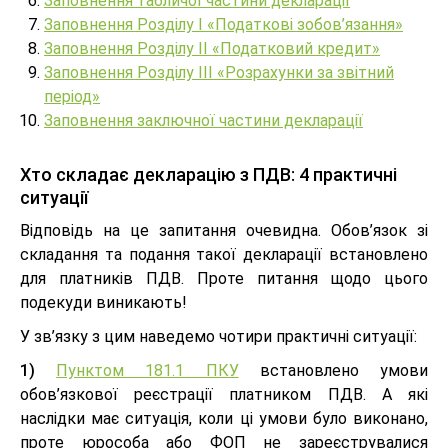
Заповнення табличої частини декларації
Заповнення Розділу І «Податкові зобов’язання»
Заповнення Розділу ІІ «Податковий кредит»
Заповнення Розділу ІІІ «Розрахунки за звітний
період»
Заповнення заключної частини декларації
Хто складає декларацію з ПДВ: 4 практичні
ситуації
Відповідь на це запитання очевидна. Обов’язок зі
складання та подання такої декларації встановлено
для платників ПДВ. Проте питання щодо цього
подекуди виникають!
У зв’язку з цим наведемо чотири практичні ситуації:
1)
Пунктом 181.1 ПКУ
встановлено умови
обов’язкової реєстрації платником ПДВ. А які
наслідки має ситуація, коли ці умови було виконано,
проте юрособа або ФОП не зареєструвалися