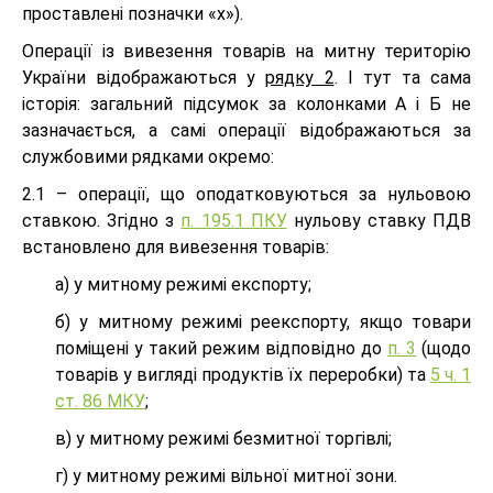
проставлені позначки «х»).
Операції із вивезення товарів на митну територію
України відображаються у
рядку 2
. І тут та сама
історія: загальний підсумок за колонками А і Б не
зазначається, а самі операції відображаються за
службовими рядками окремо:
2.1 – операції, що оподатковуються за нульовою
ставкою. Згідно з
п. 195.1 ПКУ
нульову ставку ПДВ
встановлено для вивезення товарів:
а) у митному режимі експорту;
б) у митному режимі реекспорту, якщо товари
поміщені у такий режим відповідно до
п. 3
(щодо
товарів у вигляді продуктів їх переробки) та
5 ч. 1
ст. 86 МКУ
;
в) у митному режимі безмитної торгівлі;
г) у митному режимі вільної митної зони.